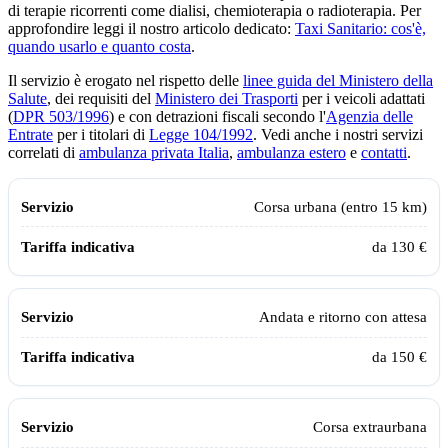
di terapie ricorrenti come dialisi, chemioterapia o radioterapia. Per
approfondire leggi il nostro articolo dedicato:
Taxi Sanitario: cos'è,
quando usarlo e quanto costa
.
Il servizio è erogato nel rispetto delle
linee guida del Ministero della
Salute
, dei requisiti del
Ministero dei Trasporti
per i veicoli adattati
(
DPR 503/1996
) e con detrazioni fiscali secondo l'
Agenzia delle
Entrate
per i titolari di
Legge 104/1992
. Vedi anche i nostri servizi
correlati di
ambulanza privata Italia
,
ambulanza estero
e
contatti
.
Tabella tariffe indicative del taxi sanitario Assistiamo Te in Italia aggi
Servizio
Tariffa indicativa
Corsa urbana (entro 15 km)
da 130 €
Andata e ritorno con attesa
da 150 €
Corsa extraurbana