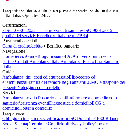
Trasporto sanitario, ambulanza privata e assistenza domiciliare in
tutta Italia. Operativi 24/7.
Certificazioni
• ISO 27001:2022 — sicurezza dati sanitari
• ISO 9001:2015 —
qualità dei servizi
• Eccellenze Italiane n. 25914
Pagamenti accettati
Carta di credito/debito
• Bonifico bancario
Navigazione
Home
Servizi
Guide
Blog
Chi siamo
FAQ
Convenzioni
Diventa
partner
Contatti
Ambulanza Italia
Ambulanza Estero
Taxi Sanitario
Italia
Guide
Ambulanza: tipi, costi ed equipaggio
Elisoccorso ed
eliambulanza
Frattura del femore negli anziani
ECMO e trasporto del
paziente
Noleggio sedia a rotelle
Servizi
Ambulanza privata
Trasporto disabili
Infermiere a domicilio
Volo
sanitario
Assistenza eventi
Diagnostica a domicilio
ECG a
domicilio
Holter a domicilio
Trasparenza
Obbligo di trasparenza
Certificazioni ISO
Dona il 5×1000
Bilanci
Sociali
Sitemap
Termini e Condizioni
Privacy Policy
Cookie