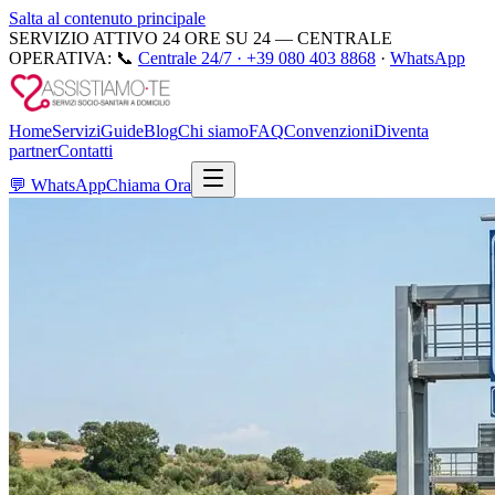
Salta al contenuto principale
SERVIZIO ATTIVO 24 ORE SU 24 — CENTRALE
OPERATIVA:
📞
Centrale 24/7 ·
+39 080 403 8868
·
WhatsApp
Home
Servizi
Guide
Blog
Chi siamo
FAQ
Convenzioni
Diventa
partner
Contatti
💬
WhatsApp
Chiama Ora