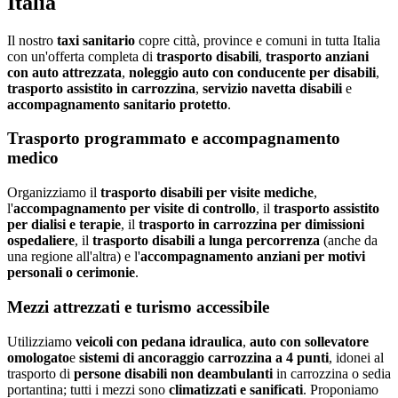
Italia
Il nostro
taxi sanitario
copre città, province e comuni in tutta Italia
con un'offerta completa di
trasporto disabili
,
trasporto anziani
con auto attrezzata
,
noleggio auto con conducente per disabili
,
trasporto assistito in carrozzina
,
servizio navetta disabili
e
accompagnamento sanitario protetto
.
Trasporto programmato e accompagnamento
medico
Organizziamo il
trasporto disabili per visite mediche
,
l'
accompagnamento per visite di controllo
, il
trasporto assistito
per dialisi e terapie
, il
trasporto in carrozzina per dimissioni
ospedaliere
, il
trasporto disabili a lunga percorrenza
(anche da
una regione all'altra) e l'
accompagnamento anziani per motivi
personali o cerimonie
.
Mezzi attrezzati e turismo accessibile
Utilizziamo
veicoli con pedana idraulica
,
auto con sollevatore
omologato
e
sistemi di ancoraggio carrozzina a 4 punti
, idonei al
trasporto di
persone disabili non deambulanti
in carrozzina o sedia
portantina; tutti i mezzi sono
climatizzati e sanificati
. Proponiamo