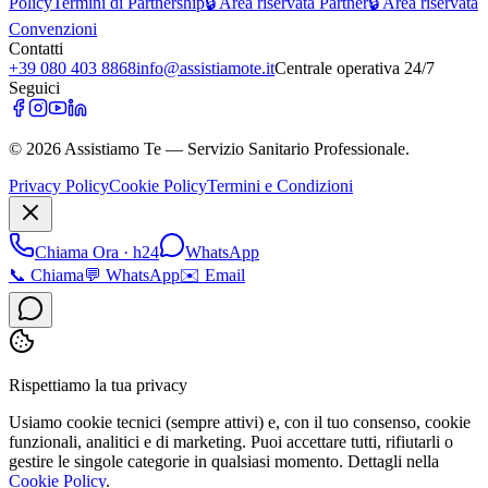
Policy
Termini di Partnership
🔒 Area riservata Partner
🔒 Area riservata
Convenzioni
Contatti
+39 080 403 8868
info@assistiamote.it
Centrale operativa 24/7
Seguici
©
2026
Assistiamo Te — Servizio Sanitario Professionale.
Privacy Policy
Cookie Policy
Termini e Condizioni
Chiama Ora · h24
WhatsApp
📞
Chiama
💬
WhatsApp
✉️
Email
Rispettiamo la tua privacy
Usiamo cookie tecnici (sempre attivi) e, con il tuo consenso, cookie
funzionali, analitici e di marketing. Puoi accettare tutti, rifiutarli o
gestire le singole categorie in qualsiasi momento. Dettagli nella
Cookie Policy
.