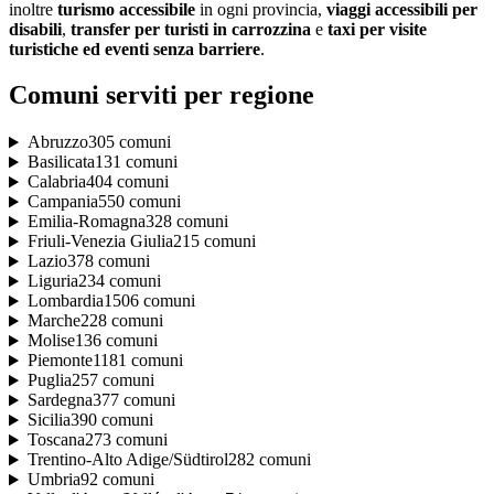
inoltre
turismo accessibile
in ogni provincia,
viaggi accessibili per
disabili
,
transfer per turisti in carrozzina
e
taxi per visite
turistiche ed eventi senza barriere
.
Comuni serviti per regione
Abruzzo
305
comuni
Basilicata
131
comuni
Calabria
404
comuni
Campania
550
comuni
Emilia-Romagna
328
comuni
Friuli-Venezia Giulia
215
comuni
Lazio
378
comuni
Liguria
234
comuni
Lombardia
1506
comuni
Marche
228
comuni
Molise
136
comuni
Piemonte
1181
comuni
Puglia
257
comuni
Sardegna
377
comuni
Sicilia
390
comuni
Toscana
273
comuni
Trentino-Alto Adige/Südtirol
282
comuni
Umbria
92
comuni