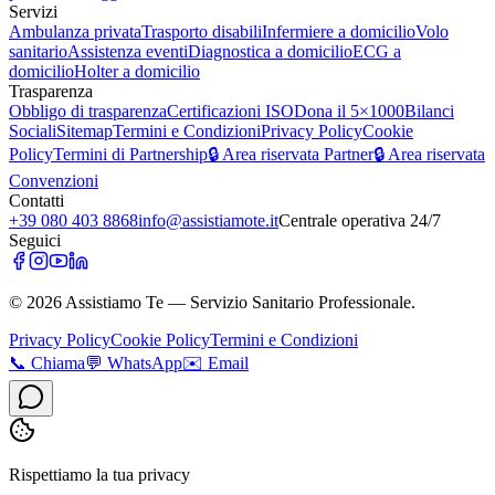
Servizi
Ambulanza privata
Trasporto disabili
Infermiere a domicilio
Volo
sanitario
Assistenza eventi
Diagnostica a domicilio
ECG a
domicilio
Holter a domicilio
Trasparenza
Obbligo di trasparenza
Certificazioni ISO
Dona il 5×1000
Bilanci
Sociali
Sitemap
Termini e Condizioni
Privacy Policy
Cookie
Policy
Termini di Partnership
🔒 Area riservata Partner
🔒 Area riservata
Convenzioni
Contatti
+39 080 403 8868
info@assistiamote.it
Centrale operativa 24/7
Seguici
©
2026
Assistiamo Te — Servizio Sanitario Professionale.
Privacy Policy
Cookie Policy
Termini e Condizioni
📞
Chiama
💬
WhatsApp
✉️
Email
Rispettiamo la tua privacy