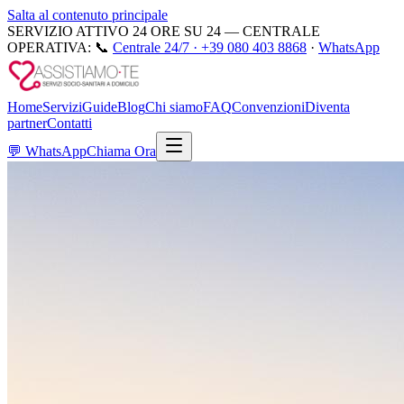
Salta al contenuto principale
SERVIZIO ATTIVO 24 ORE SU 24 — CENTRALE
OPERATIVA:
📞
Centrale 24/7 ·
+39 080 403 8868
·
WhatsApp
Home
Servizi
Guide
Blog
Chi siamo
FAQ
Convenzioni
Diventa
partner
Contatti
💬
WhatsApp
Chiama Ora