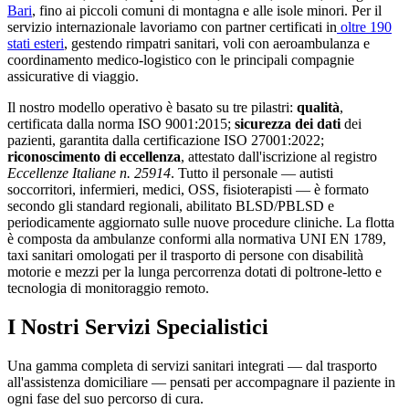
Bari
, fino ai piccoli comuni di montagna e alle isole minori. Per il
servizio internazionale lavoriamo con partner certificati in
oltre 190
stati esteri
, gestendo rimpatri sanitari, voli con aeroambulanza e
coordinamento medico-logistico con le principali compagnie
assicurative di viaggio.
Il nostro modello operativo è basato su tre pilastri:
qualità
,
certificata dalla norma ISO 9001:2015;
sicurezza dei dati
dei
pazienti, garantita dalla certificazione ISO 27001:2022;
riconoscimento di eccellenza
, attestato dall'iscrizione al registro
Eccellenze Italiane n. 25914
. Tutto il personale — autisti
soccorritori, infermieri, medici, OSS, fisioterapisti — è formato
secondo gli standard regionali, abilitato BLSD/PBLSD e
periodicamente aggiornato sulle nuove procedure cliniche. La flotta
è composta da ambulanze conformi alla normativa UNI EN 1789,
taxi sanitari omologati per il trasporto di persone con disabilità
motorie e mezzi per la lunga percorrenza dotati di poltrone-letto e
tecnologia di monitoraggio remoto.
I Nostri Servizi Specialistici
Una gamma completa di servizi sanitari integrati — dal trasporto
all'assistenza domiciliare — pensati per accompagnare il paziente in
ogni fase del suo percorso di cura.