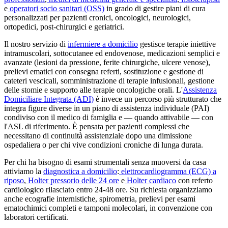
e
operatori socio sanitari (OSS)
in grado di gestire piani di cura
personalizzati per pazienti cronici, oncologici, neurologici,
ortopedici, post-chirurgici e geriatrici.
Il nostro servizio di
infermiere a domicilio
gestisce terapie iniettive
intramuscolari, sottocutanee ed endovenose, medicazioni semplici e
avanzate (lesioni da pressione, ferite chirurgiche, ulcere venose),
prelievi ematici con consegna referti, sostituzione e gestione di
cateteri vescicali, somministrazione di terapie infusionali, gestione
delle stomie e supporto alle terapie oncologiche orali. L'
Assistenza
Domiciliare Integrata (ADI)
è invece un percorso più strutturato che
integra figure diverse in un piano di assistenza individuale (PAI)
condiviso con il medico di famiglia e — quando attivabile — con
l'ASL di riferimento. È pensata per pazienti complessi che
necessitano di continuità assistenziale dopo una dimissione
ospedaliera o per chi vive condizioni croniche di lunga durata.
Per chi ha bisogno di esami strumentali senza muoversi da casa
attiviamo la
diagnostica a domicilio
:
elettrocardiogramma (ECG) a
riposo
,
Holter pressorio delle 24 ore
e
Holter cardiaco
con referto
cardiologico rilasciato entro 24-48 ore. Su richiesta organizziamo
anche ecografie internistiche, spirometria, prelievi per esami
ematochimici completi e tamponi molecolari, in convenzione con
laboratori certificati.