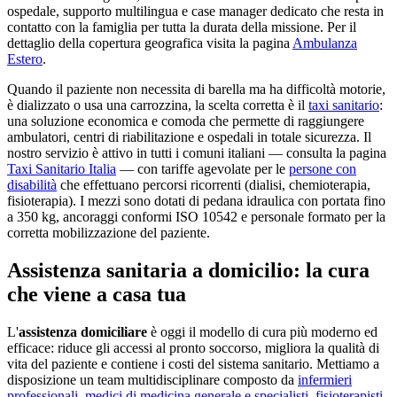
ospedale, supporto multilingua e case manager dedicato che resta in
contatto con la famiglia per tutta la durata della missione. Per il
dettaglio della copertura geografica visita la pagina
Ambulanza
Estero
.
Quando il paziente non necessita di barella ma ha difficoltà motorie,
è dializzato o usa una carrozzina, la scelta corretta è il
taxi sanitario
:
una soluzione economica e comoda che permette di raggiungere
ambulatori, centri di riabilitazione e ospedali in totale sicurezza. Il
nostro servizio è attivo in tutti i comuni italiani — consulta la pagina
Taxi Sanitario Italia
— con tariffe agevolate per le
persone con
disabilità
che effettuano percorsi ricorrenti (dialisi, chemioterapia,
fisioterapia). I mezzi sono dotati di pedana idraulica con portata fino
a 350 kg, ancoraggi conformi ISO 10542 e personale formato per la
corretta mobilizzazione del paziente.
Assistenza sanitaria a domicilio: la cura
che viene a casa tua
L'
assistenza domiciliare
è oggi il modello di cura più moderno ed
efficace: riduce gli accessi al pronto soccorso, migliora la qualità di
vita del paziente e contiene i costi del sistema sanitario. Mettiamo a
disposizione un team multidisciplinare composto da
infermieri
professionali
,
medici di medicina generale e specialisti
,
fisioterapisti