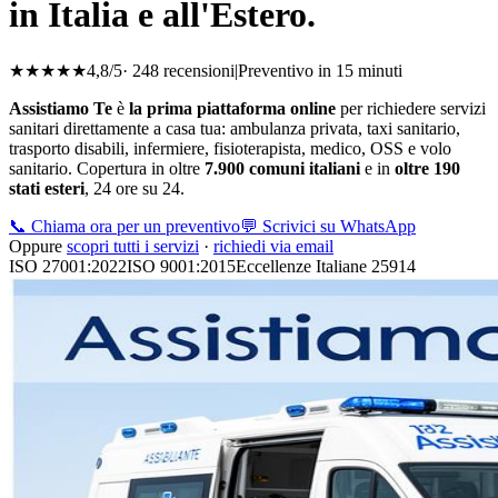
in Italia e all'Estero.
★★★★★
4,8/5
· 248 recensioni
|
Preventivo in 15 minuti
Assistiamo Te
è
la prima piattaforma online
per richiedere servizi
sanitari direttamente a casa tua: ambulanza privata, taxi sanitario,
trasporto disabili, infermiere, fisioterapista, medico, OSS e volo
sanitario. Copertura in oltre
7.900 comuni italiani
e in
oltre 190
stati esteri
, 24 ore su 24.
📞 Chiama ora per un preventivo
💬 Scrivici su WhatsApp
Oppure
scopri tutti i servizi
·
richiedi via email
ISO 27001:2022
ISO 9001:2015
Eccellenze Italiane 25914