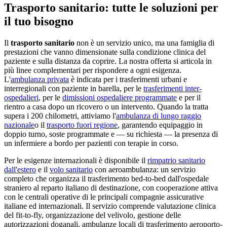
Trasporto sanitario: tutte le soluzioni per
il tuo bisogno
Il
trasporto sanitario
non è un servizio unico, ma una famiglia di
prestazioni che vanno dimensionate sulla condizione clinica del
paziente e sulla distanza da coprire. La nostra offerta si articola in
più linee complementari per rispondere a ogni esigenza.
L'
ambulanza privata
è indicata per i trasferimenti urbani e
interregionali con paziente in barella, per le
trasferimenti inter-
ospedalieri
, per le
dimissioni ospedaliere programmate
e per il
rientro a casa dopo un ricovero o un intervento. Quando la tratta
supera i 200 chilometri, attiviamo l'
ambulanza di lungo raggio
nazionale
o il
trasporto fuori regione
, garantendo equipaggio in
doppio turno, soste programmate e — su richiesta — la presenza di
un infermiere a bordo per pazienti con terapie in corso.
Per le esigenze internazionali è disponibile il
rimpatrio sanitario
dall'estero
e il
volo sanitario
con aeroambulanza: un servizio
completo che organizza il trasferimento bed-to-bed dall'ospedale
straniero al reparto italiano di destinazione, con cooperazione attiva
con le centrali operative di le principali compagnie assicurative
italiane ed internazionali. Il servizio comprende valutazione clinica
del fit-to-fly, organizzazione del velivolo, gestione delle
autorizzazioni doganali, ambulanze locali di trasferimento aeroporto-