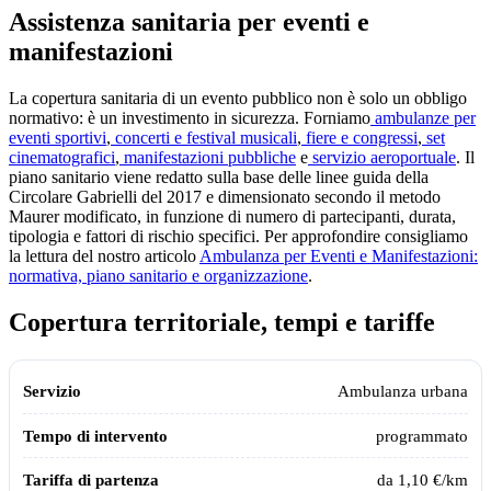
Assistenza sanitaria per eventi e
manifestazioni
La copertura sanitaria di un evento pubblico non è solo un obbligo
normativo: è un investimento in sicurezza. Forniamo
ambulanze per
eventi sportivi
,
concerti e festival musicali
,
fiere e congressi
,
set
cinematografici
,
manifestazioni pubbliche
e
servizio aeroportuale
. Il
piano sanitario viene redatto sulla base delle linee guida della
Circolare Gabrielli del 2017 e dimensionato secondo il metodo
Maurer modificato, in funzione di numero di partecipanti, durata,
tipologia e fattori di rischio specifici. Per approfondire consigliamo
la lettura del nostro articolo
Ambulanza per Eventi e Manifestazioni:
normativa, piano sanitario e organizzazione
.
Copertura territoriale, tempi e tariffe
Tabella dei servizi, tempi di intervento e tariffe indicative Assistiamo 
Servizio
Tempo di intervento
Tariffa di partenza
Ambulanza urbana
programmato
da 1,10 €/km