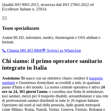
Qualità ISO 9001:2015, sicurezza dati ISO 27001:2022 ed
Eccellenze Italiane n. 25914.
👩‍⚕️
Team specializzato
Autisti BLSD, infermieri, medici, fisioterapisti e OSS abilitati e
formati.
📞 Chiama 080 403 8868
💬 Scrivici su WhatsApp
Chi siamo: il primo operatore sanitario
integrato in Italia
Assistiamo Te
nasce con un obiettivo chiaro: rendere il
trasporto
sanitario
e l'assistenza domiciliare accessibili a tutti, in qualsiasi
punto d'Italia e del mondo. La nostra centrale operativa è attiva
24
ore su 24, 365 giorni l'anno
, e coordina una flotta di ambulanze,
taxi sanitari, mezzi per il trasporto disabili, aeroambulanze e una rete
di professionisti sanitari distribuiti in tutte le 20 regioni italiane.
Operiamo dal nord al sud della penisola, dalle grandi metropoli
come Milano, Roma, Napoli, Torino, Genova, Firenze, Bologna e