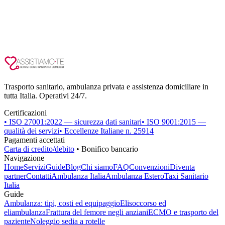
Trasporto sanitario, ambulanza privata e assistenza domiciliare in
tutta Italia. Operativi 24/7.
Certificazioni
• ISO 27001:2022 — sicurezza dati sanitari
• ISO 9001:2015 —
qualità dei servizi
• Eccellenze Italiane n. 25914
Pagamenti accettati
Carta di credito/debito
• Bonifico bancario
Navigazione
Home
Servizi
Guide
Blog
Chi siamo
FAQ
Convenzioni
Diventa
partner
Contatti
Ambulanza Italia
Ambulanza Estero
Taxi Sanitario
Italia
Guide
Ambulanza: tipi, costi ed equipaggio
Elisoccorso ed
eliambulanza
Frattura del femore negli anziani
ECMO e trasporto del
paziente
Noleggio sedia a rotelle