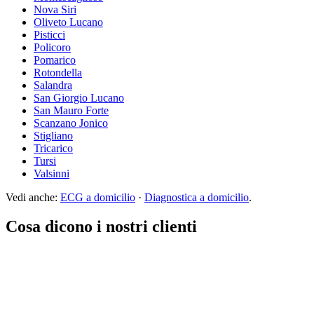
Nova Siri
Oliveto Lucano
Pisticci
Policoro
Pomarico
Rotondella
Salandra
San Giorgio Lucano
San Mauro Forte
Scanzano Jonico
Stigliano
Tricarico
Tursi
Valsinni
Vedi anche:
ECG a domicilio
·
Diagnostica a domicilio
.
Cosa dicono i nostri clienti