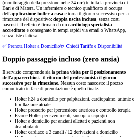
(monitoraggio della pressione nelle 24 ore) in tutta la provincia di
Bari e di Matera. Un infermiere o tecnico qualificato si occupa
dell'
applicazione holter a casa
e torna il giorno successivo per la
rimozione del dispositivo:
doppia uscita inclusa
, senza costi
nascosti. Il referto è firmato da un
cardiologo specialista
accreditato
e consegnato in tempi rapidi via email o WhatsApp,
senza liste d'attesa.
✅ Prenota Holter a Domicilio
💬 Chiedi Tariffe e Disponibilità
Doppio passaggio incluso (zero ansia)
Il servizio comprende sia la
prima visita per il posizionamento
dell'apparecchio
sia il
ritorno del professionista il giorno
successivo per la rimozione
. Nessun costo nascosto: il prezzo
comunicato in fase di prenotazione è quello finale.
Holter h24 a domicilio per palpitazioni, cardiopalmo, aritmie e
fibrillazione atriale
Holter pressorio per ipertensione arteriosa e controllo terapia
Esame Holter per svenimenti, sincopi o capogiri
Holter a domicilio per anziani allettati e pazienti non
deambulanti
Holter cardiaco a 3 canali / 12 derivazioni a domicilio