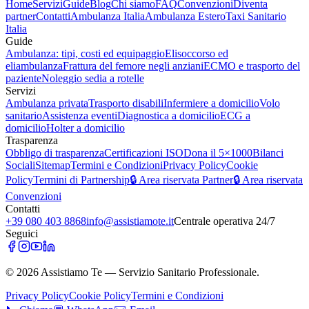
Home
Servizi
Guide
Blog
Chi siamo
FAQ
Convenzioni
Diventa
partner
Contatti
Ambulanza Italia
Ambulanza Estero
Taxi Sanitario
Italia
Guide
Ambulanza: tipi, costi ed equipaggio
Elisoccorso ed
eliambulanza
Frattura del femore negli anziani
ECMO e trasporto del
paziente
Noleggio sedia a rotelle
Servizi
Ambulanza privata
Trasporto disabili
Infermiere a domicilio
Volo
sanitario
Assistenza eventi
Diagnostica a domicilio
ECG a
domicilio
Holter a domicilio
Trasparenza
Obbligo di trasparenza
Certificazioni ISO
Dona il 5×1000
Bilanci
Sociali
Sitemap
Termini e Condizioni
Privacy Policy
Cookie
Policy
Termini di Partnership
🔒 Area riservata Partner
🔒 Area riservata
Convenzioni
Contatti
+39 080 403 8868
info@assistiamote.it
Centrale operativa 24/7
Seguici
©
2026
Assistiamo Te — Servizio Sanitario Professionale.
Privacy Policy
Cookie Policy
Termini e Condizioni