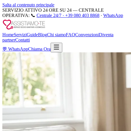
Salta al contenuto principale
SERVIZIO ATTIVO 24 ORE SU 24 — CENTRALE
OPERATIVA:
📞
Centrale 24/7 ·
+39 080 403 8868
·
WhatsApp
Home
Servizi
Guide
Blog
Chi siamo
FAQ
Convenzioni
Diventa
partner
Contatti
💬
WhatsApp
Chiama Ora