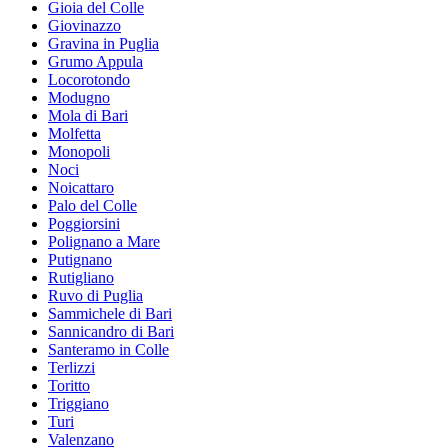
Gioia del Colle
Giovinazzo
Gravina in Puglia
Grumo Appula
Locorotondo
Modugno
Mola di Bari
Molfetta
Monopoli
Noci
Noicattaro
Palo del Colle
Poggiorsini
Polignano a Mare
Putignano
Rutigliano
Ruvo di Puglia
Sammichele di Bari
Sannicandro di Bari
Santeramo in Colle
Terlizzi
Toritto
Triggiano
Turi
Valenzano