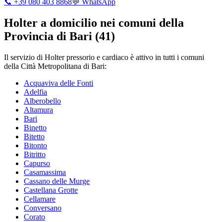
📞 +39 080 403 8868
💬 WhatsApp
Holter a domicilio nei comuni della
Provincia di Bari (
41
)
Il servizio di Holter pressorio e cardiaco è attivo in tutti i comuni
della Città Metropolitana di Bari:
Acquaviva delle Fonti
Adelfia
Alberobello
Altamura
Bari
Binetto
Bitetto
Bitonto
Bitritto
Capurso
Casamassima
Cassano delle Murge
Castellana Grotte
Cellamare
Conversano
Corato