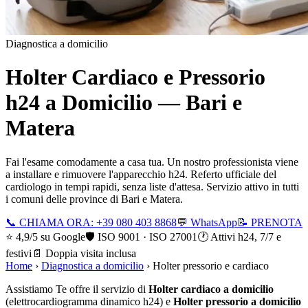
Diagnostica a domicilio
Holter Cardiaco e Pressorio
h24 a Domicilio — Bari e
Matera
Fai l'esame comodamente a casa tua. Un nostro professionista viene
a installare e rimuovere l'apparecchio h24. Referto ufficiale del
cardiologo in tempi rapidi, senza liste d'attesa. Servizio attivo in tutti
i comuni delle province di Bari e Matera.
📞 CHIAMA ORA: +39 080 403 8868
💬 WhatsApp
📝 PRENOTA
⭐ 4,9/5 su Google
🛡️ ISO 9001 · ISO 27001
🕐 Attivi h24, 7/7 e
festivi
📄 Doppia visita inclusa
Home
›
Diagnostica a domicilio
›
Holter pressorio e cardiaco
Assistiamo Te offre il servizio di
Holter cardiaco a domicilio
(elettrocardiogramma dinamico h24) e
Holter pressorio a domicilio