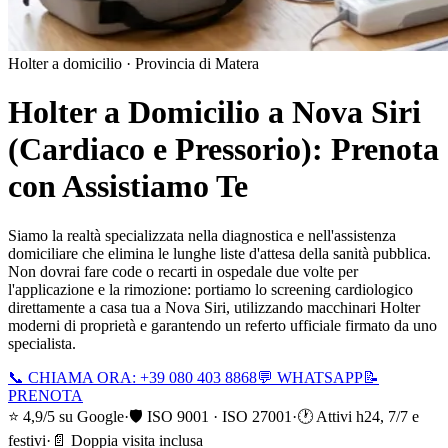
Holter a domicilio ·
Provincia di Matera
Holter a Domicilio a
Nova Siri
(Cardiaco e Pressorio): Prenota
con Assistiamo Te
Siamo la realtà specializzata nella diagnostica e nell'assistenza
domiciliare che elimina le lunghe liste d'attesa della sanità pubblica.
Non dovrai fare code o recarti in ospedale due volte per
l'applicazione e la rimozione: portiamo lo screening cardiologico
direttamente a casa tua a
Nova Siri
, utilizzando macchinari Holter
moderni di proprietà e garantendo un referto ufficiale firmato da uno
specialista.
📞 CHIAMA ORA: +39 080 403 8868
💬 WHATSAPP
📝
PRENOTA
⭐ 4,9/5 su Google
·
🛡️ ISO 9001 · ISO 27001
·
🕐 Attivi h24, 7/7 e
festivi
·
📄 Doppia visita inclusa