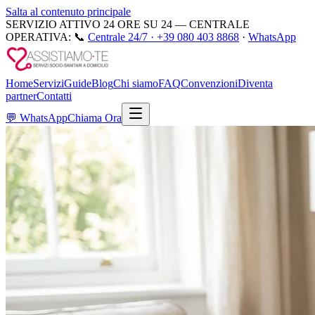
Salta al contenuto principale
SERVIZIO ATTIVO 24 ORE SU 24 — CENTRALE
OPERATIVA:
📞
Centrale 24/7 ·
+39 080 403 8868
·
WhatsApp
Home
Servizi
Guide
Blog
Chi siamo
FAQ
Convenzioni
Diventa
partner
Contatti
💬
WhatsApp
Chiama Ora