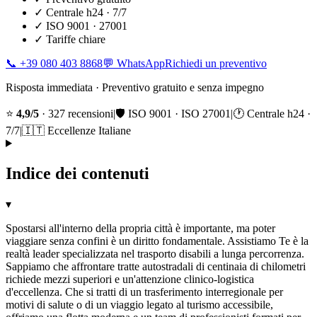
✓
Centrale h24 · 7/7
✓
ISO 9001 · 27001
✓
Tariffe chiare
📞
+39 080 403 8868
💬 WhatsApp
Richiedi un preventivo
Risposta immediata · Preventivo gratuito e senza impegno
⭐
4,9/5
· 327 recensioni
|
🛡️ ISO 9001 · ISO 27001
|
🕐 Centrale h24 ·
7/7
|
🇮🇹 Eccellenze Italiane
Indice dei contenuti
▾
Spostarsi all'interno della propria città è importante, ma poter
viaggiare senza confini è un diritto fondamentale. Assistiamo Te è la
realtà leader specializzata nel trasporto disabili a lunga percorrenza.
Sappiamo che affrontare tratte autostradali di centinaia di chilometri
richiede mezzi superiori e un'attenzione clinico-logistica
d'eccellenza. Che si tratti di un trasferimento interregionale per
motivi di salute o di un viaggio legato al turismo accessibile,