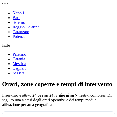
Sud
Napoli
Bari
Salerno
Reggio Calabria
Catanzaro
Potenza
Isole
Palermo
Catania
Messina
Cagliari
Sassari
Orari, zone coperte e tempi di intervento
Il servizio è attivo
24 ore su 24, 7 giorni su 7
, festivi compresi.
Di
seguito una sintesi degli orari operativi e dei tempi medi di
attivazione per area geografica.
Orari operativi della centrale Assistiamo Te aggiornati al 2026
Fascia oraria
Giorni
Disponibilità