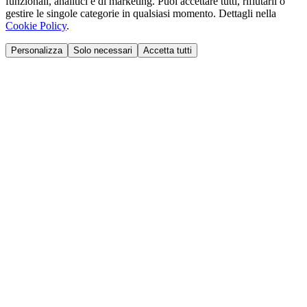
funzionali, analitici e di marketing. Puoi accettare tutti, rifiutarli o
gestire le singole categorie in qualsiasi momento. Dettagli nella
Cookie Policy
.
Personalizza
Solo necessari
Accetta tutti