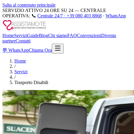
Salta al contenuto principale
SERVIZIO ATTIVO 24 ORE SU 24 — CENTRALE
OPERATIVA:
📞
Centrale 24/7 ·
+39 080 403 8868
·
WhatsApp
Home
Servizi
Guide
Blog
Chi siamo
FAQ
Convenzioni
Diventa
partner
Contatti
💬
WhatsApp
Chiama Ora
Home
/
Servizi
/
Trasporto Disabili