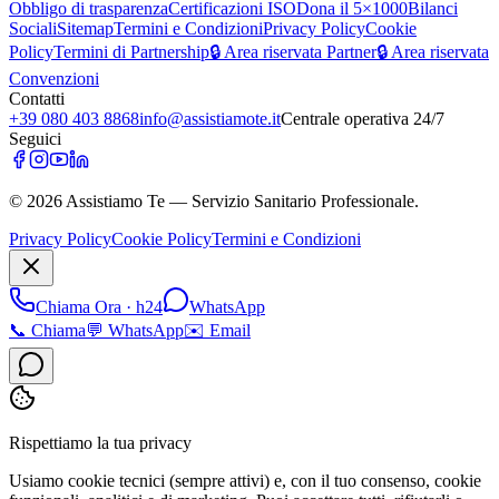
Obbligo di trasparenza
Certificazioni ISO
Dona il 5×1000
Bilanci
Sociali
Sitemap
Termini e Condizioni
Privacy Policy
Cookie
Policy
Termini di Partnership
🔒 Area riservata Partner
🔒 Area riservata
Convenzioni
Contatti
+39 080 403 8868
info@assistiamote.it
Centrale operativa 24/7
Seguici
©
2026
Assistiamo Te — Servizio Sanitario Professionale.
Privacy Policy
Cookie Policy
Termini e Condizioni
Chiama Ora · h24
WhatsApp
📞
Chiama
💬
WhatsApp
✉️
Email
Rispettiamo la tua privacy
Usiamo cookie tecnici (sempre attivi) e, con il tuo consenso, cookie