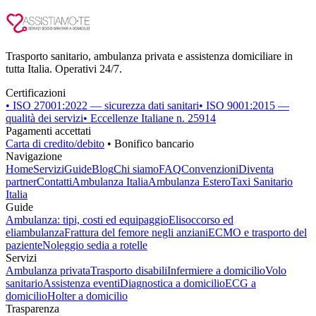
Trasporto sanitario, ambulanza privata e assistenza domiciliare in
tutta Italia. Operativi 24/7.
Certificazioni
• ISO 27001:2022 — sicurezza dati sanitari
• ISO 9001:2015 —
qualità dei servizi
• Eccellenze Italiane n. 25914
Pagamenti accettati
Carta di credito/debito
• Bonifico bancario
Navigazione
Home
Servizi
Guide
Blog
Chi siamo
FAQ
Convenzioni
Diventa
partner
Contatti
Ambulanza Italia
Ambulanza Estero
Taxi Sanitario
Italia
Guide
Ambulanza: tipi, costi ed equipaggio
Elisoccorso ed
eliambulanza
Frattura del femore negli anziani
ECMO e trasporto del
paziente
Noleggio sedia a rotelle
Servizi
Ambulanza privata
Trasporto disabili
Infermiere a domicilio
Volo
sanitario
Assistenza eventi
Diagnostica a domicilio
ECG a
domicilio
Holter a domicilio
Trasparenza