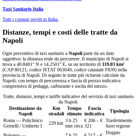
Taxi Sanitario Italia
Tutti i comuni serviti in Italia.
Distanze, tempi e costi delle tratte da
Napoli
Ogni preventivo di
taxi sanitario
a
Napoli
parte da un dato
oggettivo: la distanza reale da percorrere. Il municipio di
Napoli
si
trova a
40.8401
° N e
14.2501
° E, su un territorio di
119.03
km²
(CAP
80121
, codice ISTAT
063049
, codice catastale
F839
) nella
provincia di
Napoli
. Di seguito le tratte più richieste calcolate da
Napoli
, con tempo di percorrenza e fascia di prezzo indicativa
comprensiva di pedaggi, carburante e uscita del mezzo.
Tratte, distanze, tempi e tariffe indicative del servizio di
taxi sanitario
da
Napoli
Destinazione da
Km
Tempo
Fascia
Tipologia
Napoli
stradali
stimato
indicativa
Roma — Policlinico
3 h 25
€ 206 – €
Trasferimento
229
km
Gemelli / Umberto I
min circa
321
fuori regione
Doppio
Bologna —
7 h 25
€ 517 – €