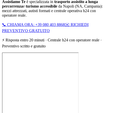
Assistiamo Te
è specializzata in
trasporto assistito a lunga
percorrenza
e
turismo accessibile
da
Napoli
(
NA
,
Campania
):
mezzi attrezzati, autisti formati e centrale operativa h24 con
operatore reale.
📞 CHIAMA ORA: +39 080 403 8868
✉️ RICHIEDI
PREVENTIVO GRATUITO
⚡ Risposta entro 20 minuti · Centrale h24 con operatore reale ·
Preventivo scritto e gratuito