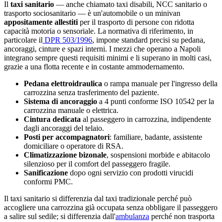
Il
taxi sanitario
— anche chiamato taxi disabili, NCC sanitario o
trasporto sociosanitario — è un'automobile o un minivan
appositamente allestiti
per il trasporto di persone con ridotta
capacità motoria o sensoriale. La normativa di riferimento, in
particolare il
DPR 503/1996
, impone standard precisi su pedana,
ancoraggi, cinture e spazi interni. I mezzi che operano a
Napoli
integrano sempre questi requisiti minimi e li superano in molti casi,
grazie a una flotta recente e in costante ammodernamento.
Pedana elettroidraulica
o rampa manuale per l'ingresso della
carrozzina senza trasferimento del paziente.
Sistema di ancoraggio
a 4 punti conforme ISO 10542 per la
carrozzina manuale o elettrica.
Cintura dedicata
al passeggero in carrozzina, indipendente
dagli ancoraggi del telaio.
Posti per accompagnatori
: familiare, badante, assistente
domiciliare o operatore di RSA.
Climatizzazione bizonale
, sospensioni morbide e abitacolo
silenzioso per il comfort del passeggero fragile.
Sanificazione
dopo ogni servizio con prodotti virucidi
conformi PMC.
Il taxi sanitario si differenzia dal taxi tradizionale perché può
accogliere una carrozzina già occupata senza obbligare il passeggero
a salire sul sedile; si differenzia dall'
ambulanza
perché non trasporta