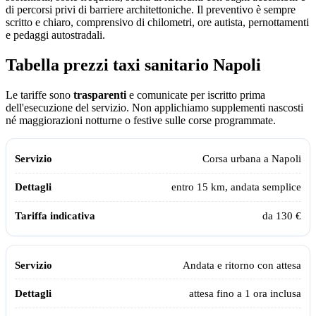
di percorsi privi di barriere architettoniche. Il preventivo è sempre
scritto e chiaro, comprensivo di chilometri, ore autista, pernottamenti
e pedaggi autostradali.
Tabella prezzi taxi sanitario
Napoli
Le tariffe sono
trasparenti
e comunicate per iscritto prima
dell'esecuzione del servizio. Non applichiamo supplementi nascosti
né maggiorazioni notturne o festive sulle corse programmate.
Tabella dei prezzi e delle tratte del taxi sanitario Assistiamo Te a
Napol
Servizio
Dettagli
Tariffa indicativa
Corsa urbana a
Napoli
entro 15 km, andata semplice
da 130 €
Andata e ritorno con attesa
attesa fino a 1 ora inclusa