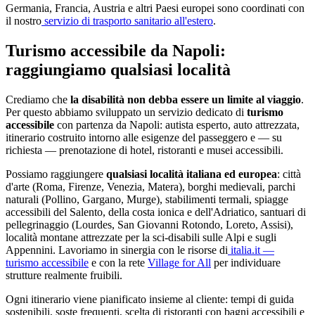
Germania, Francia, Austria e altri Paesi europei sono coordinati con
il nostro
servizio di trasporto sanitario all'estero
.
Turismo accessibile da
Napoli
:
raggiungiamo qualsiasi località
Crediamo che
la disabilità non debba essere un limite al viaggio
.
Per questo abbiamo sviluppato un servizio dedicato di
turismo
accessibile
con partenza da
Napoli
: autista esperto, auto attrezzata,
itinerario costruito intorno alle esigenze del passeggero e — su
richiesta — prenotazione di hotel, ristoranti e musei accessibili.
Possiamo raggiungere
qualsiasi località italiana ed europea
: città
d'arte (Roma, Firenze, Venezia, Matera), borghi medievali, parchi
naturali (Pollino, Gargano, Murge), stabilimenti termali, spiagge
accessibili del Salento, della costa ionica e dell'Adriatico, santuari di
pellegrinaggio (Lourdes, San Giovanni Rotondo, Loreto, Assisi),
località montane attrezzate per la sci-disabili sulle Alpi e sugli
Appennini. Lavoriamo in sinergia con le risorse di
italia.it —
turismo accessibile
e con la rete
Village for All
per individuare
strutture realmente fruibili.
Ogni itinerario viene pianificato insieme al cliente: tempi di guida
sostenibili, soste frequenti, scelta di ristoranti con bagni accessibili e