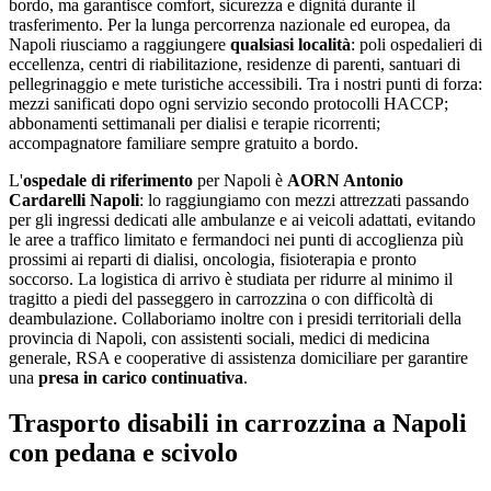
bordo, ma garantisce comfort, sicurezza e dignità durante il
trasferimento. Per la lunga percorrenza nazionale ed europea, da
Napoli
riusciamo a raggiungere
qualsiasi località
: poli ospedalieri di
eccellenza, centri di riabilitazione, residenze di parenti, santuari di
pellegrinaggio e mete turistiche accessibili. Tra i nostri punti di forza:
mezzi sanificati dopo ogni servizio secondo protocolli HACCP;
abbonamenti settimanali per dialisi e terapie ricorrenti;
accompagnatore familiare sempre gratuito a bordo
.
L'
ospedale di riferimento
per
Napoli
è
AORN Antonio
Cardarelli Napoli
: lo raggiungiamo con mezzi attrezzati passando
per gli ingressi dedicati alle ambulanze e ai veicoli adattati, evitando
le aree a traffico limitato e fermandoci nei punti di accoglienza più
prossimi ai reparti di dialisi, oncologia, fisioterapia e pronto
soccorso. La logistica di arrivo è studiata per ridurre al minimo il
tragitto a piedi del passeggero in carrozzina o con difficoltà di
deambulazione. Collaboriamo inoltre con i presidi territoriali della
provincia di
Napoli
, con assistenti sociali, medici di medicina
generale, RSA e cooperative di assistenza domiciliare per garantire
una
presa in carico continuativa
.
Trasporto disabili in carrozzina a Napoli
con pedana e scivolo