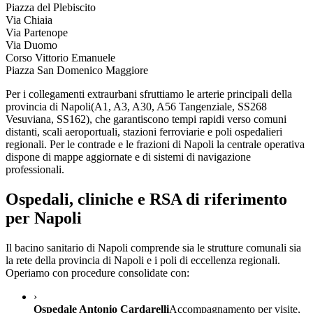
Piazza del Plebiscito
Via Chiaia
Via Partenope
Via Duomo
Corso Vittorio Emanuele
Piazza San Domenico Maggiore
Per i collegamenti extraurbani sfruttiamo le arterie principali della
provincia di
Napoli
(
A1, A3, A30, A56 Tangenziale, SS268
Vesuviana, SS162
), che garantiscono tempi rapidi verso comuni
distanti, scali aeroportuali, stazioni ferroviarie e poli ospedalieri
regionali. Per le contrade e le frazioni di
Napoli
la centrale operativa
dispone di mappe aggiornate e di sistemi di navigazione
professionali.
Ospedali, cliniche e RSA di riferimento
per
Napoli
Il bacino sanitario di
Napoli
comprende sia le strutture comunali sia
la rete della provincia di
Napoli
e i poli di eccellenza regionali.
Operiamo con procedure consolidate con:
›
Ospedale Antonio Cardarelli
Accompagnamento per visite,