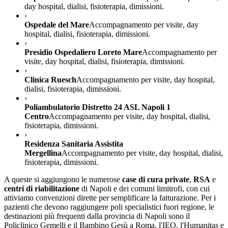
day hospital, dialisi, fisioterapia, dimissioni.
›
Ospedale del Mare
Accompagnamento per visite, day
hospital, dialisi, fisioterapia, dimissioni.
›
Presidio Ospedaliero Loreto Mare
Accompagnamento per
visite, day hospital, dialisi, fisioterapia, dimissioni.
›
Clinica Ruesch
Accompagnamento per visite, day hospital,
dialisi, fisioterapia, dimissioni.
›
Poliambulatorio Distretto 24 ASL Napoli 1
Centro
Accompagnamento per visite, day hospital, dialisi,
fisioterapia, dimissioni.
›
Residenza Sanitaria Assistita
Mergellina
Accompagnamento per visite, day hospital, dialisi,
fisioterapia, dimissioni.
A queste si aggiungono le numerose
case di cura private
,
RSA
e
centri di riabilitazione
di
Napoli
e dei comuni limitrofi, con cui
attiviamo convenzioni dirette per semplificare la fatturazione. Per i
pazienti che devono raggiungere poli specialistici fuori regione, le
destinazioni più frequenti dalla provincia di
Napoli
sono il
Policlinico Gemelli e il Bambino Gesù a Roma, l'IEO, l'Humanitas e