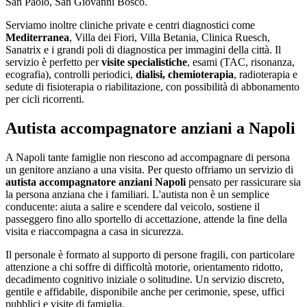
San Paolo, San Giovanni Bosco.
Serviamo inoltre cliniche private e centri diagnostici come
Mediterranea
, Villa dei Fiori, Villa Betania, Clinica Ruesch,
Sanatrix e i grandi poli di diagnostica per immagini della città. Il
servizio è perfetto per
visite specialistiche
, esami (TAC, risonanza,
ecografia), controlli periodici,
dialisi, chemioterapia
, radioterapia e
sedute di fisioterapia o riabilitazione, con possibilità di abbonamento
per cicli ricorrenti.
Autista accompagnatore anziani a Napoli
A Napoli tante famiglie non riescono ad accompagnare di persona
un genitore anziano a una visita. Per questo offriamo un servizio di
autista accompagnatore anziani Napoli
pensato per rassicurare sia
la persona anziana che i familiari. L'autista non è un semplice
conducente: aiuta a salire e scendere dal veicolo, sostiene il
passeggero fino allo sportello di accettazione, attende la fine della
visita e riaccompagna a casa in sicurezza.
Il personale è formato al supporto di persone fragili, con particolare
attenzione a chi soffre di difficoltà motorie, orientamento ridotto,
decadimento cognitivo iniziale o solitudine. Un servizio discreto,
gentile e affidabile, disponibile anche per cerimonie, spese, uffici
pubblici e visite di famiglia.