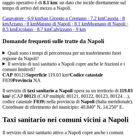
raggio operativo è di
8.1
km
: un dato che incide direttamente sul
tempo di arrivo del mezzo a
Napoli
.
Casavatore
·
6.9
km
San Giorgio a Cremano
·
7.2
km
Casoria
·
8
km
Arzano
·
8
km
Marano di Napoli
·
8.1
km
Mugnano di Napoli
·
8.5
km
Ercolano
·
8.7
km
Calvizzano
·
9
km
Domande frequenti sulle tratte da
Napoli
Quali sono i tempi di percorrenza per un trasferimento fuori
regione da Napoli?
Il servizio di taxi sanitario a Napoli copre anche le frazioni e i
comuni limitrofi?
CAP
80121
Superficie
119.03
km²
Codice catastale
F839
Provincia
NA
Il servizio di
taxi sanitario
a
Napoli
opera su un territorio di
119.03
km²
(CAP
80121
(CAP multipli: 80121, 80122, 80123, 80124…)
,
codice catastale
F839
) nella provincia di
Napoli
(
Italia meridionale
)
.
Coordinate di riferimento del municipio:
40.840
° N,
14.250
° E.
Taxi sanitario
nei comuni vicini a
Napoli
Il servizio
di taxi sanitario
attivo a
Napoli
copre anche i comuni