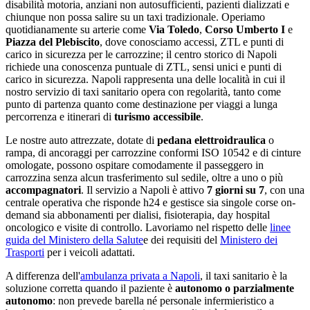
disabilità motoria, anziani non autosufficienti, pazienti dializzati e
chiunque non possa salire su un taxi tradizionale. Operiamo
quotidianamente su arterie come
Via Toledo
,
Corso Umberto I
e
Piazza del Plebiscito
, dove conosciamo accessi, ZTL e punti di
carico in sicurezza per le carrozzine;
il centro storico di Napoli
richiede una conoscenza puntuale di ZTL, sensi unici e punti di
carico in sicurezza
.
Napoli
rappresenta una delle località in cui il
nostro servizio di taxi sanitario opera con regolarità
, tanto come
punto di partenza quanto come destinazione per viaggi a lunga
percorrenza e itinerari di
turismo accessibile
.
Le nostre auto attrezzate, dotate di
pedana elettroidraulica
o
rampa, di ancoraggi per carrozzine conformi ISO 10542 e di cinture
omologate, possono ospitare comodamente il passeggero in
carrozzina senza alcun trasferimento sul sedile, oltre a uno o più
accompagnatori
. Il servizio a
Napoli
è attivo
7 giorni su 7
, con una
centrale operativa che risponde h24 e gestisce sia singole corse on-
demand sia abbonamenti per dialisi, fisioterapia, day hospital
oncologico e visite di controllo. Lavoriamo nel rispetto delle
linee
guida del Ministero della Salute
e dei requisiti del
Ministero dei
Trasporti
per i veicoli adattati.
A differenza dell'
ambulanza privata a
Napoli
, il taxi sanitario è la
soluzione corretta quando il paziente è
autonomo o parzialmente
autonomo
: non prevede barella né personale infermieristico a