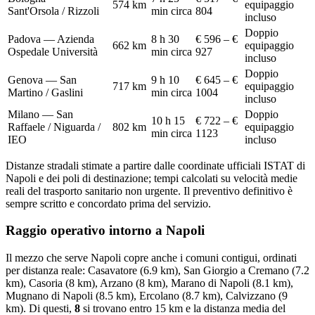
574
km
equipaggio
Sant'Orsola / Rizzoli
min circa
804
incluso
Doppio
Padova — Azienda
8 h 30
€ 596 – €
662
km
equipaggio
Ospedale Università
min circa
927
incluso
Doppio
Genova — San
9 h 10
€ 645 – €
717
km
equipaggio
Martino / Gaslini
min circa
1004
incluso
Milano — San
Doppio
10 h 15
€ 722 – €
Raffaele / Niguarda /
802
km
equipaggio
min circa
1123
IEO
incluso
Distanze stradali stimate a partire dalle coordinate ufficiali ISTAT di
Napoli
e dei poli di destinazione; tempi calcolati su velocità medie
reali del trasporto sanitario non urgente. Il preventivo definitivo è
sempre scritto e concordato prima del servizio.
Raggio operativo intorno a
Napoli
Il mezzo che serve
Napoli
copre anche i comuni contigui, ordinati
per distanza reale:
Casavatore (6.9 km), San Giorgio a Cremano (7.2
km), Casoria (8 km), Arzano (8 km), Marano di Napoli (8.1 km),
Mugnano di Napoli (8.5 km), Ercolano (8.7 km), Calvizzano (9
km)
. Di questi,
8
si trovano entro 15 km e la distanza media del