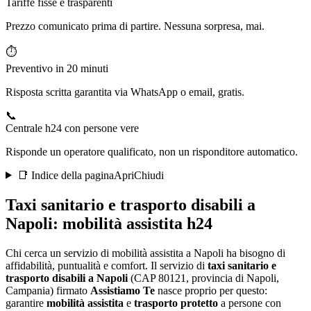
Tariffe fisse e trasparenti
Prezzo comunicato prima di partire. Nessuna sorpresa, mai.
⏱️
Preventivo in 20 minuti
Risposta scritta garantita via WhatsApp o email, gratis.
📞
Centrale h24 con persone vere
Risponde un operatore qualificato, non un risponditore automatico.
📑 Indice della pagina
Apri
Chiudi
Taxi sanitario e trasporto disabili a
Napoli
: mobilità assistita h24
Chi cerca un servizio di mobilità assistita a Napoli ha bisogno di
affidabilità, puntualità e comfort
. Il servizio di
taxi sanitario e
trasporto disabili a
Napoli
(CAP
80121
, provincia di
Napoli
,
Campania
) firmato
Assistiamo Te
nasce proprio per questo:
garantire
mobilità assistita
e
trasporto protetto
a persone con