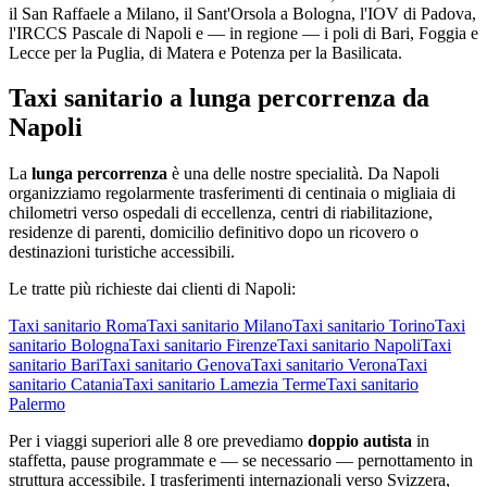
il San Raffaele a Milano, il Sant'Orsola a Bologna, l'IOV di Padova,
l'IRCCS Pascale di Napoli e — in regione — i poli di Bari, Foggia e
Lecce per la Puglia, di Matera e Potenza per la Basilicata.
Taxi sanitario a lunga percorrenza da
Napoli
La
lunga percorrenza
è una delle nostre specialità. Da
Napoli
organizziamo regolarmente trasferimenti di centinaia o migliaia di
chilometri verso ospedali di eccellenza, centri di riabilitazione,
residenze di parenti, domicilio definitivo dopo un ricovero o
destinazioni turistiche accessibili.
Le tratte più richieste dai clienti di
Napoli
:
Taxi sanitario
Roma
Taxi sanitario
Milano
Taxi sanitario
Torino
Taxi
sanitario
Bologna
Taxi sanitario
Firenze
Taxi sanitario
Napoli
Taxi
sanitario
Bari
Taxi sanitario
Genova
Taxi sanitario
Verona
Taxi
sanitario
Catania
Taxi sanitario
Lamezia Terme
Taxi sanitario
Palermo
Per i viaggi superiori alle 8 ore prevediamo
doppio autista
in
staffetta, pause programmate e — se necessario — pernottamento in
struttura accessibile. I trasferimenti internazionali verso Svizzera,