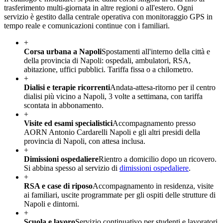
trasferimento multi-giornata in altre regioni o all'estero. Ogni
servizio è gestito dalla centrale operativa con monitoraggio GPS in
tempo reale e comunicazioni continue con i familiari.
+
Corsa urbana a Napoli
Spostamenti all'interno della città e
della provincia di Napoli: ospedali, ambulatori, RSA,
abitazione, uffici pubblici. Tariffa fissa o a chilometro.
+
Dialisi e terapie ricorrenti
Andata-attesa-ritorno per il centro
dialisi più vicino a Napoli, 3 volte a settimana, con tariffa
scontata in abbonamento.
+
Visite ed esami specialistici
Accompagnamento presso
AORN Antonio Cardarelli Napoli e gli altri presidi della
provincia di Napoli, con attesa inclusa.
+
Dimissioni ospedaliere
Rientro a domicilio dopo un ricovero.
Si abbina spesso al servizio di
dimissioni ospedaliere
.
+
RSA e case di riposo
Accompagnamento in residenza, visite
ai familiari, uscite programmate per gli ospiti delle strutture di
Napoli e dintorni.
+
Scuola e lavoro
Servizio continuativo per studenti e lavoratori