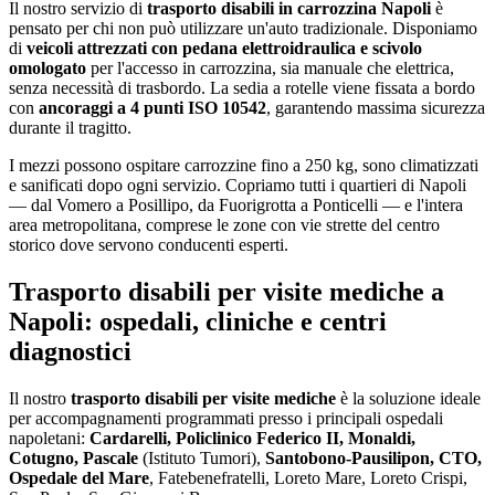
Il nostro servizio di
trasporto disabili in carrozzina Napoli
è
pensato per chi non può utilizzare un'auto tradizionale. Disponiamo
di
veicoli attrezzati con pedana elettroidraulica e scivolo
omologato
per l'accesso in carrozzina, sia manuale che elettrica,
senza necessità di trasbordo. La sedia a rotelle viene fissata a bordo
con
ancoraggi a 4 punti ISO 10542
, garantendo massima sicurezza
durante il tragitto.
I mezzi possono ospitare carrozzine fino a 250 kg, sono climatizzati
e sanificati dopo ogni servizio. Copriamo tutti i quartieri di Napoli
— dal Vomero a Posillipo, da Fuorigrotta a Ponticelli — e l'intera
area metropolitana, comprese le zone con vie strette del centro
storico dove servono conducenti esperti.
Trasporto disabili per visite mediche a
Napoli: ospedali, cliniche e centri
diagnostici
Il nostro
trasporto disabili per visite mediche
è la soluzione ideale
per accompagnamenti programmati presso i principali ospedali
napoletani:
Cardarelli, Policlinico Federico II, Monaldi,
Cotugno, Pascale
(Istituto Tumori),
Santobono-Pausilipon, CTO,
Ospedale del Mare
, Fatebenefratelli, Loreto Mare, Loreto Crispi,