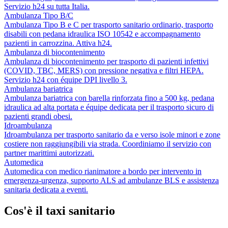
Servizio h24 su tutta Italia.
Ambulanza Tipo B/C
Ambulanza Tipo B e C per trasporto sanitario ordinario, trasporto
disabili con pedana idraulica ISO 10542 e accompagnamento
pazienti in carrozzina. Attiva h24.
Ambulanza di biocontenimento
Ambulanza di biocontenimento per trasporto di pazienti infettivi
(COVID, TBC, MERS) con pressione negativa e filtri HEPA.
Servizio h24 con équipe DPI livello 3.
Ambulanza bariatrica
Ambulanza bariatrica con barella rinforzata fino a 500 kg, pedana
idraulica ad alta portata e équipe dedicata per il trasporto sicuro di
pazienti grandi obesi.
Idroambulanza
Idroambulanza per trasporto sanitario da e verso isole minori e zone
costiere non raggiungibili via strada. Coordiniamo il servizio con
partner marittimi autorizzati.
Automedica
Automedica con medico rianimatore a bordo per intervento in
emergenza-urgenza, supporto ALS ad ambulanze BLS e assistenza
sanitaria dedicata a eventi.
Cos'è il taxi sanitario