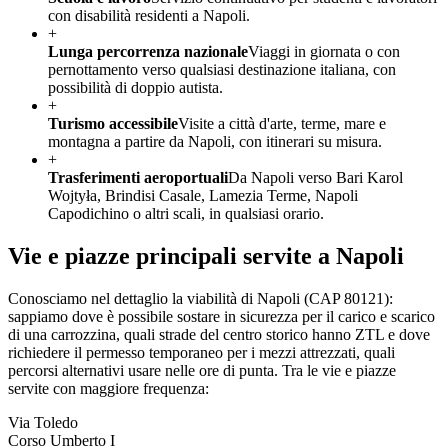
con disabilità residenti a Napoli.
+
Lunga percorrenza nazionale
Viaggi in giornata o con
pernottamento verso qualsiasi destinazione italiana, con
possibilità di doppio autista.
+
Turismo accessibile
Visite a città d'arte, terme, mare e
montagna a partire da Napoli, con itinerari su misura.
+
Trasferimenti aeroportuali
Da Napoli verso Bari Karol
Wojtyła, Brindisi Casale, Lamezia Terme, Napoli
Capodichino o altri scali, in qualsiasi orario.
Vie e piazze principali servite a
Napoli
Conosciamo nel dettaglio la viabilità di
Napoli
(CAP
80121
):
sappiamo dove è possibile sostare in sicurezza per il carico e scarico
di una carrozzina, quali strade del centro storico hanno ZTL e dove
richiedere il permesso temporaneo per i mezzi attrezzati, quali
percorsi alternativi usare nelle ore di punta. Tra le vie e piazze
servite con maggiore frequenza:
Via Toledo
Corso Umberto I