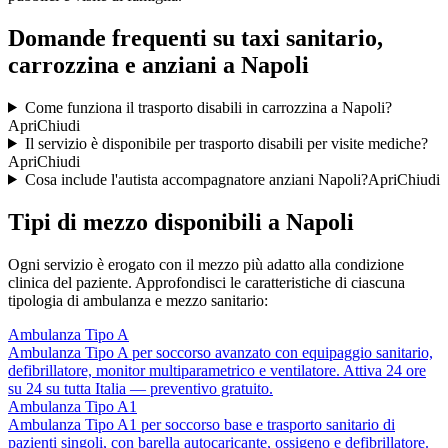
Domande frequenti su taxi sanitario,
carrozzina e anziani a Napoli
Come funziona il trasporto disabili in carrozzina a Napoli?
Apri
Chiudi
Il servizio è disponibile per trasporto disabili per visite mediche?
Apri
Chiudi
Cosa include l'autista accompagnatore anziani Napoli?
Apri
Chiudi
Tipi di mezzo disponibili a Napoli
Ogni servizio è erogato con il mezzo più adatto alla condizione
clinica del paziente. Approfondisci le caratteristiche di ciascuna
tipologia di ambulanza e mezzo sanitario:
Ambulanza Tipo A
Ambulanza Tipo A per soccorso avanzato con equipaggio sanitario,
defibrillatore, monitor multiparametrico e ventilatore. Attiva 24 ore
su 24 su tutta Italia — preventivo gratuito.
Ambulanza Tipo A1
Ambulanza Tipo A1 per soccorso base e trasporto sanitario di
pazienti singoli, con barella autocaricante, ossigeno e defibrillatore.