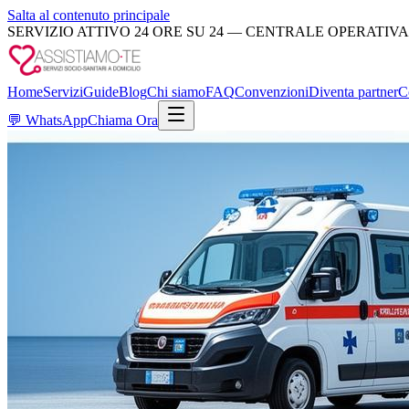
Salta al contenuto principale
SERVIZIO ATTIVO 24 ORE SU 24 — CENTRALE OPERATIVA
Home
Servizi
Guide
Blog
Chi siamo
FAQ
Convenzioni
Diventa partner
C
💬
WhatsApp
Chiama Ora