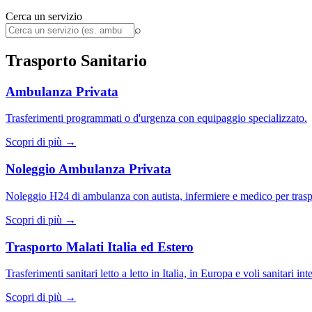
Cerca un servizio
⌕
Trasporto Sanitario
Ambulanza Privata
Trasferimenti programmati o d'urgenza con equipaggio specializzato.
Scopri di più →
Noleggio Ambulanza Privata
Noleggio H24 di ambulanza con autista, infermiere e medico per traspo
Scopri di più →
Trasporto Malati Italia ed Estero
Trasferimenti sanitari letto a letto in Italia, in Europa e voli sanitari int
Scopri di più →