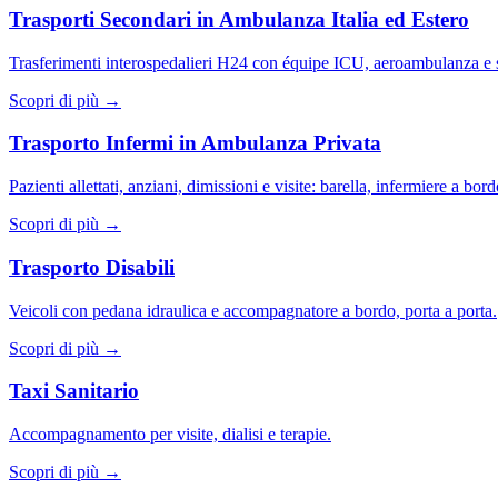
Trasporti Secondari in Ambulanza Italia ed Estero
Trasferimenti interospedalieri H24 con équipe ICU, aeroambulanza e s
Scopri di più →
Trasporto Infermi in Ambulanza Privata
Pazienti allettati, anziani, dimissioni e visite: barella, infermiere a bor
Scopri di più →
Trasporto Disabili
Veicoli con pedana idraulica e accompagnatore a bordo, porta a porta.
Scopri di più →
Taxi Sanitario
Accompagnamento per visite, dialisi e terapie.
Scopri di più →