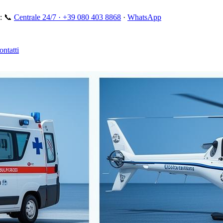
:
📞
Centrale 24/7 ·
+39 080 403 8868
·
WhatsApp
ontatti