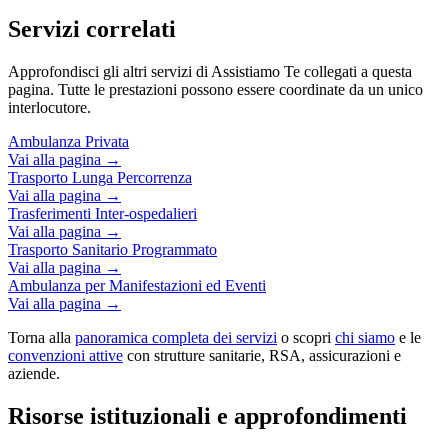
Servizi correlati
Approfondisci gli altri servizi di Assistiamo Te collegati a questa
pagina. Tutte le prestazioni possono essere coordinate da un unico
interlocutore.
Ambulanza Privata
Vai alla pagina →
Trasporto Lunga Percorrenza
Vai alla pagina →
Trasferimenti Inter-ospedalieri
Vai alla pagina →
Trasporto Sanitario Programmato
Vai alla pagina →
Ambulanza per Manifestazioni ed Eventi
Vai alla pagina →
Torna alla
panoramica completa dei servizi
o scopri
chi siamo
e le
convenzioni attive
con strutture sanitarie, RSA, assicurazioni e
aziende.
Risorse istituzionali e approfondimenti