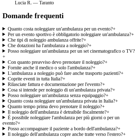
Lucia R.
—
Taranto
Domande frequenti
Quanto costa noleggiare un'ambulanza per un evento?
+
Per un evento sportivo è obbligatorio noleggiare un'ambulanza?
+
Che tipi di noleggio ambulanza offrite?
+
Che dotazioni ha l'ambulanza a noleggio?
+
Posso noleggiare un'ambulanza per un set cinematografico o TV?
+
Con quanto preavviso devo prenotare il noleggio?
+
Fornite anche il medico o solo l'ambulanza?
+
L'ambulanza a noleggio può fare anche trasporto pazienti?
+
Coprite eventi in tutta Italia?
+
Rilasciate fattura e documentazione per l'evento?
+
Cosa si intende per noleggio di un'ambulanza privata?
+
Posso noleggiare un'ambulanza senza equipaggio?
+
Quanto costa noleggiare un'ambulanza privata in Italia?
+
Quanto tempo prima devo prenotare il noleggio?
+
Il noleggio dell'ambulanza è detraibile fiscalmente?
+
È possibile noleggiare l'ambulanza per più giorni o per un
evento?
+
Posso accompagnare il paziente a bordo dell'ambulanza?
+
Il noleggio dell'ambulanza copre anche tratte verso l'estero?
+