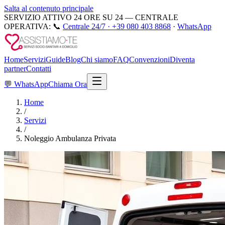
Salta al contenuto principale
SERVIZIO ATTIVO 24 ORE SU 24 — CENTRALE
OPERATIVA:
📞
Centrale 24/7 ·
+39 080 403 8868
·
WhatsApp
Home
Servizi
Guide
Blog
Chi siamo
FAQ
Convenzioni
Diventa
partner
Contatti
💬
WhatsApp
Chiama Ora
Home
/
Servizi
/
Noleggio Ambulanza Privata