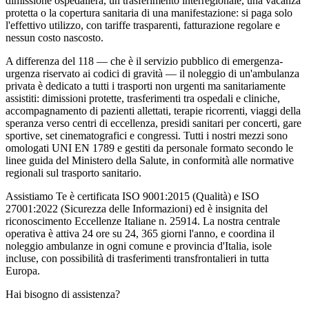
dimissione ospedaliera, un trasferimento interregionale, una vacanza
protetta o la copertura sanitaria di una manifestazione: si paga solo
l'effettivo utilizzo, con tariffe trasparenti, fatturazione regolare e
nessun costo nascosto.
A differenza del 118 — che è il servizio pubblico di emergenza-
urgenza riservato ai codici di gravità — il noleggio di un'ambulanza
privata è dedicato a tutti i trasporti non urgenti ma sanitariamente
assistiti: dimissioni protette, trasferimenti tra ospedali e cliniche,
accompagnamento di pazienti allettati, terapie ricorrenti, viaggi della
speranza verso centri di eccellenza, presidi sanitari per concerti, gare
sportive, set cinematografici e congressi. Tutti i nostri mezzi sono
omologati UNI EN 1789 e gestiti da personale formato secondo le
linee guida del Ministero della Salute, in conformità alle normative
regionali sul trasporto sanitario.
Assistiamo Te è certificata ISO 9001:2015 (Qualità) e ISO
27001:2022 (Sicurezza delle Informazioni) ed è insignita del
riconoscimento Eccellenze Italiane n. 25914. La nostra centrale
operativa è attiva 24 ore su 24, 365 giorni l'anno, e coordina il
noleggio ambulanze in ogni comune e provincia d'Italia, isole
incluse, con possibilità di trasferimenti transfrontalieri in tutta
Europa.
Hai bisogno di assistenza?