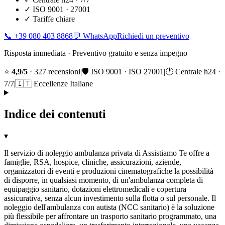
✓
ISO 9001 · 27001
✓
Tariffe chiare
📞
+39 080 403 8868
💬 WhatsApp
Richiedi un preventivo
Risposta immediata · Preventivo gratuito e senza impegno
⭐
4,9/5
· 327 recensioni
|
🛡️ ISO 9001 · ISO 27001
|
🕐 Centrale h24 ·
7/7
|
🇮🇹 Eccellenze Italiane
Indice dei contenuti
▾
Il servizio di noleggio ambulanza privata di Assistiamo Te offre a
famiglie, RSA, hospice, cliniche, assicurazioni, aziende,
organizzatori di eventi e produzioni cinematografiche la possibilità
di disporre, in qualsiasi momento, di un'ambulanza completa di
equipaggio sanitario, dotazioni elettromedicali e copertura
assicurativa, senza alcun investimento sulla flotta o sul personale. Il
noleggio dell'ambulanza con autista (NCC sanitario) è la soluzione
più flessibile per affrontare un trasporto sanitario programmato, una