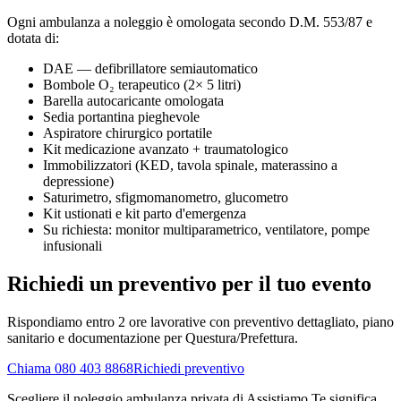
Ogni ambulanza a noleggio è omologata secondo D.M. 553/87 e
dotata di:
DAE — defibrillatore semiautomatico
Bombole O₂ terapeutico (2× 5 litri)
Barella autocaricante omologata
Sedia portantina pieghevole
Aspiratore chirurgico portatile
Kit medicazione avanzato + traumatologico
Immobilizzatori (KED, tavola spinale, materassino a
depressione)
Saturimetro, sfigmomanometro, glucometro
Kit ustionati e kit parto d'emergenza
Su richiesta: monitor multiparametrico, ventilatore, pompe
infusionali
Richiedi un preventivo per il tuo evento
Rispondiamo entro 2 ore lavorative con preventivo dettagliato, piano
sanitario e documentazione per Questura/Prefettura.
Chiama 080 403 8868
Richiedi preventivo
Scegliere il noleggio ambulanza privata di Assistiamo Te significa