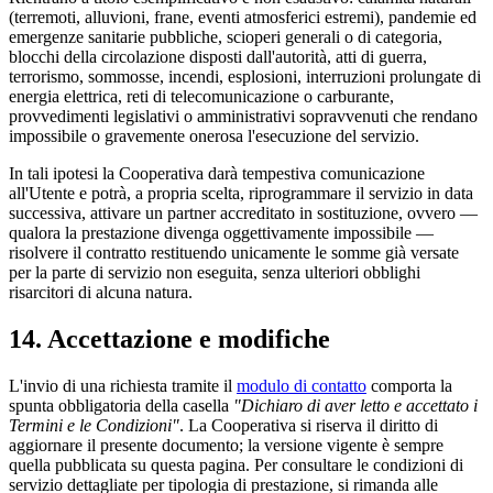
(terremoti, alluvioni, frane, eventi atmosferici estremi), pandemie ed
emergenze sanitarie pubbliche, scioperi generali o di categoria,
blocchi della circolazione disposti dall'autorità, atti di guerra,
terrorismo, sommosse, incendi, esplosioni, interruzioni prolungate di
energia elettrica, reti di telecomunicazione o carburante,
provvedimenti legislativi o amministrativi sopravvenuti che rendano
impossibile o gravemente onerosa l'esecuzione del servizio.
In tali ipotesi la Cooperativa darà tempestiva comunicazione
all'Utente e potrà, a propria scelta, riprogrammare il servizio in data
successiva, attivare un partner accreditato in sostituzione, ovvero —
qualora la prestazione divenga oggettivamente impossibile —
risolvere il contratto restituendo unicamente le somme già versate
per la parte di servizio non eseguita, senza ulteriori obblighi
risarcitori di alcuna natura.
14. Accettazione e modifiche
L'invio di una richiesta tramite il
modulo di contatto
comporta la
spunta obbligatoria della casella
"Dichiaro di aver letto e accettato i
Termini e le Condizioni"
. La Cooperativa si riserva il diritto di
aggiornare il presente documento; la versione vigente è sempre
quella pubblicata su questa pagina. Per consultare le condizioni di
servizio dettagliate per tipologia di prestazione, si rimanda alle