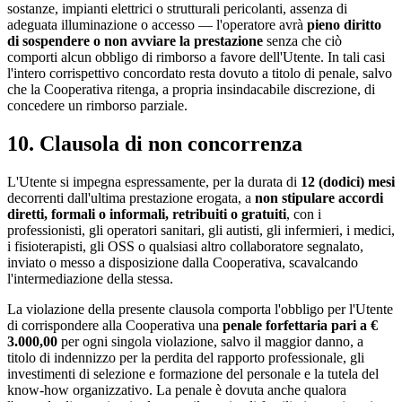
sostanze, impianti elettrici o strutturali pericolanti, assenza di
adeguata illuminazione o accesso — l'operatore avrà
pieno diritto
di sospendere o non avviare la prestazione
senza che ciò
comporti alcun obbligo di rimborso a favore dell'Utente. In tali casi
l'intero corrispettivo concordato resta dovuto a titolo di penale, salvo
che la Cooperativa ritenga, a propria insindacabile discrezione, di
concedere un rimborso parziale.
10. Clausola di non concorrenza
L'Utente si impegna espressamente, per la durata di
12 (dodici) mesi
decorrenti dall'ultima prestazione erogata, a
non stipulare accordi
diretti, formali o informali, retribuiti o gratuiti
, con i
professionisti, gli operatori sanitari, gli autisti, gli infermieri, i medici,
i fisioterapisti, gli OSS o qualsiasi altro collaboratore segnalato,
inviato o messo a disposizione dalla Cooperativa, scavalcando
l'intermediazione della stessa.
La violazione della presente clausola comporta l'obbligo per l'Utente
di corrispondere alla Cooperativa una
penale forfettaria pari a €
3.000,00
per ogni singola violazione, salvo il maggior danno, a
titolo di indennizzo per la perdita del rapporto professionale, gli
investimenti di selezione e formazione del personale e la tutela del
know-how organizzativo. La penale è dovuta anche qualora