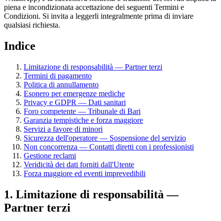
piena e incondizionata accettazione dei seguenti Termini e
Condizioni. Si invita a leggerli integralmente prima di inviare
qualsiasi richiesta.
Indice
Limitazione di responsabilità — Partner terzi
Termini di pagamento
Politica di annullamento
Esonero per emergenze mediche
Privacy e GDPR — Dati sanitari
Foro competente — Tribunale di Bari
Garanzia tempistiche e forza maggiore
Servizi a favore di minori
Sicurezza dell'operatore — Sospensione del servizio
Non concorrenza — Contatti diretti con i professionisti
Gestione reclami
Veridicità dei dati forniti dall'Utente
Forza maggiore ed eventi imprevedibili
1. Limitazione di responsabilità —
Partner terzi