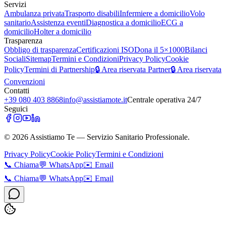
Servizi
Ambulanza privata
Trasporto disabili
Infermiere a domicilio
Volo
sanitario
Assistenza eventi
Diagnostica a domicilio
ECG a
domicilio
Holter a domicilio
Trasparenza
Obbligo di trasparenza
Certificazioni ISO
Dona il 5×1000
Bilanci
Sociali
Sitemap
Termini e Condizioni
Privacy Policy
Cookie
Policy
Termini di Partnership
🔒 Area riservata Partner
🔒 Area riservata
Convenzioni
Contatti
+39 080 403 8868
info@assistiamote.it
Centrale operativa 24/7
Seguici
©
2026
Assistiamo Te — Servizio Sanitario Professionale.
Privacy Policy
Cookie Policy
Termini e Condizioni
📞
Chiama
💬
WhatsApp
✉️
Email
📞
Chiama
💬
WhatsApp
✉️
Email