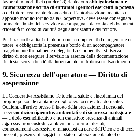
favore di minori di età (under 18) richiedono
obbligatoriamente
l'autorizzazione scritta di entrambi i genitori esercenti la potestà
o del tutore legalmente riconosciuto. L'autorizzazione, redatta su
apposito modulo fornito dalla Cooperativa, deve essere consegnata
prima dell'inizio del servizio e accompagnata da copia dei documenti
d'identità in corso di validità degli autorizzanti e del minore.
Per i trasporti sanitari di minori non accompagnati da un genitore o
tutore, è obbligatoria la presenza a bordo di un accompagnatore
maggiorenne formalmente delegato. La Cooperativa si riserva il
diritto di non eseguire il servizio in assenza della documentazione
richiesta, senza che ciò dia luogo ad alcun rimborso o risarcimento.
9. Sicurezza dell'operatore — Diritto di
sospensione
La Cooperativa Assistiamo Te tutela la salute e l'incolumità del
proprio personale sanitario e degli operatori inviati a domicilio.
Qualora, all'arrivo presso il luogo della prestazione, il personale
rilevi
condizioni igieniche, ambientali o di sicurezza inadeguate
— a titolo esemplificativo e non esaustivo: presenza di animali
aggressivi non custoditi, ambienti insalubri o infestati,
comportamenti aggressivi o minacciosi da parte dell'Utente o di terzi
presenti, presenza di soggetti in stato di alterazione da alcol o