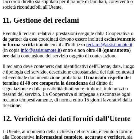
l'accordo diretto sia stipulato per il tramite di familiari, conviventi o
società riconducibili all'Utente.
11. Gestione dei reclami
Eventuali reclami relativi a prestazioni eseguite dalla Cooperativa o
da partner da essa coordinati devono essere inoltrati
esclusivamente
in forma scritta
tramite email all'indirizzo
reclami@assistiamote.it
(in copia
info@assistiamote.it
) entro e non oltre
48 (quarantotto)
ore
dalla conclusione del servizio oggetto di contestazione.
Il reclamo deve contenere: dati identificativi dell'Utente, data, luogo
e tipologia del servizio, descrizione circostanziata dei fatti contestati
ed eventuale documentazione probatoria.
Il mancato rispetto del
termine di 48 ore comporta la decadenza
dal diritto di
segnalazione e dalla possibilità di ottenere rimborsi, indennizzi o
riesami del servizio. La Cooperativa si impegna a riscontrare ogni
reclamo tempestivamente, di norma entro 15 giorni lavorativi dalla
ricezione.
12. Veridicità dei dati forniti dall'Utente
L'Utente, al momento della richiesta del servizio, è tenuto a fornire
alla Cooperativa
informazioni complete, accurate e veritiere
, sia