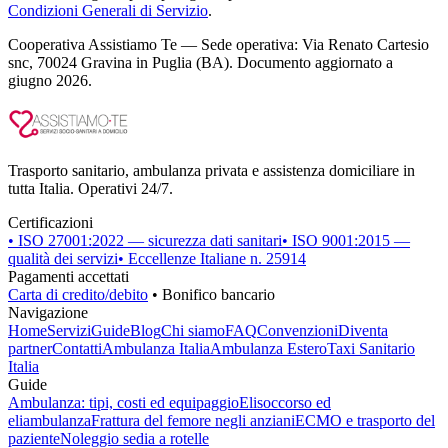
Condizioni Generali di Servizio
.
Cooperativa Assistiamo Te — Sede operativa: Via Renato Cartesio
snc, 70024 Gravina in Puglia (BA). Documento aggiornato a
giugno 2026.
Trasporto sanitario, ambulanza privata e assistenza domiciliare in
tutta Italia. Operativi 24/7.
Certificazioni
• ISO 27001:2022 — sicurezza dati sanitari
• ISO 9001:2015 —
qualità dei servizi
• Eccellenze Italiane n. 25914
Pagamenti accettati
Carta di credito/debito
• Bonifico bancario
Navigazione
Home
Servizi
Guide
Blog
Chi siamo
FAQ
Convenzioni
Diventa
partner
Contatti
Ambulanza Italia
Ambulanza Estero
Taxi Sanitario
Italia
Guide
Ambulanza: tipi, costi ed equipaggio
Elisoccorso ed
eliambulanza
Frattura del femore negli anziani
ECMO e trasporto del
paziente
Noleggio sedia a rotelle