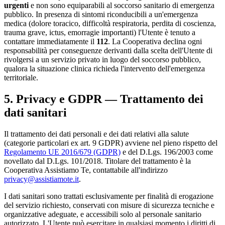
urgenti
e non sono equiparabili al soccorso sanitario di emergenza
pubblico. In presenza di sintomi riconducibili a un'emergenza
medica (dolore toracico, difficoltà respiratoria, perdita di coscienza,
trauma grave, ictus, emorragie importanti) l'Utente è tenuto a
contattare immediatamente il
112
. La Cooperativa declina ogni
responsabilità per conseguenze derivanti dalla scelta dell'Utente di
rivolgersi a un servizio privato in luogo del soccorso pubblico,
qualora la situazione clinica richieda l'intervento dell'emergenza
territoriale.
5. Privacy e GDPR — Trattamento dei
dati sanitari
Il trattamento dei dati personali e dei dati relativi alla salute
(categorie particolari ex art. 9 GDPR) avviene nel pieno rispetto del
Regolamento UE 2016/679 (GDPR)
e del D.Lgs. 196/2003 come
novellato dal D.Lgs. 101/2018. Titolare del trattamento è la
Cooperativa Assistiamo Te, contattabile all'indirizzo
privacy@assistiamote.it
.
I dati sanitari sono trattati esclusivamente per finalità di erogazione
del servizio richiesto, conservati con misure di sicurezza tecniche e
organizzative adeguate, e accessibili solo al personale sanitario
autorizzato. L'Utente può esercitare in qualsiasi momento i diritti di