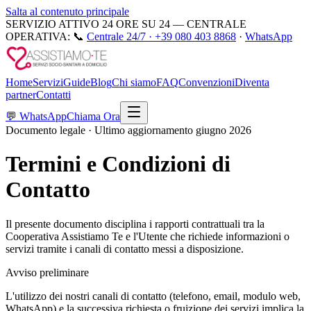
Salta al contenuto principale
SERVIZIO ATTIVO 24 ORE SU 24 — CENTRALE
OPERATIVA:
📞
Centrale 24/7 ·
+39 080 403 8868
·
WhatsApp
Home
Servizi
Guide
Blog
Chi siamo
FAQ
Convenzioni
Diventa
partner
Contatti
💬
WhatsApp
Chiama Ora
Documento legale · Ultimo aggiornamento giugno 2026
Termini e Condizioni di
Contatto
Il presente documento disciplina i rapporti contrattuali tra la
Cooperativa Assistiamo Te e l'Utente che richiede informazioni o
servizi tramite i canali di contatto messi a disposizione.
Avviso preliminare
L'utilizzo dei nostri canali di contatto (telefono, email, modulo web,
WhatsApp) e la successiva richiesta o fruizione dei servizi implica la