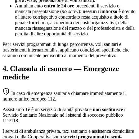
già avviate, prenotazione di voli sanitari).
Annullamento
entro le 24 ore
precedenti il servizio o
mancata presentazione (
no-show
):
nessun rimborso
è dovuto
e l'intero corrispettivo concordato resta acquisito a titolo di
penale forfettaria, a copertura dei costi organizzativi, della
mancata riassegnazione del mezzo o del professionista e della
perdita di altre opportunità di servizio.
Per i servizi programmati di lunga percorrenza, voli sanitari e
trasferimenti internazionali si applicano condizioni specifiche che
saranno comunicate per iscritto al momento del preventivo.
4. Clausola di esonero — Emergenze
mediche
In caso di emergenza sanitaria chiamare immediatamente il
numero unico europeo
112
.
Assistiamo Te è un servizio di sanità privata e
non sostituisce
il
Servizio Sanitario Nazionale né i sistemi di soccorso pubblico
112/118.
I servizi di ambulanza privata, taxi sanitario e assistenza domiciliare
erogati dalla Cooperativa sono
servizi programmati o semi-