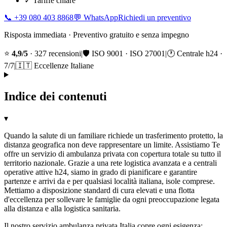
✓
Tariffe chiare
📞
+39 080 403 8868
💬 WhatsApp
Richiedi un preventivo
Risposta immediata · Preventivo gratuito e senza impegno
⭐
4,9/5
· 327 recensioni
|
🛡️ ISO 9001 · ISO 27001
|
🕐 Centrale h24 ·
7/7
|
🇮🇹 Eccellenze Italiane
Indice dei contenuti
▾
Quando la salute di un familiare richiede un trasferimento protetto, la
distanza geografica non deve rappresentare un limite. Assistiamo Te
offre un servizio di ambulanza privata con copertura totale su tutto il
territorio nazionale. Grazie a una rete logistica avanzata e a centrali
operative attive h24, siamo in grado di pianificare e garantire
partenze e arrivi da e per qualsiasi località italiana, isole comprese.
Mettiamo a disposizione standard di cura elevati e una flotta
d'eccellenza per sollevare le famiglie da ogni preoccupazione legata
alla distanza e alla logistica sanitaria.
Il nostro servizio ambulanza privata Italia copre ogni esigenza: