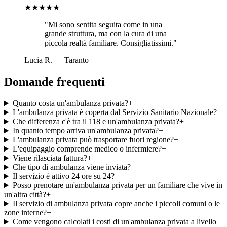
★★★★★
"
Mi sono sentita seguita come in una
grande struttura, ma con la cura di una
piccola realtà familiare. Consigliatissimi.
"
Lucia R.
—
Taranto
Domande frequenti
Quanto costa un'ambulanza privata?
+
L'ambulanza privata è coperta dal Servizio Sanitario Nazionale?
+
Che differenza c'è tra il 118 e un'ambulanza privata?
+
In quanto tempo arriva un'ambulanza privata?
+
L'ambulanza privata può trasportare fuori regione?
+
L'equipaggio comprende medico o infermiere?
+
Viene rilasciata fattura?
+
Che tipo di ambulanza viene inviata?
+
Il servizio è attivo 24 ore su 24?
+
Posso prenotare un'ambulanza privata per un familiare che vive in
un'altra città?
+
Il servizio di ambulanza privata copre anche i piccoli comuni o le
zone interne?
+
Come vengono calcolati i costi di un'ambulanza privata a livello