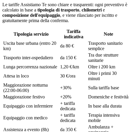
Le tariffe Assistiamo Te sono chiare e trasparenti: ogni preventivo è
calcolato in base a
tipologia di trasporto
,
chilometri
e
composizione dell'equipaggio
, e viene rilasciato per iscritto e
gratuitamente prima della conferma.
Tariffa
Tipologia servizio
Note
indicativa
Uscita base urbana (entro 20
Trasporto sanitario
da 80 €
km)
semplice
Tra due strutture
Trasporto inter-ospedaliero
da 150 €
sanitarie
Lunga percorrenza nazionale
1,20 €/km
Oltre i 200 km
Oltre i primi 30
Attesa in loco
30 €/ora
minuti
Maggiorazione notturna
+30%
Sulla tariffa base
(22:00-06:00)
Maggiorazione festivo
+20%
Domeniche e festività
+ tariffa
Equipaggio con infermiere
In base alla durata
dedicata
+ tariffa
Terapia intensiva
Equipaggio con medico
dedicata
mobile
Ambulanza +
Assistenza a evento (8h)
da 350 €