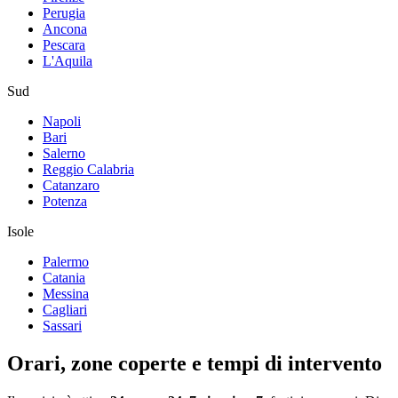
Perugia
Ancona
Pescara
L'Aquila
Sud
Napoli
Bari
Salerno
Reggio Calabria
Catanzaro
Potenza
Isole
Palermo
Catania
Messina
Cagliari
Sassari
Orari, zone coperte e tempi di intervento