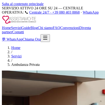
Salta al contenuto principale
SERVIZIO ATTIVO 24 ORE SU 24 — CENTRALE
OPERATIVA:
📞
Centrale 24/7 ·
+39 080 403 8868
·
WhatsApp
Home
Servizi
Guide
Blog
Chi siamo
FAQ
Convenzioni
Diventa
partner
Contatti
💬
WhatsApp
Chiama Ora
Home
/
Servizi
/
Ambulanza Privata