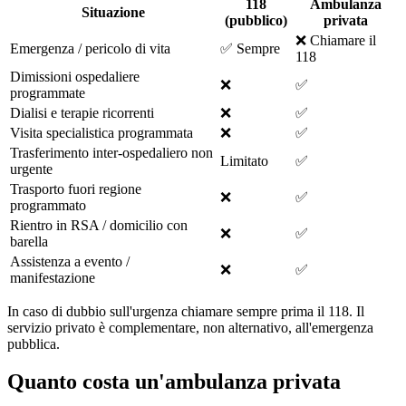
118
Ambulanza
Situazione
(pubblico)
privata
❌ Chiamare il
Emergenza / pericolo di vita
✅ Sempre
118
Dimissioni ospedaliere
❌
✅
programmate
Dialisi e terapie ricorrenti
❌
✅
Visita specialistica programmata
❌
✅
Trasferimento inter-ospedaliero non
Limitato
✅
urgente
Trasporto fuori regione
❌
✅
programmato
Rientro in RSA / domicilio con
❌
✅
barella
Assistenza a evento /
❌
✅
manifestazione
In caso di dubbio sull'urgenza chiamare sempre prima il 118. Il
servizio privato è complementare, non alternativo, all'emergenza
pubblica.
Quanto costa un'ambulanza privata