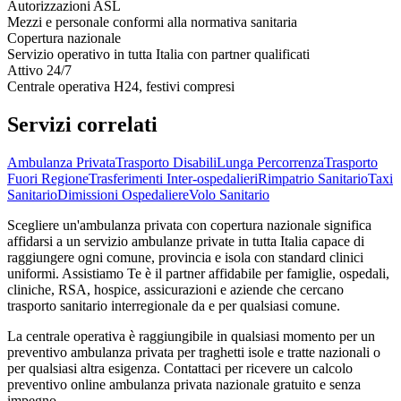
Autorizzazioni ASL
Mezzi e personale conformi alla normativa sanitaria
Copertura nazionale
Servizio operativo in tutta Italia con partner qualificati
Attivo 24/7
Centrale operativa H24, festivi compresi
Servizi correlati
Ambulanza Privata
Trasporto Disabili
Lunga Percorrenza
Trasporto
Fuori Regione
Trasferimenti Inter-ospedalieri
Rimpatrio Sanitario
Taxi
Sanitario
Dimissioni Ospedaliere
Volo Sanitario
Scegliere un'ambulanza privata con copertura nazionale significa
affidarsi a un servizio ambulanze private in tutta Italia capace di
raggiungere ogni comune, provincia e isola con standard clinici
uniformi. Assistiamo Te è il partner affidabile per famiglie, ospedali,
cliniche, RSA, hospice, assicurazioni e aziende che cercano
trasporto sanitario interregionale da e per qualsiasi comune.
La centrale operativa è raggiungibile in qualsiasi momento per un
preventivo ambulanza privata per traghetti isole e tratte nazionali o
per qualsiasi altra esigenza. Contattaci per ricevere un calcolo
preventivo online ambulanza privata nazionale gratuito e senza
impegno.