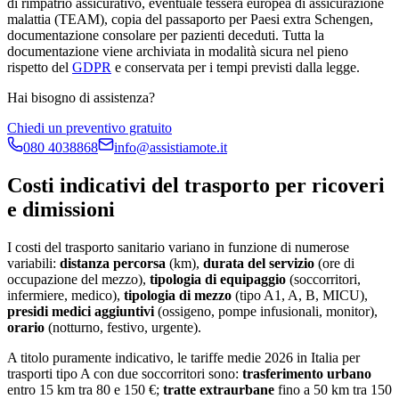
di rimpatrio assicurativo, eventuale tessera europea di assicurazione
malattia (TEAM), copia del passaporto per Paesi extra Schengen,
documentazione consolare per pazienti deceduti. Tutta la
documentazione viene archiviata in modalità sicura nel pieno
rispetto del
GDPR
e conservata per i tempi previsti dalla legge.
Hai bisogno di assistenza?
Chiedi un preventivo gratuito
080 4038868
info@assistiamote.it
Costi indicativi del trasporto per ricoveri
e dimissioni
I costi del trasporto sanitario variano in funzione di numerose
variabili:
distanza percorsa
(km),
durata del servizio
(ore di
occupazione del mezzo),
tipologia di equipaggio
(soccorritori,
infermiere, medico),
tipologia di mezzo
(tipo A1, A, B, MICU),
presidi medici aggiuntivi
(ossigeno, pompe infusionali, monitor),
orario
(notturno, festivo, urgente).
A titolo puramente indicativo, le tariffe medie 2026 in Italia per
trasporti tipo A con due soccorritori sono:
trasferimento urbano
entro 15 km tra 80 e 150 €;
tratte extraurbane
fino a 50 km tra 150