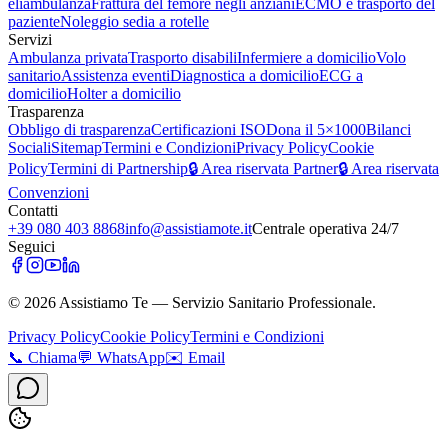
eliambulanza
Frattura del femore negli anziani
ECMO e trasporto del
paziente
Noleggio sedia a rotelle
Servizi
Ambulanza privata
Trasporto disabili
Infermiere a domicilio
Volo
sanitario
Assistenza eventi
Diagnostica a domicilio
ECG a
domicilio
Holter a domicilio
Trasparenza
Obbligo di trasparenza
Certificazioni ISO
Dona il 5×1000
Bilanci
Sociali
Sitemap
Termini e Condizioni
Privacy Policy
Cookie
Policy
Termini di Partnership
🔒 Area riservata Partner
🔒 Area riservata
Convenzioni
Contatti
+39 080 403 8868
info@assistiamote.it
Centrale operativa 24/7
Seguici
©
2026
Assistiamo Te — Servizio Sanitario Professionale.
Privacy Policy
Cookie Policy
Termini e Condizioni
📞
Chiama
💬
WhatsApp
✉️
Email