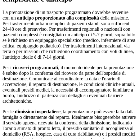
La prenotazione di un trasporto programmato dovrebbe avvenire
con un
anticipo proporzionato alla complessità
della missione.
Per trasferimenti urbani semplici di pazienti stabili sono sufficienti
24-48 ore di preavviso. Per trasferimenti regionali o nazionali con
pazienti complessi è consigliato un anticipo di 5-7 giorni, soprattutto
se è richiesto un equipaggio specialistico (medico, infermiere di area
critica, equipaggio pediatrico). Per trasferimenti internazionali via
terra o per missioni che richiedono coordinamento con voli di linea,
l'anticipo ideale è di 7-14 giorni.
Per i
ricoveri programmati
, il momento ideale per la prenotazione
è subito dopo la conferma del ricovero da parte dell'ospedale di
destinazione. Comunicate al coordinatore la data e l'orario di
accettazione, il reparto di destinazione, le condizioni cliniche attuali,
eventuali presidi medici, la necessità di accompagnatore familiare a
bordo, l'indirizzo di partenza con dettagli su eventuali barriere
architettoniche.
Per le
dimissioni ospedaliere
, la prenotazione può essere fatta dalla
famiglia o direttamente dal reparto. Idealmente bisognerebbe attivare
il servizio appena ricevuta la conferma della dimissione, indicando
l'orario stimato di pronto-letto, il presidio sanitario di accoglienza al
domicilio (RSA, hospice, casa di cura riabilitativa) e i presidi medici