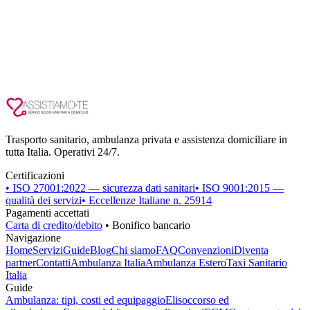
Trasporto sanitario, ambulanza privata e assistenza domiciliare in
tutta Italia. Operativi 24/7.
Certificazioni
• ISO 27001:2022 — sicurezza dati sanitari
• ISO 9001:2015 —
qualità dei servizi
• Eccellenze Italiane n. 25914
Pagamenti accettati
Carta di credito/debito
• Bonifico bancario
Navigazione
Home
Servizi
Guide
Blog
Chi siamo
FAQ
Convenzioni
Diventa
partner
Contatti
Ambulanza Italia
Ambulanza Estero
Taxi Sanitario
Italia
Guide
Ambulanza: tipi, costi ed equipaggio
Elisoccorso ed