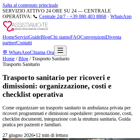
Salta al contenuto principale
SERVIZIO ATTIVO 24 ORE SU 24 — CENTRALE
OPERATIVA:
📞
Centrale 24/7 ·
+39 080 403 8868
·
WhatsApp
Home
Servizi
Guide
Blog
Chi siamo
FAQ
Convenzioni
Diventa
partner
Contatti
💬
WhatsApp
Chiama Ora
Home
/
Blog
/
Trasporto Sanitario
Trasporto Sanitario
Trasporto sanitario per ricoveri e
dimissioni: organizzazione, costi e
checklist operativa
Come organizzare un trasporto sanitario in ambulanza privata per
ricoveri programmati e dimissioni ospedaliere: prenotazione, costi,
checklist documenti, integrazione con la struttura sanitaria. Guida
pratica per pazienti e familiari.
27 giugno 2026
•
12 min
di lettura