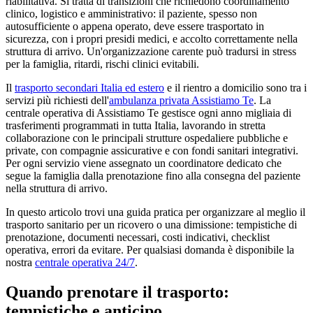
riabilitativa. Si tratta di transizioni che richiedono coordinamento
clinico, logistico e amministrativo: il paziente, spesso non
autosufficiente o appena operato, deve essere trasportato in
sicurezza, con i propri presidi medici, e accolto correttamente nella
struttura di arrivo. Un'organizzazione carente può tradursi in stress
per la famiglia, ritardi, rischi clinici evitabili.
Il
trasporto secondari Italia ed estero
e il rientro a domicilio sono tra i
servizi più richiesti dell'
ambulanza privata Assistiamo Te
. La
centrale operativa di Assistiamo Te gestisce ogni anno migliaia di
trasferimenti programmati in tutta Italia, lavorando in stretta
collaborazione con le principali strutture ospedaliere pubbliche e
private, con compagnie assicurative e con fondi sanitari integrativi.
Per ogni servizio viene assegnato un coordinatore dedicato che
segue la famiglia dalla prenotazione fino alla consegna del paziente
nella struttura di arrivo.
In questo articolo trovi una guida pratica per organizzare al meglio il
trasporto sanitario per un ricovero o una dimissione: tempistiche di
prenotazione, documenti necessari, costi indicativi, checklist
operativa, errori da evitare. Per qualsiasi domanda è disponibile la
nostra
centrale operativa 24/7
.
Quando prenotare il trasporto:
tempistiche e anticipo