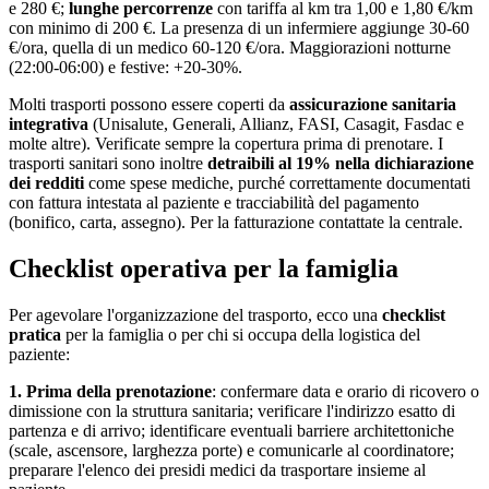
e 280 €;
lunghe percorrenze
con tariffa al km tra 1,00 e 1,80 €/km
con minimo di 200 €. La presenza di un infermiere aggiunge 30-60
€/ora, quella di un medico 60-120 €/ora. Maggiorazioni notturne
(22:00-06:00) e festive: +20-30%.
Molti trasporti possono essere coperti da
assicurazione sanitaria
integrativa
(Unisalute, Generali, Allianz, FASI, Casagit, Fasdac e
molte altre). Verificate sempre la copertura prima di prenotare. I
trasporti sanitari sono inoltre
detraibili al 19% nella dichiarazione
dei redditi
come spese mediche, purché correttamente documentati
con fattura intestata al paziente e tracciabilità del pagamento
(bonifico, carta, assegno). Per la fatturazione contattate la centrale.
Checklist operativa per la famiglia
Per agevolare l'organizzazione del trasporto, ecco una
checklist
pratica
per la famiglia o per chi si occupa della logistica del
paziente:
1. Prima della prenotazione
: confermare data e orario di ricovero o
dimissione con la struttura sanitaria; verificare l'indirizzo esatto di
partenza e di arrivo; identificare eventuali barriere architettoniche
(scale, ascensore, larghezza porte) e comunicarle al coordinatore;
preparare l'elenco dei presidi medici da trasportare insieme al