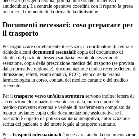
necessari (ossigeno terapia, pompa nutrizionale, materasso
antidecubito). La centrale operativa coordina con il reparto la presa
in carico al momento della firma della dimissione.
Documenti necessari: cosa preparare per
il trasporto
Per organizzare correttamente il servizio, il coordinatore di centrale
richiede alcuni
documenti essenziali
: copia del documento di
identità del paziente, tessera sanitaria, eventuale tesserino di
esenzione, copia della prescrizione medica del trasporto (se prevista
dalla normativa regionale), documentazione clinica recente (lettera di
dimissione, referti, esami ematici, ECG), elenco della terapia
farmacologica in corso, contatti del medico curante e del medico
ricevente.
Per il
trasporto verso un'altra struttura
servono inoltre: lettera di
accettazione del reparto ricevente con data, orario e nome del
medico ricevente; eventuale verbale di trasferimento compilato dal
reparto inviante; copia della documentazione assicurativa se il
trasporto è coperto da polizza sanitaria integrativa; autorizzazione
scritta del paziente o del tutore legale al trasporto sanitario.
Per i
trasporti internazionali
è necessaria anche la documentazione