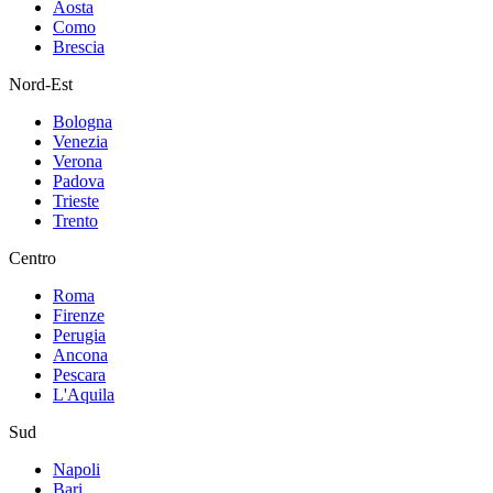
Aosta
Como
Brescia
Nord-Est
Bologna
Venezia
Verona
Padova
Trieste
Trento
Centro
Roma
Firenze
Perugia
Ancona
Pescara
L'Aquila
Sud
Napoli
Bari