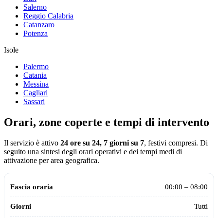
Salerno
Reggio Calabria
Catanzaro
Potenza
Isole
Palermo
Catania
Messina
Cagliari
Sassari
Orari, zone coperte e tempi di intervento
Il servizio è attivo
24 ore su 24, 7 giorni su 7
, festivi compresi.
Di
seguito una sintesi degli orari operativi e dei tempi medi di
attivazione per area geografica.
Orari operativi della centrale Assistiamo Te aggiornati al 2026
Fascia oraria
Giorni
Disponibilità
00:00 – 08:00
Tutti