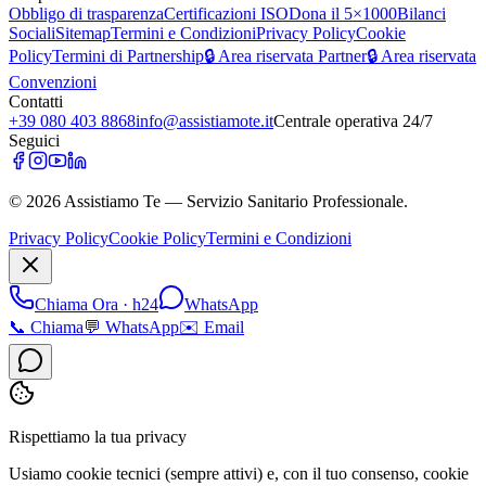
Obbligo di trasparenza
Certificazioni ISO
Dona il 5×1000
Bilanci
Sociali
Sitemap
Termini e Condizioni
Privacy Policy
Cookie
Policy
Termini di Partnership
🔒 Area riservata Partner
🔒 Area riservata
Convenzioni
Contatti
+39 080 403 8868
info@assistiamote.it
Centrale operativa 24/7
Seguici
©
2026
Assistiamo Te — Servizio Sanitario Professionale.
Privacy Policy
Cookie Policy
Termini e Condizioni
Chiama Ora · h24
WhatsApp
📞
Chiama
💬
WhatsApp
✉️
Email
Rispettiamo la tua privacy
Usiamo cookie tecnici (sempre attivi) e, con il tuo consenso, cookie