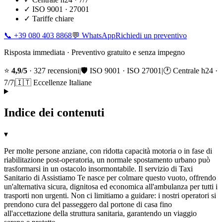
✓
ISO 9001 · 27001
✓
Tariffe chiare
📞
+39 080 403 8868
💬 WhatsApp
Richiedi un preventivo
Risposta immediata · Preventivo gratuito e senza impegno
⭐
4,9/5
· 327 recensioni
|
🛡️ ISO 9001 · ISO 27001
|
🕐 Centrale h24 ·
7/7
|
🇮🇹 Eccellenze Italiane
Indice dei contenuti
▾
Per molte persone anziane, con ridotta capacità motoria o in fase di
riabilitazione post-operatoria, un normale spostamento urbano può
trasformarsi in un ostacolo insormontabile. Il servizio di Taxi
Sanitario di Assistiamo Te nasce per colmare questo vuoto, offrendo
un'alternativa sicura, dignitosa ed economica all'ambulanza per tutti i
trasporti non urgenti. Non ci limitiamo a guidare: i nostri operatori si
prendono cura del passeggero dal portone di casa fino
all'accettazione della struttura sanitaria, garantendo un viaggio