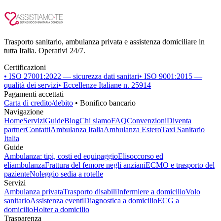
Trasporto sanitario, ambulanza privata e assistenza domiciliare in
tutta Italia. Operativi 24/7.
Certificazioni
• ISO 27001:2022 — sicurezza dati sanitari
• ISO 9001:2015 —
qualità dei servizi
• Eccellenze Italiane n. 25914
Pagamenti accettati
Carta di credito/debito
• Bonifico bancario
Navigazione
Home
Servizi
Guide
Blog
Chi siamo
FAQ
Convenzioni
Diventa
partner
Contatti
Ambulanza Italia
Ambulanza Estero
Taxi Sanitario
Italia
Guide
Ambulanza: tipi, costi ed equipaggio
Elisoccorso ed
eliambulanza
Frattura del femore negli anziani
ECMO e trasporto del
paziente
Noleggio sedia a rotelle
Servizi
Ambulanza privata
Trasporto disabili
Infermiere a domicilio
Volo
sanitario
Assistenza eventi
Diagnostica a domicilio
ECG a
domicilio
Holter a domicilio
Trasparenza