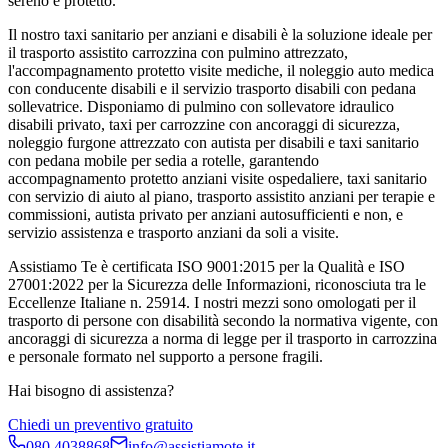
sereno e protetto.
Il nostro taxi sanitario per anziani e disabili è la soluzione ideale per
il trasporto assistito carrozzina con pulmino attrezzato,
l'accompagnamento protetto visite mediche, il noleggio auto medica
con conducente disabili e il servizio trasporto disabili con pedana
sollevatrice. Disponiamo di pulmino con sollevatore idraulico
disabili privato, taxi per carrozzine con ancoraggi di sicurezza,
noleggio furgone attrezzato con autista per disabili e taxi sanitario
con pedana mobile per sedia a rotelle, garantendo
accompagnamento protetto anziani visite ospedaliere, taxi sanitario
con servizio di aiuto al piano, trasporto assistito anziani per terapie e
commissioni, autista privato per anziani autosufficienti e non, e
servizio assistenza e trasporto anziani da soli a visite.
Assistiamo Te è certificata ISO 9001:2015 per la Qualità e ISO
27001:2022 per la Sicurezza delle Informazioni, riconosciuta tra le
Eccellenze Italiane n. 25914. I nostri mezzi sono omologati per il
trasporto di persone con disabilità secondo la normativa vigente, con
ancoraggi di sicurezza a norma di legge per il trasporto in carrozzina
e personale formato nel supporto a persone fragili.
Hai bisogno di assistenza?
Chiedi un preventivo gratuito
080 4038868
info@assistiamote.it