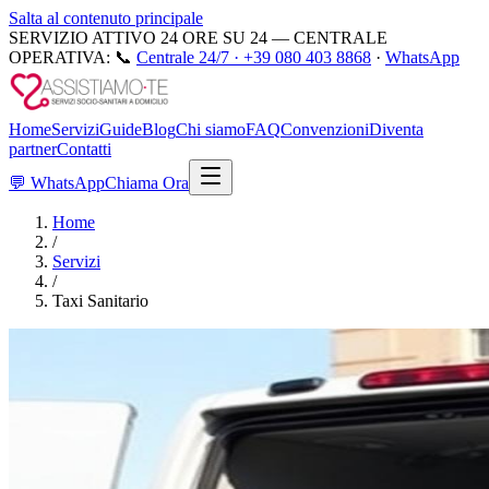
Salta al contenuto principale
SERVIZIO ATTIVO 24 ORE SU 24 — CENTRALE
OPERATIVA:
📞
Centrale 24/7 ·
+39 080 403 8868
·
WhatsApp
Home
Servizi
Guide
Blog
Chi siamo
FAQ
Convenzioni
Diventa
partner
Contatti
💬
WhatsApp
Chiama Ora
Home
/
Servizi
/
Taxi Sanitario