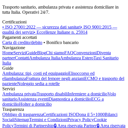
Trasporto sanitario, ambulanza privata e assistenza domiciliare in
tutta Italia. Operativi 24/7.
Certificazioni
• ISO 27001:2022 — sicurezza dati sanitari
• ISO 9001:2015 —
qualità dei servizi
• Eccellenze Italiane n. 25914
Pagamenti accettati
Carta di credito/debito
• Bonifico bancario
Navigazione
Home
Servizi
Guide
Blog
Chi siamo
FAQ
Convenzioni
Diventa
partner
Contatti
Ambulanza Italia
Ambulanza Estero
Taxi Sanitario
Italia
Guide
Ambulanza: tipi, costi ed equipaggio
Elisoccorso ed
eliambulanza
Frattura del femore negli anziani
ECMO e trasporto del
paziente
Noleggio sedia a rotelle
Servizi
Ambulanza privata
Trasporto disabili
Infermiere a domicilio
Volo
sanitario
Assistenza eventi
Diagnostica a domicilio
ECG a
domicilio
Holter a domicilio
Trasparenza
Obbligo di trasparenza
Certificazioni ISO
Dona il 5×1000
Bilanci
Sociali
Sitemap
Termini e Condizioni
Privacy Policy
Cookie
Policy
Termini di Partnership
🔒 Area riservata Partner
🔒 Area riservata