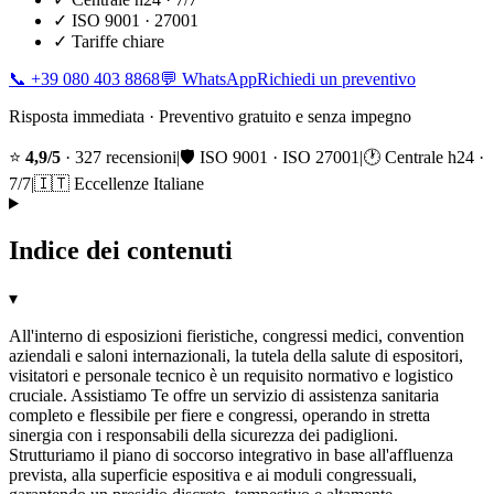
✓
ISO 9001 · 27001
✓
Tariffe chiare
📞
+39 080 403 8868
💬 WhatsApp
Richiedi un preventivo
Risposta immediata · Preventivo gratuito e senza impegno
⭐
4,9/5
· 327 recensioni
|
🛡️ ISO 9001 · ISO 27001
|
🕐 Centrale h24 ·
7/7
|
🇮🇹 Eccellenze Italiane
Indice dei contenuti
▾
All'interno di esposizioni fieristiche, congressi medici, convention
aziendali e saloni internazionali, la tutela della salute di espositori,
visitatori e personale tecnico è un requisito normativo e logistico
cruciale. Assistiamo Te offre un servizio di assistenza sanitaria
completo e flessibile per fiere e congressi, operando in stretta
sinergia con i responsabili della sicurezza dei padiglioni.
Strutturiamo il piano di soccorso integrativo in base all'affluenza
prevista, alla superficie espositiva e ai moduli congressuali,