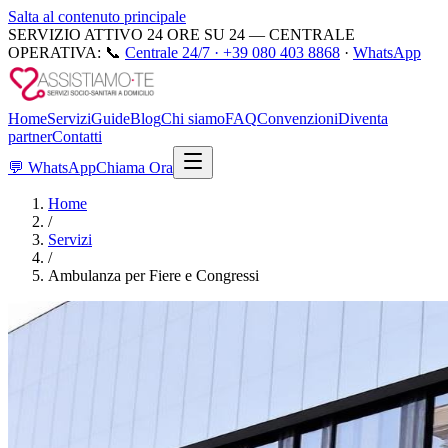
Salta al contenuto principale
SERVIZIO ATTIVO 24 ORE SU 24 — CENTRALE
OPERATIVA:
📞
Centrale 24/7 ·
+39 080 403 8868
·
WhatsApp
Home
Servizi
Guide
Blog
Chi siamo
FAQ
Convenzioni
Diventa
partner
Contatti
💬
WhatsApp
Chiama Ora
Home
/
Servizi
/
Ambulanza per Fiere e Congressi