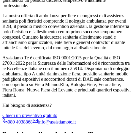
garantendo un presidio discreto, tempestivo e altamente
professionale.
La nostra offerta di ambulanza per fiere e congressi e di assistenza
sanitaria poli fieristici comprende il noleggio ambulanza per eventi
B2B, il presidio medico convention aziendali, la gestione infermeria
polo fieristico e l'allestimento centro primo soccorso temporaneo
congressi. Curiamo la sicurezza sanitaria allestimento stand e
affianchiamo organizzatori, ente fiera e general contractor durante
tutte le fasi dell'evento, dal montaggio al disallestimento.
Assistiamo Te è certificata ISO 9001:2015 per la Qualità e ISO
27001:2022 per la Sicurezza delle Informazioni ed è riconosciuta tra
le Eccellenze Italiane con il numero 25914. Disponiamo di noleggio
ambulanza tipo A unità rianimazione fiera, presidio sanitario mobile
padiglioni espositivi e soccorritori dotati di DAE sale conferenze,
con copertura su Fiera Milano-Rho, BolognaFiere, Veronafiere,
Fiera Roma, Nuova Fiera del Levante e principali quartieri espositivi
italiani.
Hai bisogno di assistenza?
Chiedi un preventivo gratuito
080 4038868
info@assistiamote.it