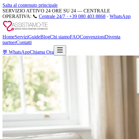
Salta al contenuto principale
SERVIZIO ATTIVO 24 ORE SU 24 — CENTRALE
OPERATIVA:
📞
Centrale 24/7 ·
+39 080 403 8868
·
WhatsApp
Home
Servizi
Guide
Blog
Chi siamo
FAQ
Convenzioni
Diventa
partner
Contatti
💬
WhatsApp
Chiama Ora