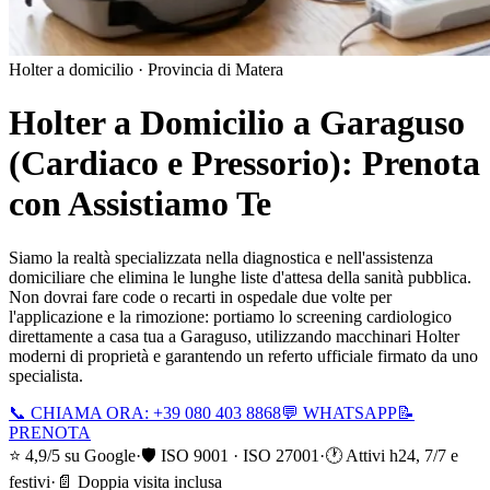
Holter a domicilio ·
Provincia di Matera
Holter a Domicilio a
Garaguso
(Cardiaco e Pressorio): Prenota
con Assistiamo Te
Siamo la realtà specializzata nella diagnostica e nell'assistenza
domiciliare che elimina le lunghe liste d'attesa della sanità pubblica.
Non dovrai fare code o recarti in ospedale due volte per
l'applicazione e la rimozione: portiamo lo screening cardiologico
direttamente a casa tua a
Garaguso
, utilizzando macchinari Holter
moderni di proprietà e garantendo un referto ufficiale firmato da uno
specialista.
📞 CHIAMA ORA: +39 080 403 8868
💬 WHATSAPP
📝
PRENOTA
⭐ 4,9/5 su Google
·
🛡️ ISO 9001 · ISO 27001
·
🕐 Attivi h24, 7/7 e
festivi
·
📄 Doppia visita inclusa