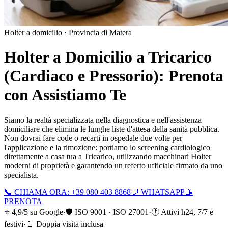
Holter a domicilio ·
Provincia di Matera
Holter a Domicilio a
Tricarico
(Cardiaco e Pressorio): Prenota
con Assistiamo Te
Siamo la realtà specializzata nella diagnostica e nell'assistenza
domiciliare che elimina le lunghe liste d'attesa della sanità pubblica.
Non dovrai fare code o recarti in ospedale due volte per
l'applicazione e la rimozione: portiamo lo screening cardiologico
direttamente a casa tua a
Tricarico
, utilizzando macchinari Holter
moderni di proprietà e garantendo un referto ufficiale firmato da uno
specialista.
📞 CHIAMA ORA: +39 080 403 8868
💬 WHATSAPP
📝
PRENOTA
⭐ 4,9/5 su Google
·
🛡️ ISO 9001 · ISO 27001
·
🕐 Attivi h24, 7/7 e
festivi
·
📄 Doppia visita inclusa