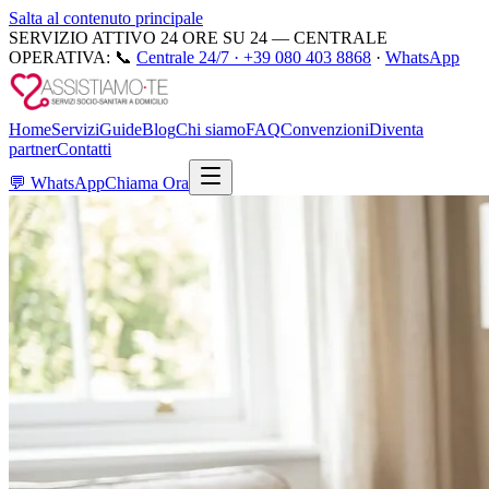
Salta al contenuto principale
SERVIZIO ATTIVO 24 ORE SU 24 — CENTRALE
OPERATIVA:
📞
Centrale 24/7 ·
+39 080 403 8868
·
WhatsApp
Home
Servizi
Guide
Blog
Chi siamo
FAQ
Convenzioni
Diventa
partner
Contatti
💬
WhatsApp
Chiama Ora