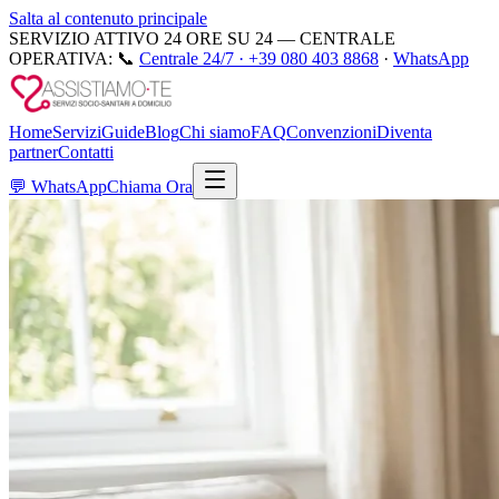
Salta al contenuto principale
SERVIZIO ATTIVO 24 ORE SU 24 — CENTRALE
OPERATIVA:
📞
Centrale 24/7 ·
+39 080 403 8868
·
WhatsApp
Home
Servizi
Guide
Blog
Chi siamo
FAQ
Convenzioni
Diventa
partner
Contatti
💬
WhatsApp
Chiama Ora