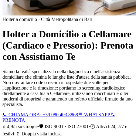
Holter a domicilio ·
Città Metropolitana di Bari
Holter a Domicilio a
Cellamare
(Cardiaco e Pressorio): Prenota
con Assistiamo Te
Siamo la realtà specializzata nella diagnostica e nell'assistenza
domiciliare che elimina le lunghe liste d'attesa della sanità pubblica.
Non dovrai fare code o recarti in ospedale due volte per
l'applicazione e la rimozione: portiamo lo screening cardiologico
direttamente a casa tua a
Cellamare
, utilizzando macchinari Holter
moderni di proprietà e garantendo un referto ufficiale firmato da uno
specialista.
📞 CHIAMA ORA: +39 080 403 8868
💬 WHATSAPP
📝
PRENOTA
⭐ 4,9/5 su Google
·
🛡️ ISO 9001 · ISO 27001
·
🕐 Attivi h24, 7/7 e
festivi
·
📄 Doppia visita inclusa