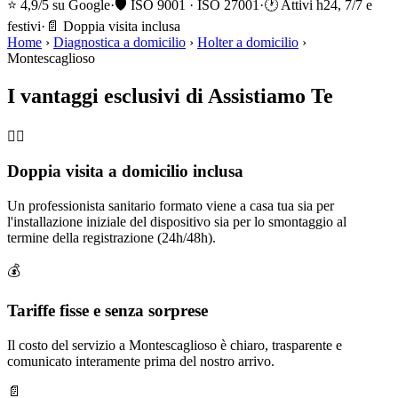
⭐ 4,9/5 su Google
·
🛡️ ISO 9001 · ISO 27001
·
🕐 Attivi h24, 7/7 e
festivi
·
📄 Doppia visita inclusa
Home
›
Diagnostica a domicilio
›
Holter a domicilio
›
Montescaglioso
I vantaggi esclusivi di Assistiamo Te
🧑‍⚕️
Doppia visita a domicilio inclusa
Un professionista sanitario formato viene a casa tua sia per
l'installazione iniziale del dispositivo sia per lo smontaggio al
termine della registrazione (24h/48h).
💰
Tariffe fisse e senza sorprese
Il costo del servizio a Montescaglioso è chiaro, trasparente e
comunicato interamente prima del nostro arrivo.
📄