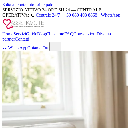
Salta al contenuto principale
SERVIZIO ATTIVO 24 ORE SU 24 — CENTRALE
OPERATIVA:
📞
Centrale 24/7 ·
+39 080 403 8868
·
WhatsApp
Home
Servizi
Guide
Blog
Chi siamo
FAQ
Convenzioni
Diventa
partner
Contatti
💬
WhatsApp
Chiama Ora