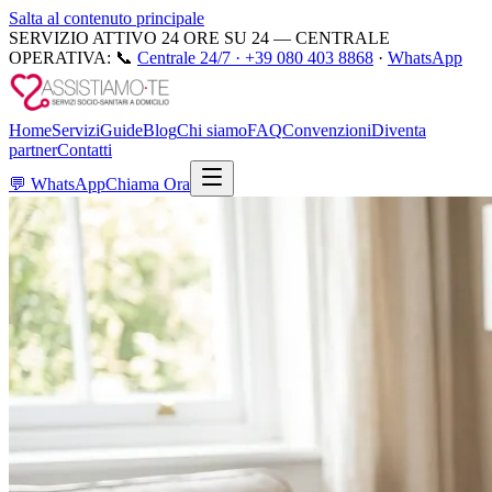
Salta al contenuto principale
SERVIZIO ATTIVO 24 ORE SU 24 — CENTRALE
OPERATIVA:
📞
Centrale 24/7 ·
+39 080 403 8868
·
WhatsApp
Home
Servizi
Guide
Blog
Chi siamo
FAQ
Convenzioni
Diventa
partner
Contatti
💬
WhatsApp
Chiama Ora