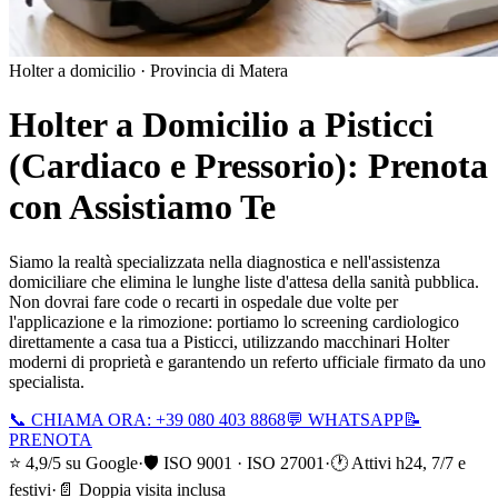
Holter a domicilio ·
Provincia di Matera
Holter a Domicilio a
Pisticci
(Cardiaco e Pressorio): Prenota
con Assistiamo Te
Siamo la realtà specializzata nella diagnostica e nell'assistenza
domiciliare che elimina le lunghe liste d'attesa della sanità pubblica.
Non dovrai fare code o recarti in ospedale due volte per
l'applicazione e la rimozione: portiamo lo screening cardiologico
direttamente a casa tua a
Pisticci
, utilizzando macchinari Holter
moderni di proprietà e garantendo un referto ufficiale firmato da uno
specialista.
📞 CHIAMA ORA: +39 080 403 8868
💬 WHATSAPP
📝
PRENOTA
⭐ 4,9/5 su Google
·
🛡️ ISO 9001 · ISO 27001
·
🕐 Attivi h24, 7/7 e
festivi
·
📄 Doppia visita inclusa