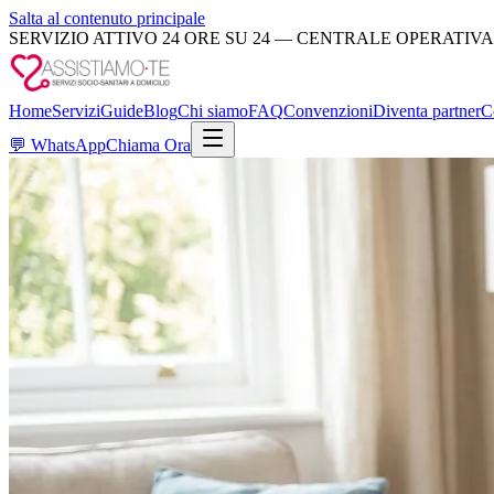
Salta al contenuto principale
SERVIZIO ATTIVO 24 ORE SU 24 — CENTRALE OPERATIVA
Home
Servizi
Guide
Blog
Chi siamo
FAQ
Convenzioni
Diventa partner
C
💬
WhatsApp
Chiama Ora