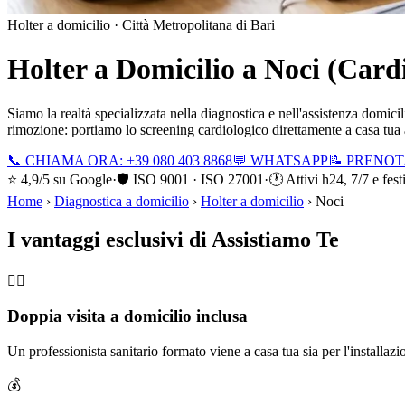
Holter a domicilio ·
Città Metropolitana di Bari
Holter a Domicilio a
Noci
(Cardi
Siamo la realtà specializzata nella diagnostica e nell'assistenza domicil
rimozione: portiamo lo screening cardiologico direttamente a casa tua
📞 CHIAMA ORA: +39 080 403 8868
💬 WHATSAPP
📝 PRENO
⭐ 4,9/5 su Google
·
🛡️ ISO 9001 · ISO 27001
·
🕐 Attivi h24, 7/7 e fest
Home
›
Diagnostica a domicilio
›
Holter a domicilio
›
Noci
I vantaggi esclusivi di Assistiamo Te
🧑‍⚕️
Doppia visita a domicilio inclusa
Un professionista sanitario formato viene a casa tua sia per l'installazi
💰