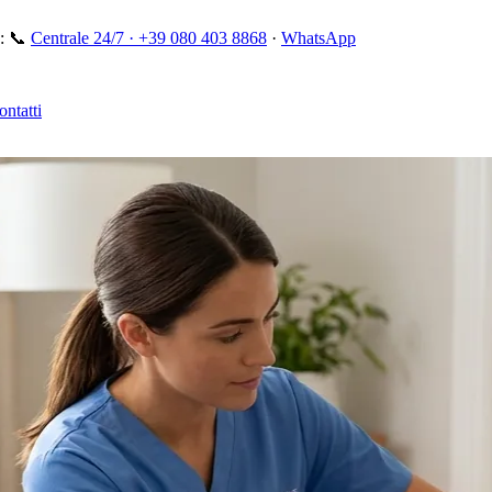
:
📞
Centrale 24/7 ·
+39 080 403 8868
·
WhatsApp
ontatti