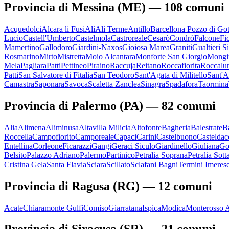
Provincia di
Messina
(
ME
) —
108
comuni
Acquedolci
Alcara li Fusi
Alì
Alì Terme
Antillo
Barcellona Pozzo di Got
Lucio
Castell'Umberto
Castelmola
Castroreale
Cesarò
Condrò
Falcone
Fi
Mamertino
Gallodoro
Giardini-Naxos
Gioiosa Marea
Graniti
Gualtieri 
Rosmarino
Mirto
Mistretta
Moio Alcantara
Monforte San Giorgio
Mongiu
Mela
Pagliara
Patti
Pettineo
Piraino
Raccuja
Reitano
Roccafiorita
Roccalu
Patti
San Salvatore di Fitalia
San Teodoro
Sant'Agata di Militello
Sant'A
Camastra
Saponara
Savoca
Scaletta Zanclea
Sinagra
Spadafora
Taormina
Provincia di
Palermo
(
PA
) —
82
comuni
Alia
Alimena
Aliminusa
Altavilla Milicia
Altofonte
Bagheria
Balestrate
B
Roccella
Campofiorito
Camporeale
Capaci
Carini
Castelbuono
Casteldac
Entellina
Corleone
Ficarazzi
Gangi
Geraci Siculo
Giardinello
Giuliana
Go
Belsito
Palazzo Adriano
Palermo
Partinico
Petralia Soprana
Petralia Sott
Cristina Gela
Santa Flavia
Sciara
Scillato
Sclafani Bagni
Termini Imeres
Provincia di
Ragusa
(
RG
) —
12
comuni
Acate
Chiaramonte Gulfi
Comiso
Giarratana
Ispica
Modica
Monterosso 