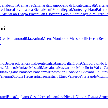
Caltabellotta
Camastra
Cammarata
Campobello di Licata
Canicattì
Castelt
e Linosa
Licata
Lucca Sicula
Menfi
Montallegro
Montevago
Naro
Palma d
 Sicilia
San Biagio Platani
San Giovanni Gemini
Sant'Angelo Muxaro
Sa
ni
Gela
Marianopoli
Mazzarino
Milena
Montedoro
Mussomeli
Niscemi
Resut
a
ano
Belpasso
Biancavilla
Bronte
Calatabiano
Caltagirone
Camporotondo E
ssa
Maletto
Maniace
Mascali
Mascalucia
Mazzarrone
Militello in Val di Ca
dusa
Ragalna
Ramacca
Randazzo
Riposto
San Cono
San Giovanni la Punt
Venerina
Scordia
Trecastagni
Tremestieri Etneo
Valverde
Viagrande
Vizzini
rami
Enna
Gagliano Castelferrato
Leonforte
Nicosia
Nissoria
Piazza Arme