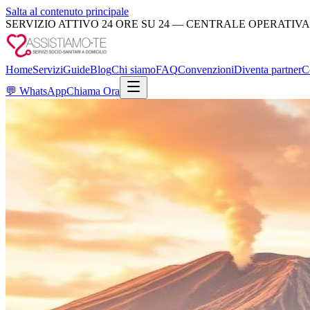
Salta al contenuto principale
SERVIZIO ATTIVO 24 ORE SU 24 — CENTRALE OPERATIVA
Home
Servizi
Guide
Blog
Chi siamo
FAQ
Convenzioni
Diventa partner
C
💬
WhatsApp
Chiama Ora