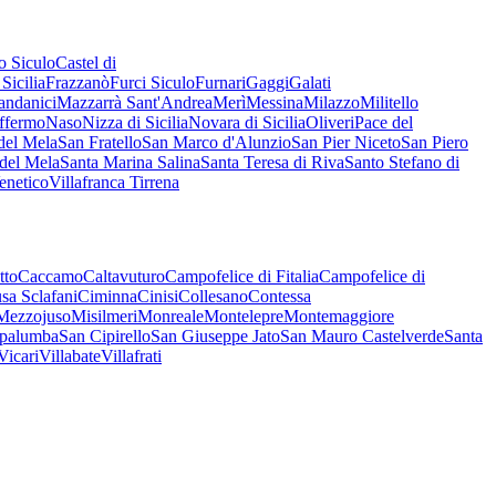
o Siculo
Castel di
Sicilia
Frazzanò
Furci Siculo
Furnari
Gaggi
Galati
ndanici
Mazzarrà Sant'Andrea
Merì
Messina
Milazzo
Militello
ffermo
Naso
Nizza di Sicilia
Novara di Sicilia
Oliveri
Pace del
del Mela
San Fratello
San Marco d'Alunzio
San Pier Niceto
San Piero
 del Mela
Santa Marina Salina
Santa Teresa di Riva
Santo Stefano di
enetico
Villafranca Tirrena
tto
Caccamo
Caltavuturo
Campofelice di Fitalia
Campofelice di
sa Sclafani
Ciminna
Cinisi
Collesano
Contessa
Mezzojuso
Misilmeri
Monreale
Montelepre
Montemaggiore
palumba
San Cipirello
San Giuseppe Jato
San Mauro Castelverde
Santa
Vicari
Villabate
Villafrati