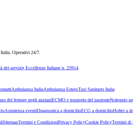
Italia. Operativi 24/7.
 dei servizi
• Eccellenze Italiane n. 25914
ontatti
Ambulanza Italia
Ambulanza Estero
Taxi Sanitario Italia
tura del femore negli anziani
ECMO e trasporto del paziente
Noleggio sed
rio
Assistenza eventi
Diagnostica a domicilio
ECG a domicilio
Holter a d
li
Sitemap
Termini e Condizioni
Privacy Policy
Cookie Policy
Termini di 