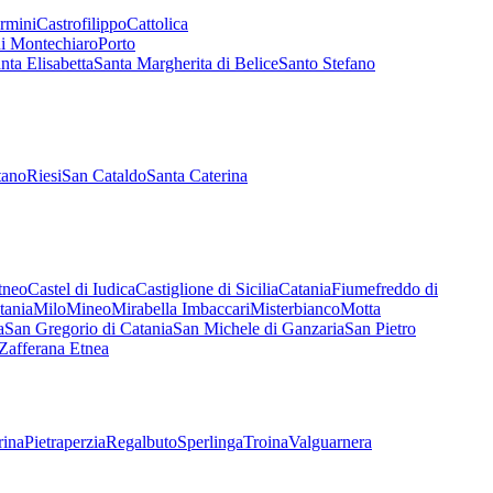
ermini
Castrofilippo
Cattolica
i Montechiaro
Porto
nta Elisabetta
Santa Margherita di Belice
Santo Stefano
tano
Riesi
San Cataldo
Santa Caterina
tneo
Castel di Iudica
Castiglione di Sicilia
Catania
Fiumefreddo di
tania
Milo
Mineo
Mirabella Imbaccari
Misterbianco
Motta
a
San Gregorio di Catania
San Michele di Ganzaria
San Pietro
Zafferana Etnea
rina
Pietraperzia
Regalbuto
Sperlinga
Troina
Valguarnera