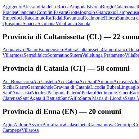
Agrigento
Alessandria della Rocca
Aragona
Bivona
Burgio
Calamonaci
Eraclea
Cianciana
Comitini
Favara
Grotte
Joppolo Giancaxio
Lampedusa 
Empedocle
Racalmuto
Raffadali
Ravanusa
Realmonte
Ribera
Sambuca di
Quisquina
Sciacca
Siculiana
Villafranca Sicula
Provincia di
Caltanissetta
(
CL
) —
22
comu
Acquaviva Platani
Bompensiere
Butera
Caltanissetta
Campofranco
Delia
Villarmosa
Serradifalco
Sommatino
Sutera
Vallelunga Pratameno
Villalb
Provincia di
Catania
(
CT
) —
58
comuni
Aci Bonaccorsi
Aci Castello
Aci Catena
Aci Sant'Antonio
Acireale
Adr
Sicilia
Giarre
Grammichele
Gravina di Catania
Licodia Eubea
Linguaglo
Sant'Anastasia
Nicolosi
Palagonia
Paternò
Pedara
Piedimonte Etneo
Rad
Clarenza
Sant'Agata li Battiati
Sant'Alfio
Santa Maria di Licodia
Santa 
Provincia di
Enna
(
EN
) —
20
comuni
Agira
Aidone
Assoro
Barrafranca
Calascibetta
Catenanuova
Centuripe
Ce
Caropepe
Villarosa