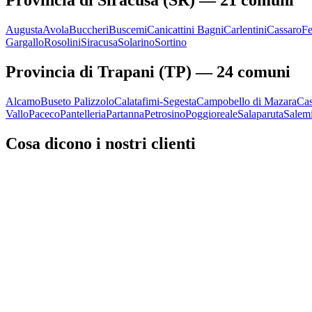
Provincia di
Siracusa
(
SR
) —
21
comuni
Augusta
Avola
Buccheri
Buscemi
Canicattini Bagni
Carlentini
Cassaro
Fe
Gargallo
Rosolini
Siracusa
Solarino
Sortino
Provincia di
Trapani
(
TP
) —
24
comuni
Alcamo
Buseto Palizzolo
Calatafimi-Segesta
Campobello di Mazara
Cas
Vallo
Paceco
Pantelleria
Partanna
Petrosino
Poggioreale
Salaparuta
Salem
Cosa dicono i nostri clienti