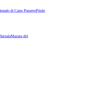
topalo di Capo Passero
Priolo
Marsala
Mazara del