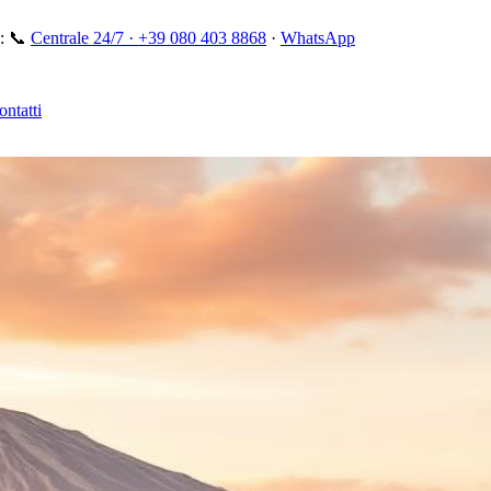
:
📞
Centrale 24/7 ·
+39 080 403 8868
·
WhatsApp
ontatti