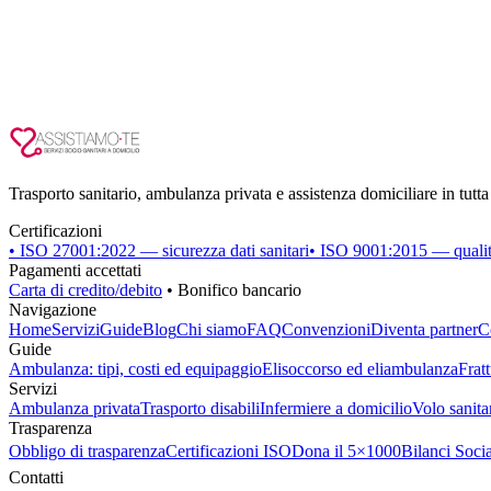
Trasporto sanitario, ambulanza privata e assistenza domiciliare in tutta 
Certificazioni
• ISO 27001:2022 — sicurezza dati sanitari
• ISO 9001:2015 — qualità
Pagamenti accettati
Carta di credito/debito
• Bonifico bancario
Navigazione
Home
Servizi
Guide
Blog
Chi siamo
FAQ
Convenzioni
Diventa partner
C
Guide
Ambulanza: tipi, costi ed equipaggio
Elisoccorso ed eliambulanza
Frat
Servizi
Ambulanza privata
Trasporto disabili
Infermiere a domicilio
Volo sanita
Trasparenza
Obbligo di trasparenza
Certificazioni ISO
Dona il 5×1000
Bilanci Socia
Contatti