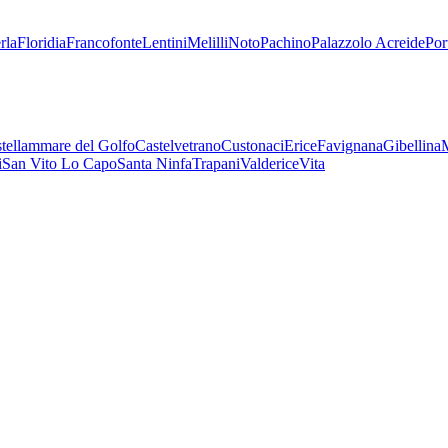
rla
Floridia
Francofonte
Lentini
Melilli
Noto
Pachino
Palazzolo Acreide
Por
tellammare del Golfo
Castelvetrano
Custonaci
Erice
Favignana
Gibellina
i
San Vito Lo Capo
Santa Ninfa
Trapani
Valderice
Vita