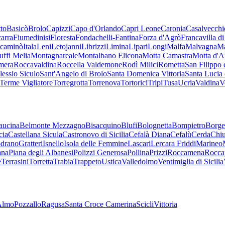
to
Basicò
Brolo
Capizzi
Capo d'Orlando
Capri Leone
Caronia
Casalvecchi
carra
Fiumedinisi
Floresta
Fondachelli-Fantina
Forza d'Agrò
Francavilla di 
Sicaminò
Itala
Leni
Letojanni
Librizzi
Limina
Lipari
Longi
Malfa
Malvagna
Ma
ffi Melia
Montagnareale
Montalbano Elicona
Motta Camastra
Motta d'A
mera
Roccavaldina
Roccella Valdemone
Rodì Milici
Rometta
San Filippo 
lessio Siculo
Sant'Angelo di Brolo
Santa Domenica Vittoria
Santa Lucia
Terme Vigliatore
Torregrotta
Torrenova
Tortorici
Tripi
Tusa
Ucria
Valdina
V
aucina
Belmonte Mezzagno
Bisacquino
Blufi
Bolognetta
Bompietro
Borge
cia
Castellana Sicula
Castronovo di Sicilia
Cefalà Diana
Cefalù
Cerda
Chiu
drano
Gratteri
Isnello
Isola delle Femmine
Lascari
Lercara Friddi
Marineo
ana
Piana degli Albanesi
Polizzi Generosa
Pollina
Prizzi
Roccamena
Rocca
e
Terrasini
Torretta
Trabia
Trappeto
Ustica
Valledolmo
Ventimiglia di Sicilia
Almo
Pozzallo
Ragusa
Santa Croce Camerina
Scicli
Vittoria