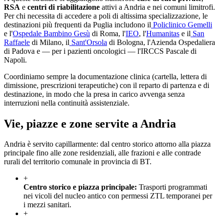
RSA
e
centri di riabilitazione
attivi a
Andria
e nei comuni limitrofi.
Per chi necessita di accedere a poli di altissima specializzazione, le
destinazioni più frequenti da
Puglia
includono il
Policlinico Gemelli
e l'
Ospedale Bambino Gesù
di Roma, l'
IEO
, l'
Humanitas
e il
San
Raffaele
di Milano, il
Sant'Orsola
di Bologna, l'Azienda Ospedaliera
di Padova e — per i pazienti oncologici — l'IRCCS Pascale di
Napoli.
Coordiniamo sempre la documentazione clinica (cartella, lettera di
dimissione, prescrizioni terapeutiche) con il reparto di partenza e di
destinazione, in modo che la presa in carico avvenga senza
interruzioni nella continuità assistenziale.
Vie, piazze e zone servite a
Andria
Andria è servito capillarmente: dal centro storico attorno alla piazza
principale fino alle zone residenziali, alle frazioni e alle contrade
rurali del territorio comunale in provincia di BT.
+
Centro storico e piazza principale
:
Trasporti programmati
nei vicoli del nucleo antico con permessi ZTL temporanei per
i mezzi sanitari.
+