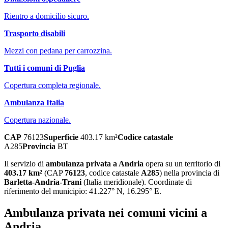
Rientro a domicilio sicuro.
Trasporto disabili
Mezzi con pedana per carrozzina.
Tutti i comuni di
Puglia
Copertura completa regionale.
Ambulanza Italia
Copertura nazionale.
CAP
76123
Superficie
403.17
km²
Codice catastale
A285
Provincia
BT
Il servizio di
ambulanza privata
a
Andria
opera su un territorio di
403.17
km²
(CAP
76123
, codice catastale
A285
) nella provincia di
Barletta-Andria-Trani
(
Italia meridionale
)
. Coordinate di
riferimento del municipio:
41.227
° N,
16.295
° E.
Ambulanza privata
nei comuni vicini a
Andria