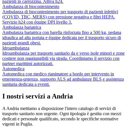
pazienti in carrozzina. Attiva h24.
Ambulanza di biocontenimento
Ambulanza di biocontenimento per trasporto di pazienti infettivi
(COVID, TBC, MERS) con pressione negativa e filtri HEPA.
Servizio h24 con équipe DPI livello 3.
Ambulanza bariatrica
Ambulanza bariatrica con barella rinforzata fino a 500 kg, pedana
idraulica ad alta portata e équipe dedicata per il trasporto sicuro di
pazienti grandi obesi.
Idroambulanza
Idroambulanza per trasporto sanitario da e verso isole minori e zone
costiere non raggiungibili via strada. Coordiniamo il servizio con
partner marittimi autorizzati.
Automedica
Automedica con medico rianimatore a bordo per intervento in
emergenza-urgenza, supporto ALS ad ambulanze BLS e assistenza
sanitaria dedicata a eventi.
I nostri servizi a
Andria
A
Andria
mettiamo a disposizione l'intero catalogo di servizi di
trasporto sanitario non urgente. Ogni tipologia è gestita con mezzi
dedicati e personale qualificato, secondo le specifiche normative
vigenti in
Puglia
.