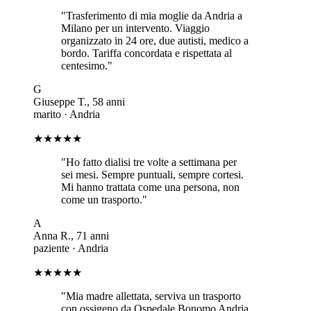
"
Trasferimento di mia moglie da Andria a
Milano per un intervento. Viaggio
organizzato in 24 ore, due autisti, medico a
bordo. Tariffa concordata e rispettata al
centesimo.
"
G
Giuseppe T.
,
58
anni
marito
·
Andria
★★★★★
"
Ho fatto dialisi tre volte a settimana per
sei mesi. Sempre puntuali, sempre cortesi.
Mi hanno trattata come una persona, non
come un trasporto.
"
A
Anna R.
,
71
anni
paziente
·
Andria
★★★★★
"
Mia madre allettata, serviva un trasporto
con ossigeno da Ospedale Bonomo Andria