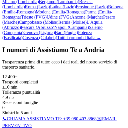
Milano (Lombardia)
Bergamo (Lombardia)
Brescia
(Lombardia)
Roma (Lazio)
Latina (Lazio)
Frosinone (Lazio)
Bologna
(Emilia-Romagna)
Modena (Emilia-Romagna)
Parma (Emilia-
Romagna)
Trieste (FVG)
Udine (FVG)
Ancona (Marche)
Pesaro
(Marche)
Campobasso (Molise)
Isernia (Molise)
L'Aquila
(Abruzzo)
Pescara (Abruzzo)
Napoli (Campania)
Salerno
(Campania)
Genova (Liguria)
Bari (Puglia)
Potenza
(Basilicata)
Cosenza (Calabria)
Tutti i comuni d'Italia →
I numeri di Assistiamo Te a
Andria
Trasparenza prima di tutto: ecco i dati reali del nostro servizio di
trasporto sanitario.
12.400+
Trasporti completati
±10 min
Tolleranza puntualità
4,9 / 5
Recensioni famiglie
0
Sinistri in 5 anni
📞
CHIAMA ASSISTIAMO TE:
+39 080 403 8868
✉️
EMAIL
PREVENTIVO