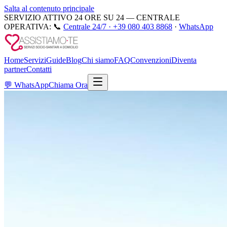
Salta al contenuto principale
SERVIZIO ATTIVO 24 ORE SU 24 — CENTRALE
OPERATIVA:
📞
Centrale 24/7 ·
+39 080 403 8868
·
WhatsApp
Home
Servizi
Guide
Blog
Chi siamo
FAQ
Convenzioni
Diventa
partner
Contatti
💬
WhatsApp
Chiama Ora