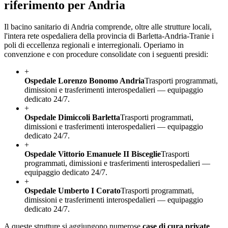
riferimento per
Andria
Il bacino sanitario di
Andria
comprende, oltre alle strutture locali,
l'intera rete ospedaliera della provincia di
Barletta-Andria-Trani
e i
poli di eccellenza regionali e interregionali. Operiamo in
convenzione e con procedure consolidate con i seguenti presidi:
+
Ospedale Lorenzo Bonomo Andria
Trasporti programmati,
dimissioni e trasferimenti interospedalieri — equipaggio
dedicato 24/7.
+
Ospedale Dimiccoli Barletta
Trasporti programmati,
dimissioni e trasferimenti interospedalieri — equipaggio
dedicato 24/7.
+
Ospedale Vittorio Emanuele II Bisceglie
Trasporti
programmati, dimissioni e trasferimenti interospedalieri —
equipaggio dedicato 24/7.
+
Ospedale Umberto I Corato
Trasporti programmati,
dimissioni e trasferimenti interospedalieri — equipaggio
dedicato 24/7.
A queste strutture si aggiungono numerose
case di cura private
,