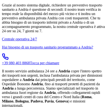
Grazie al nostro sistema digitale, richiedere un preventivo trasporto
sanitario a Andria è questione di secondi: il nostro team verifica in
tempo reale la disponibilità del mezzo più vicino e ti inoltra un
preventivo ambulanza privata Andria con costi trasparenti. Che tu
abbia bisogno di un trasporto infermi privato a Andria o di un
accompagnamento programmato, la nostra centrale operativa è attiva
24 ore su 24, 7 giorni su 7.
Centrale operativa 24/7
Hai bisogno di un trasporto sanitario programmato a
Andria
?
+39 080 403 8868
Tocca per chiamare
Il nostro servizio ambulanza 24 ore a
Andria
copre l'intero spettro
dei trasporti non urgenti, inclusa l'ambulanza privata per dimissioni
ospedaliere a
Andria
dai principali presidi del territorio, come
Ospedale Bonomo
Andria
, fino ai trasporti protetti di pazienti da
Andria
a lunga percorrenza. Siamo specializzati nel trasporto in
ambulanza fuori regione da
Andria
, offrendo collegamenti rapidi
verso i grandi centri di cura del Centro e Nord Italia (
Roma
,
Milano
,
Bologna
,
Padova
,
Pavia
,
Genova
) e missioni
internazionali.