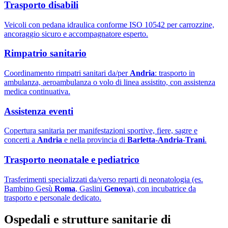
Trasporto disabili
Veicoli con pedana idraulica conforme ISO 10542 per carrozzine,
ancoraggio sicuro e accompagnatore esperto.
Rimpatrio sanitario
Coordinamento rimpatri sanitari da/per
Andria
: trasporto in
ambulanza, aeroambulanza o volo di linea assistito, con assistenza
medica continuativa.
Assistenza eventi
Copertura sanitaria per manifestazioni sportive, fiere, sagre e
concerti a
Andria
e nella provincia di
Barletta
-
Andria
-
Trani
.
Trasporto neonatale e pediatrico
Trasferimenti specializzati da/verso reparti di neonatologia (es.
Bambino Gesù
Roma
, Gaslini
Genova
), con incubatrice da
trasporto e personale dedicato.
Ospedali e strutture sanitarie di