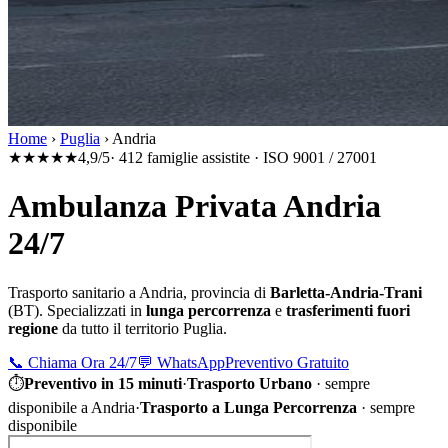
Home
›
Puglia
›
Andria
★★★★★
4,9/5
· 412 famiglie assistite · ISO 9001 / 27001
Ambulanza Privata Andria
24/7
Trasporto sanitario a
Andria
, provincia di
Barletta-Andria-Trani
(
BT
). Specializzati in
lunga percorrenza
e
trasferimenti fuori
regione
da tutto il territorio
Puglia
.
📞
Chiama Ora 24/7
💬
WhatsApp
Preventivo Gratuito
⏱
Preventivo in 15 minuti
·
Trasporto Urbano
·
sempre
disponibile a Andria
·
Trasporto a Lunga Percorrenza
· sempre
disponibile