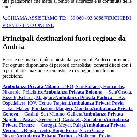
una piattaforma che mette al centro la sicurezza e la continuità delle
cure.
📞
CHIAMA ASSISTIAMO TE: +39 080 403 8868
✉️
RICHIEDI
PREVENTIVO ONLINE
Principali destinazioni fuori regione da
Andria
Ecco le destinazioni più richieste dai pazienti di
Andria
e provincia.
Per ognuna disponiamo di percorsi consolidati, contatti diretti con i
reparti di destinazione e tempistiche di viaggio stimate con
precisione.
Ambulanza Privata
Milano
→
IEO, San Raffaele, Humanitas,
Niguarda, Policlinico
Ambulanza Privata
Bologna
→
Sant'Orsola,
Rizzoli, Bellaria, Maggiore
Ambulanza Privata
Padova
→
Az.
Ospedaliera, IOV, Centro Trapianti
Ambulanza Privata
Pavia
→
San Matteo, Fondazione Maugeri, Mondino
Ambulanza Privata
Genova
→
Gaslini, San Martino, Galliera
Ambulanza Privata
Napoli
→
Pascale, Federico II, Cardarelli, Santobono
Ambulanza
Privata
Firenze
→
Careggi, Meyer, Palagi
Ambulanza Privata
Verona
→
Borgo Trento, Borgo Roma, Sacro Cuore
Negrar
Ambulanza Privata
Torino
→
Molinette, Regina