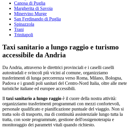
Canosa di Puglia
Margherita di Savoia
Minervino Murge
San Ferdinando di Puglia
Spinazzola
Trani
Trinitapoli
Taxi sanitario a lungo raggio e turismo
accessibile da
Andria
Da Andria, attraverso le direttrici provinciali e i caselli caselli
autostradali e svincoli più vicini al comune, organizziamo
trasferimenti di lunga percorrenza verso Roma, Milano, Bologna,
Padova e i grandi poli sanitari del Centro-Nord Italia, oltre alle mete
turistiche italiane ed europee accessibili.
Il
taxi sanitario a lungo raggio
è il cuore della nostra attività:
organizziamo trasferimenti programmati con mezzi confortevoli,
personale qualificato e pianificazione puntuale del viaggio. Non si
tratta solo di trasporto, ma di continuità assistenziale lungo tutta la
tratta, con soste programmate, gestione dell'ossigenoterapia e
monitoraggio dei parametri vitali quando richiesto.