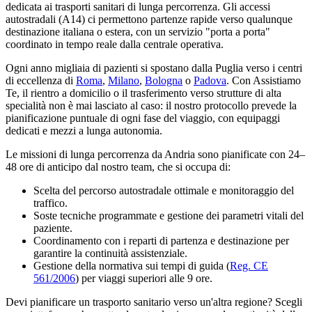
dedicata ai trasporti sanitari di lunga percorrenza. Gli accessi
autostradali (A14) ci permettono partenze rapide verso qualunque
destinazione italiana o estera, con un servizio "porta a porta"
coordinato in tempo reale dalla centrale operativa.
Ogni anno migliaia di pazienti si spostano dalla
Puglia
verso i centri
di eccellenza di
Roma
,
Milano
,
Bologna
o
Padova
. Con Assistiamo
Te, il rientro a domicilio o il trasferimento verso strutture di alta
specialità non è mai lasciato al caso: il nostro protocollo prevede la
pianificazione puntuale di ogni fase del viaggio, con equipaggi
dedicati e mezzi a lunga autonomia.
Le missioni di lunga percorrenza da Andria sono pianificate con 24–
48 ore di anticipo dal nostro team, che si occupa di:
Scelta del percorso autostradale ottimale e monitoraggio del
traffico.
Soste tecniche programmate e gestione dei parametri vitali del
paziente.
Coordinamento con i reparti di partenza e destinazione per
garantire la continuità assistenziale.
Gestione della normativa sui tempi di guida (
Reg. CE
561/2006
) per viaggi superiori alle 9 ore.
Devi pianificare un trasporto sanitario verso un'altra regione? Scegli