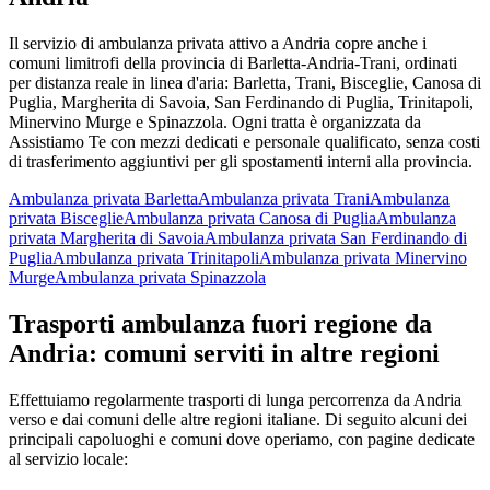
Il servizio
di ambulanza privata
attivo a
Andria
copre anche i
comuni limitrofi della provincia di
Barletta-Andria-Trani
, ordinati
per distanza reale in linea d'aria:
Barletta, Trani, Bisceglie, Canosa di
Puglia, Margherita di Savoia, San Ferdinando di Puglia, Trinitapoli,
Minervino Murge e Spinazzola
. Ogni tratta è organizzata da
Assistiamo Te con mezzi dedicati e personale qualificato, senza costi
di trasferimento aggiuntivi per gli spostamenti interni alla provincia.
Ambulanza privata
Barletta
Ambulanza privata
Trani
Ambulanza
privata
Bisceglie
Ambulanza privata
Canosa di Puglia
Ambulanza
privata
Margherita di Savoia
Ambulanza privata
San Ferdinando di
Puglia
Ambulanza privata
Trinitapoli
Ambulanza privata
Minervino
Murge
Ambulanza privata
Spinazzola
Trasporti ambulanza fuori regione da
Andria
: comuni serviti in altre regioni
Effettuiamo regolarmente trasporti di lunga percorrenza da
Andria
verso e dai comuni delle altre regioni italiane. Di seguito alcuni dei
principali capoluoghi e comuni dove operiamo, con pagine dedicate
al servizio locale: