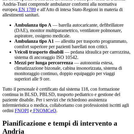
Andria-Trani
comprende ambulanze conformi alla normativa
europea
EN 1789
e all'Atto di intesa Stato-Regioni in materia di
allestimenti sanitari.
Ambulanza tipo A
— barella autocaricante, defibrillatore
(DAE), monitor multiparametrico, ventilatore polmonare,
aspiratore, ossigeno medicale.
Ambulanza tipo A1
— allestita per trasporto programmato,
comfort superiore per pazienti barellati non critici.
Veicoli trasporto disabili
— pedana idraulica per carrozzina,
sistema di ancoraggio ISO 10542.
Mezzi per lunga percorrenza
— autonomia estesa,
climatizzazione bizonale, cabina insonorizzata, sistema di
monitoraggio continuo, doppio equipaggio per viaggi
superiori alle 9 ore.
Tutto il personale è certificato dal sistema 118, con formazione
continua in BLSD, PBLSD, trasporto pediatrico e gestione del
paziente disabile. Per i servizi che richiedono assistenza
infermieristica o medica, collaboriamo con professionisti iscritti agli
ordini
FNOPI
e
FNOMCeO
.
Pianificazione e tempi di intervento a
Andria