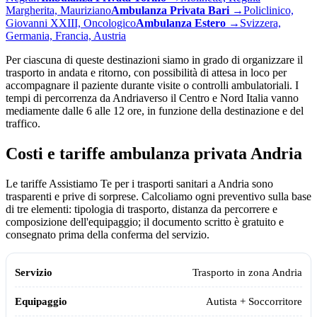
Margherita, Mauriziano
Ambulanza Privata
Bari
→
Policlinico,
Giovanni XXIII, Oncologico
Ambulanza
Estero
→
Svizzera,
Germania, Francia, Austria
Per ciascuna di queste destinazioni siamo in grado di organizzare il
trasporto in andata e ritorno, con possibilità di attesa in loco per
accompagnare il paziente durante visite o controlli ambulatoriali. I
tempi di percorrenza da
Andria
verso il Centro e Nord Italia vanno
mediamente dalle 6 alle 12 ore, in funzione della destinazione e del
traffico.
Costi e tariffe ambulanza privata
Andria
Le tariffe Assistiamo Te per i trasporti sanitari a Andria sono
trasparenti e prive di sorprese. Calcoliamo ogni preventivo sulla base
di tre elementi: tipologia di trasporto, distanza da percorrere e
composizione dell'equipaggio; il documento scritto è gratuito e
consegnato prima della conferma del servizio.
Servizio
Equipaggio
Tariffa
Trasporto in zona
Andria
Autista + Soccorritore