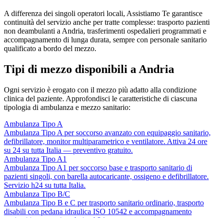
A differenza dei singoli operatori locali, Assistiamo Te garantisce
continuità del servizio anche per tratte complesse: trasporto pazienti
non deambulanti a Andria, trasferimenti ospedalieri programmati e
accompagnamento di lunga durata, sempre con personale sanitario
qualificato a bordo del mezzo.
Tipi di mezzo disponibili a Andria
Ogni servizio è erogato con il mezzo più adatto alla condizione
clinica del paziente. Approfondisci le caratteristiche di ciascuna
tipologia di ambulanza e mezzo sanitario:
Ambulanza Tipo A
Ambulanza Tipo A per soccorso avanzato con equipaggio sanitario,
defibrillatore, monitor multiparametrico e ventilatore. Attiva 24 ore
su 24 su tutta Italia — preventivo gratuito.
Ambulanza Tipo A1
Ambulanza Tipo A1 per soccorso base e trasporto sanitario di
pazienti singoli, con barella autocaricante, ossigeno e defibrillatore.
Servizio h24 su tutta Italia.
Ambulanza Tipo B/C
Ambulanza Tipo B e C per trasporto sanitario ordinario, trasporto
disabili con pedana idraulica ISO 10542 e accompagnamento