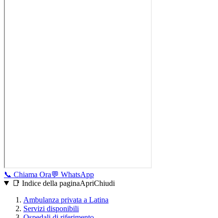
📞
Chiama Ora
💬
WhatsApp
📑 Indice della pagina
Apri
Chiudi
Ambulanza privata a
Latina
Servizi disponibili
Ospedali di riferimento