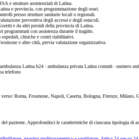
RSA e strutture assistenziali di Latina.
i Latina e provincia, con programmazione degli orari.
olli presso strutture sanitarie locali o regionali.
alutazione preventiva degli accessi e degli ostacoli.
etti e da altri presidi della provincia di Latina.
eri programmati con assistenza durante il tragitto.
spedali, cliniche e centri riabilitativi.
osinone e altre città, previa valutazione organizzativa.
mbulanza Latina h24 · ambulanza privata Latina contatti · numero amb
na telefono
na verso: Roma, Frosinone, Napoli, Caserta, Bologna, Firenze, Milano, 
 del paziente. Approfondisci le caratteristiche di ciascuna tipologia di
rillatore, monitor multiparametrico e ventilatore. Attiva 24 ore su 24 s