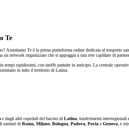
mo Te
 Assistiamo Te è la prima piattaforma online dedicata al trasporto sanit
n network organizzato che si appoggia a una rete capillare di partner qua
 tempi rapidissimi, con tariffe pattuite in anticipo. La centrale operativ
mmato in tutto il territorio di Latina.
a
e dagli altri ospedali del bacino di
Latina
, trasferimenti interregionali
i sanitari di
Roma
,
Milano
,
Bologna
,
Padova
,
Pavia
e
Genova
, e mi