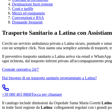
Destinazioni fuori regione
Costi e tariffe
Mezzi ed equipaggio
Convenzioni e RSA
Domande frequenti
Trasporto Sanitario a Latina con Assistia
Cerchi un servizio ambulanza privata a Latina sicuro, puntuale e umano?
con un semplice click. Non siamo una semplice azienda di trasporti, ma u
Il preventivo trasporto sanitario a Latina arriva via email o WhatsApp in
ogni richiesta, dal trasporto infermi privato all'accompagnamento progra
Centrale operativa 24/7
Hai bisogno di un trasporto sanitario programmato a
Latina
?
+39 080 403 8868
Tocca per chiamare
Il catalogo include dimissioni da Ospedale Santa Maria Goretti
Latin
in tratte fuori regione da
Latina
: collegamenti regolari con i grandi pol