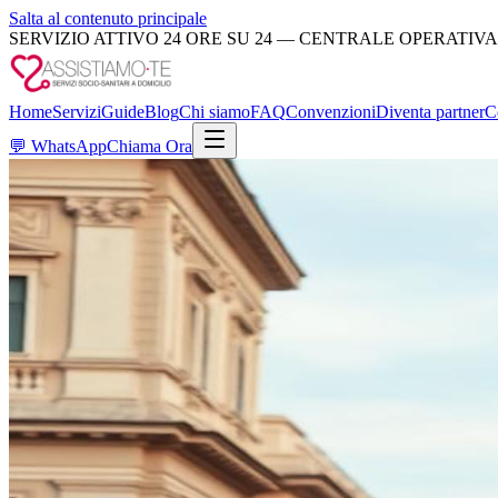
Salta al contenuto principale
SERVIZIO ATTIVO 24 ORE SU 24 — CENTRALE OPERATIVA
Home
Servizi
Guide
Blog
Chi siamo
FAQ
Convenzioni
Diventa partner
C
💬
WhatsApp
Chiama Ora