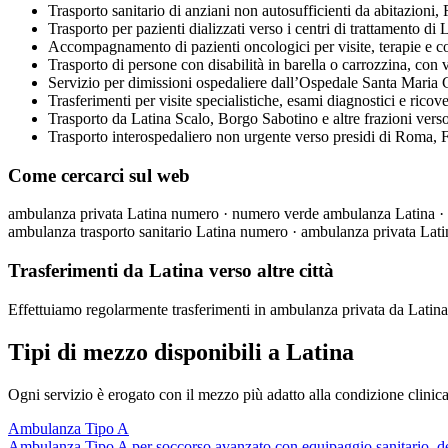
Trasporto sanitario di anziani non autosufficienti da abitazioni, 
Trasporto per pazienti dializzati verso i centri di trattamento d
Accompagnamento di pazienti oncologici per visite, terapie e contr
Trasporto di persone con disabilità in barella o carrozzina, con v
Servizio per dimissioni ospedaliere dall’Ospedale Santa Maria Gor
Trasferimenti per visite specialistiche, esami diagnostici e ricov
Trasporto da Latina Scalo, Borgo Sabotino e altre frazioni verso o
Trasporto interospedaliero non urgente verso presidi di Roma, Fr
Come cercarci sul web
ambulanza privata Latina numero · numero verde ambulanza Latina · a
ambulanza trasporto sanitario Latina numero · ambulanza privata Lati
Trasferimenti da Latina verso altre città
Effettuiamo regolarmente trasferimenti in ambulanza privata da Lati
Tipi di mezzo disponibili a Latina
Ogni servizio è erogato con il mezzo più adatto alla condizione clinica
Ambulanza Tipo A
Ambulanza Tipo A per soccorso avanzato con equipaggio sanitario, defib