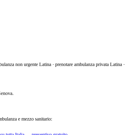
ulanza non urgente Latina · prenotare ambulanza privata Latina ·
Genova.
 ambulanza e mezzo sanitario:
u tutta Italia — preventivo gratuito.