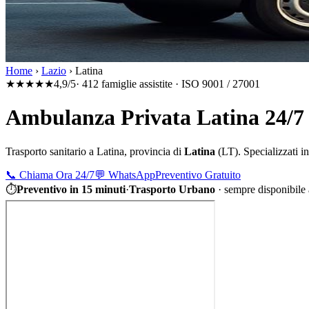
Home
›
Lazio
›
Latina
★★★★★
4,9/5
· 412 famiglie assistite · ISO 9001 / 27001
Ambulanza Privata Latina 24/7
Trasporto sanitario a
Latina
, provincia di
Latina
(
LT
). Specializzati i
📞
Chiama Ora 24/7
💬
WhatsApp
Preventivo Gratuito
⏱
Preventivo in 15 minuti
·
Trasporto Urbano
·
sempre disponibile 