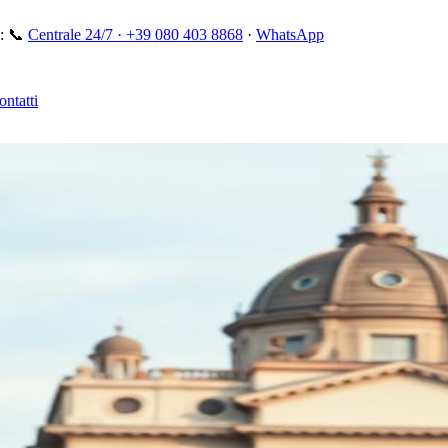
:
📞
Centrale 24/7 ·
+39 080 403 8868
·
WhatsApp
ontatti