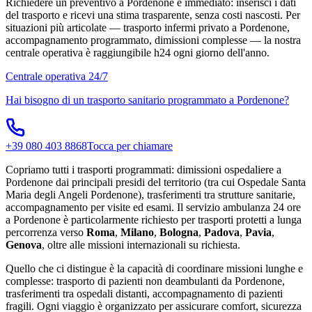
Richiedere un preventivo a Pordenone è immediato: inserisci i dati
del trasporto e ricevi una stima trasparente, senza costi nascosti. Per
situazioni più articolate — trasporto infermi privato a Pordenone,
accompagnamento programmato, dimissioni complesse — la nostra
centrale operativa è raggiungibile h24 ogni giorno dell'anno.
Centrale operativa 24/7
Hai bisogno di un trasporto sanitario programmato a
Pordenone
?
+39 080 403 8868
Tocca per chiamare
Copriamo tutti i trasporti programmati: dimissioni ospedaliere a
Pordenone dai principali presidi del territorio (tra cui Ospedale Santa
Maria degli Angeli Pordenone), trasferimenti tra strutture sanitarie,
accompagnamento per visite ed esami. Il servizio ambulanza 24 ore
a Pordenone è particolarmente richiesto per trasporti protetti a lunga
percorrenza verso
Roma
,
Milano
,
Bologna
,
Padova
,
Pavia
,
Genova
, oltre alle missioni internazionali su richiesta.
Quello che ci distingue è la capacità di coordinare missioni lunghe e
complesse: trasporto di pazienti non deambulanti da Pordenone,
trasferimenti tra ospedali distanti, accompagnamento di pazienti
fragili. Ogni viaggio è organizzato per assicurare comfort, sicurezza