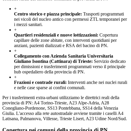
+
Centro storico e piazza principale
:
Trasporti programmati
nei vicoli del nucleo antico con permessi ZTL temporanei per
i mezzi sanitari.
+
Quartieri residenziali e nuove lottizzazioni
:
Copertura
capillare delle zone abitate, con interventi quotidiani per
anziani, pazienti dializzati e RSA del bacino di PN.
+
Collegamento con Azienda Sanitaria Universitaria
Giuliano Isontina (Cattinara) di Trieste
:
Servizio dedicato
per dimissioni e trasferimenti programmati verso il principale
hub ospedaliero della provincia di PN.
+
Frazioni e contrade rurali
:
Interventi anche nei nuclei rurali
e nelle case sparse ai confini comunali.
Per i trasferimenti extra-urbani utilizziamo le direttrici reali della
provincia di PN: A4 Torino-Trieste, A23 Alpe-Adria, A28
Conegliano-Pordenone, SS13 Pontebbana, SS14 della Venezia
Giulia. L'accesso alla rete autostradale avviene tramite i caselli A4
Latisana, Palmanova, Villesse, Trieste Lisert, A23 Udine Nord/Sud.
Copertura nei comuni della provincia di
PN