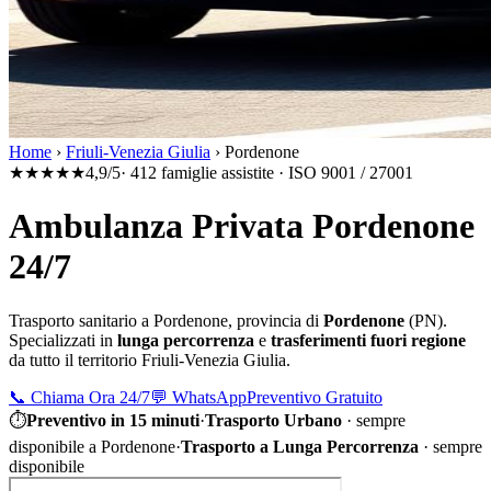
Home
›
Friuli-Venezia Giulia
›
Pordenone
★★★★★
4,9/5
· 412 famiglie assistite · ISO 9001 / 27001
Ambulanza Privata Pordenone
24/7
Trasporto sanitario a
Pordenone
, provincia di
Pordenone
(
PN
).
Specializzati in
lunga percorrenza
e
trasferimenti fuori regione
da tutto il territorio
Friuli-Venezia Giulia
.
📞
Chiama Ora 24/7
💬
WhatsApp
Preventivo Gratuito
⏱
Preventivo in 15 minuti
·
Trasporto Urbano
·
sempre
disponibile a Pordenone
·
Trasporto a Lunga Percorrenza
· sempre
disponibile