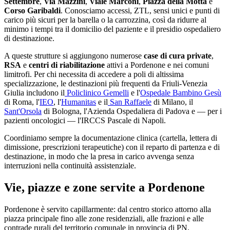
Settembre
,
Via Mazzini
,
Viale Marconi
,
Piazza della Motta
e
Corso Garibaldi
. Conosciamo accessi, ZTL, sensi unici e punti di
carico più sicuri per la barella o la carrozzina, così da ridurre al
minimo i tempi tra il domicilio del paziente e il presidio ospedaliero
di destinazione.
A queste strutture si aggiungono numerose
case di cura private
,
RSA
e
centri di riabilitazione
attivi a
Pordenone
e nei comuni
limitrofi. Per chi necessita di accedere a poli di altissima
specializzazione, le destinazioni più frequenti da
Friuli-Venezia
Giulia
includono il
Policlinico Gemelli
e l'
Ospedale Bambino Gesù
di Roma, l'
IEO
, l'
Humanitas
e il
San Raffaele
di Milano, il
Sant'Orsola
di Bologna, l'Azienda Ospedaliera di Padova e — per i
pazienti oncologici — l'IRCCS Pascale di Napoli.
Coordiniamo sempre la documentazione clinica (cartella, lettera di
dimissione, prescrizioni terapeutiche) con il reparto di partenza e di
destinazione, in modo che la presa in carico avvenga senza
interruzioni nella continuità assistenziale.
Vie, piazze e zone servite a
Pordenone
Pordenone è servito capillarmente: dal centro storico attorno alla
piazza principale fino alle zone residenziali, alle frazioni e alle
contrade rurali del territorio comunale in provincia di PN.