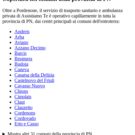
Oltre a
Pordenone
, il servizio di trasporto sanitario e ambulanza
privata di Assistiamo Te è operativo capillarmente in tutta la
provincia di
PN
, dai centri principali ai comuni dell'entroterra:
Andreis
Arba
Aviano
Azzano Decimo
Barcis
Brugnera
Budoia
Caneva
Casarsa della Delizia
Castelnovo del Friuli
Cavasso Nuovo
Chions
Cimolais
Claut
Clauzetto
Cordenons
Cordovado
Erto e Casso
Mostra altri
31
comuni della provincia di
PN