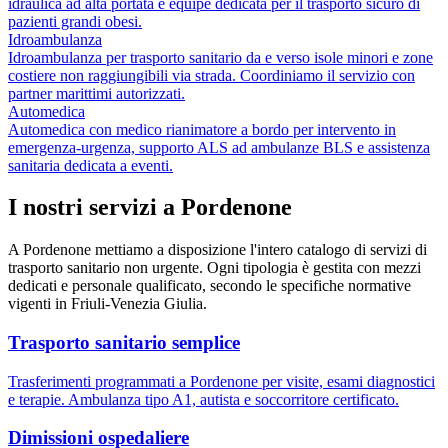
idraulica ad alta portata e équipe dedicata per il trasporto sicuro di
pazienti grandi obesi.
Idroambulanza
Idroambulanza per trasporto sanitario da e verso isole minori e zone
costiere non raggiungibili via strada. Coordiniamo il servizio con
partner marittimi autorizzati.
Automedica
Automedica con medico rianimatore a bordo per intervento in
emergenza-urgenza, supporto ALS ad ambulanze BLS e assistenza
sanitaria dedicata a eventi.
I nostri servizi a
Pordenone
A
Pordenone
mettiamo a disposizione l'intero catalogo di servizi di
trasporto sanitario non urgente. Ogni tipologia è gestita con mezzi
dedicati e personale qualificato, secondo le specifiche normative
vigenti in
Friuli-Venezia Giulia
.
Trasporto sanitario semplice
Trasferimenti programmati a Pordenone per visite, esami diagnostici
e terapie. Ambulanza tipo A1, autista e soccorritore certificato.
Dimissioni ospedaliere