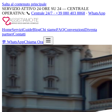
Salta al contenuto principale
SERVIZIO ATTIVO 24 ORE SU 24 — CENTRALE
OPERATIVA:
📞
Centrale 24/7 ·
+39 080 403 8868
·
WhatsApp
Home
Servizi
Guide
Blog
Chi siamo
FAQ
Convenzioni
Diventa
partner
Contatti
💬
WhatsApp
Chiama Ora