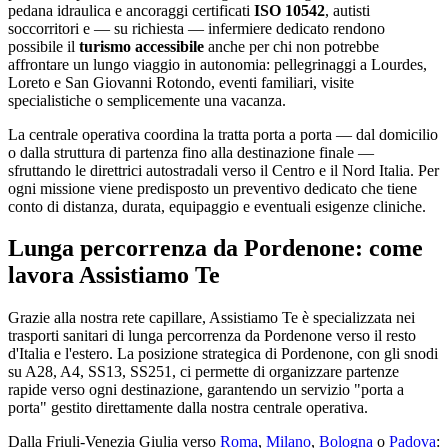
pedana idraulica e ancoraggi certificati
ISO 10542
, autisti
soccorritori e — su richiesta — infermiere dedicato rendono
possibile il
turismo accessibile
anche per chi non potrebbe
affrontare un lungo viaggio in autonomia: pellegrinaggi a Lourdes,
Loreto e San Giovanni Rotondo, eventi familiari, visite
specialistiche o semplicemente una vacanza.
La centrale operativa coordina la tratta porta a porta — dal domicilio
o dalla struttura di partenza fino alla destinazione finale —
sfruttando le direttrici autostradali verso il Centro e il Nord Italia. Per
ogni missione viene predisposto un preventivo dedicato che tiene
conto di distanza, durata, equipaggio e eventuali esigenze cliniche.
Lunga percorrenza da Pordenone: come
lavora Assistiamo Te
Grazie alla nostra rete capillare, Assistiamo Te è specializzata nei
trasporti sanitari di lunga percorrenza da Pordenone verso il resto
d'Italia e l'estero. La posizione strategica di Pordenone, con gli snodi
su A28, A4, SS13, SS251, ci permette di organizzare partenze
rapide verso ogni destinazione, garantendo un servizio "porta a
porta" gestito direttamente dalla nostra centrale operativa.
Dalla
Friuli-Venezia Giulia
verso
Roma
,
Milano
,
Bologna
o
Padova
: