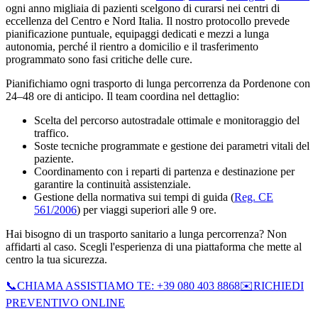
ogni anno migliaia di pazienti scelgono di curarsi nei centri di
eccellenza del Centro e Nord Italia. Il nostro protocollo prevede
pianificazione puntuale, equipaggi dedicati e mezzi a lunga
autonomia, perché il rientro a domicilio e il trasferimento
programmato sono fasi critiche delle cure.
Pianifichiamo ogni trasporto di lunga percorrenza da Pordenone con
24–48 ore di anticipo. Il team coordina nel dettaglio:
Scelta del percorso autostradale ottimale e monitoraggio del
traffico.
Soste tecniche programmate e gestione dei parametri vitali del
paziente.
Coordinamento con i reparti di partenza e destinazione per
garantire la continuità assistenziale.
Gestione della normativa sui tempi di guida (
Reg. CE
561/2006
) per viaggi superiori alle 9 ore.
Hai bisogno di un trasporto sanitario a lunga percorrenza? Non
affidarti al caso. Scegli l'esperienza di una piattaforma che mette al
centro la tua sicurezza.
📞
CHIAMA ASSISTIAMO TE: +39 080 403 8868
✉️
RICHIEDI
PREVENTIVO ONLINE