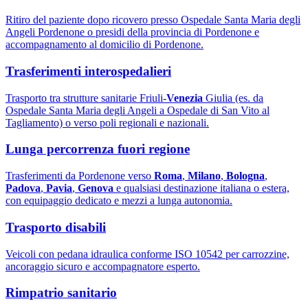
Ritiro del paziente dopo ricovero presso Ospedale Santa Maria degli
Angeli Pordenone o presidi della provincia di Pordenone e
accompagnamento al domicilio di Pordenone.
Trasferimenti interospedalieri
Trasporto tra strutture sanitarie Friuli-
Venezia
Giulia (es. da
Ospedale Santa Maria degli Angeli a Ospedale di San Vito al
Tagliamento) o verso poli regionali e nazionali.
Lunga percorrenza fuori regione
Trasferimenti da Pordenone verso
Roma
,
Milano
,
Bologna
,
Padova
,
Pavia
,
Genova
e qualsiasi destinazione italiana o estera,
con equipaggio dedicato e mezzi a lunga autonomia.
Trasporto disabili
Veicoli con pedana idraulica conforme ISO 10542 per carrozzine,
ancoraggio sicuro e accompagnatore esperto.
Rimpatrio sanitario