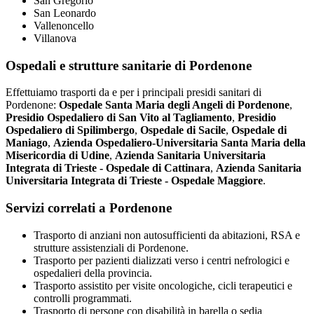
San Gregorio
San Leonardo
Vallenoncello
Villanova
Ospedali e strutture sanitarie di Pordenone
Effettuiamo trasporti da e per i principali presidi sanitari di
Pordenone:
Ospedale Santa Maria degli Angeli di Pordenone
,
Presidio Ospedaliero di San Vito al Tagliamento
,
Presidio
Ospedaliero di Spilimbergo
,
Ospedale di Sacile
,
Ospedale di
Maniago
,
Azienda Ospedaliero-Universitaria Santa Maria della
Misericordia di Udine
,
Azienda Sanitaria Universitaria
Integrata di Trieste - Ospedale di Cattinara
,
Azienda Sanitaria
Universitaria Integrata di Trieste - Ospedale Maggiore
.
Servizi correlati a Pordenone
Trasporto di anziani non autosufficienti da abitazioni, RSA e
strutture assistenziali di Pordenone.
Trasporto per pazienti dializzati verso i centri nefrologici e
ospedalieri della provincia.
Trasporto assistito per visite oncologiche, cicli terapeutici e
controlli programmati.
Trasporto di persone con disabilità in barella o sedia