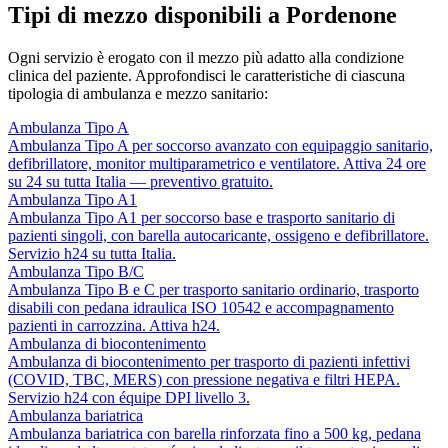
Tipi di mezzo disponibili a Pordenone
Ogni servizio è erogato con il mezzo più adatto alla condizione
clinica del paziente. Approfondisci le caratteristiche di ciascuna
tipologia di ambulanza e mezzo sanitario:
Ambulanza Tipo A
Ambulanza Tipo A per soccorso avanzato con equipaggio sanitario,
defibrillatore, monitor multiparametrico e ventilatore. Attiva 24 ore
su 24 su tutta Italia — preventivo gratuito.
Ambulanza Tipo A1
Ambulanza Tipo A1 per soccorso base e trasporto sanitario di
pazienti singoli, con barella autocaricante, ossigeno e defibrillatore.
Servizio h24 su tutta Italia.
Ambulanza Tipo B/C
Ambulanza Tipo B e C per trasporto sanitario ordinario, trasporto
disabili con pedana idraulica ISO 10542 e accompagnamento
pazienti in carrozzina. Attiva h24.
Ambulanza di biocontenimento
Ambulanza di biocontenimento per trasporto di pazienti infettivi
(COVID, TBC, MERS) con pressione negativa e filtri HEPA.
Servizio h24 con équipe DPI livello 3.
Ambulanza bariatrica
Ambulanza bariatrica con barella rinforzata fino a 500 kg, pedana