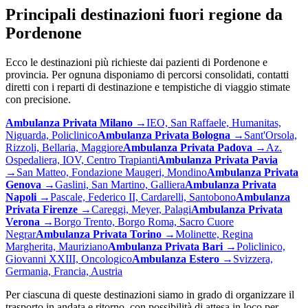
Principali destinazioni fuori regione da
Pordenone
Ecco le destinazioni più richieste dai pazienti di
Pordenone
e
provincia. Per ognuna disponiamo di percorsi consolidati, contatti
diretti con i reparti di destinazione e tempistiche di viaggio stimate
con precisione.
Ambulanza Privata
Milano
→
IEO, San Raffaele, Humanitas,
Niguarda, Policlinico
Ambulanza Privata
Bologna
→
Sant'Orsola,
Rizzoli, Bellaria, Maggiore
Ambulanza Privata
Padova
→
Az.
Ospedaliera, IOV, Centro Trapianti
Ambulanza Privata
Pavia
→
San Matteo, Fondazione Maugeri, Mondino
Ambulanza Privata
Genova
→
Gaslini, San Martino, Galliera
Ambulanza Privata
Napoli
→
Pascale, Federico II, Cardarelli, Santobono
Ambulanza
Privata
Firenze
→
Careggi, Meyer, Palagi
Ambulanza Privata
Verona
→
Borgo Trento, Borgo Roma, Sacro Cuore
Negrar
Ambulanza Privata
Torino
→
Molinette, Regina
Margherita, Mauriziano
Ambulanza Privata
Bari
→
Policlinico,
Giovanni XXIII, Oncologico
Ambulanza
Estero
→
Svizzera,
Germania, Francia, Austria
Per ciascuna di queste destinazioni siamo in grado di organizzare il
trasporto in andata e ritorno, con possibilità di attesa in loco per