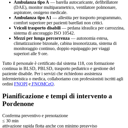
Ambulanza tipo A
— barella autocaricante, defibrillatore
(DAE), monitor multiparametrico, ventilatore polmonare,
aspiratore, ossigeno medicale.
Ambulanza tipo A1
— allestita per trasporto programmato,
comfort superiore per pazienti barellati non critici.
Veicoli trasporto disabili
— pedana idraulica per carrozzina,
sistema di ancoraggio ISO 10542.
Mezzi per lunga percorrenza
— autonomia estesa,
climatizzazione bizonale, cabina insonorizzata, sistema di
monitoraggio continuo, doppio equipaggio per viaggi
superiori alle 9 ore.
Tutto il personale è certificato dal sistema 118, con formazione
continua in BLSD, PBLSD, trasporto pediatrico e gestione del
paziente disabile. Per i servizi che richiedono assistenza
infermieristica o medica, collaboriamo con professionisti iscritti agli
ordini
FNOPI
e
FNOMCeO
.
Pianificazione e tempi di intervento a
Pordenone
Conferma preventivo e prenotazione
≤ 30 min
attivazione rapida flotta anche con minimo preavviso