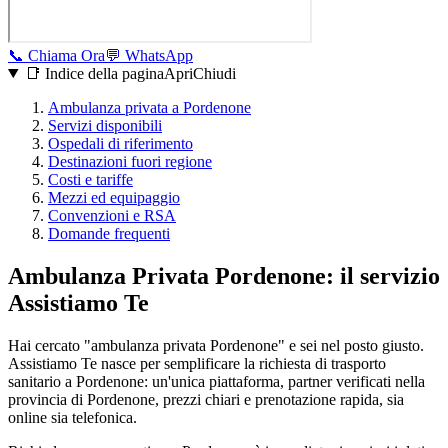
📞
Chiama Ora
💬
WhatsApp
📑 Indice della pagina
Apri
Chiudi
Ambulanza privata a
Pordenone
Servizi disponibili
Ospedali di riferimento
Destinazioni fuori regione
Costi e tariffe
Mezzi ed equipaggio
Convenzioni e RSA
Domande frequenti
Ambulanza Privata Pordenone: il servizio
Assistiamo Te
Hai cercato "ambulanza privata Pordenone" e sei nel posto giusto.
Assistiamo Te nasce per semplificare la richiesta di trasporto
sanitario a Pordenone: un'unica piattaforma, partner verificati nella
provincia di Pordenone, prezzi chiari e prenotazione rapida, sia
online sia telefonica.