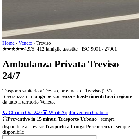
Home
›
Veneto
›
Treviso
★★★★★
4,9/5
· 412 famiglie assistite · ISO 9001 / 27001
Ambulanza Privata Treviso
24/7
Trasporto sanitario a
Treviso
, provincia di
Treviso
(
TV
).
Specializzati in
lunga percorrenza
e
trasferimenti fuori regione
da tutto il territorio
Veneto
.
📞
Chiama Ora 24/7
💬
WhatsApp
Preventivo Gratuito
⏱
Preventivo in 15 minuti
·
Trasporto Urbano
·
sempre
disponibile a Treviso
·
Trasporto a Lunga Percorrenza
· sempre
disponibile