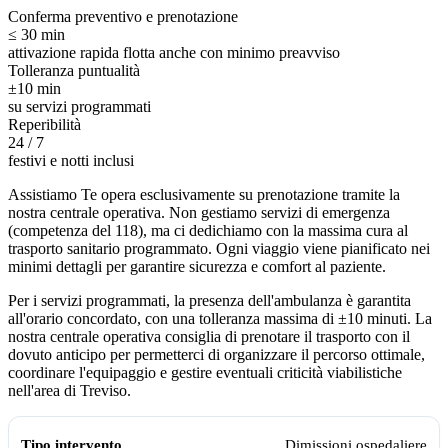
Conferma preventivo e prenotazione
≤ 30 min
attivazione rapida flotta anche con minimo preavviso
Tolleranza puntualità
±10 min
su servizi programmati
Reperibilità
24 / 7
festivi e notti inclusi
Assistiamo Te opera esclusivamente su prenotazione tramite la
nostra centrale operativa. Non gestiamo servizi di emergenza
(competenza del 118), ma ci dedichiamo con la massima cura al
trasporto sanitario programmato. Ogni viaggio viene pianificato nei
minimi dettagli per garantire sicurezza e comfort al paziente.
Per i servizi programmati, la presenza dell'ambulanza è garantita
all'orario concordato, con una tolleranza massima di ±10 minuti. La
nostra centrale operativa consiglia di prenotare il trasporto con il
dovuto anticipo per permetterci di organizzare il percorso ottimale,
coordinare l'equipaggio e gestire eventuali criticità viabilistiche
nell'area di
Treviso
.
Modalità di gestione e pianificazione dell'ambulanza privata Assistia
Tipo intervento
Modalità di gestione
Dimissioni ospedaliere