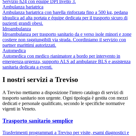
Servizio h24 con équipe DPI livello 3.
Ambulanza bariatrica
Ambulanza bariatrica con barella rinforzata fino a 500 kg, pedana
idraulica ad alta portata e équipe dedicata per il trasporto sicuro di
pazienti grandi obesi.
Idroambulanza
Idroambulanza per trasporto sanitario da e verso isole minori e zone
costiere non raggiungibili via strada. Coordiniamo il servizio con
partner marittimi autorizzati.
Automedica
Automedica con medico rianimatore a bordo per intervento in
emergenza-urgenza, supporto ALS ad ambulanze BLS e assistenza
sanitaria dedicata a eventi.
I nostri servizi a
Treviso
A
Treviso
mettiamo a disposizione l'intero catalogo di servizi di
trasporto sanitario non urgente. Ogni tipologia è gestita con mezzi
dedicati e personale qualificato, secondo le specifiche normative
vigenti in
Veneto
.
Trasporto sanitario semplice
Trasferimenti programmati a Treviso per visite, esami diagnostici e