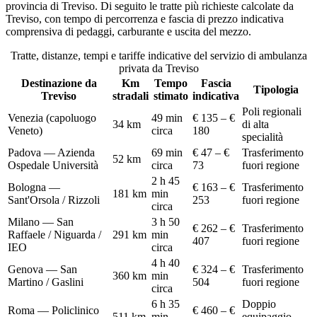
provincia di
Treviso
. Di seguito le tratte più richieste calcolate da
Treviso
, con tempo di percorrenza e fascia di prezzo indicativa
comprensiva di pedaggi, carburante e uscita del mezzo.
Tratte, distanze, tempi e tariffe indicative del servizio di
ambulanza
privata
da
Treviso
Destinazione da
Km
Tempo
Fascia
Tipologia
Treviso
stradali
stimato
indicativa
Poli regionali
Venezia (capoluogo
49 min
€ 135 – €
34
km
di alta
Veneto)
circa
180
specialità
Padova — Azienda
69 min
€ 47 – €
Trasferimento
52
km
Ospedale Università
circa
73
fuori regione
2 h 45
Bologna —
€ 163 – €
Trasferimento
181
km
min
Sant'Orsola / Rizzoli
253
fuori regione
circa
Milano — San
3 h 50
€ 262 – €
Trasferimento
Raffaele / Niguarda /
291
km
min
407
fuori regione
IEO
circa
4 h 40
Genova — San
€ 324 – €
Trasferimento
360
km
min
Martino / Gaslini
504
fuori regione
circa
6 h 35
Doppio
Roma — Policlinico
€ 460 – €
511
km
min
equipaggio