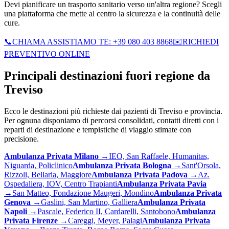
Devi pianificare un trasporto sanitario verso un'altra regione? Scegli
una piattaforma che mette al centro la sicurezza e la continuità delle
cure.
📞
CHIAMA ASSISTIAMO TE: +39 080 403 8868
✉️
RICHIEDI
PREVENTIVO ONLINE
Principali destinazioni fuori regione da
Treviso
Ecco le destinazioni più richieste dai pazienti di
Treviso
e provincia.
Per ognuna disponiamo di percorsi consolidati, contatti diretti con i
reparti di destinazione e tempistiche di viaggio stimate con
precisione.
Ambulanza Privata
Milano
→
IEO, San Raffaele, Humanitas,
Niguarda, Policlinico
Ambulanza Privata
Bologna
→
Sant'Orsola,
Rizzoli, Bellaria, Maggiore
Ambulanza Privata
Padova
→
Az.
Ospedaliera, IOV, Centro Trapianti
Ambulanza Privata
Pavia
→
San Matteo, Fondazione Maugeri, Mondino
Ambulanza Privata
Genova
→
Gaslini, San Martino, Galliera
Ambulanza Privata
Napoli
→
Pascale, Federico II, Cardarelli, Santobono
Ambulanza
Privata
Firenze
→
Careggi, Meyer, Palagi
Ambulanza Privata