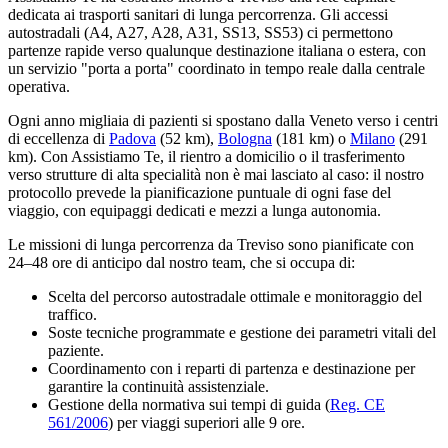
dedicata ai trasporti sanitari di lunga percorrenza. Gli accessi
autostradali (A4, A27, A28, A31, SS13, SS53) ci permettono
partenze rapide verso qualunque destinazione italiana o estera, con
un servizio "porta a porta" coordinato in tempo reale dalla centrale
operativa.
Ogni anno migliaia di pazienti si spostano dalla
Veneto
verso i centri
di eccellenza di
Padova
(
52
km)
,
Bologna
(
181
km)
o
Milano
(
291
km)
. Con Assistiamo Te, il rientro a domicilio o il trasferimento
verso strutture di alta specialità non è mai lasciato al caso: il nostro
protocollo prevede la pianificazione puntuale di ogni fase del
viaggio, con equipaggi dedicati e mezzi a lunga autonomia.
Le missioni di lunga percorrenza da Treviso sono pianificate con
24–48 ore di anticipo dal nostro team, che si occupa di:
Scelta del percorso autostradale ottimale e monitoraggio del
traffico.
Soste tecniche programmate e gestione dei parametri vitali del
paziente.
Coordinamento con i reparti di partenza e destinazione per
garantire la continuità assistenziale.
Gestione della normativa sui tempi di guida (
Reg. CE
561/2006
) per viaggi superiori alle 9 ore.