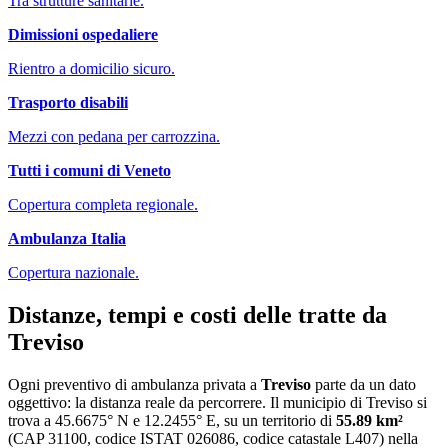
Tra strutture sanitarie.
Dimissioni ospedaliere
Rientro a domicilio sicuro.
Trasporto disabili
Mezzi con pedana per carrozzina.
Tutti i comuni di
Veneto
Copertura completa regionale.
Ambulanza Italia
Copertura nazionale.
Distanze, tempi e costi delle tratte da
Treviso
Ogni preventivo di
ambulanza privata
a
Treviso
parte da un dato
oggettivo: la distanza reale da percorrere. Il municipio di
Treviso
si
trova a
45.6675
° N e
12.2455
° E, su un territorio di
55.89
km²
(CAP
31100
, codice ISTAT
026086
, codice catastale
L407
) nella