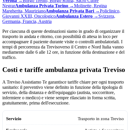
Verona
→
Borgo Trento, Borgo Roma, Sacro Cuore
Negrar
Ambulanza Privata
Torino
→
Molinette, Regina
Margherita, Mauriziano
Ambulanza Privata
Bari
→
Policlinico,
Giovanni XXIII, Oncologico
Ambulanza
Estero
→
Svizzera,
Germania, Francia, Austria
Per ciascuna di queste destinazioni siamo in grado di organizzare il
trasporto in andata e ritorno, con possibilità di attesa in loco per
accompagnare il paziente durante visite o controlli ambulatoriali. I
tempi di percorrenza da
Treviso
verso il Centro e Nord Italia vanno
mediamente dalle 6 alle 12 ore, in funzione della destinazione e del
traffico.
Costi e tariffe ambulanza privata
Treviso
A Treviso Assistiamo Te garantisce tariffe chiare per ogni trasporto
sanitario: il preventivo viene definito in funzione della tipologia di
servizio, della distanza e dell'equipaggio (autista, soccorritore,
infermiere o medico) e viene sempre rilasciato in forma scritta,
gratuitamente, prima dell'esecuzione.
Servizio
Equipaggio
Tariffa
Trasporto in zona
Treviso