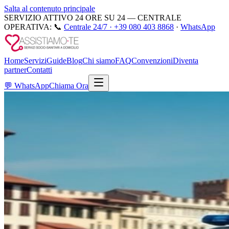
Salta al contenuto principale
SERVIZIO ATTIVO 24 ORE SU 24 — CENTRALE
OPERATIVA:
📞
Centrale 24/7 ·
+39 080 403 8868
·
WhatsApp
Home
Servizi
Guide
Blog
Chi siamo
FAQ
Convenzioni
Diventa
partner
Contatti
💬
WhatsApp
Chiama Ora