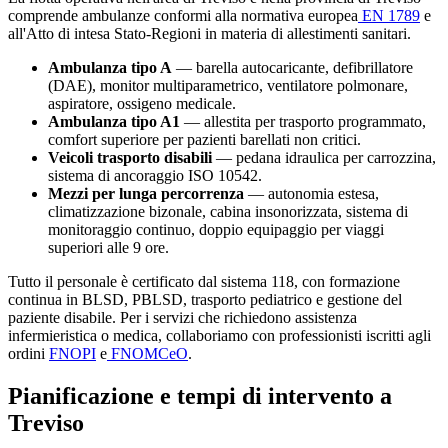
comprende ambulanze conformi alla normativa europea
EN 1789
e
all'Atto di intesa Stato-Regioni in materia di allestimenti sanitari.
Ambulanza tipo A
— barella autocaricante, defibrillatore
(DAE), monitor multiparametrico, ventilatore polmonare,
aspiratore, ossigeno medicale.
Ambulanza tipo A1
— allestita per trasporto programmato,
comfort superiore per pazienti barellati non critici.
Veicoli trasporto disabili
— pedana idraulica per carrozzina,
sistema di ancoraggio ISO 10542.
Mezzi per lunga percorrenza
— autonomia estesa,
climatizzazione bizonale, cabina insonorizzata, sistema di
monitoraggio continuo, doppio equipaggio per viaggi
superiori alle 9 ore.
Tutto il personale è certificato dal sistema 118, con formazione
continua in BLSD, PBLSD, trasporto pediatrico e gestione del
paziente disabile. Per i servizi che richiedono assistenza
infermieristica o medica, collaboriamo con professionisti iscritti agli
ordini
FNOPI
e
FNOMCeO
.
Pianificazione e tempi di intervento a
Treviso