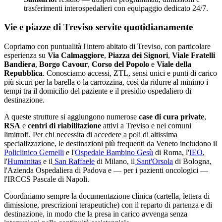
trasferimenti interospedalieri con equipaggio dedicato 24/7.
Vie e piazze di
Treviso
servite quotidianamente
Copriamo con puntualità l'intero abitato di
Treviso
, con particolare
esperienza su
Via Calmaggiore
,
Piazza dei Signori
,
Viale Fratelli
Bandiera
,
Borgo Cavour
,
Corso del Popolo
e
Viale della
Repubblica
. Conosciamo accessi, ZTL, sensi unici e punti di carico
più sicuri per la barella o la carrozzina, così da ridurre al minimo i
tempi tra il domicilio del paziente e il presidio ospedaliero di
destinazione.
A queste strutture si aggiungono numerose
case di cura private
,
RSA
e
centri di riabilitazione
attivi a
Treviso
e nei comuni
limitrofi. Per chi necessita di accedere a poli di altissima
specializzazione, le destinazioni più frequenti da
Veneto
includono il
Policlinico Gemelli
e l'
Ospedale Bambino Gesù
di Roma, l'
IEO
,
l'
Humanitas
e il
San Raffaele
di Milano, il
Sant'Orsola
di Bologna,
l'Azienda Ospedaliera di Padova e — per i pazienti oncologici —
l'IRCCS Pascale di Napoli.
Coordiniamo sempre la documentazione clinica (cartella, lettera di
dimissione, prescrizioni terapeutiche) con il reparto di partenza e di
destinazione, in modo che la presa in carico avvenga senza