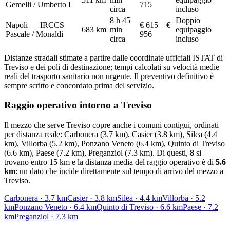
Gemelli / Umberto I
715
circa
incluso
8 h 45
Doppio
Napoli — IRCCS
€ 615 – €
683
km
min
equipaggio
Pascale / Monaldi
956
circa
incluso
Distanze stradali stimate a partire dalle coordinate ufficiali ISTAT di
Treviso
e dei poli di destinazione; tempi calcolati su velocità medie
reali del trasporto sanitario non urgente. Il preventivo definitivo è
sempre scritto e concordato prima del servizio.
Raggio operativo intorno a
Treviso
Il mezzo che serve
Treviso
copre anche i comuni contigui, ordinati
per distanza reale:
Carbonera (3.7 km), Casier (3.8 km), Silea (4.4
km), Villorba (5.2 km), Ponzano Veneto (6.4 km), Quinto di Treviso
(6.6 km), Paese (7.2 km), Preganziol (7.3 km)
. Di questi,
8
si
trovano entro 15 km e la distanza media del raggio operativo è di
5.6
km
: un dato che incide direttamente sul tempo di arrivo del mezzo a
Treviso
.
Carbonera
·
3.7
km
Casier
·
3.8
km
Silea
·
4.4
km
Villorba
·
5.2
km
Ponzano Veneto
·
6.4
km
Quinto di Treviso
·
6.6
km
Paese
·
7.2
km
Preganziol
·
7.3
km