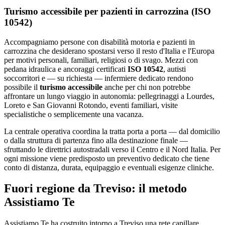
Turismo accessibile per pazienti in carrozzina (ISO
10542)
Accompagniamo persone con disabilità motoria e pazienti in
carrozzina che desiderano spostarsi verso il resto d'Italia e l'Europa
per motivi personali, familiari, religiosi o di svago. Mezzi con
pedana idraulica e ancoraggi certificati
ISO 10542
, autisti
soccorritori e — su richiesta — infermiere dedicato rendono
possibile il
turismo accessibile
anche per chi non potrebbe
affrontare un lungo viaggio in autonomia: pellegrinaggi a Lourdes,
Loreto e San Giovanni Rotondo, eventi familiari, visite
specialistiche o semplicemente una vacanza.
La centrale operativa coordina la tratta porta a porta — dal domicilio
o dalla struttura di partenza fino alla destinazione finale —
sfruttando le direttrici autostradali verso il Centro e il Nord Italia. Per
ogni missione viene predisposto un preventivo dedicato che tiene
conto di distanza, durata, equipaggio e eventuali esigenze cliniche.
Fuori regione da Treviso: il metodo
Assistiamo Te
Assistiamo Te ha costruito intorno a Treviso una rete capillare