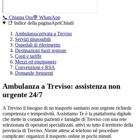
📞
Chiama Ora
💬
WhatsApp
📑 Indice della pagina
Apri
Chiudi
Ambulanza privata a
Treviso
Servizi disponibili
Ospedali di riferimento
Destinazioni fuori regione
Costi e tariffe
Mezzi ed equipaggio
Convenzioni e RSA
Domande frequenti
Ambulanza a Treviso: assistenza non
urgente 24/7
A Treviso il bisogno di un trasporto sanitario non urgente richiede
competenza e tempestività. Assistiamo Te è la piattaforma digitale
che mette in contatto pazienti e famiglie di Treviso con una rete
selezionata di operatori specializzati, attivi su tutto il territorio della
provincia di Treviso. Niente attese al telefono né procedure
complicate: organizzi il trasporto online in pochi minuti.