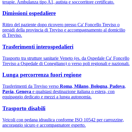
terapie. Ambulanza tipo A1, autista e soccorritore certificato.
Dimissioni ospedaliere
Ritiro del paziente dopo ricovero presso Ca' Foncello Treviso o
presidi della provincia di Treviso e accompagnamento al domicilio
di Treviso.
Trasferimenti interospedalieri
Trasporto tra strutture sanitarie Veneto (es. da Ospedale Ca' Foncello
Treviso a Ospedale di Conegliano) o verso poli regionali e nazionali.
Lunga percorrenza fuori regione
Trasferimenti da Treviso verso
Roma
,
Milano
,
Bologna
,
Padova
,
Pavia
,
Genova
e qualsiasi destinazione italiana o estera, con
equipaggio dedicato e mezzi a lunga autonomia.
Trasporto disabili
Veicoli con pedana idraulica conforme ISO 10542 per carrozzine,
ancoraggio sicuro e accompagnatore esperto.