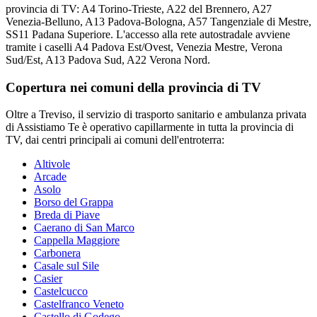
provincia di TV: A4 Torino-Trieste, A22 del Brennero, A27
Venezia-Belluno, A13 Padova-Bologna, A57 Tangenziale di Mestre,
SS11 Padana Superiore. L'accesso alla rete autostradale avviene
tramite i caselli A4 Padova Est/Ovest, Venezia Mestre, Verona
Sud/Est, A13 Padova Sud, A22 Verona Nord.
Copertura nei comuni della provincia di
TV
Oltre a
Treviso
, il servizio di trasporto sanitario e ambulanza privata
di Assistiamo Te è operativo capillarmente in tutta la provincia di
TV
, dai centri principali ai comuni dell'entroterra:
Altivole
Arcade
Asolo
Borso del Grappa
Breda di Piave
Caerano di San Marco
Cappella Maggiore
Carbonera
Casale sul Sile
Casier
Castelcucco
Castelfranco Veneto
Castello di Godego