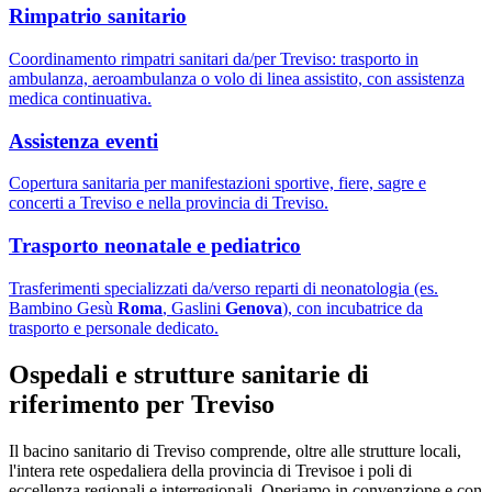
Rimpatrio sanitario
Coordinamento rimpatri sanitari da/per Treviso: trasporto in
ambulanza, aeroambulanza o volo di linea assistito, con assistenza
medica continuativa.
Assistenza eventi
Copertura sanitaria per manifestazioni sportive, fiere, sagre e
concerti a Treviso e nella provincia di Treviso.
Trasporto neonatale e pediatrico
Trasferimenti specializzati da/verso reparti di neonatologia (es.
Bambino Gesù
Roma
, Gaslini
Genova
), con incubatrice da
trasporto e personale dedicato.
Ospedali e strutture sanitarie di
riferimento per
Treviso
Il bacino sanitario di
Treviso
comprende, oltre alle strutture locali,
l'intera rete ospedaliera della provincia di
Treviso
e i poli di
eccellenza regionali e interregionali. Operiamo in convenzione e con