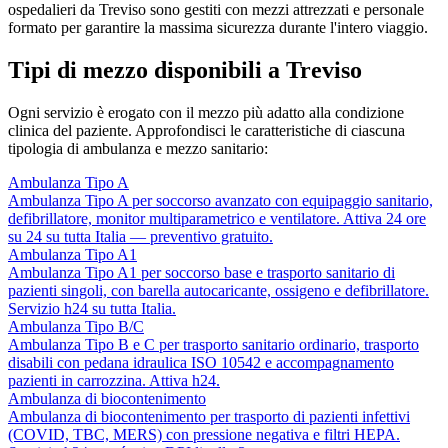
ospedalieri da Treviso sono gestiti con mezzi attrezzati e personale
formato per garantire la massima sicurezza durante l'intero viaggio.
Tipi di mezzo disponibili a Treviso
Ogni servizio è erogato con il mezzo più adatto alla condizione
clinica del paziente. Approfondisci le caratteristiche di ciascuna
tipologia di ambulanza e mezzo sanitario:
Ambulanza Tipo A
Ambulanza Tipo A per soccorso avanzato con equipaggio sanitario,
defibrillatore, monitor multiparametrico e ventilatore. Attiva 24 ore
su 24 su tutta Italia — preventivo gratuito.
Ambulanza Tipo A1
Ambulanza Tipo A1 per soccorso base e trasporto sanitario di
pazienti singoli, con barella autocaricante, ossigeno e defibrillatore.
Servizio h24 su tutta Italia.
Ambulanza Tipo B/C
Ambulanza Tipo B e C per trasporto sanitario ordinario, trasporto
disabili con pedana idraulica ISO 10542 e accompagnamento
pazienti in carrozzina. Attiva h24.
Ambulanza di biocontenimento
Ambulanza di biocontenimento per trasporto di pazienti infettivi
(COVID, TBC, MERS) con pressione negativa e filtri HEPA.