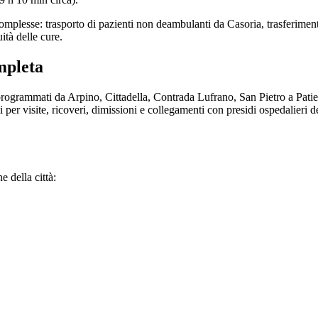
omplesse: trasporto di pazienti non deambulanti da Casoria, trasferiment
ità delle cure.
mpleta
i programmati da Arpino, Cittadella, Contrada Lufrano, San Pietro a Pati
per visite, ricoveri, dimissioni e collegamenti con presidi ospedalieri d
e della città: