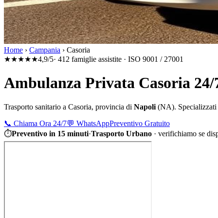
Home
›
Campania
›
Casoria
★★★★★
4,9/5
· 412 famiglie assistite · ISO 9001 / 27001
Ambulanza Privata Casoria 24/
Trasporto sanitario a
Casoria
, provincia di
Napoli
(
NA
). Specializzati
📞
Chiama Ora 24/7
💬
WhatsApp
Preventivo Gratuito
⏱
Preventivo in 15 minuti
·
Trasporto Urbano
·
verifichiamo se dis