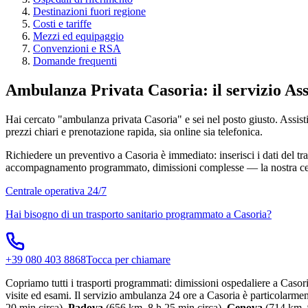
Destinazioni fuori regione
Costi e tariffe
Mezzi ed equipaggio
Convenzioni e RSA
Domande frequenti
Ambulanza Privata Casoria: il servizio As
Hai cercato "ambulanza privata Casoria" e sei nel posto giusto. Assistia
prezzi chiari e prenotazione rapida, sia online sia telefonica.
Richiedere un preventivo a Casoria è immediato: inserisci i dati del tra
accompagnamento programmato, dimissioni complesse — la nostra centr
Centrale operativa 24/7
Hai bisogno di un trasporto sanitario programmato a
Casoria
?
+39 080 403 8868
Tocca per chiamare
Copriamo tutti i trasporti programmati: dimissioni ospedaliere a Casori
visite ed esami. Il servizio ambulanza 24 ore a Casoria è particolarment
20 min circa),
Padova
(656 km, 8 h 25 min circa),
Genova
(714 km, 9