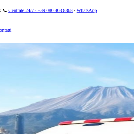
:
📞
Centrale 24/7 ·
+39 080 403 8868
·
WhatsApp
ontatti