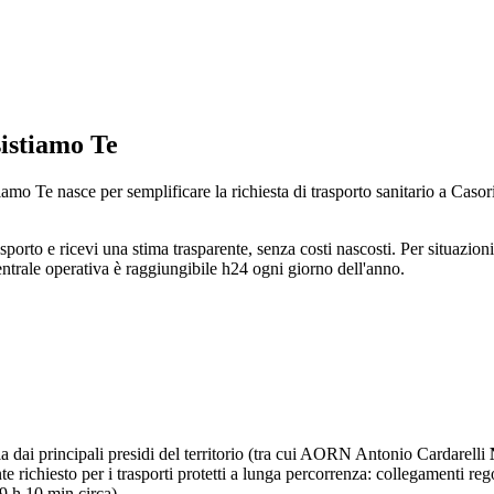
sistiamo Te
mo Te nasce per semplificare la richiesta di trasporto sanitario a Casori
sporto e ricevi una stima trasparente, senza costi nascosti. Per situazion
ale operativa è raggiungibile h24 ogni giorno dell'anno.
a dai principali presidi del territorio (tra cui AORN Antonio Cardarelli
e richiesto per i trasporti protetti a lunga percorrenza: collegamenti re
 h 10 min circa).