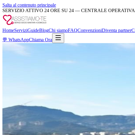
Salta al contenuto principale
SERVIZIO ATTIVO 24 ORE SU 24 — CENTRALE OPERATIVA
Home
Servizi
Guide
Blog
Chi siamo
FAQ
Convenzioni
Diventa partner
C
💬
WhatsApp
Chiama Ora