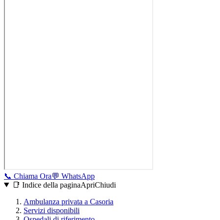
📞
Chiama Ora
💬
WhatsApp
📑 Indice della pagina
Apri
Chiudi
Ambulanza privata a
Casoria
Servizi disponibili
Ospedali di riferimento