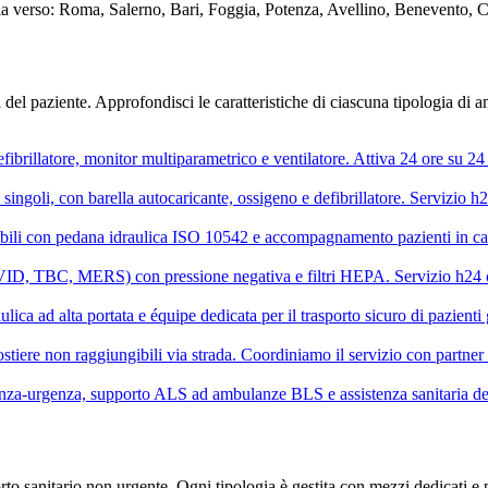
ia verso: Roma, Salerno, Bari, Foggia, Potenza, Avellino, Benevento, C
 del paziente. Approfondisci le caratteristiche di ciascuna tipologia di
rillatore, monitor multiparametrico e ventilatore. Attiva 24 ore su 24 s
ngoli, con barella autocaricante, ossigeno e defibrillatore. Servizio h24 
sabili con pedana idraulica ISO 10542 e accompagnamento pazienti in ca
OVID, TBC, MERS) con pressione negativa e filtri HEPA. Servizio h24 c
ica ad alta portata e équipe dedicata per il trasporto sicuro di pazienti 
stiere non raggiungibili via strada. Coordiniamo il servizio con partner 
za-urgenza, supporto ALS ad ambulanze BLS e assistenza sanitaria ded
orto sanitario non urgente. Ogni tipologia è gestita con mezzi dedicati e