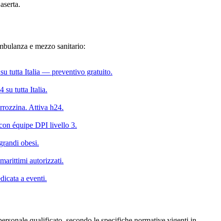
aserta.
 ambulanza e mezzo sanitario:
u tutta Italia — preventivo gratuito.
su tutta Italia.
rrozzina. Attiva h24.
on équipe DPI livello 3.
grandi obesi.
marittimi autorizzati.
icata a eventi.
 personale qualificato, secondo le specifiche normative vigenti in