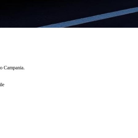
rio
Campania
.
ile