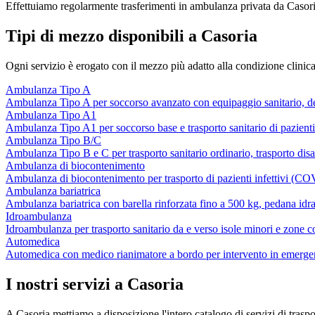
Effettuiamo regolarmente trasferimenti in ambulanza privata da Casor
Tipi di mezzo disponibili a Casoria
Ogni servizio è erogato con il mezzo più adatto alla condizione clinica
Ambulanza Tipo A
Ambulanza Tipo A per soccorso avanzato con equipaggio sanitario, defib
Ambulanza Tipo A1
Ambulanza Tipo A1 per soccorso base e trasporto sanitario di pazienti si
Ambulanza Tipo B/C
Ambulanza Tipo B e C per trasporto sanitario ordinario, trasporto di
Ambulanza di biocontenimento
Ambulanza di biocontenimento per trasporto di pazienti infettivi (C
Ambulanza bariatrica
Ambulanza bariatrica con barella rinforzata fino a 500 kg, pedana idraul
Idroambulanza
Idroambulanza per trasporto sanitario da e verso isole minori e zone co
Automedica
Automedica con medico rianimatore a bordo per intervento in emergen
I nostri servizi a
Casoria
A
Casoria
mettiamo a disposizione l'intero catalogo di servizi di trasp