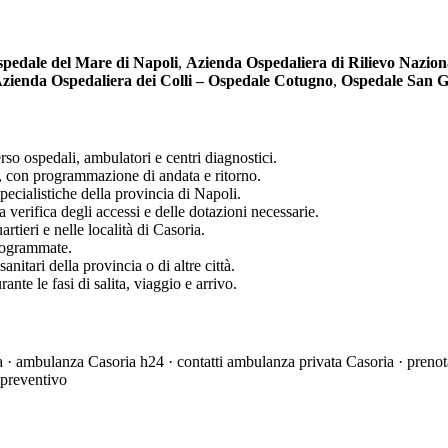
pedale del Mare di Napoli
,
Azienda Ospedaliera di Rilievo Nazion
zienda Ospedaliera dei Colli – Ospedale Cotugno
,
Ospedale San G
rso ospedali, ambulatori e centri diagnostici.
si, con programmazione di andata e ritorno.
pecialistiche della provincia di Napoli.
a verifica degli accessi e delle dotazioni necessarie.
rtieri e nelle località di Casoria.
programmate.
nitari della provincia o di altre città.
nte le fasi di salita, viaggio e arrivo.
· ambulanza Casoria h24 · contatti ambulanza privata Casoria · prenot
 preventivo