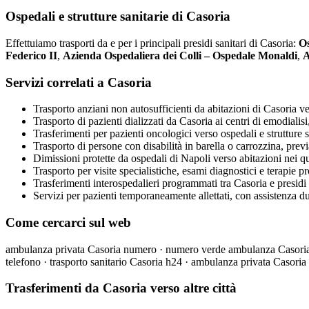
Ospedali e strutture sanitarie di Casoria
Effettuiamo trasporti da e per i principali presidi sanitari di Casoria:
Os
Federico II
,
Azienda Ospedaliera dei Colli – Ospedale Monaldi
,
A
Servizi correlati a Casoria
Trasporto anziani non autosufficienti da abitazioni di Casoria ve
Trasporto di pazienti dializzati da Casoria ai centri di emodiali
Trasferimenti per pazienti oncologici verso ospedali e strutture s
Trasporto di persone con disabilità in barella o carrozzina, previ
Dimissioni protette da ospedali di Napoli verso abitazioni nei qua
Trasporto per visite specialistiche, esami diagnostici e terapie 
Trasferimenti interospedalieri programmati tra Casoria e presidi sa
Servizi per pazienti temporaneamente allettati, con assistenza dura
Come cercarci sul web
ambulanza privata Casoria numero · numero verde ambulanza Casoria 
telefono · trasporto sanitario Casoria h24 · ambulanza privata Casoria
Trasferimenti da Casoria verso altre città