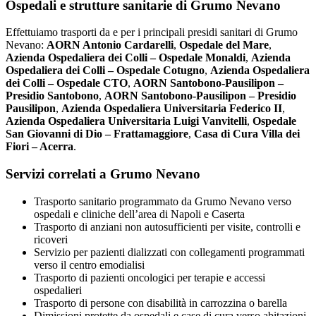
Ospedali e strutture sanitarie di Grumo Nevano
Effettuiamo trasporti da e per i principali presidi sanitari di Grumo
Nevano:
AORN Antonio Cardarelli
,
Ospedale del Mare
,
Azienda Ospedaliera dei Colli – Ospedale Monaldi
,
Azienda
Ospedaliera dei Colli – Ospedale Cotugno
,
Azienda Ospedaliera
dei Colli – Ospedale CTO
,
AORN Santobono-Pausilipon –
Presidio Santobono
,
AORN Santobono-Pausilipon – Presidio
Pausilipon
,
Azienda Ospedaliera Universitaria Federico II
,
Azienda Ospedaliera Universitaria Luigi Vanvitelli
,
Ospedale
San Giovanni di Dio – Frattamaggiore
,
Casa di Cura Villa dei
Fiori – Acerra
.
Servizi correlati a Grumo Nevano
Trasporto sanitario programmato da Grumo Nevano verso
ospedali e cliniche dell’area di Napoli e Caserta
Trasporto di anziani non autosufficienti per visite, controlli e
ricoveri
Servizio per pazienti dializzati con collegamenti programmati
verso il centro emodialisi
Trasporto di pazienti oncologici per terapie e accessi
ospedalieri
Trasporto di persone con disabilità in carrozzina o barella
Dimissioni protette da ospedali e case di cura verso abitazioni