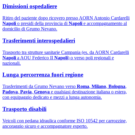
Dimissioni ospedaliere
Ritiro del paziente dopo ricovero presso AORN Antonio Cardarelli
Napoli
o presidi della provincia di
Napoli
e accompagnamento al
domicilio di Grumo Nevano.
Trasferimenti interospedalieri
Trasporto tra strutture sanitarie Campania (es. da AORN Cardarelli
Napoli
a AOU Federico II
Napoli
) o verso poli regionali e
nazionali.
Lunga percorrenza fuori regione
Trasferimenti da Grumo Nevano verso
Roma
,
Milano
,
Bologna
,
Padova
,
Pavia
,
Genova
e qualsiasi destinazione italiana o estera,
con equipaggio dedicato e mezzi a lunga autonomia.
Trasporto disabili
Veicoli con pedana idraulica conforme ISO 10542 per carrozzine,
ancoraggio sicuro e accompagnatore esperto.