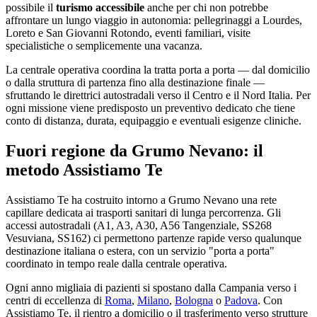
possibile il
turismo accessibile
anche per chi non potrebbe
affrontare un lungo viaggio in autonomia: pellegrinaggi a Lourdes,
Loreto e San Giovanni Rotondo, eventi familiari, visite
specialistiche o semplicemente una vacanza.
La centrale operativa coordina la tratta porta a porta — dal domicilio
o dalla struttura di partenza fino alla destinazione finale —
sfruttando le direttrici autostradali verso il Centro e il Nord Italia. Per
ogni missione viene predisposto un preventivo dedicato che tiene
conto di distanza, durata, equipaggio e eventuali esigenze cliniche.
Fuori regione da Grumo Nevano: il
metodo Assistiamo Te
Assistiamo Te ha costruito intorno a Grumo Nevano una rete
capillare dedicata ai trasporti sanitari di lunga percorrenza. Gli
accessi autostradali (A1, A3, A30, A56 Tangenziale, SS268
Vesuviana, SS162) ci permettono partenze rapide verso qualunque
destinazione italiana o estera, con un servizio "porta a porta"
coordinato in tempo reale dalla centrale operativa.
Ogni anno migliaia di pazienti si spostano dalla
Campania
verso i
centri di eccellenza di
Roma
,
Milano
,
Bologna
o
Padova
. Con
Assistiamo Te, il rientro a domicilio o il trasferimento verso strutture