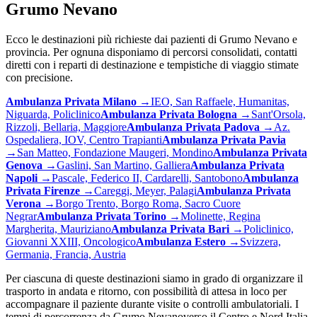
Grumo Nevano
Ecco le destinazioni più richieste dai pazienti di
Grumo Nevano
e
provincia. Per ognuna disponiamo di percorsi consolidati, contatti
diretti con i reparti di destinazione e tempistiche di viaggio stimate
con precisione.
Ambulanza Privata
Milano
→
IEO, San Raffaele, Humanitas,
Niguarda, Policlinico
Ambulanza Privata
Bologna
→
Sant'Orsola,
Rizzoli, Bellaria, Maggiore
Ambulanza Privata
Padova
→
Az.
Ospedaliera, IOV, Centro Trapianti
Ambulanza Privata
Pavia
→
San Matteo, Fondazione Maugeri, Mondino
Ambulanza Privata
Genova
→
Gaslini, San Martino, Galliera
Ambulanza Privata
Napoli
→
Pascale, Federico II, Cardarelli, Santobono
Ambulanza
Privata
Firenze
→
Careggi, Meyer, Palagi
Ambulanza Privata
Verona
→
Borgo Trento, Borgo Roma, Sacro Cuore
Negrar
Ambulanza Privata
Torino
→
Molinette, Regina
Margherita, Mauriziano
Ambulanza Privata
Bari
→
Policlinico,
Giovanni XXIII, Oncologico
Ambulanza
Estero
→
Svizzera,
Germania, Francia, Austria
Per ciascuna di queste destinazioni siamo in grado di organizzare il
trasporto in andata e ritorno, con possibilità di attesa in loco per
accompagnare il paziente durante visite o controlli ambulatoriali. I
tempi di percorrenza da
Grumo Nevano
verso il Centro e Nord Italia