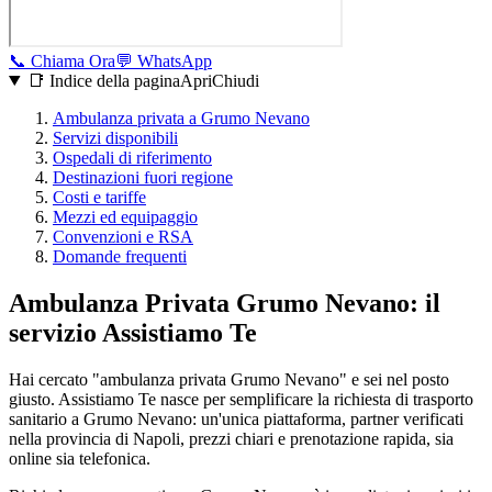
📞
Chiama Ora
💬
WhatsApp
📑 Indice della pagina
Apri
Chiudi
Ambulanza privata a
Grumo Nevano
Servizi disponibili
Ospedali di riferimento
Destinazioni fuori regione
Costi e tariffe
Mezzi ed equipaggio
Convenzioni e RSA
Domande frequenti
Ambulanza Privata Grumo Nevano: il
servizio Assistiamo Te
Hai cercato "ambulanza privata Grumo Nevano" e sei nel posto
giusto. Assistiamo Te nasce per semplificare la richiesta di trasporto
sanitario a Grumo Nevano: un'unica piattaforma, partner verificati
nella provincia di Napoli, prezzi chiari e prenotazione rapida, sia
online sia telefonica.