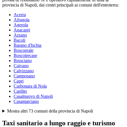
provincia di
Napoli
, dai centri principali ai comuni dell'entroterra:
Acerra
Afragola
Agerola
Anacapri
Arzano
Bacoli
Barano d'Ischia
Boscoreale
Boscotrecase
Brusciano
Caivano
Calvizzano
Camposano
Capri
Carbonara di Nola
Cardito
Casalnuovo di Napoli
Casamarciano
Mostra altri
73
comuni della provincia di
Napoli
Taxi sanitario a lungo raggio e turismo