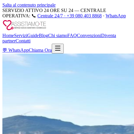
Salta al contenuto principale
SERVIZIO ATTIVO 24 ORE SU 24 — CENTRALE
OPERATIVA:
📞
Centrale 24/7 ·
+39 080 403 8868
·
WhatsApp
Home
Servizi
Guide
Blog
Chi siamo
FAQ
Convenzioni
Diventa
partner
Contatti
💬
WhatsApp
Chiama Ora