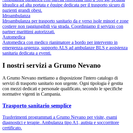
idraulica ad alta portata e équipe dedicata per il trasporto sicuro di
pazienti grandi obesi.
Idroambulanza
Idroambulanza per trasporto sanitario da e verso isole minori e zone
costiere non raggiungibili via strada. Coordiniamo il servizio con
partner marittimi autorizzati.
Automedica
Automedica con medico rianimatore a bordo per intervento in
emergenza-urgenza, supporto ALS ad ambulanze BLS e assistenza
sanitaria dedicata a eventi.
I nostri servizi a
Grumo Nevano
A
Grumo Nevano
mettiamo a disposizione l'intero catalogo di
servizi di trasporto sanitario non urgente. Ogni tipologia è gestita
con mezzi dedicati e personale qualificato, secondo le specifiche
normative vigenti in
Campania
.
Trasporto sanitario semplice
Trasferimenti programmati a Grumo Nevano per visite, esami
diagnostici e terapie. Ambulanza tipo A1, autista e soccorritore
certificato.