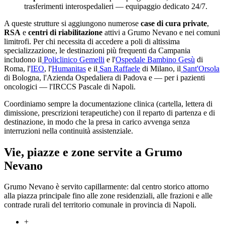
trasferimenti interospedalieri — equipaggio dedicato 24/7.
A queste strutture si aggiungono numerose
case di cura private
,
RSA
e
centri di riabilitazione
attivi a
Grumo Nevano
e nei comuni
limitrofi. Per chi necessita di accedere a poli di altissima
specializzazione, le destinazioni più frequenti da
Campania
includono il
Policlinico Gemelli
e l'
Ospedale Bambino Gesù
di
Roma, l'
IEO
, l'
Humanitas
e il
San Raffaele
di Milano, il
Sant'Orsola
di Bologna, l'Azienda Ospedaliera di Padova e — per i pazienti
oncologici — l'IRCCS Pascale di Napoli.
Coordiniamo sempre la documentazione clinica (cartella, lettera di
dimissione, prescrizioni terapeutiche) con il reparto di partenza e di
destinazione, in modo che la presa in carico avvenga senza
interruzioni nella continuità assistenziale.
Vie, piazze e zone servite a
Grumo
Nevano
Grumo Nevano è servito capillarmente: dal centro storico attorno
alla piazza principale fino alle zone residenziali, alle frazioni e alle
contrade rurali del territorio comunale in provincia di Napoli.
+