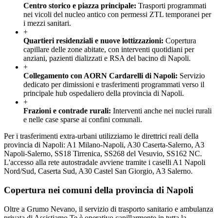
Centro storico e piazza principale
:
Trasporti programmati
nei vicoli del nucleo antico con permessi ZTL temporanei per
i mezzi sanitari.
+
Quartieri residenziali e nuove lottizzazioni
:
Copertura
capillare delle zone abitate, con interventi quotidiani per
anziani, pazienti dializzati e RSA del bacino di Napoli.
+
Collegamento con AORN Cardarelli di Napoli
:
Servizio
dedicato per dimissioni e trasferimenti programmati verso il
principale hub ospedaliero della provincia di Napoli.
+
Frazioni e contrade rurali
:
Interventi anche nei nuclei rurali
e nelle case sparse ai confini comunali.
Per i trasferimenti extra-urbani utilizziamo le direttrici reali della
provincia di Napoli: A1 Milano-Napoli, A30 Caserta-Salerno, A3
Napoli-Salerno, SS18 Tirrenica, SS268 del Vesuvio, SS162 NC.
L'accesso alla rete autostradale avviene tramite i caselli A1 Napoli
Nord/Sud, Caserta Sud, A30 Castel San Giorgio, A3 Salerno.
Copertura nei comuni della provincia di
Napoli
Oltre a
Grumo Nevano
, il servizio di trasporto sanitario e ambulanza
privata di Assistiamo Te è operativo capillarmente in tutta la