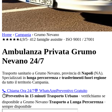
Home
›
Campania
›
Grumo Nevano
★★★★★
4,9/5
· 412 famiglie assistite · ISO 9001 / 27001
Ambulanza Privata Grumo
Nevano 24/7
Trasporto sanitario a
Grumo Nevano
, provincia di
Napoli
(
NA
).
Specializzati in
lunga percorrenza
e
trasferimenti fuori regione
da tutto il territorio
Campania
.
📞
Chiama Ora 24/7
💬
WhatsApp
Preventivo Gratuito
⏱
Preventivo in 15 minuti
·
Trasporto Urbano
·
verifichiamo se
disponibile a Grumo Nevano
·
Trasporto a Lunga Percorrenza
·
sempre disponibile