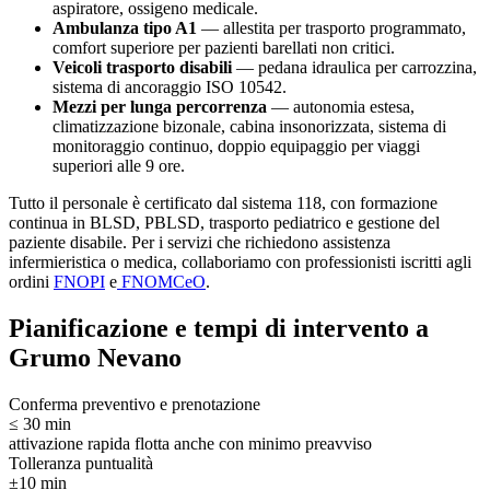
aspiratore, ossigeno medicale.
Ambulanza tipo A1
— allestita per trasporto programmato,
comfort superiore per pazienti barellati non critici.
Veicoli trasporto disabili
— pedana idraulica per carrozzina,
sistema di ancoraggio ISO 10542.
Mezzi per lunga percorrenza
— autonomia estesa,
climatizzazione bizonale, cabina insonorizzata, sistema di
monitoraggio continuo, doppio equipaggio per viaggi
superiori alle 9 ore.
Tutto il personale è certificato dal sistema 118, con formazione
continua in BLSD, PBLSD, trasporto pediatrico e gestione del
paziente disabile. Per i servizi che richiedono assistenza
infermieristica o medica, collaboriamo con professionisti iscritti agli
ordini
FNOPI
e
FNOMCeO
.
Pianificazione e tempi di intervento a
Grumo Nevano
Conferma preventivo e prenotazione
≤ 30 min
attivazione rapida flotta anche con minimo preavviso
Tolleranza puntualità
±10 min