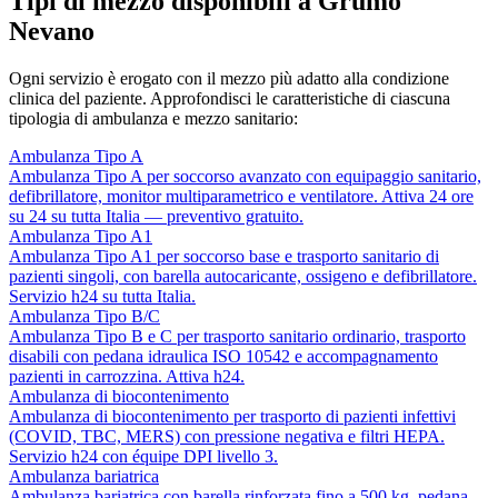
Tipi di mezzo disponibili a Grumo
Nevano
Ogni servizio è erogato con il mezzo più adatto alla condizione
clinica del paziente. Approfondisci le caratteristiche di ciascuna
tipologia di ambulanza e mezzo sanitario:
Ambulanza Tipo A
Ambulanza Tipo A per soccorso avanzato con equipaggio sanitario,
defibrillatore, monitor multiparametrico e ventilatore. Attiva 24 ore
su 24 su tutta Italia — preventivo gratuito.
Ambulanza Tipo A1
Ambulanza Tipo A1 per soccorso base e trasporto sanitario di
pazienti singoli, con barella autocaricante, ossigeno e defibrillatore.
Servizio h24 su tutta Italia.
Ambulanza Tipo B/C
Ambulanza Tipo B e C per trasporto sanitario ordinario, trasporto
disabili con pedana idraulica ISO 10542 e accompagnamento
pazienti in carrozzina. Attiva h24.
Ambulanza di biocontenimento
Ambulanza di biocontenimento per trasporto di pazienti infettivi
(COVID, TBC, MERS) con pressione negativa e filtri HEPA.
Servizio h24 con équipe DPI livello 3.
Ambulanza bariatrica
Ambulanza bariatrica con barella rinforzata fino a 500 kg, pedana