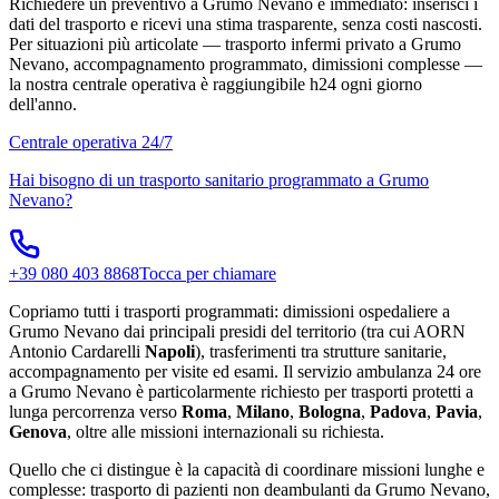
Richiedere un preventivo a Grumo Nevano è immediato: inserisci i
dati del trasporto e ricevi una stima trasparente, senza costi nascosti.
Per situazioni più articolate — trasporto infermi privato a Grumo
Nevano, accompagnamento programmato, dimissioni complesse —
la nostra centrale operativa è raggiungibile h24 ogni giorno
dell'anno.
Centrale operativa 24/7
Hai bisogno di un trasporto sanitario programmato a
Grumo
Nevano
?
+39 080 403 8868
Tocca per chiamare
Copriamo tutti i trasporti programmati: dimissioni ospedaliere a
Grumo Nevano dai principali presidi del territorio (tra cui AORN
Antonio Cardarelli
Napoli
), trasferimenti tra strutture sanitarie,
accompagnamento per visite ed esami. Il servizio ambulanza 24 ore
a Grumo Nevano è particolarmente richiesto per trasporti protetti a
lunga percorrenza verso
Roma
,
Milano
,
Bologna
,
Padova
,
Pavia
,
Genova
, oltre alle missioni internazionali su richiesta.
Quello che ci distingue è la capacità di coordinare missioni lunghe e
complesse: trasporto di pazienti non deambulanti da Grumo Nevano,