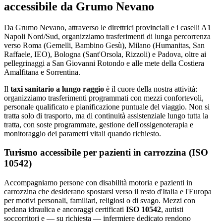
accessibile da
Grumo Nevano
Da Grumo Nevano, attraverso le direttrici provinciali e i caselli A1
Napoli Nord/Sud, organizziamo trasferimenti di lunga percorrenza
verso Roma (Gemelli, Bambino Gesù), Milano (Humanitas, San
Raffaele, IEO), Bologna (Sant'Orsola, Rizzoli) e Padova, oltre ai
pellegrinaggi a San Giovanni Rotondo e alle mete della Costiera
Amalfitana e Sorrentina.
Il
taxi sanitario a lungo raggio
è il cuore della nostra attività:
organizziamo trasferimenti programmati con mezzi confortevoli,
personale qualificato e pianificazione puntuale del viaggio. Non si
tratta solo di trasporto, ma di continuità assistenziale lungo tutta la
tratta, con soste programmate, gestione dell'ossigenoterapia e
monitoraggio dei parametri vitali quando richiesto.
Turismo accessibile per pazienti in carrozzina (ISO
10542)
Accompagniamo persone con disabilità motoria e pazienti in
carrozzina che desiderano spostarsi verso il resto d'Italia e l'Europa
per motivi personali, familiari, religiosi o di svago. Mezzi con
pedana idraulica e ancoraggi certificati
ISO 10542
, autisti
soccorritori e — su richiesta — infermiere dedicato rendono