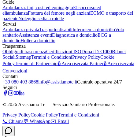
Guide
Ambulanza: tipi, costi ed equipaggio
Elisoccorso ed
eliambulanza
Frattura del femore negli anziani
ECMO e trasporto del
paziente
Noleggio sedia a rotelle
Servizi
Ambulanza privata
Trasporto disabili
Infermiere a domicilio
Volo
sanitario
Assistenza eventi
Diagnostica a domicilio
ECG a
domicilio
Holter a domicilio
Trasparenza
Obbligo di trasparenza
Certificazioni ISO
Dona il 5×1000
Bilanci
Sociali
Sitemap
Termini e Condizioni
Privacy Policy
Cookie
Policy
Termini di Partnership
🔒 Area riservata Partner
🔒 Area riservata
Convenzioni
Contatti
+39 080 403 8868
info@assistiamote.it
Centrale operativa 24/7
Seguici
©
2026
Assistiamo Te — Servizio Sanitario Professionale.
Privacy Policy
Cookie Policy
Termini e Condizioni
📞
Chiama
💬
WhatsApp
✉️
Email