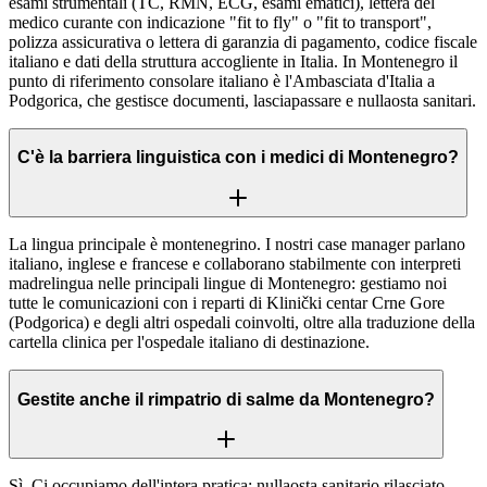
esami strumentali (TC, RMN, ECG, esami ematici), lettera del
medico curante con indicazione "fit to fly" o "fit to transport",
polizza assicurativa o lettera di garanzia di pagamento, codice fiscale
italiano e dati della struttura accogliente in Italia. In Montenegro il
punto di riferimento consolare italiano è l'Ambasciata d'Italia a
Podgorica, che gestisce documenti, lasciapassare e nullaosta sanitari.
C'è la barriera linguistica con i medici di Montenegro?
La lingua principale è montenegrino. I nostri case manager parlano
italiano, inglese e francese e collaborano stabilmente con interpreti
madrelingua nelle principali lingue di Montenegro: gestiamo noi
tutte le comunicazioni con i reparti di Klinički centar Crne Gore
(Podgorica) e degli altri ospedali coinvolti, oltre alla traduzione della
cartella clinica per l'ospedale italiano di destinazione.
Gestite anche il rimpatrio di salme da Montenegro?
Sì. Ci occupiamo dell'intera pratica: nullaosta sanitario rilasciato