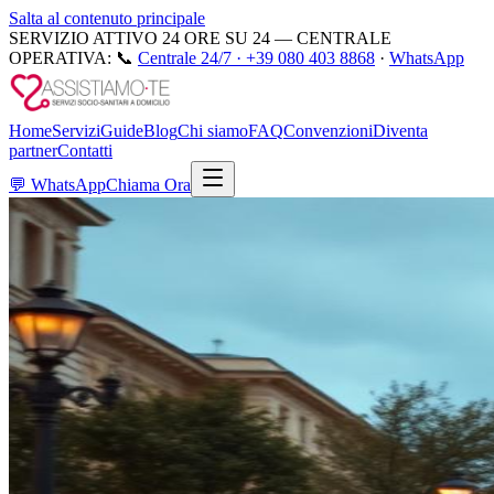
Salta al contenuto principale
SERVIZIO ATTIVO 24 ORE SU 24 — CENTRALE
OPERATIVA:
📞
Centrale 24/7 ·
+39 080 403 8868
·
WhatsApp
Home
Servizi
Guide
Blog
Chi siamo
FAQ
Convenzioni
Diventa
partner
Contatti
💬
WhatsApp
Chiama Ora