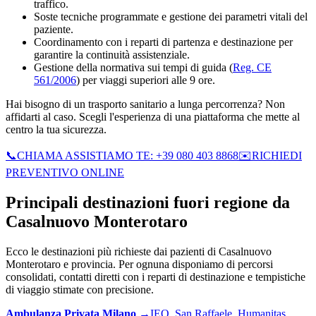
traffico.
Soste tecniche programmate e gestione dei parametri vitali del
paziente.
Coordinamento con i reparti di partenza e destinazione per
garantire la continuità assistenziale.
Gestione della normativa sui tempi di guida (
Reg. CE
561/2006
) per viaggi superiori alle 9 ore.
Hai bisogno di un trasporto sanitario a lunga percorrenza? Non
affidarti al caso. Scegli l'esperienza di una piattaforma che mette al
centro la tua sicurezza.
📞
CHIAMA ASSISTIAMO TE: +39 080 403 8868
✉️
RICHIEDI
PREVENTIVO ONLINE
Principali destinazioni fuori regione da
Casalnuovo Monterotaro
Ecco le destinazioni più richieste dai pazienti di
Casalnuovo
Monterotaro
e provincia. Per ognuna disponiamo di percorsi
consolidati, contatti diretti con i reparti di destinazione e tempistiche
di viaggio stimate con precisione.
Ambulanza Privata
Milano
→
IEO, San Raffaele, Humanitas,