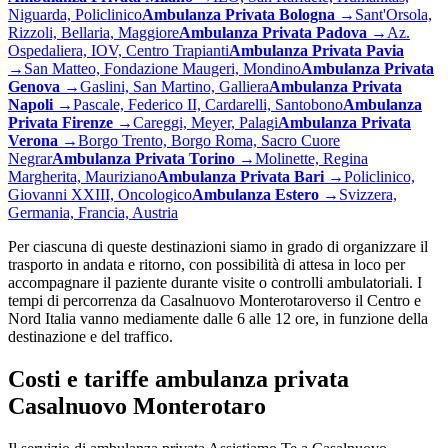
Niguarda, Policlinico
Ambulanza Privata
Bologna
→
Sant'Orsola,
Rizzoli, Bellaria, Maggiore
Ambulanza Privata
Padova
→
Az.
Ospedaliera, IOV, Centro Trapianti
Ambulanza Privata
Pavia
→
San Matteo, Fondazione Maugeri, Mondino
Ambulanza Privata
Genova
→
Gaslini, San Martino, Galliera
Ambulanza Privata
Napoli
→
Pascale, Federico II, Cardarelli, Santobono
Ambulanza
Privata
Firenze
→
Careggi, Meyer, Palagi
Ambulanza Privata
Verona
→
Borgo Trento, Borgo Roma, Sacro Cuore
Negrar
Ambulanza Privata
Torino
→
Molinette, Regina
Margherita, Mauriziano
Ambulanza Privata
Bari
→
Policlinico,
Giovanni XXIII, Oncologico
Ambulanza
Estero
→
Svizzera,
Germania, Francia, Austria
Per ciascuna di queste destinazioni siamo in grado di organizzare il
trasporto in andata e ritorno, con possibilità di attesa in loco per
accompagnare il paziente durante visite o controlli ambulatoriali. I
tempi di percorrenza da
Casalnuovo Monterotaro
verso il Centro e
Nord Italia vanno mediamente dalle 6 alle 12 ore, in funzione della
destinazione e del traffico.
Costi e tariffe ambulanza privata
Casalnuovo Monterotaro