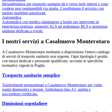
Idroambulanza per trasporto sanitario da e verso isole minori e zone
costiere non raggiungibili via strada. Coordiniamo il servizio con
partner marittimi autorizzati.
Automedica
Automedica con medico rianimatore a bordo per intervento in
emergenza-urgenza, supporto ALS ad ambulanze BLS e assistenza
sanitaria dedicata a eventi.
I nostri servizi a
Casalnuovo Monterotaro
A
Casalnuovo Monterotaro
mettiamo a disposizione l'intero catalogo
di servizi di trasporto sanitario non urgente. Ogni tipologia è gestita
con mezzi dedicati e personale qualificato, secondo le specifiche
normative vigenti in
Puglia
.
Trasporto sanitario semplice
Trasferimenti programmati a Casalnuovo Monterotaro per visite,
esami diagnostici e terapie. Ambulanza tipo A1, autista e
soccorritore certificato.
Dimissioni ospedaliere