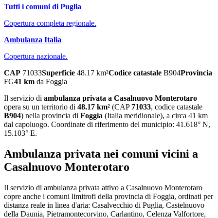
Tutti i comuni di
Puglia
Copertura completa regionale.
Ambulanza Italia
Copertura nazionale.
CAP
71033
Superficie
48.17
km²
Codice catastale
B904
Provincia
FG
41
km
da
Foggia
Il servizio di
ambulanza privata
a
Casalnuovo Monterotaro
opera su un territorio di
48.17
km²
(CAP
71033
, codice catastale
B904
) nella provincia di
Foggia
(
Italia meridionale
)
, a circa 41 km
dal capoluogo
. Coordinate di riferimento del municipio:
41.618
° N,
15.103
° E.
Ambulanza privata
nei comuni vicini a
Casalnuovo Monterotaro
Il servizio
di ambulanza privata
attivo a
Casalnuovo Monterotaro
copre anche i comuni limitrofi della provincia di
Foggia
, ordinati per
distanza reale in linea d'aria:
Casalvecchio di Puglia, Castelnuovo
della Daunia, Pietramontecorvino, Carlantino, Celenza Valfortore,