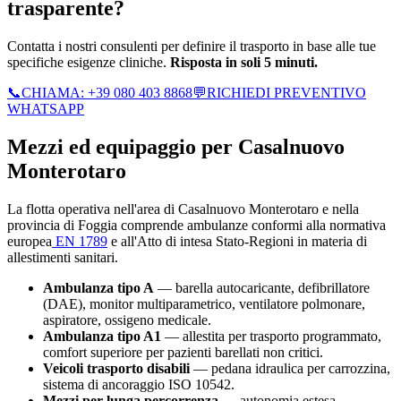
trasparente?
Contatta i nostri consulenti per definire il trasporto in base alle tue
specifiche esigenze cliniche.
Risposta in soli 5 minuti.
📞
CHIAMA:
+39 080 403 8868
💬
RICHIEDI PREVENTIVO
WHATSAPP
Mezzi ed equipaggio per
Casalnuovo
Monterotaro
La flotta operativa nell'area di
Casalnuovo Monterotaro
e nella
provincia di
Foggia
comprende ambulanze conformi alla normativa
europea
EN 1789
e all'Atto di intesa Stato-Regioni in materia di
allestimenti sanitari.
Ambulanza tipo A
— barella autocaricante, defibrillatore
(DAE), monitor multiparametrico, ventilatore polmonare,
aspiratore, ossigeno medicale.
Ambulanza tipo A1
— allestita per trasporto programmato,
comfort superiore per pazienti barellati non critici.
Veicoli trasporto disabili
— pedana idraulica per carrozzina,
sistema di ancoraggio ISO 10542.
Mezzi per lunga percorrenza
— autonomia estesa,