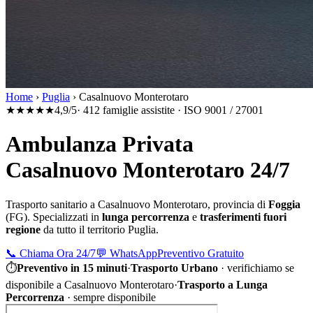
Home
›
Puglia
›
Casalnuovo Monterotaro
★★★★★
4,9/5
· 412 famiglie assistite · ISO 9001 / 27001
Ambulanza Privata
Casalnuovo Monterotaro 24/7
Trasporto sanitario a
Casalnuovo Monterotaro
, provincia di
Foggia
(
FG
). Specializzati in
lunga percorrenza
e
trasferimenti fuori
regione
da tutto il territorio
Puglia
.
📞
Chiama Ora 24/7
💬
WhatsApp
Preventivo Gratuito
⏱
Preventivo in 15 minuti
·
Trasporto Urbano
·
verifichiamo se
disponibile a Casalnuovo Monterotaro
·
Trasporto a Lunga
Percorrenza
· sempre disponibile