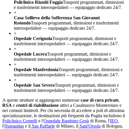
Policlinico Riuniti Foggia
Trasporti programmati, dimissioni
e trasferimenti interospedalieri — equipaggio dedicato 24/7.
+
Casa Sollievo della Sofferenza San Giovanni
Rotondo
Trasporti programmati, dimissioni e trasferimenti
interospedalieri — equipaggio dedicato 24/7.
+
Ospedale Cerignola
Trasporti programmati, dimissioni e
trasferimenti interospedalieri — equipaggio dedicato 24/7.
+
Ospedale Lucera
Trasporti programmati, dimissioni e
trasferimenti interospedalieri — equipaggio dedicato 24/7.
+
Ospedale Manfredonia
Trasporti programmati, dimissioni e
trasferimenti interospedalieri — equipaggio dedicato 24/7.
+
Ospedale San Severo
Trasporti programmati, dimissioni e
trasferimenti interospedalieri — equipaggio dedicato 24/7.
A queste strutture si aggiungono numerose
case di cura private
,
RSA
e
centri di riabilitazione
attivi a
Casalnuovo Monterotaro
e
nei comuni limitrofi. Per chi necessita di accedere a poli di altissima
specializzazione, le destinazioni più frequenti da
Puglia
includono il
Policlinico Gemelli
e l'
Ospedale Bambino Gesù
di Roma, l'
IEO
,
l'
Humanitas
e il
San Raffaele
di Milano, il
Sant'Orsola
di Bologna,