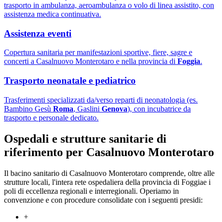
trasporto in ambulanza, aeroambulanza o volo di linea assistito, con
assistenza medica continuativa.
Assistenza eventi
Copertura sanitaria per manifestazioni sportive, fiere, sagre e
concerti a Casalnuovo Monterotaro e nella provincia di
Foggia
.
Trasporto neonatale e pediatrico
Trasferimenti specializzati da/verso reparti di neonatologia (es.
Bambino Gesù
Roma
, Gaslini
Genova
), con incubatrice da
trasporto e personale dedicato.
Ospedali e strutture sanitarie di
riferimento per
Casalnuovo Monterotaro
Il bacino sanitario di
Casalnuovo Monterotaro
comprende, oltre alle
strutture locali, l'intera rete ospedaliera della provincia di
Foggia
e i
poli di eccellenza regionali e interregionali. Operiamo in
convenzione e con procedure consolidate con i seguenti presidi:
+