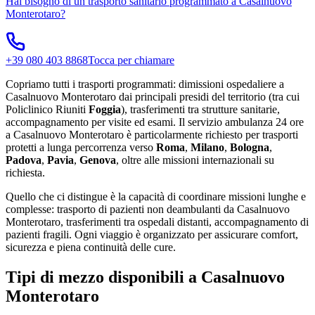
Hai bisogno di un trasporto sanitario programmato a
Casalnuovo
Monterotaro
?
+39 080 403 8868
Tocca per chiamare
Copriamo tutti i trasporti programmati: dimissioni ospedaliere a
Casalnuovo Monterotaro dai principali presidi del territorio (tra cui
Policlinico Riuniti
Foggia
), trasferimenti tra strutture sanitarie,
accompagnamento per visite ed esami. Il servizio ambulanza 24 ore
a Casalnuovo Monterotaro è particolarmente richiesto per trasporti
protetti a lunga percorrenza verso
Roma
,
Milano
,
Bologna
,
Padova
,
Pavia
,
Genova
, oltre alle missioni internazionali su
richiesta.
Quello che ci distingue è la capacità di coordinare missioni lunghe e
complesse: trasporto di pazienti non deambulanti da Casalnuovo
Monterotaro, trasferimenti tra ospedali distanti, accompagnamento di
pazienti fragili. Ogni viaggio è organizzato per assicurare comfort,
sicurezza e piena continuità delle cure.
Tipi di mezzo disponibili a Casalnuovo
Monterotaro