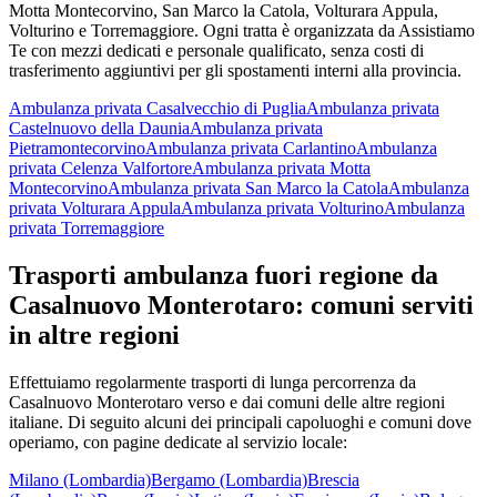
Motta Montecorvino, San Marco la Catola, Volturara Appula,
Volturino e Torremaggiore
. Ogni tratta è organizzata da Assistiamo
Te con mezzi dedicati e personale qualificato, senza costi di
trasferimento aggiuntivi per gli spostamenti interni alla provincia.
Ambulanza privata
Casalvecchio di Puglia
Ambulanza privata
Castelnuovo della Daunia
Ambulanza privata
Pietramontecorvino
Ambulanza privata
Carlantino
Ambulanza
privata
Celenza Valfortore
Ambulanza privata
Motta
Montecorvino
Ambulanza privata
San Marco la Catola
Ambulanza
privata
Volturara Appula
Ambulanza privata
Volturino
Ambulanza
privata
Torremaggiore
Trasporti ambulanza fuori regione da
Casalnuovo Monterotaro
: comuni serviti
in altre regioni
Effettuiamo regolarmente trasporti di lunga percorrenza da
Casalnuovo Monterotaro
verso e dai comuni delle altre regioni
italiane. Di seguito alcuni dei principali capoluoghi e comuni dove
operiamo, con pagine dedicate al servizio locale:
Milano (Lombardia)
Bergamo (Lombardia)
Brescia