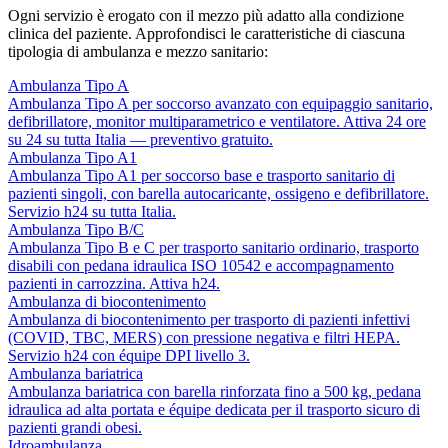
Ogni servizio è erogato con il mezzo più adatto alla condizione
clinica del paziente. Approfondisci le caratteristiche di ciascuna
tipologia di ambulanza e mezzo sanitario:
Ambulanza Tipo A
Ambulanza Tipo A per soccorso avanzato con equipaggio sanitario,
defibrillatore, monitor multiparametrico e ventilatore. Attiva 24 ore
su 24 su tutta Italia — preventivo gratuito.
Ambulanza Tipo A1
Ambulanza Tipo A1 per soccorso base e trasporto sanitario di
pazienti singoli, con barella autocaricante, ossigeno e defibrillatore.
Servizio h24 su tutta Italia.
Ambulanza Tipo B/C
Ambulanza Tipo B e C per trasporto sanitario ordinario, trasporto
disabili con pedana idraulica ISO 10542 e accompagnamento
pazienti in carrozzina. Attiva h24.
Ambulanza di biocontenimento
Ambulanza di biocontenimento per trasporto di pazienti infettivi
(COVID, TBC, MERS) con pressione negativa e filtri HEPA.
Servizio h24 con équipe DPI livello 3.
Ambulanza bariatrica
Ambulanza bariatrica con barella rinforzata fino a 500 kg, pedana
idraulica ad alta portata e équipe dedicata per il trasporto sicuro di
pazienti grandi obesi.
Idroambulanza