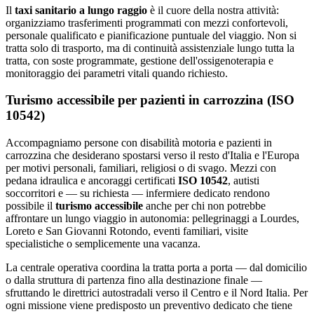
Il
taxi sanitario a lungo raggio
è il cuore della nostra attività:
organizziamo trasferimenti programmati con mezzi confortevoli,
personale qualificato e pianificazione puntuale del viaggio. Non si
tratta solo di trasporto, ma di continuità assistenziale lungo tutta la
tratta, con soste programmate, gestione dell'ossigenoterapia e
monitoraggio dei parametri vitali quando richiesto.
Turismo accessibile per pazienti in carrozzina (ISO
10542)
Accompagniamo persone con disabilità motoria e pazienti in
carrozzina che desiderano spostarsi verso il resto d'Italia e l'Europa
per motivi personali, familiari, religiosi o di svago. Mezzi con
pedana idraulica e ancoraggi certificati
ISO 10542
, autisti
soccorritori e — su richiesta — infermiere dedicato rendono
possibile il
turismo accessibile
anche per chi non potrebbe
affrontare un lungo viaggio in autonomia: pellegrinaggi a Lourdes,
Loreto e San Giovanni Rotondo, eventi familiari, visite
specialistiche o semplicemente una vacanza.
La centrale operativa coordina la tratta porta a porta — dal domicilio
o dalla struttura di partenza fino alla destinazione finale —
sfruttando le direttrici autostradali verso il Centro e il Nord Italia. Per
ogni missione viene predisposto un preventivo dedicato che tiene