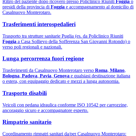
Ritiro del paziente dopo ricovero presso Policlinico Riuniti
Foggia
o
presidi della provincia di
Foggia
e accompagnamento al domicilio di
Casalnuovo Monterotaro.
Trasferimenti interospedalieri
Trasporto tra strutture sanitarie Puglia (es. da Policlinico Riuniti
Foggia
a Casa Sollievo della Sofferenza San Giovanni Rotondo) o
verso poli regionali e nazionali.
Lunga percorrenza fuori regione
Trasferimenti da Casalnuovo Monterotaro verso
Roma
,
Milano
,
Bologna
,
Padova
,
Pavia
,
Genova
e qualsiasi destinazione italiana
o estera, con equipaggio dedicato e mezzi a lunga autonomia.
Trasporto disabili
Veicoli con pedana idraulica conforme ISO 10542 per carrozzine,
ancoraggio sicuro e accompagnatore esperto.
Rimpatrio sanitario
Coordinamento rimpatri sanitari da/per Casalnuovo Monterotaro: