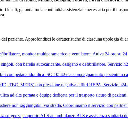
tori locali, garantiamo la continuità assistenziale necessaria per il tras
za.
 del paziente. Approfondisci le caratteristiche di ciascuna tipologia di
rillatore, monitor multiparametrico e ventilatore. Attiva 24 ore su 24 s
ngoli, con barella autocaricante, ossigeno e defibrillatore. Servizio h24 
sabili con pedana idraulica ISO 10542 e accompagnamento pazienti in ca
OVID, TBC, MERS) con pressione negativa e filtri HEPA. Servizio h24 c
ica ad alta portata e équipe dedicata per il trasporto sicuro di pazienti 
stiere non raggiungibili via strada. Coordiniamo il servizio con partner 
za-urgenza, supporto ALS ad ambulanze BLS e assistenza sanitaria ded