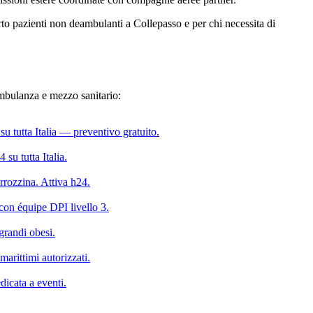
porto pazienti non deambulanti a Collepasso e per chi necessita di
 ambulanza e mezzo sanitario:
u tutta Italia — preventivo gratuito.
su tutta Italia.
rrozzina. Attiva h24.
on équipe DPI livello 3.
grandi obesi.
marittimi autorizzati.
icata a eventi.