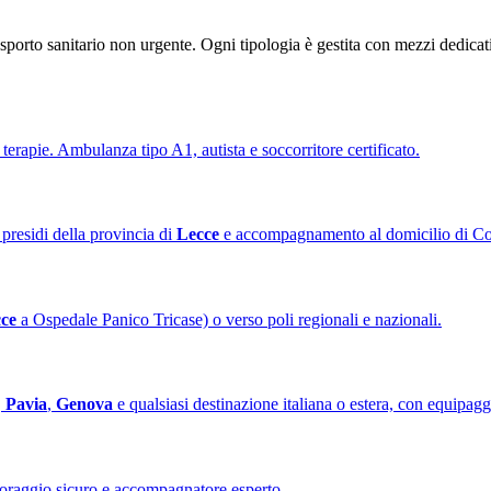
asporto sanitario non urgente. Ogni tipologia è gestita con mezzi dedicat
terapie. Ambulanza tipo A1, autista e soccorritore certificato.
presidi della provincia di
Lecce
e accompagnamento al domicilio di Co
ce
a Ospedale Panico Tricase) o verso poli regionali e nazionali.
,
Pavia
,
Genova
e qualsiasi destinazione italiana o estera, con equipa
oraggio sicuro e accompagnatore esperto.