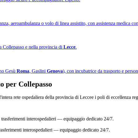
nza, aeroambulanza o volo di linea assistito, con assistenza medica con
 a Collepasso e nella provincia di
Lecce
.
bino Gesù
Roma
, Gaslini
Genova
), con incubatrice da trasporto e person
to per
Collepasso
l'intera rete ospedaliera della provincia di
Lecce
e i poli di eccellenza r
 trasferimenti interospedalieri — equipaggio dedicato 24/7.
rasferimenti interospedalieri — equipaggio dedicato 24/7.