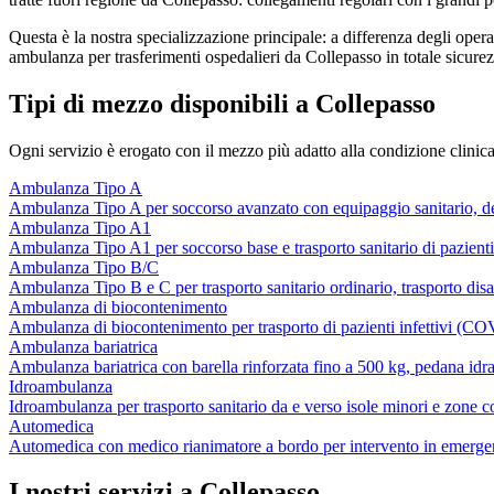
Questa è la nostra specializzazione principale: a differenza degli opera
ambulanza per trasferimenti ospedalieri da Collepasso in totale sicurez
Tipi di mezzo disponibili a Collepasso
Ogni servizio è erogato con il mezzo più adatto alla condizione clinica
Ambulanza Tipo A
Ambulanza Tipo A per soccorso avanzato con equipaggio sanitario, defib
Ambulanza Tipo A1
Ambulanza Tipo A1 per soccorso base e trasporto sanitario di pazienti si
Ambulanza Tipo B/C
Ambulanza Tipo B e C per trasporto sanitario ordinario, trasporto di
Ambulanza di biocontenimento
Ambulanza di biocontenimento per trasporto di pazienti infettivi (C
Ambulanza bariatrica
Ambulanza bariatrica con barella rinforzata fino a 500 kg, pedana idraul
Idroambulanza
Idroambulanza per trasporto sanitario da e verso isole minori e zone co
Automedica
Automedica con medico rianimatore a bordo per intervento in emergen
I nostri servizi a
Collepasso