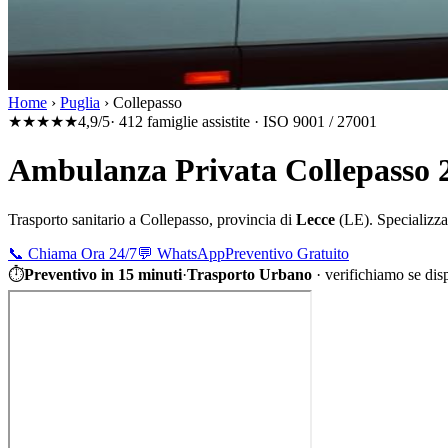
Home
›
Puglia
›
Collepasso
★★★★★
4,9/5
· 412 famiglie assistite · ISO 9001 / 27001
Ambulanza Privata Collepasso 
Trasporto sanitario a
Collepasso
, provincia di
Lecce
(
LE
). Specializza
📞
Chiama Ora 24/7
💬
WhatsApp
Preventivo Gratuito
⏱
Preventivo in 15 minuti
·
Trasporto Urbano
·
verifichiamo se dis