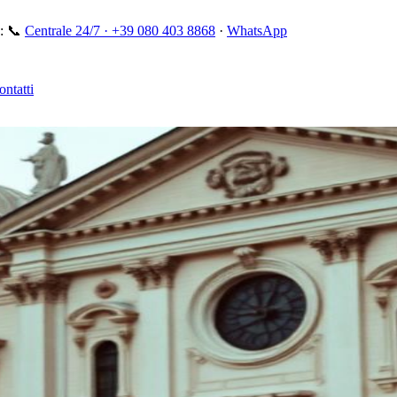
:
📞
Centrale 24/7 ·
+39 080 403 8868
·
WhatsApp
ontatti