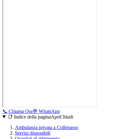
📞
Chiama Ora
💬
WhatsApp
📑 Indice della pagina
Apri
Chiudi
Ambulanza privata a
Collepasso
Servizi disponibili
Ospedali di riferimento