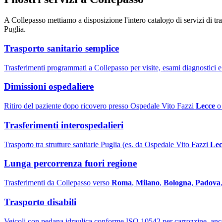
A
Collepasso
mettiamo a disposizione l'intero catalogo di servizi di tr
Puglia
.
Trasporto sanitario semplice
Trasferimenti programmati a Collepasso per visite, esami diagnostici e 
Dimissioni ospedaliere
Ritiro del paziente dopo ricovero presso Ospedale Vito Fazzi
Lecce
o 
Trasferimenti interospedalieri
Trasporto tra strutture sanitarie Puglia (es. da Ospedale Vito Fazzi
Lec
Lunga percorrenza fuori regione
Trasferimenti da Collepasso verso
Roma
,
Milano
,
Bologna
,
Padova
Trasporto disabili
Veicoli con pedana idraulica conforme ISO 10542 per carrozzine, anc