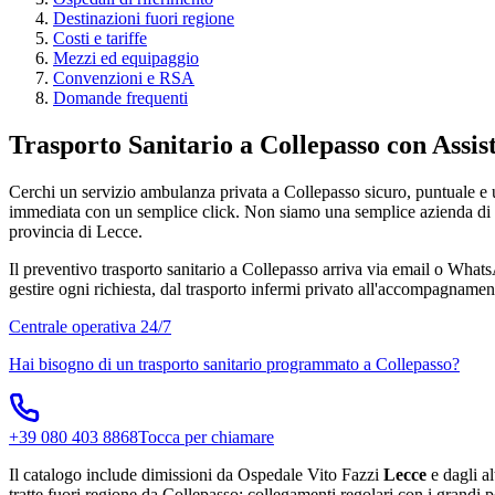
Destinazioni fuori regione
Costi e tariffe
Mezzi ed equipaggio
Convenzioni e RSA
Domande frequenti
Trasporto Sanitario a Collepasso con Assi
Cerchi un servizio ambulanza privata a Collepasso sicuro, puntuale e u
immediata con un semplice click. Non siamo una semplice azienda di tras
provincia di Lecce.
Il preventivo trasporto sanitario a Collepasso arriva via email o WhatsA
gestire ogni richiesta, dal trasporto infermi privato all'accompagnament
Centrale operativa 24/7
Hai bisogno di un trasporto sanitario programmato a
Collepasso
?
+39 080 403 8868
Tocca per chiamare
Il catalogo include dimissioni da Ospedale Vito Fazzi
Lecce
e dagli al
tratte fuori regione da Collepasso: collegamenti regolari con i grandi po