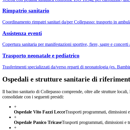
Rimpatrio sanitario
Coordinamento rimpatri sanitari da/per Collepasso: trasporto in ambula
Assistenza eventi
Copertura sanitaria per manifestazioni sportive, fiere, sagre e concerti
Trasporto neonatale e pediatrico
Trasferimenti specializzati da/verso reparti di neonatologia (es. Bam
Ospedali e strutture sanitarie di riferimen
Il bacino sanitario di
Collepasso
comprende, oltre alle strutture locali, 
consolidate con i seguenti presidi:
+
Ospedale Vito Fazzi Lecce
Trasporti programmati, dimissioni e
+
Ospedale Panico Tricase
Trasporti programmati, dimissioni e t
+