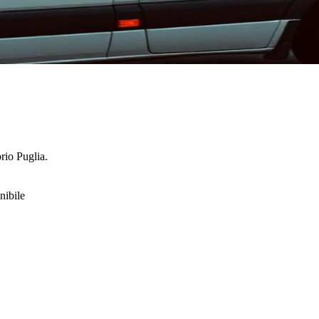
torio
Puglia
.
nibile