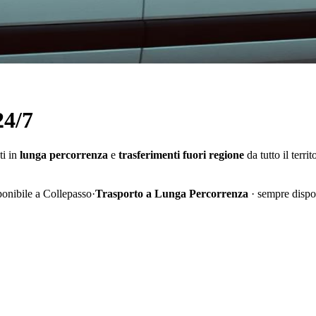
24/7
ti in
lunga percorrenza
e
trasferimenti fuori regione
da tutto il terri
ponibile a Collepasso
·
Trasporto a Lunga Percorrenza
· sempre dispo