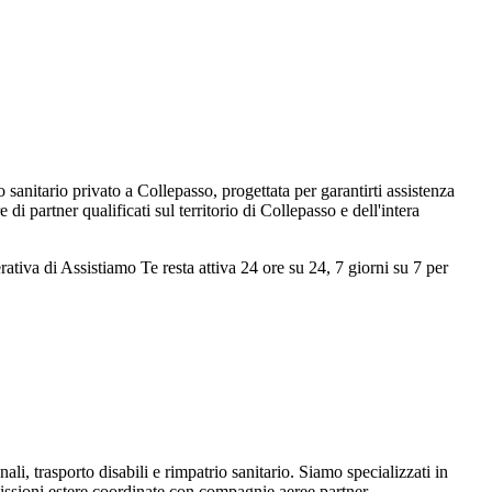
anitario privato a Collepasso, progettata per garantirti assistenza
partner qualificati sul territorio di Collepasso e dell'intera
rativa di Assistiamo Te resta attiva 24 ore su 24, 7 giorni su 7 per
ali, trasporto disabili e rimpatrio sanitario. Siamo specializzati in
missioni estere coordinate con compagnie aeree partner.