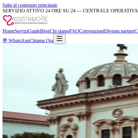
Salta al contenuto principale
SERVIZIO ATTIVO 24 ORE SU 24 — CENTRALE OPERATIVA
Home
Servizi
Guide
Blog
Chi siamo
FAQ
Convenzioni
Diventa partner
C
💬
WhatsApp
Chiama Ora