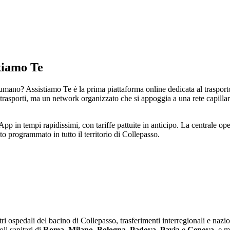
stiamo Te
mano? Assistiamo Te è la prima piattaforma online dedicata al trasporto s
porti, ma un network organizzato che si appoggia a una rete capillare di 
pp in tempi rapidissimi, con tariffe pattuite in anticipo. La centrale ope
o programmato in tutto il territorio di Collepasso.
tri ospedali del bacino di Collepasso, trasferimenti interregionali e nazion
li sanitari di
Roma
,
Milano
,
Bologna
,
Padova
,
Pavia
e
Genova
, e 