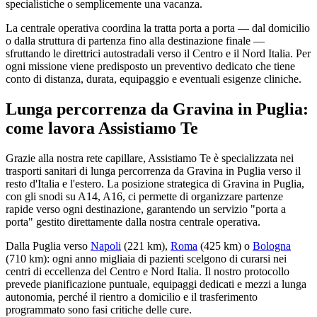
specialistiche o semplicemente una vacanza.
La centrale operativa coordina la tratta porta a porta — dal domicilio
o dalla struttura di partenza fino alla destinazione finale —
sfruttando le direttrici autostradali verso il Centro e il Nord Italia. Per
ogni missione viene predisposto un preventivo dedicato che tiene
conto di distanza, durata, equipaggio e eventuali esigenze cliniche.
Lunga percorrenza da Gravina in Puglia:
come lavora Assistiamo Te
Grazie alla nostra rete capillare, Assistiamo Te è specializzata nei
trasporti sanitari di lunga percorrenza da Gravina in Puglia verso il
resto d'Italia e l'estero. La posizione strategica di Gravina in Puglia,
con gli snodi su A14, A16, ci permette di organizzare partenze
rapide verso ogni destinazione, garantendo un servizio "porta a
porta" gestito direttamente dalla nostra centrale operativa.
Dalla
Puglia
verso
Napoli
(
221
km)
,
Roma
(
425
km)
o
Bologna
(
710
km)
: ogni anno migliaia di pazienti scelgono di curarsi nei
centri di eccellenza del Centro e Nord Italia. Il nostro protocollo
prevede pianificazione puntuale, equipaggi dedicati e mezzi a lunga
autonomia, perché il rientro a domicilio e il trasferimento
programmato sono fasi critiche delle cure.