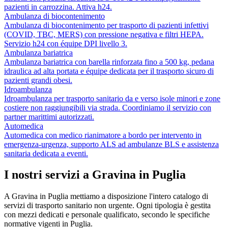
pazienti in carrozzina. Attiva h24.
Ambulanza di biocontenimento
Ambulanza di biocontenimento per trasporto di pazienti infettivi
(COVID, TBC, MERS) con pressione negativa e filtri HEPA.
Servizio h24 con équipe DPI livello 3.
Ambulanza bariatrica
Ambulanza bariatrica con barella rinforzata fino a 500 kg, pedana
idraulica ad alta portata e équipe dedicata per il trasporto sicuro di
pazienti grandi obesi.
Idroambulanza
Idroambulanza per trasporto sanitario da e verso isole minori e zone
costiere non raggiungibili via strada. Coordiniamo il servizio con
partner marittimi autorizzati.
Automedica
Automedica con medico rianimatore a bordo per intervento in
emergenza-urgenza, supporto ALS ad ambulanze BLS e assistenza
sanitaria dedicata a eventi.
I nostri servizi a
Gravina in Puglia
A
Gravina in Puglia
mettiamo a disposizione l'intero catalogo di
servizi di trasporto sanitario non urgente. Ogni tipologia è gestita
con mezzi dedicati e personale qualificato, secondo le specifiche
normative vigenti in
Puglia
.