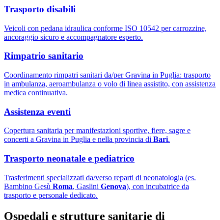
Trasporto disabili
Veicoli con pedana idraulica conforme ISO 10542 per carrozzine,
ancoraggio sicuro e accompagnatore esperto.
Rimpatrio sanitario
Coordinamento rimpatri sanitari da/per Gravina in Puglia: trasporto
in ambulanza, aeroambulanza o volo di linea assistito, con assistenza
medica continuativa.
Assistenza eventi
Copertura sanitaria per manifestazioni sportive, fiere, sagre e
concerti a Gravina in Puglia e nella provincia di
Bari
.
Trasporto neonatale e pediatrico
Trasferimenti specializzati da/verso reparti di neonatologia (es.
Bambino Gesù
Roma
, Gaslini
Genova
), con incubatrice da
trasporto e personale dedicato.
Ospedali e strutture sanitarie di