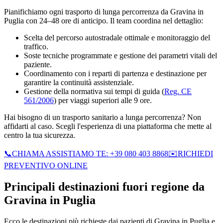
Pianifichiamo ogni trasporto di lunga percorrenza da Gravina in
Puglia con 24–48 ore di anticipo. Il team coordina nel dettaglio:
Scelta del percorso autostradale ottimale e monitoraggio del
traffico.
Soste tecniche programmate e gestione dei parametri vitali del
paziente.
Coordinamento con i reparti di partenza e destinazione per
garantire la continuità assistenziale.
Gestione della normativa sui tempi di guida (
Reg. CE
561/2006
) per viaggi superiori alle 9 ore.
Hai bisogno di un trasporto sanitario a lunga percorrenza? Non
affidarti al caso. Scegli l'esperienza di una piattaforma che mette al
centro la tua sicurezza.
📞
CHIAMA ASSISTIAMO TE: +39 080 403 8868
✉️
RICHIEDI
PREVENTIVO ONLINE
Principali destinazioni fuori regione da
Gravina in Puglia
Ecco le destinazioni più richieste dai pazienti di
Gravina in Puglia
e