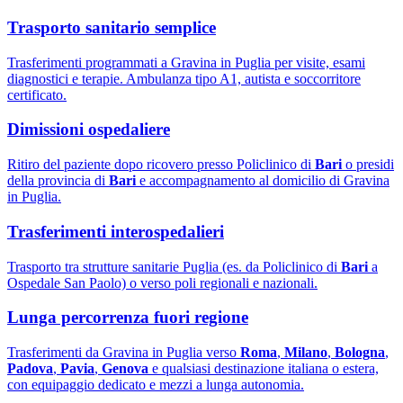
Trasporto sanitario semplice
Trasferimenti programmati a Gravina in Puglia per visite, esami
diagnostici e terapie. Ambulanza tipo A1, autista e soccorritore
certificato.
Dimissioni ospedaliere
Ritiro del paziente dopo ricovero presso Policlinico di
Bari
o presidi
della provincia di
Bari
e accompagnamento al domicilio di Gravina
in Puglia.
Trasferimenti interospedalieri
Trasporto tra strutture sanitarie Puglia (es. da Policlinico di
Bari
a
Ospedale San Paolo) o verso poli regionali e nazionali.
Lunga percorrenza fuori regione
Trasferimenti da Gravina in Puglia verso
Roma
,
Milano
,
Bologna
,
Padova
,
Pavia
,
Genova
e qualsiasi destinazione italiana o estera,
con equipaggio dedicato e mezzi a lunga autonomia.