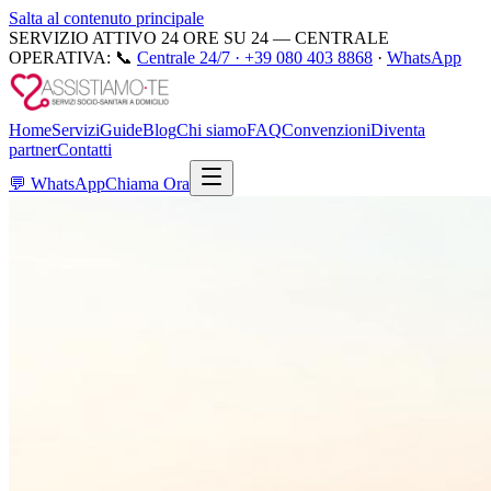
Salta al contenuto principale
SERVIZIO ATTIVO 24 ORE SU 24 — CENTRALE
OPERATIVA:
📞
Centrale 24/7 ·
+39 080 403 8868
·
WhatsApp
Home
Servizi
Guide
Blog
Chi siamo
FAQ
Convenzioni
Diventa
partner
Contatti
💬
WhatsApp
Chiama Ora