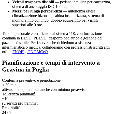
Veicoli trasporto disabili
— pedana idraulica per carrozzina,
sistema di ancoraggio ISO 10542.
Mezzi per lunga percorrenza
— autonomia estesa,
climatizzazione bizonale, cabina insonorizzata, sistema di
monitoraggio continuo, doppio equipaggio per viaggi
superiori alle 9 ore.
Tutto il personale è certificato dal sistema 118, con formazione
continua in BLSD, PBLSD, trasporto pediatrico e gestione del
paziente disabile. Per i servizi che richiedono assistenza
infermieristica o medica, collaboriamo con professionisti iscritti agli
ordini
FNOPI
e
FNOMCeO
.
Pianificazione e tempi di intervento a
Gravina in Puglia
Conferma preventivo e prenotazione
≤ 30 min
attivazione rapida flotta anche con minimo preavviso
Tolleranza puntualità
±10 min
su servizi programmati
Reperibilità
24 / 7