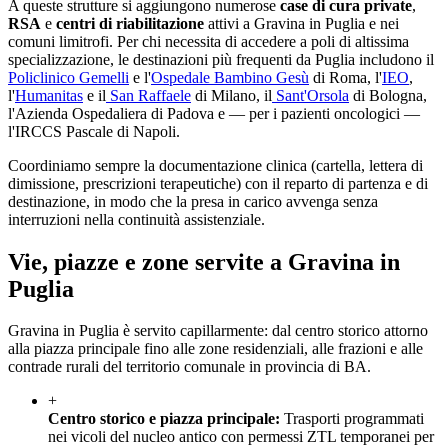
A queste strutture si aggiungono numerose
case di cura private
,
RSA
e
centri di riabilitazione
attivi a
Gravina in Puglia
e nei
comuni limitrofi. Per chi necessita di accedere a poli di altissima
specializzazione, le destinazioni più frequenti da
Puglia
includono il
Policlinico Gemelli
e l'
Ospedale Bambino Gesù
di Roma, l'
IEO
,
l'
Humanitas
e il
San Raffaele
di Milano, il
Sant'Orsola
di Bologna,
l'Azienda Ospedaliera di Padova e — per i pazienti oncologici —
l'IRCCS Pascale di Napoli.
Coordiniamo sempre la documentazione clinica (cartella, lettera di
dimissione, prescrizioni terapeutiche) con il reparto di partenza e di
destinazione, in modo che la presa in carico avvenga senza
interruzioni nella continuità assistenziale.
Vie, piazze e zone servite a
Gravina in
Puglia
Gravina in Puglia è servito capillarmente: dal centro storico attorno
alla piazza principale fino alle zone residenziali, alle frazioni e alle
contrade rurali del territorio comunale in provincia di BA.
+
Centro storico e piazza principale
:
Trasporti programmati
nei vicoli del nucleo antico con permessi ZTL temporanei per