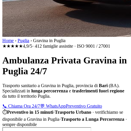
Home
›
Puglia
›
Gravina in Puglia
★★★★★
4,9/5
· 412 famiglie assistite · ISO 9001 / 27001
Ambulanza Privata Gravina in
Puglia 24/7
Trasporto sanitario a
Gravina in Puglia
, provincia di
Bari
(
BA
).
Specializzati in
lunga percorrenza
e
trasferimenti fuori regione
da tutto il territorio
Puglia
.
📞
Chiama Ora 24/7
💬
WhatsApp
Preventivo Gratuito
⏱
Preventivo in 15 minuti
·
Trasporto Urbano
·
verifichiamo se
disponibile a Gravina in Puglia
·
Trasporto a Lunga Percorrenza
·
sempre disponibile