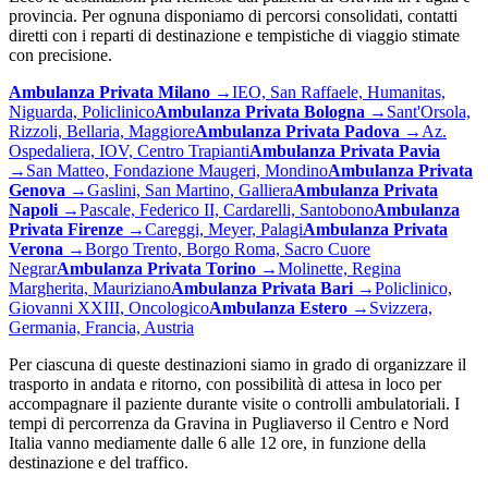
provincia. Per ognuna disponiamo di percorsi consolidati, contatti
diretti con i reparti di destinazione e tempistiche di viaggio stimate
con precisione.
Ambulanza Privata
Milano
→
IEO, San Raffaele, Humanitas,
Niguarda, Policlinico
Ambulanza Privata
Bologna
→
Sant'Orsola,
Rizzoli, Bellaria, Maggiore
Ambulanza Privata
Padova
→
Az.
Ospedaliera, IOV, Centro Trapianti
Ambulanza Privata
Pavia
→
San Matteo, Fondazione Maugeri, Mondino
Ambulanza Privata
Genova
→
Gaslini, San Martino, Galliera
Ambulanza Privata
Napoli
→
Pascale, Federico II, Cardarelli, Santobono
Ambulanza
Privata
Firenze
→
Careggi, Meyer, Palagi
Ambulanza Privata
Verona
→
Borgo Trento, Borgo Roma, Sacro Cuore
Negrar
Ambulanza Privata
Torino
→
Molinette, Regina
Margherita, Mauriziano
Ambulanza Privata
Bari
→
Policlinico,
Giovanni XXIII, Oncologico
Ambulanza
Estero
→
Svizzera,
Germania, Francia, Austria
Per ciascuna di queste destinazioni siamo in grado di organizzare il
trasporto in andata e ritorno, con possibilità di attesa in loco per
accompagnare il paziente durante visite o controlli ambulatoriali. I
tempi di percorrenza da
Gravina in Puglia
verso il Centro e Nord
Italia vanno mediamente dalle 6 alle 12 ore, in funzione della
destinazione e del traffico.