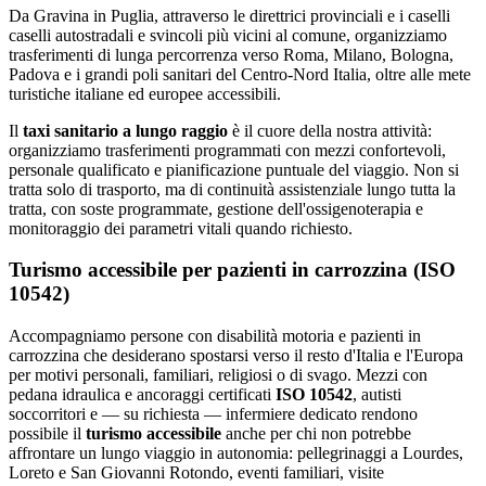
Da Gravina in Puglia, attraverso le direttrici provinciali e i caselli
caselli autostradali e svincoli più vicini al comune, organizziamo
trasferimenti di lunga percorrenza verso Roma, Milano, Bologna,
Padova e i grandi poli sanitari del Centro-Nord Italia, oltre alle mete
turistiche italiane ed europee accessibili.
Il
taxi sanitario a lungo raggio
è il cuore della nostra attività:
organizziamo trasferimenti programmati con mezzi confortevoli,
personale qualificato e pianificazione puntuale del viaggio. Non si
tratta solo di trasporto, ma di continuità assistenziale lungo tutta la
tratta, con soste programmate, gestione dell'ossigenoterapia e
monitoraggio dei parametri vitali quando richiesto.
Turismo accessibile per pazienti in carrozzina (ISO
10542)
Accompagniamo persone con disabilità motoria e pazienti in
carrozzina che desiderano spostarsi verso il resto d'Italia e l'Europa
per motivi personali, familiari, religiosi o di svago. Mezzi con
pedana idraulica e ancoraggi certificati
ISO 10542
, autisti
soccorritori e — su richiesta — infermiere dedicato rendono
possibile il
turismo accessibile
anche per chi non potrebbe
affrontare un lungo viaggio in autonomia: pellegrinaggi a Lourdes,
Loreto e San Giovanni Rotondo, eventi familiari, visite