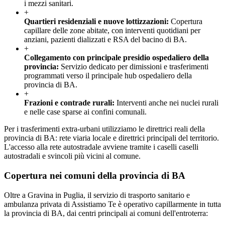
i mezzi sanitari.
+
Quartieri residenziali e nuove lottizzazioni
:
Copertura
capillare delle zone abitate, con interventi quotidiani per
anziani, pazienti dializzati e RSA del bacino di BA.
+
Collegamento con principale presidio ospedaliero della
provincia
:
Servizio dedicato per dimissioni e trasferimenti
programmati verso il principale hub ospedaliero della
provincia di BA.
+
Frazioni e contrade rurali
:
Interventi anche nei nuclei rurali
e nelle case sparse ai confini comunali.
Per i trasferimenti extra-urbani utilizziamo le direttrici reali della
provincia di BA: rete viaria locale e direttrici principali del territorio.
L'accesso alla rete autostradale avviene tramite i caselli caselli
autostradali e svincoli più vicini al comune.
Copertura nei comuni della provincia di
BA
Oltre a
Gravina in Puglia
, il servizio di trasporto sanitario e
ambulanza privata di Assistiamo Te è operativo capillarmente in tutta
la provincia di
BA
, dai centri principali ai comuni dell'entroterra: