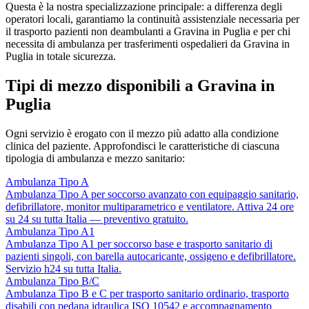
Questa è la nostra specializzazione principale: a differenza degli
operatori locali, garantiamo la continuità assistenziale necessaria per
il trasporto pazienti non deambulanti a Gravina in Puglia e per chi
necessita di ambulanza per trasferimenti ospedalieri da Gravina in
Puglia in totale sicurezza.
Tipi di mezzo disponibili a Gravina in
Puglia
Ogni servizio è erogato con il mezzo più adatto alla condizione
clinica del paziente. Approfondisci le caratteristiche di ciascuna
tipologia di ambulanza e mezzo sanitario:
Ambulanza Tipo A
Ambulanza Tipo A per soccorso avanzato con equipaggio sanitario,
defibrillatore, monitor multiparametrico e ventilatore. Attiva 24 ore
su 24 su tutta Italia — preventivo gratuito.
Ambulanza Tipo A1
Ambulanza Tipo A1 per soccorso base e trasporto sanitario di
pazienti singoli, con barella autocaricante, ossigeno e defibrillatore.
Servizio h24 su tutta Italia.
Ambulanza Tipo B/C
Ambulanza Tipo B e C per trasporto sanitario ordinario, trasporto
disabili con pedana idraulica ISO 10542 e accompagnamento