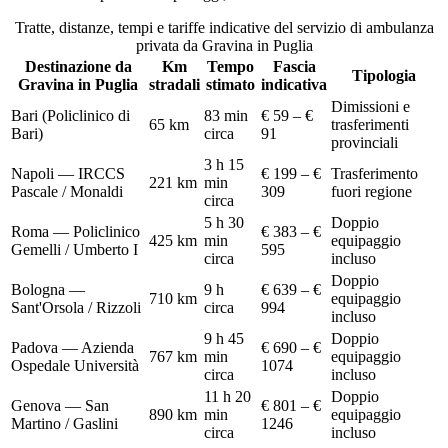
Tratte, distanze, tempi e tariffe indicative del servizio di
ambulanza
privata
da
Gravina in Puglia
Destinazione da
Km
Tempo
Fascia
Tipologia
Gravina in Puglia
stradali
stimato
indicativa
Dimissioni e
Bari (Policlinico di
83 min
€ 59 – €
65
km
trasferimenti
Bari)
circa
91
provinciali
3 h 15
Napoli — IRCCS
€ 199 – €
Trasferimento
221
km
min
Pascale / Monaldi
309
fuori regione
circa
5 h 30
Doppio
Roma — Policlinico
€ 383 – €
425
km
min
equipaggio
Gemelli / Umberto I
595
circa
incluso
Doppio
Bologna —
9 h
€ 639 – €
710
km
equipaggio
Sant'Orsola / Rizzoli
circa
994
incluso
9 h 45
Doppio
Padova — Azienda
€ 690 – €
767
km
min
equipaggio
Ospedale Università
1074
circa
incluso
11 h 20
Doppio
Genova — San
€ 801 – €
890
km
min
equipaggio
Martino / Gaslini
1246
circa
incluso