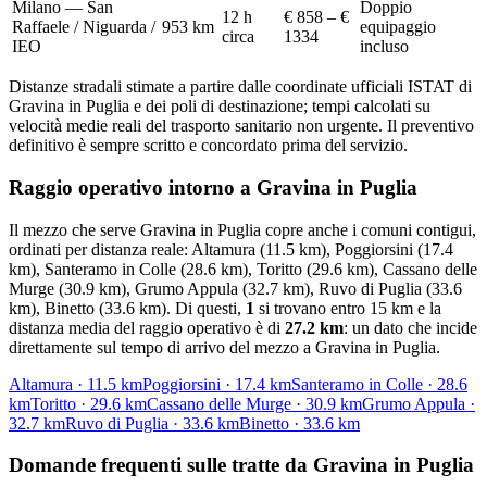
Milano — San
Doppio
12 h
€ 858 – €
Raffaele / Niguarda /
953
km
equipaggio
circa
1334
IEO
incluso
Distanze stradali stimate a partire dalle coordinate ufficiali ISTAT di
Gravina in Puglia
e dei poli di destinazione; tempi calcolati su
velocità medie reali del trasporto sanitario non urgente. Il preventivo
definitivo è sempre scritto e concordato prima del servizio.
Raggio operativo intorno a
Gravina in Puglia
Il mezzo che serve
Gravina in Puglia
copre anche i comuni contigui,
ordinati per distanza reale:
Altamura (11.5 km), Poggiorsini (17.4
km), Santeramo in Colle (28.6 km), Toritto (29.6 km), Cassano delle
Murge (30.9 km), Grumo Appula (32.7 km), Ruvo di Puglia (33.6
km), Binetto (33.6 km)
. Di questi,
1
si trovano entro 15 km e la
distanza media del raggio operativo è di
27.2
km
: un dato che incide
direttamente sul tempo di arrivo del mezzo a
Gravina in Puglia
.
Altamura
·
11.5
km
Poggiorsini
·
17.4
km
Santeramo in Colle
·
28.6
km
Toritto
·
29.6
km
Cassano delle Murge
·
30.9
km
Grumo Appula
·
32.7
km
Ruvo di Puglia
·
33.6
km
Binetto
·
33.6
km
Domande frequenti sulle tratte da
Gravina in Puglia