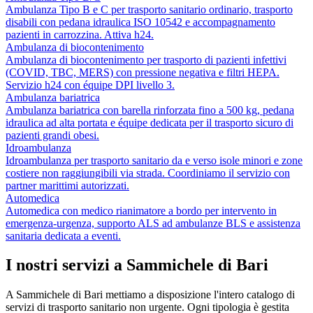
Ambulanza Tipo B e C per trasporto sanitario ordinario, trasporto
disabili con pedana idraulica ISO 10542 e accompagnamento
pazienti in carrozzina. Attiva h24.
Ambulanza di biocontenimento
Ambulanza di biocontenimento per trasporto di pazienti infettivi
(COVID, TBC, MERS) con pressione negativa e filtri HEPA.
Servizio h24 con équipe DPI livello 3.
Ambulanza bariatrica
Ambulanza bariatrica con barella rinforzata fino a 500 kg, pedana
idraulica ad alta portata e équipe dedicata per il trasporto sicuro di
pazienti grandi obesi.
Idroambulanza
Idroambulanza per trasporto sanitario da e verso isole minori e zone
costiere non raggiungibili via strada. Coordiniamo il servizio con
partner marittimi autorizzati.
Automedica
Automedica con medico rianimatore a bordo per intervento in
emergenza-urgenza, supporto ALS ad ambulanze BLS e assistenza
sanitaria dedicata a eventi.
I nostri servizi a
Sammichele di Bari
A
Sammichele di Bari
mettiamo a disposizione l'intero catalogo di
servizi di trasporto sanitario non urgente. Ogni tipologia è gestita