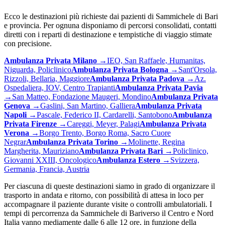
Ecco le destinazioni più richieste dai pazienti di
Sammichele di Bari
e provincia. Per ognuna disponiamo di percorsi consolidati, contatti
diretti con i reparti di destinazione e tempistiche di viaggio stimate
con precisione.
Ambulanza Privata
Milano
→
IEO, San Raffaele, Humanitas,
Niguarda, Policlinico
Ambulanza Privata
Bologna
→
Sant'Orsola,
Rizzoli, Bellaria, Maggiore
Ambulanza Privata
Padova
→
Az.
Ospedaliera, IOV, Centro Trapianti
Ambulanza Privata
Pavia
→
San Matteo, Fondazione Maugeri, Mondino
Ambulanza Privata
Genova
→
Gaslini, San Martino, Galliera
Ambulanza Privata
Napoli
→
Pascale, Federico II, Cardarelli, Santobono
Ambulanza
Privata
Firenze
→
Careggi, Meyer, Palagi
Ambulanza Privata
Verona
→
Borgo Trento, Borgo Roma, Sacro Cuore
Negrar
Ambulanza Privata
Torino
→
Molinette, Regina
Margherita, Mauriziano
Ambulanza Privata
Bari
→
Policlinico,
Giovanni XXIII, Oncologico
Ambulanza
Estero
→
Svizzera,
Germania, Francia, Austria
Per ciascuna di queste destinazioni siamo in grado di organizzare il
trasporto in andata e ritorno, con possibilità di attesa in loco per
accompagnare il paziente durante visite o controlli ambulatoriali. I
tempi di percorrenza da
Sammichele di Bari
verso il Centro e Nord
Italia vanno mediamente dalle 6 alle 12 ore, in funzione della