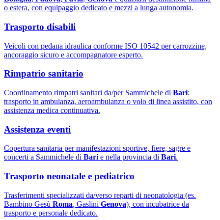
o estera, con equipaggio dedicato e mezzi a lunga autonomia.
Trasporto disabili
Veicoli con pedana idraulica conforme ISO 10542 per carrozzine,
ancoraggio sicuro e accompagnatore esperto.
Rimpatrio sanitario
Coordinamento rimpatri sanitari da/per Sammichele di
Bari
:
trasporto in ambulanza, aeroambulanza o volo di linea assistito, con
assistenza medica continuativa.
Assistenza eventi
Copertura sanitaria per manifestazioni sportive, fiere, sagre e
concerti a Sammichele di
Bari
e nella provincia di
Bari
.
Trasporto neonatale e pediatrico
Trasferimenti specializzati da/verso reparti di neonatologia (es.
Bambino Gesù
Roma
, Gaslini
Genova
), con incubatrice da
trasporto e personale dedicato.