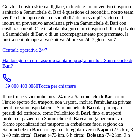
Grazie al nostro sistema digitale, richiedere un preventivo trasporto
sanitario a Sammichele di Bari è questione di secondi: il nostro team
verifica in tempo reale la disponibilità del mezzo più vicino e ti
inoltra un preventivo ambulanza privata Sammichele di Bari con
costi trasparenti. Che tu abbia bisogno di un trasporto infermi privato
a Sammichele di Bari o di un accompagnamento programmato, la
nostra centrale operativa è attiva 24 ore su 24, 7 giorni su 7.
Centrale operativa 24/7
Hai bisogno di un trasporto sanitario programmato a
Sammichele di
Bari
?
+39 080 403 8868
Tocca per chiamare
Il nostro servizio ambulanza 24 ore a Sammichele di
Bari
copre
l'intero spettro dei trasporti non urgenti, inclusa l'ambulanza privata
per dimissioni ospedaliere a Sammichele di
Bari
dai principali
presidi del territorio, come Policlinico di
Bari
, fino ai trasporti
protetti di pazienti da Sammichele di
Bari
a lunga percorrenza.
Siamo specializzati nel trasporto in ambulanza fuori regione da
Sammichele di
Bari
: collegamenti regolari verso
Napoli
(275 km, 3
h 40 min circa),
Roma
(473 km, 6 h circa),
Bologna
(742 km, 9 h