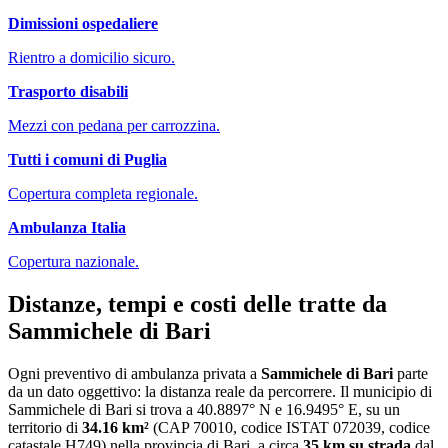
Dimissioni ospedaliere
Rientro a domicilio sicuro.
Trasporto disabili
Mezzi con pedana per carrozzina.
Tutti i comuni di
Puglia
Copertura completa regionale.
Ambulanza Italia
Copertura nazionale.
Distanze, tempi e costi delle tratte da
Sammichele di Bari
Ogni preventivo di
ambulanza privata
a
Sammichele di Bari
parte
da un dato oggettivo: la distanza reale da percorrere. Il municipio di
Sammichele di Bari
si trova a
40.8897
° N e
16.9495
° E, su un
territorio di
34.16
km²
(CAP
70010
, codice ISTAT
072039
, codice
catastale
H749
) nella provincia di
Bari
, a circa
35
km su strada
dal