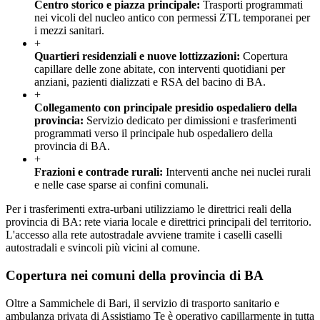
Centro storico e piazza principale
:
Trasporti programmati
nei vicoli del nucleo antico con permessi ZTL temporanei per
i mezzi sanitari.
+
Quartieri residenziali e nuove lottizzazioni
:
Copertura
capillare delle zone abitate, con interventi quotidiani per
anziani, pazienti dializzati e RSA del bacino di BA.
+
Collegamento con principale presidio ospedaliero della
provincia
:
Servizio dedicato per dimissioni e trasferimenti
programmati verso il principale hub ospedaliero della
provincia di BA.
+
Frazioni e contrade rurali
:
Interventi anche nei nuclei rurali
e nelle case sparse ai confini comunali.
Per i trasferimenti extra-urbani utilizziamo le direttrici reali della
provincia di BA: rete viaria locale e direttrici principali del territorio.
L'accesso alla rete autostradale avviene tramite i caselli caselli
autostradali e svincoli più vicini al comune.
Copertura nei comuni della provincia di
BA
Oltre a
Sammichele di Bari
, il servizio di trasporto sanitario e
ambulanza privata di Assistiamo Te è operativo capillarmente in tutta