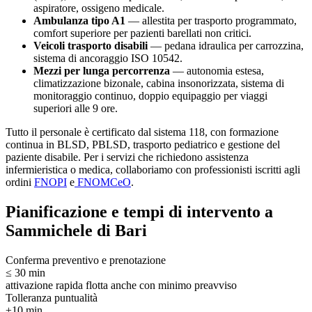
aspiratore, ossigeno medicale.
Ambulanza tipo A1
— allestita per trasporto programmato,
comfort superiore per pazienti barellati non critici.
Veicoli trasporto disabili
— pedana idraulica per carrozzina,
sistema di ancoraggio ISO 10542.
Mezzi per lunga percorrenza
— autonomia estesa,
climatizzazione bizonale, cabina insonorizzata, sistema di
monitoraggio continuo, doppio equipaggio per viaggi
superiori alle 9 ore.
Tutto il personale è certificato dal sistema 118, con formazione
continua in BLSD, PBLSD, trasporto pediatrico e gestione del
paziente disabile. Per i servizi che richiedono assistenza
infermieristica o medica, collaboriamo con professionisti iscritti agli
ordini
FNOPI
e
FNOMCeO
.
Pianificazione e tempi di intervento a
Sammichele di Bari
Conferma preventivo e prenotazione
≤ 30 min
attivazione rapida flotta anche con minimo preavviso
Tolleranza puntualità
±10 min