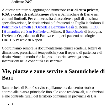
dedicato 24/7.
A queste strutture si aggiungono numerose
case di cura private
,
RSA
e
centri di riabilitazione
attivi a
Sammichele di Bari
e nei
comuni limitrofi. Per chi necessita di accedere a poli di altissima
specializzazione, le destinazioni più frequenti da
Puglia
includono il
Policlinico Gemelli
e l'
Ospedale Bambino Gesù
di Roma, l'
IEO
,
l'
Humanitas
e il
San Raffaele
di Milano, il
Sant'Orsola
di Bologna,
l'Azienda Ospedaliera di Padova e — per i pazienti oncologici —
l'IRCCS Pascale di Napoli.
Coordiniamo sempre la documentazione clinica (cartella, lettera di
dimissione, prescrizioni terapeutiche) con il reparto di partenza e di
destinazione, in modo che la presa in carico avvenga senza
interruzioni nella continuità assistenziale.
Vie, piazze e zone servite a
Sammichele di
Bari
Sammichele di Bari è servito capillarmente: dal centro storico
attorno alla piazza principale fino alle zone residenziali, alle frazioni
e alle contrade rurali del territorio comunale in provincia di BA.
+