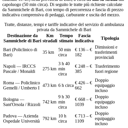
capoluogo (
50 min circa
)
. Di seguito le tratte più richieste calcolate
da
Sammichele di Bari
, con tempo di percorrenza e fascia di prezzo
indicativa comprensiva di pedaggi, carburante e uscita del mezzo.
Tratte, distanze, tempi e tariffe indicative del servizio di
ambulanza
privata
da
Sammichele di Bari
Destinazione da
Km
Tempo
Fascia
Tipologia
Sammichele di Bari
stradali
stimato
indicativa
Dimissioni e
Bari (Policlinico di
50 min
€ 136 – €
35
km
trasferimenti
Bari)
circa
182
provinciali
3 h 40
Napoli — IRCCS
€ 248 – €
Trasferimento
275
km
min
Pascale / Monaldi
385
fuori regione
circa
Doppio
Roma — Policlinico
€ 426 – €
473
km
6 h circa
equipaggio
Gemelli / Umberto I
662
incluso
9 h 30
Doppio
Bologna —
€ 668 – €
742
km
min
equipaggio
Sant'Orsola / Rizzoli
1039
circa
incluso
Doppio
Padova — Azienda
10 h
€ 713 – €
792
km
equipaggio
Ospedale Università
circa
1109
incluso