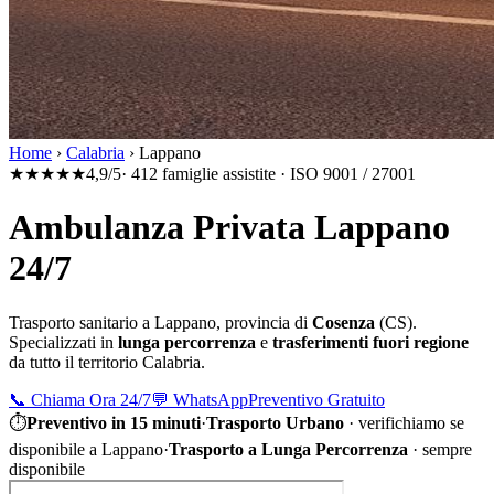
Home
›
Calabria
›
Lappano
★★★★★
4,9/5
· 412 famiglie assistite · ISO 9001 / 27001
Ambulanza Privata Lappano
24/7
Trasporto sanitario a
Lappano
, provincia di
Cosenza
(
CS
).
Specializzati in
lunga percorrenza
e
trasferimenti fuori regione
da tutto il territorio
Calabria
.
📞
Chiama Ora 24/7
💬
WhatsApp
Preventivo Gratuito
⏱
Preventivo in 15 minuti
·
Trasporto Urbano
·
verifichiamo se
disponibile a Lappano
·
Trasporto a Lunga Percorrenza
· sempre
disponibile