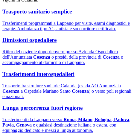
Trasporto sanitario semplice
Trasferimenti programmati a Lappano per visite, esami diagnostici e
terapie. Ambulanza tipo A1, autista e soccorritore certificato.
Dimissioni ospedaliere
Ritiro del paziente dopo ricovero presso Azienda Ospedaliera
dell'Annunziata
Cosenza
o presidi della provincia di
Cosenza
e
accompagnamento al domicilio di Lappano.
Trasferimenti interospedalieri
Trasporto tra strutture sanitarie Calabria (es. da AO Annunziata
Cosenza
a Ospedale Mariano Santo
Cosenza
) o verso poli regionali
e nazionali.
Lunga percorrenza fuori regione
Trasferimenti da Lappano verso
Roma
,
Milano
,
Bologna
,
Padova
,
Pavia
,
Genova
e qualsiasi destinazione italiana o estera, con
equipaggio dedicato e mezzi a lunga autonomia.