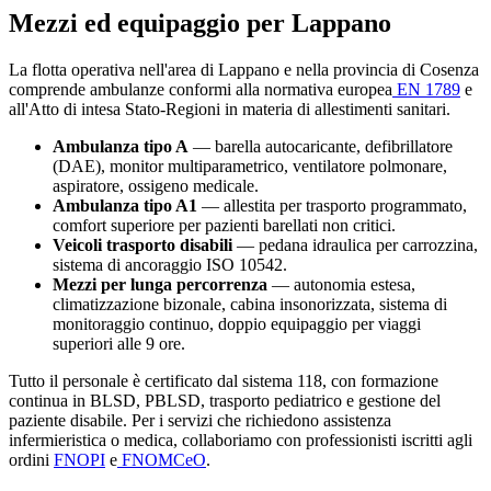
Mezzi ed equipaggio per
Lappano
La flotta operativa nell'area di
Lappano
e nella provincia di
Cosenza
comprende ambulanze conformi alla normativa europea
EN 1789
e
all'Atto di intesa Stato-Regioni in materia di allestimenti sanitari.
Ambulanza tipo A
— barella autocaricante, defibrillatore
(DAE), monitor multiparametrico, ventilatore polmonare,
aspiratore, ossigeno medicale.
Ambulanza tipo A1
— allestita per trasporto programmato,
comfort superiore per pazienti barellati non critici.
Veicoli trasporto disabili
— pedana idraulica per carrozzina,
sistema di ancoraggio ISO 10542.
Mezzi per lunga percorrenza
— autonomia estesa,
climatizzazione bizonale, cabina insonorizzata, sistema di
monitoraggio continuo, doppio equipaggio per viaggi
superiori alle 9 ore.
Tutto il personale è certificato dal sistema 118, con formazione
continua in BLSD, PBLSD, trasporto pediatrico e gestione del
paziente disabile. Per i servizi che richiedono assistenza
infermieristica o medica, collaboriamo con professionisti iscritti agli
ordini
FNOPI
e
FNOMCeO
.