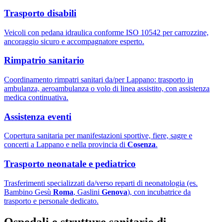
Trasporto disabili
Veicoli con pedana idraulica conforme ISO 10542 per carrozzine,
ancoraggio sicuro e accompagnatore esperto.
Rimpatrio sanitario
Coordinamento rimpatri sanitari da/per Lappano: trasporto in
ambulanza, aeroambulanza o volo di linea assistito, con assistenza
medica continuativa.
Assistenza eventi
Copertura sanitaria per manifestazioni sportive, fiere, sagre e
concerti a Lappano e nella provincia di
Cosenza
.
Trasporto neonatale e pediatrico
Trasferimenti specializzati da/verso reparti di neonatologia (es.
Bambino Gesù
Roma
, Gaslini
Genova
), con incubatrice da
trasporto e personale dedicato.
Ospedali e strutture sanitarie di