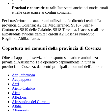
+
Frazioni e contrade rurali
:
Interventi anche nei nuclei rurali
e nelle case sparse ai confini comunali.
Per i trasferimenti extra-urbani utilizziamo le direttrici reali della
provincia di Cosenza: A2 del Mediterraneo, SS107 Silana-
Crotonese, SS19 delle Calabrie, SS18 Tirrenica. L'accesso alla rete
autostradale avviene tramite i caselli A2 Cosenza Nord/Sud,
Rogliano, Altilia, Tarsia.
Copertura nei comuni della provincia di
Cosenza
Oltre a
Lappano
, il servizio di trasporto sanitario e ambulanza
privata di Assistiamo Te è operativo capillarmente in tutta la
provincia di
Cosenza
, dai centri principali ai comuni dell'entroterra:
Acquaformosa
Acquappesa
Acri
Aiello Calabro
Aieta
Albidona
Alessandria del Carretto
Altilia
Altomonte