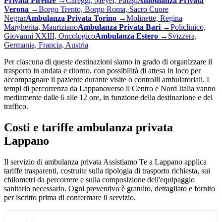
Privata
Firenze
→
Careggi, Meyer, Palagi
Ambulanza Privata
Verona
→
Borgo Trento, Borgo Roma, Sacro Cuore
Negrar
Ambulanza Privata
Torino
→
Molinette, Regina
Margherita, Mauriziano
Ambulanza Privata
Bari
→
Policlinico,
Giovanni XXIII, Oncologico
Ambulanza
Estero
→
Svizzera,
Germania, Francia, Austria
Per ciascuna di queste destinazioni siamo in grado di organizzare il
trasporto in andata e ritorno, con possibilità di attesa in loco per
accompagnare il paziente durante visite o controlli ambulatoriali. I
tempi di percorrenza da
Lappano
verso il Centro e Nord Italia vanno
mediamente dalle 6 alle 12 ore, in funzione della destinazione e del
traffico.
Costi e tariffe ambulanza privata
Lappano
Il servizio di ambulanza privata Assistiamo Te a Lappano applica
tariffe trasparenti, costruite sulla tipologia di trasporto richiesta, sui
chilometri da percorrere e sulla composizione dell'equipaggio
sanitario necessario. Ogni preventivo è gratuito, dettagliato e fornito
per iscritto prima di confermare il servizio.
Servizio
Equipaggio
Tariffa