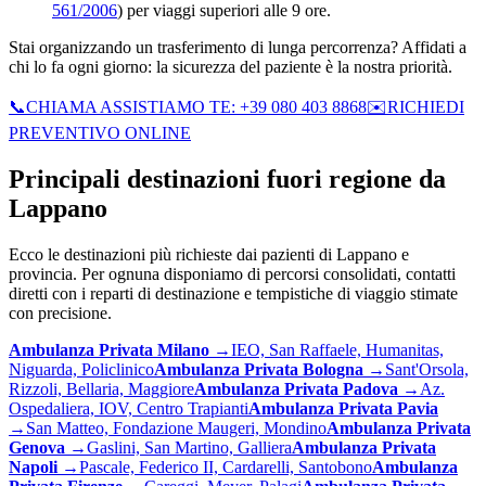
561/2006
) per viaggi superiori alle 9 ore.
Stai organizzando un trasferimento di lunga percorrenza? Affidati a
chi lo fa ogni giorno: la sicurezza del paziente è la nostra priorità.
📞
CHIAMA ASSISTIAMO TE: +39 080 403 8868
✉️
RICHIEDI
PREVENTIVO ONLINE
Principali destinazioni fuori regione da
Lappano
Ecco le destinazioni più richieste dai pazienti di
Lappano
e
provincia. Per ognuna disponiamo di percorsi consolidati, contatti
diretti con i reparti di destinazione e tempistiche di viaggio stimate
con precisione.
Ambulanza Privata
Milano
→
IEO, San Raffaele, Humanitas,
Niguarda, Policlinico
Ambulanza Privata
Bologna
→
Sant'Orsola,
Rizzoli, Bellaria, Maggiore
Ambulanza Privata
Padova
→
Az.
Ospedaliera, IOV, Centro Trapianti
Ambulanza Privata
Pavia
→
San Matteo, Fondazione Maugeri, Mondino
Ambulanza Privata
Genova
→
Gaslini, San Martino, Galliera
Ambulanza Privata
Napoli
→
Pascale, Federico II, Cardarelli, Santobono
Ambulanza