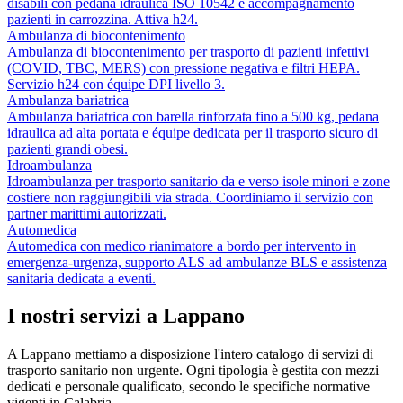
disabili con pedana idraulica ISO 10542 e accompagnamento
pazienti in carrozzina. Attiva h24.
Ambulanza di biocontenimento
Ambulanza di biocontenimento per trasporto di pazienti infettivi
(COVID, TBC, MERS) con pressione negativa e filtri HEPA.
Servizio h24 con équipe DPI livello 3.
Ambulanza bariatrica
Ambulanza bariatrica con barella rinforzata fino a 500 kg, pedana
idraulica ad alta portata e équipe dedicata per il trasporto sicuro di
pazienti grandi obesi.
Idroambulanza
Idroambulanza per trasporto sanitario da e verso isole minori e zone
costiere non raggiungibili via strada. Coordiniamo il servizio con
partner marittimi autorizzati.
Automedica
Automedica con medico rianimatore a bordo per intervento in
emergenza-urgenza, supporto ALS ad ambulanze BLS e assistenza
sanitaria dedicata a eventi.
I nostri servizi a
Lappano
A
Lappano
mettiamo a disposizione l'intero catalogo di servizi di
trasporto sanitario non urgente. Ogni tipologia è gestita con mezzi
dedicati e personale qualificato, secondo le specifiche normative
vigenti in
Calabria
.