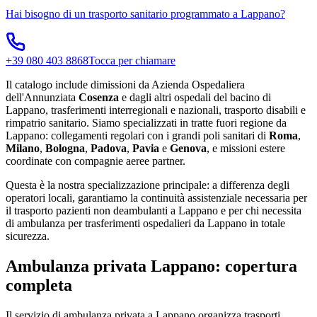
Hai bisogno di un trasporto sanitario programmato a
Lappano
?
+39 080 403 8868
Tocca per chiamare
Il catalogo include dimissioni da Azienda Ospedaliera
dell'Annunziata
Cosenza
e dagli altri ospedali del bacino di
Lappano, trasferimenti interregionali e nazionali, trasporto disabili e
rimpatrio sanitario. Siamo specializzati in tratte fuori regione da
Lappano: collegamenti regolari con i grandi poli sanitari di
Roma
,
Milano
,
Bologna
,
Padova
,
Pavia
e
Genova
, e missioni estere
coordinate con compagnie aeree partner.
Questa è la nostra specializzazione principale: a differenza degli
operatori locali, garantiamo la continuità assistenziale necessaria per
il trasporto pazienti non deambulanti a Lappano e per chi necessita
di ambulanza per trasferimenti ospedalieri da Lappano in totale
sicurezza.
Ambulanza privata Lappano: copertura
completa
Il servizio di ambulanza privata a Lappano organizza trasporti