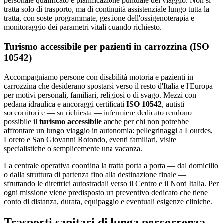
personale qualificato e pianificazione puntuale del viaggio. Non si
tratta solo di trasporto, ma di continuità assistenziale lungo tutta la
tratta, con soste programmate, gestione dell'ossigenoterapia e
monitoraggio dei parametri vitali quando richiesto.
Turismo accessibile per pazienti in carrozzina (ISO
10542)
Accompagniamo persone con disabilità motoria e pazienti in
carrozzina che desiderano spostarsi verso il resto d'Italia e l'Europa
per motivi personali, familiari, religiosi o di svago. Mezzi con
pedana idraulica e ancoraggi certificati
ISO 10542
, autisti
soccorritori e — su richiesta — infermiere dedicato rendono
possibile il
turismo accessibile
anche per chi non potrebbe
affrontare un lungo viaggio in autonomia: pellegrinaggi a Lourdes,
Loreto e San Giovanni Rotondo, eventi familiari, visite
specialistiche o semplicemente una vacanza.
La centrale operativa coordina la tratta porta a porta — dal domicilio
o dalla struttura di partenza fino alla destinazione finale —
sfruttando le direttrici autostradali verso il Centro e il Nord Italia. Per
ogni missione viene predisposto un preventivo dedicato che tiene
conto di distanza, durata, equipaggio e eventuali esigenze cliniche.
Trasporti sanitari di lunga percorrenza