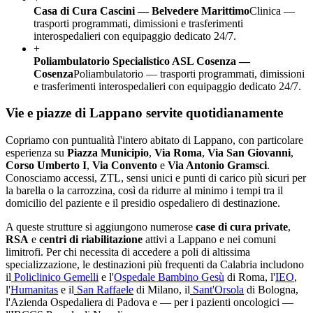
Casa di Cura Cascini — Belvedere Marittimo
Clinica —
trasporti programmati, dimissioni e trasferimenti
interospedalieri con equipaggio dedicato 24/7.
+
Poliambulatorio Specialistico ASL Cosenza —
Cosenza
Poliambulatorio — trasporti programmati, dimissioni
e trasferimenti interospedalieri con equipaggio dedicato 24/7.
Vie e piazze di
Lappano
servite quotidianamente
Copriamo con puntualità l'intero abitato di
Lappano
, con particolare
esperienza su
Piazza Municipio
,
Via Roma
,
Via San Giovanni
,
Corso Umberto I
,
Via Convento
e
Via Antonio Gramsci
.
Conosciamo accessi, ZTL, sensi unici e punti di carico più sicuri per
la barella o la carrozzina, così da ridurre al minimo i tempi tra il
domicilio del paziente e il presidio ospedaliero di destinazione.
A queste strutture si aggiungono numerose
case di cura private
,
RSA
e
centri di riabilitazione
attivi a
Lappano
e nei comuni
limitrofi. Per chi necessita di accedere a poli di altissima
specializzazione, le destinazioni più frequenti da
Calabria
includono
il
Policlinico Gemelli
e l'
Ospedale Bambino Gesù
di Roma, l'
IEO
,
l'
Humanitas
e il
San Raffaele
di Milano, il
Sant'Orsola
di Bologna,
l'Azienda Ospedaliera di Padova e — per i pazienti oncologici —