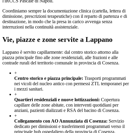
l'IRCCS Pascale di Napoli.
Coordiniamo sempre la documentazione clinica (cartella, lettera di
dimissione, prescrizioni terapeutiche) con il reparto di partenza e di
destinazione, in modo che la presa in carico avvenga senza
interruzioni nella continuità assistenziale.
Vie, piazze e zone servite a
Lappano
Lappano è servito capillarmente: dal centro storico attorno alla
piazza principale fino alle zone residenziali, alle frazioni e alle
contrade rurali del territorio comunale in provincia di Cosenza.
+
Centro storico e piazza principale
:
Trasporti programmati
nei vicoli del nucleo antico con permessi ZTL temporanei per
i mezzi sanitari.
+
Quartieri residenziali e nuove lottizzazioni
:
Copertura
capillare delle zone abitate, con interventi quotidiani per
anziani, pazienti dializzati e RSA del bacino di Cosenza.
+
Collegamento con AO Annunziata di Cosenza
:
Servizio
dedicato per dimissioni e trasferimenti programmati verso il
principale hub ospedaliero della provincia di Cosenza.