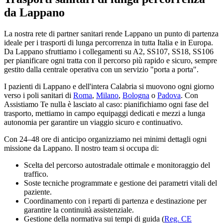
da Lappano
La nostra rete di partner sanitari rende Lappano un punto di partenza
ideale per i trasporti di lunga percorrenza in tutta Italia e in Europa.
Da Lappano sfruttiamo i collegamenti su A2, SS107, SS18, SS106
per pianificare ogni tratta con il percorso più rapido e sicuro, sempre
gestito dalla centrale operativa con un servizio "porta a porta".
I pazienti di
Lappano
e dell'intera
Calabria
si muovono ogni giorno
verso i poli sanitari di
Roma
,
Milano
,
Bologna
o
Padova
. Con
Assistiamo Te nulla è lasciato al caso: pianifichiamo ogni fase del
trasporto, mettiamo in campo equipaggi dedicati e mezzi a lunga
autonomia per garantire un viaggio sicuro e continuativo.
Con 24–48 ore di anticipo organizziamo nei minimi dettagli ogni
missione da Lappano. Il nostro team si occupa di:
Scelta del percorso autostradale ottimale e monitoraggio del
traffico.
Soste tecniche programmate e gestione dei parametri vitali del
paziente.
Coordinamento con i reparti di partenza e destinazione per
garantire la continuità assistenziale.
Gestione della normativa sui tempi di guida (
Reg. CE