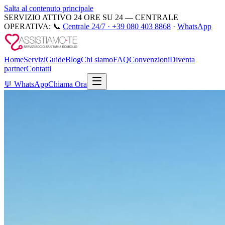
Salta al contenuto principale
SERVIZIO ATTIVO 24 ORE SU 24 — CENTRALE
OPERATIVA:
📞
Centrale 24/7 ·
+39 080 403 8868
·
WhatsApp
Home
Servizi
Guide
Blog
Chi siamo
FAQ
Convenzioni
Diventa
partner
Contatti
💬
WhatsApp
Chiama Ora