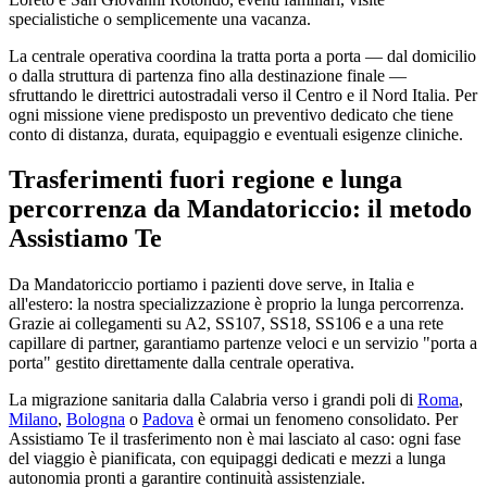
specialistiche o semplicemente una vacanza.
La centrale operativa coordina la tratta porta a porta — dal domicilio
o dalla struttura di partenza fino alla destinazione finale —
sfruttando le direttrici autostradali verso il Centro e il Nord Italia. Per
ogni missione viene predisposto un preventivo dedicato che tiene
conto di distanza, durata, equipaggio e eventuali esigenze cliniche.
Trasferimenti fuori regione e lunga
percorrenza da Mandatoriccio: il metodo
Assistiamo Te
Da Mandatoriccio portiamo i pazienti dove serve, in Italia e
all'estero: la nostra specializzazione è proprio la lunga percorrenza.
Grazie ai collegamenti su A2, SS107, SS18, SS106 e a una rete
capillare di partner, garantiamo partenze veloci e un servizio "porta a
porta" gestito direttamente dalla centrale operativa.
La migrazione sanitaria dalla
Calabria
verso i grandi poli di
Roma
,
Milano
,
Bologna
o
Padova
è ormai un fenomeno consolidato. Per
Assistiamo Te il trasferimento non è mai lasciato al caso: ogni fase
del viaggio è pianificata, con equipaggi dedicati e mezzi a lunga
autonomia pronti a garantire continuità assistenziale.