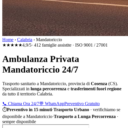
Home
›
Calabria
›
Mandatoriccio
★★★★★
4,9/5
· 412 famiglie assistite · ISO 9001 / 27001
Ambulanza Privata
Mandatoriccio 24/7
Trasporto sanitario a
Mandatoriccio
, provincia di
Cosenza
(
CS
).
Specializzati in
lunga percorrenza
e
trasferimenti fuori regione
da tutto il territorio
Calabria
.
📞
Chiama Ora 24/7
💬
WhatsApp
Preventivo Gratuito
⏱
Preventivo in 15 minuti
·
Trasporto Urbano
·
verifichiamo se
disponibile a Mandatoriccio
·
Trasporto a Lunga Percorrenza
·
sempre disponibile