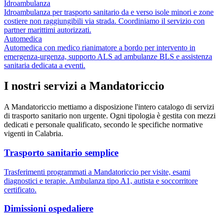
Idroambulanza
Idroambulanza per trasporto sanitario da e verso isole minori e zone
costiere non raggiungibili via strada. Coordiniamo il servizio con
partner marittimi autorizzati.
Automedica
Automedica con medico rianimatore a bordo per intervento in
emergenza-urgenza, supporto ALS ad ambulanze BLS e assistenza
sanitaria dedicata a eventi.
I nostri servizi a
Mandatoriccio
A
Mandatoriccio
mettiamo a disposizione l'intero catalogo di servizi
di trasporto sanitario non urgente. Ogni tipologia è gestita con mezzi
dedicati e personale qualificato, secondo le specifiche normative
vigenti in
Calabria
.
Trasporto sanitario semplice
Trasferimenti programmati a Mandatoriccio per visite, esami
diagnostici e terapie. Ambulanza tipo A1, autista e soccorritore
certificato.
Dimissioni ospedaliere