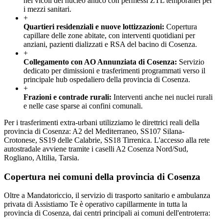
nei vicoli del nucleo antico con permessi ZTL temporanei per
i mezzi sanitari.
+
Quartieri residenziali e nuove lottizzazioni
:
Copertura
capillare delle zone abitate, con interventi quotidiani per
anziani, pazienti dializzati e RSA del bacino di Cosenza.
+
Collegamento con AO Annunziata di Cosenza
:
Servizio
dedicato per dimissioni e trasferimenti programmati verso il
principale hub ospedaliero della provincia di Cosenza.
+
Frazioni e contrade rurali
:
Interventi anche nei nuclei rurali
e nelle case sparse ai confini comunali.
Per i trasferimenti extra-urbani utilizziamo le direttrici reali della
provincia di Cosenza: A2 del Mediterraneo, SS107 Silana-
Crotonese, SS19 delle Calabrie, SS18 Tirrenica. L'accesso alla rete
autostradale avviene tramite i caselli A2 Cosenza Nord/Sud,
Rogliano, Altilia, Tarsia.
Copertura nei comuni della provincia di
Cosenza
Oltre a
Mandatoriccio
, il servizio di trasporto sanitario e ambulanza
privata di Assistiamo Te è operativo capillarmente in tutta la
provincia di
Cosenza
, dai centri principali ai comuni dell'entroterra: