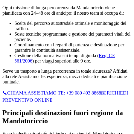
Ogni missione di lunga percorrenza da Mandatoriccio viene
pianificata con 24–48 ore di anticipo: il nostro team si occupa di:
Scelta del percorso autostradale ottimale e monitoraggio del
traffico.
Soste tecniche programmate e gestione dei parametri vitali del
paziente.
Coordinamento con i reparti di partenza e destinazione per
garantire la continuità assistenziale.
Gestione della normativa sui tempi di guida (
Reg. CE
561/2006
) per viaggi superiori alle 9 ore.
Serve un trasporto a lunga percorrenza in totale sicurezza? Affidati
alla rete Assistiamo Te: esperienza, mezzi dedicati e pianificazione
puntuale.
📞
CHIAMA ASSISTIAMO TE: +39 080 403 8868
✉️
RICHIEDI
PREVENTIVO ONLINE
Principali destinazioni fuori regione da
Mandatoriccio
Ecco le destinazioni più richieste dai pazienti di
Mandatoriccio
e