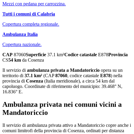
Mezzi con pedana per carrozzina.
Tutti i comuni di
Calabria
Copertura completa regionale.
Ambulanza Italia
Copertura nazionale.
CAP
87060
Superficie
37.1
km²
Codice catastale
E878
Provincia
CS
54
km
da
Cosenza
Il servizio di
ambulanza privata
a
Mandatoriccio
opera su un
territorio di
37.1
km²
(CAP
87060
, codice catastale
E878
) nella
provincia di
Cosenza
(
Italia meridionale
)
, a circa 54 km dal
capoluogo
. Coordinate di riferimento del municipio:
39.468
° N,
16.836
° E.
Ambulanza privata
nei comuni vicini a
Mandatoriccio
Il servizio
di ambulanza privata
attivo a
Mandatoriccio
copre anche i
comuni limitrofi della provincia di
Cosenza
, ordinati per distanza