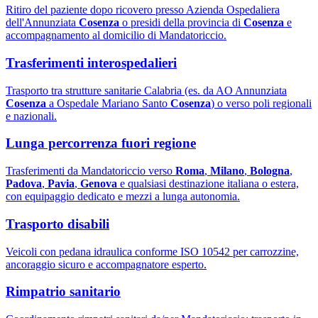
Ritiro del paziente dopo ricovero presso Azienda Ospedaliera
dell'Annunziata
Cosenza
o presidi della provincia di
Cosenza
e
accompagnamento al domicilio di Mandatoriccio.
Trasferimenti interospedalieri
Trasporto tra strutture sanitarie Calabria (es. da AO Annunziata
Cosenza
a Ospedale Mariano Santo
Cosenza
) o verso poli regionali
e nazionali.
Lunga percorrenza fuori regione
Trasferimenti da Mandatoriccio verso
Roma
,
Milano
,
Bologna
,
Padova
,
Pavia
,
Genova
e qualsiasi destinazione italiana o estera,
con equipaggio dedicato e mezzi a lunga autonomia.
Trasporto disabili
Veicoli con pedana idraulica conforme ISO 10542 per carrozzine,
ancoraggio sicuro e accompagnatore esperto.
Rimpatrio sanitario