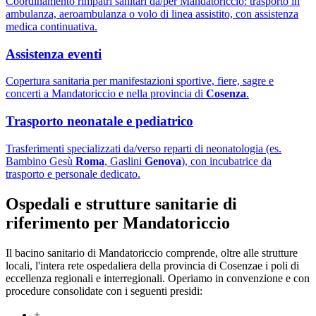
Coordinamento rimpatri sanitari da/per Mandatoriccio: trasporto in
ambulanza, aeroambulanza o volo di linea assistito, con assistenza
medica continuativa.
Assistenza eventi
Copertura sanitaria per manifestazioni sportive, fiere, sagre e
concerti a Mandatoriccio e nella provincia di
Cosenza
.
Trasporto neonatale e pediatrico
Trasferimenti specializzati da/verso reparti di neonatologia (es.
Bambino Gesù
Roma
, Gaslini
Genova
), con incubatrice da
trasporto e personale dedicato.
Ospedali e strutture sanitarie di
riferimento per
Mandatoriccio
Il bacino sanitario di
Mandatoriccio
comprende, oltre alle strutture
locali, l'intera rete ospedaliera della provincia di
Cosenza
e i poli di
eccellenza regionali e interregionali. Operiamo in convenzione e con
procedure consolidate con i seguenti presidi:
+