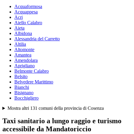
Acquaformosa
Acquappesa
Acri
Aiello Calabro
Aieta
Albidona
Alessandria del Carretto
Altilia
Altomonte
Amantea
Amendolara
Aprigliano
Belmonte Calabro
Belsito
Belvedere Marittimo
Bianchi
Bisignano
Bocchigliero
Mostra altri
131
comuni della provincia di
Cosenza
Taxi sanitario a lungo raggio e turismo
accessibile da
Mandatoriccio