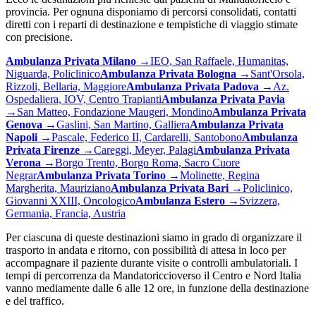
provincia. Per ognuna disponiamo di percorsi consolidati, contatti
diretti con i reparti di destinazione e tempistiche di viaggio stimate
con precisione.
Ambulanza Privata
Milano
→
IEO, San Raffaele, Humanitas,
Niguarda, Policlinico
Ambulanza Privata
Bologna
→
Sant'Orsola,
Rizzoli, Bellaria, Maggiore
Ambulanza Privata
Padova
→
Az.
Ospedaliera, IOV, Centro Trapianti
Ambulanza Privata
Pavia
→
San Matteo, Fondazione Maugeri, Mondino
Ambulanza Privata
Genova
→
Gaslini, San Martino, Galliera
Ambulanza Privata
Napoli
→
Pascale, Federico II, Cardarelli, Santobono
Ambulanza
Privata
Firenze
→
Careggi, Meyer, Palagi
Ambulanza Privata
Verona
→
Borgo Trento, Borgo Roma, Sacro Cuore
Negrar
Ambulanza Privata
Torino
→
Molinette, Regina
Margherita, Mauriziano
Ambulanza Privata
Bari
→
Policlinico,
Giovanni XXIII, Oncologico
Ambulanza
Estero
→
Svizzera,
Germania, Francia, Austria
Per ciascuna di queste destinazioni siamo in grado di organizzare il
trasporto in andata e ritorno, con possibilità di attesa in loco per
accompagnare il paziente durante visite o controlli ambulatoriali. I
tempi di percorrenza da
Mandatoriccio
verso il Centro e Nord Italia
vanno mediamente dalle 6 alle 12 ore, in funzione della destinazione
e del traffico.