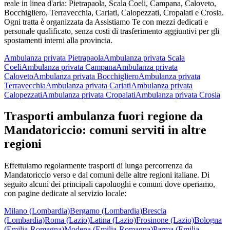
reale in linea d'aria:
Pietrapaola, Scala Coeli, Campana, Caloveto,
Bocchigliero, Terravecchia, Cariati, Calopezzati, Cropalati e Crosia
.
Ogni tratta è organizzata da Assistiamo Te con mezzi dedicati e
personale qualificato, senza costi di trasferimento aggiuntivi per gli
spostamenti interni alla provincia.
Ambulanza privata
Pietrapaola
Ambulanza privata
Scala
Coeli
Ambulanza privata
Campana
Ambulanza privata
Caloveto
Ambulanza privata
Bocchigliero
Ambulanza privata
Terravecchia
Ambulanza privata
Cariati
Ambulanza privata
Calopezzati
Ambulanza privata
Cropalati
Ambulanza privata
Crosia
Trasporti ambulanza fuori regione da
Mandatoriccio
: comuni serviti in altre
regioni
Effettuiamo regolarmente trasporti di lunga percorrenza da
Mandatoriccio
verso e dai comuni delle altre regioni italiane. Di
seguito alcuni dei principali capoluoghi e comuni dove operiamo,
con pagine dedicate al servizio locale:
Milano (Lombardia)
Bergamo (Lombardia)
Brescia
(Lombardia)
Roma (Lazio)
Latina (Lazio)
Frosinone (Lazio)
Bologna
(Emilia-Romagna)
Modena (Emilia-Romagna)
Parma (Emilia-