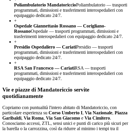
Poliambulatorio Mandatoriccio
Poliambulatorio — trasporti
programmati, dimissioni e trasferimenti interospedalieri con
equipaggio dedicato 24/7.
+
Ospedale Giannettasio Rossano — Corigliano-
Rossano
Ospedale — trasporti programmati, dimissioni e
trasferimenti interospedalieri con equipaggio dedicato 24/7.
+
Presidio Ospedaliero — Cariati
Presidio — trasporti
programmati, dimissioni e trasferimenti interospedalieri con
equipaggio dedicato 24/7.
+
RSA San Francesco — Cariati
RSA — trasporti
programmati, dimissioni e trasferimenti interospedalieri con
equipaggio dedicato 24/7.
Vie e piazze di
Mandatoriccio
servite
quotidianamente
Copriamo con puntualità l'intero abitato di
Mandatoriccio
, con
particolare esperienza su
Corso Umberto I
,
Via Nazionale
,
Piazza
Garibaldi
,
Via Roma
,
Via San Giacomo
e
Via Cimitero
.
Conosciamo accessi, ZTL, sensi unici e punti di carico più sicuri per
la barella o la carrozzina, così da ridurre al minimo i tempi tra il