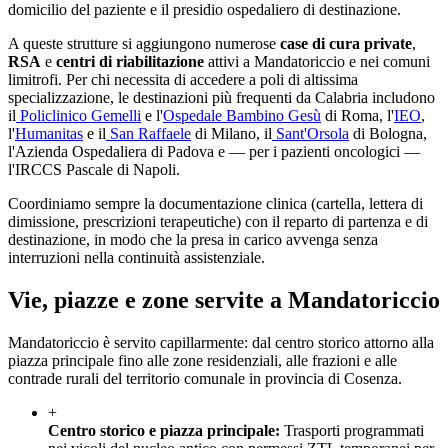
domicilio del paziente e il presidio ospedaliero di destinazione.
A queste strutture si aggiungono numerose
case di cura private
,
RSA
e
centri di riabilitazione
attivi a
Mandatoriccio
e nei comuni
limitrofi. Per chi necessita di accedere a poli di altissima
specializzazione, le destinazioni più frequenti da
Calabria
includono
il
Policlinico Gemelli
e l'
Ospedale Bambino Gesù
di Roma, l'
IEO
,
l'
Humanitas
e il
San Raffaele
di Milano, il
Sant'Orsola
di Bologna,
l'Azienda Ospedaliera di Padova e — per i pazienti oncologici —
l'IRCCS Pascale di Napoli.
Coordiniamo sempre la documentazione clinica (cartella, lettera di
dimissione, prescrizioni terapeutiche) con il reparto di partenza e di
destinazione, in modo che la presa in carico avvenga senza
interruzioni nella continuità assistenziale.
Vie, piazze e zone servite a
Mandatoriccio
Mandatoriccio è servito capillarmente: dal centro storico attorno alla
piazza principale fino alle zone residenziali, alle frazioni e alle
contrade rurali del territorio comunale in provincia di Cosenza.
+
Centro storico e piazza principale
:
Trasporti programmati