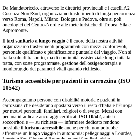
Da Mandatoriccio, attraverso le direttrici provinciali e i caselli A2
Cosenza Nord/Sud, organizziamo trasferimenti di lunga percorrenza
verso Roma, Napoli, Milano, Bologna e Padova, oltre ai poli
oncologici del Centro-Nord e alle mete turistiche di Tropea, Sila e
Aspromonte.
Il
taxi sanitario a lungo raggio
è il cuore della nostra attività:
organizziamo trasferimenti programmati con mezzi confortevoli,
personale qualificato e pianificazione puntuale del viaggio. Non si
tratta solo di trasporto, ma di continuità assistenziale lungo tutta la
tratta, con soste programmate, gestione dell'ossigenoterapia e
monitoraggio dei parametri vitali quando richiesto.
Turismo accessibile per pazienti in carrozzina (ISO
10542)
Accompagniamo persone con disabilità motoria e pazienti in
carrozzina che desiderano spostarsi verso il resto d'Italia e l'Europa
per motivi personali, familiari, religiosi o di svago. Mezzi con
pedana idraulica e ancoraggi certificati
ISO 10542
, autisti
soccorritori e — su richiesta — infermiere dedicato rendono
possibile il
turismo accessibile
anche per chi non potrebbe
affrontare un lungo viaggio in autonomia: pellegrinaggi a Lourdes,
Loreto e San Giovanni Rotondo, eventi familiari, visite