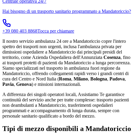
Centrale operativa 24/7
Hai bisogno di un trasporto sanitario programmato a
Mandatoriccio
?
+39 080 403 8868
Tocca per chiamare
Il nostro servizio ambulanza 24 ore a Mandatoriccio copre l'intero
spettro dei trasporti non urgenti, inclusa l'ambulanza privata per
dimissioni ospedaliere a Mandatoriccio dai principali presidi del
territorio, come Azienda Ospedaliera dell'Annunziata
Cosenza
, fino
ai trasporti protetti di pazienti da Mandatoriccio a lunga percorrenza.
Siamo specializzati nel trasporto in ambulanza fuori regione da
Mandatoriccio, offrendo collegamenti rapidi verso i grandi centri di
cura del Centro e Nord Italia (
Roma
,
Milano
,
Bologna
,
Padova
,
Pavia
,
Genova
) e missioni internazionali.
A differenza dei singoli operatori locali, Assistiamo Te garantisce
continuità del servizio anche per tratte complesse: trasporto pazienti
non deambulanti a Mandatoriccio, trasferimenti ospedalieri
programmati e accompagnamento di lunga durata, sempre con
personale sanitario qualificato a bordo del mezzo.
Tipi di mezzo disponibili a Mandatoriccio