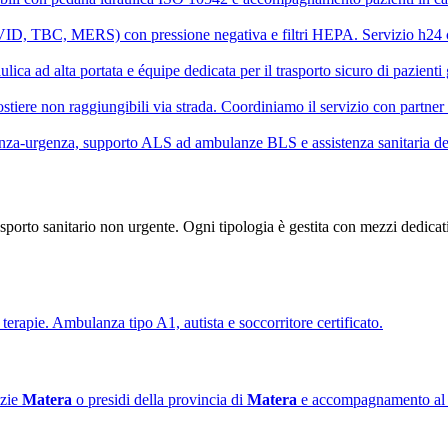
OVID, TBC, MERS) con pressione negativa e filtri HEPA. Servizio h24 c
ica ad alta portata e équipe dedicata per il trasporto sicuro di pazienti 
stiere non raggiungibili via strada. Coordiniamo il servizio con partner 
za-urgenza, supporto ALS ad ambulanze BLS e assistenza sanitaria ded
asporto sanitario non urgente. Ogni tipologia è gestita con mezzi dedicat
terapie. Ambulanza tipo A1, autista e soccorritore certificato.
azie
Matera
o presidi della provincia di
Matera
e accompagnamento al d