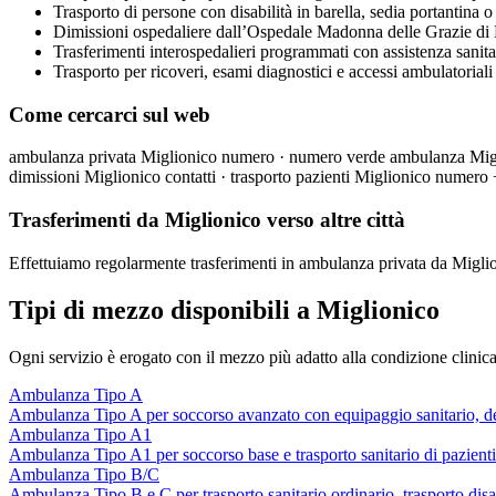
Trasporto di persone con disabilità in barella, sedia portantina 
Dimissioni ospedaliere dall’Ospedale Madonna delle Grazie di
Trasferimenti interospedalieri programmati con assistenza sanita
Trasporto per ricoveri, esami diagnostici e accessi ambulatoria
Come cercarci sul web
ambulanza privata Miglionico numero · numero verde ambulanza Migli
dimissioni Miglionico contatti · trasporto pazienti Miglionico nume
Trasferimenti da Miglionico verso altre città
Effettuiamo regolarmente trasferimenti in ambulanza privata da Migli
Tipi di mezzo disponibili a Miglionico
Ogni servizio è erogato con il mezzo più adatto alla condizione clinica
Ambulanza Tipo A
Ambulanza Tipo A per soccorso avanzato con equipaggio sanitario, defib
Ambulanza Tipo A1
Ambulanza Tipo A1 per soccorso base e trasporto sanitario di pazienti si
Ambulanza Tipo B/C
Ambulanza Tipo B e C per trasporto sanitario ordinario, trasporto di