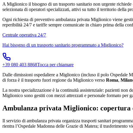
A Miglionico il bisogno di un trasporto sanitario non urgente richiede 
selezionata di operatori specializzati, attivi su tutto il territorio dell
Ogni richiesta di preventivo ambulanza privata Miglionico viene gestit
reperibilità 24/7 e tariffe sempre comunicate in chiaro prima della con
Centrale operativa 24/7
Hai bisogno di un trasporto sanitario programmato a
Miglionico
?
+39 080 403 8868
Tocca per chiamare
Dalle dimissioni ospedaliere a Miglionico (incluso il polo Ospedale
di forza è il trasporto fuori regione da Miglionico verso
Roma
,
Milan
La nostra specializzazione è la continuità assistenziale: pazienti non d
Miglionico sono gestiti con mezzi attrezzati e personale formato per ga
Ambulanza privata Miglionico: copertura
Il servizio di ambulanza privata organizza trasporti sanitari programmati
rientra l’Ospedale Madonna delle Grazie di Matera; il trasferimento vien