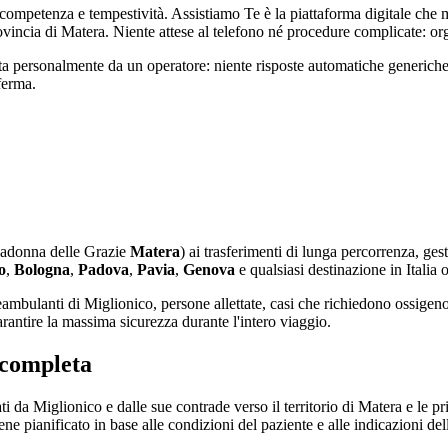
competenza e tempestività. Assistiamo Te è la piattaforma digitale che m
a provincia di Matera. Niente attese al telefono né procedure complicate: or
a personalmente da un operatore: niente risposte automatiche generiche, 
ferma.
 Madonna delle Grazie
Matera
) ai trasferimenti di lunga percorrenza, ges
o
,
Bologna
,
Padova
,
Pavia
,
Genova
e qualsiasi destinazione in Italia 
eambulanti di Miglionico, persone allettate, casi che richiedono ossigeno 
rantire la massima sicurezza durante l'intero viaggio.
 completa
 da Miglionico e dalle sue contrade verso il territorio di Matera e le prin
e pianificato in base alle condizioni del paziente e alle indicazioni dell