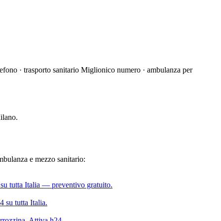
fono · trasporto sanitario Miglionico numero · ambulanza per
ilano.
 ambulanza e mezzo sanitario:
u tutta Italia — preventivo gratuito.
su tutta Italia.
rrozzina. Attiva h24.