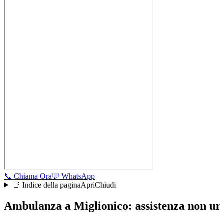
📞
Chiama Ora
💬
WhatsApp
📑 Indice della pagina
Apri
Chiudi
Ambulanza a Miglionico: assistenza non ur