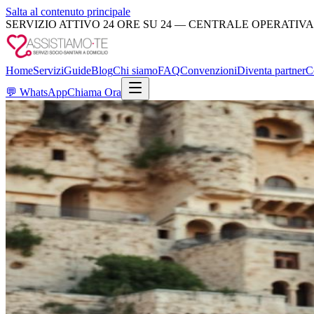
Salta al contenuto principale
SERVIZIO ATTIVO 24 ORE SU 24 — CENTRALE OPERATIVA
Home
Servizi
Guide
Blog
Chi siamo
FAQ
Convenzioni
Diventa partner
C
💬
WhatsApp
Chiama Ora