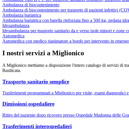
Ambulanza di biocontenimento
Ambulanza di biocontenimento per trasporto di pazienti infettivi (C
Ambulanza bariatrica
Ambulanza bariatrica con barella rinforzata fino a 500 kg, pedana idraul
Idroambulanza
Idroambulanza per trasporto sanitario da e verso isole minori e zone co
Automedica
Automedica con medico rianimatore a bordo per intervento in emergen
I nostri servizi a
Miglionico
A
Miglionico
mettiamo a disposizione l'intero catalogo di servizi di tr
Basilicata
.
Trasporto sanitario semplice
Trasferimenti programmati a Miglionico per visite, esami diagnostici e 
Dimissioni ospedaliere
Ritiro del paziente dopo ricovero presso Ospedale Madonna delle Gr
Trasferimenti interospedalieri