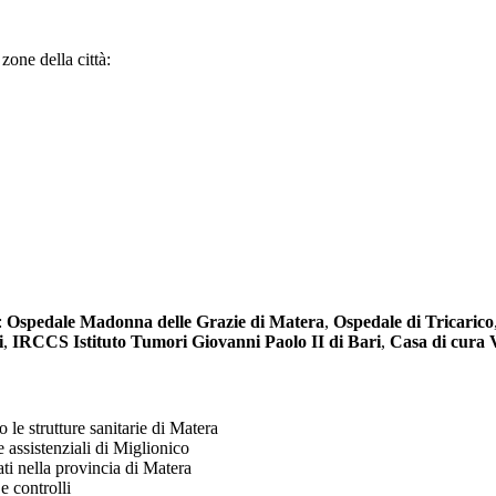
 zone della città:
o:
Ospedale Madonna delle Grazie di Matera
,
Ospedale di Tricarico
i
,
IRCCS Istituto Tumori Giovanni Paolo II di Bari
,
Casa di cura 
 le strutture sanitarie di Matera
e assistenziali di Miglionico
ati nella provincia di Matera
 e controlli