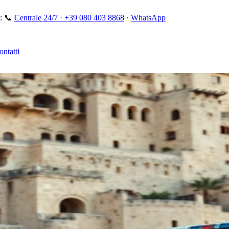
:
📞
Centrale 24/7 ·
+39 080 403 8868
·
WhatsApp
ontatti