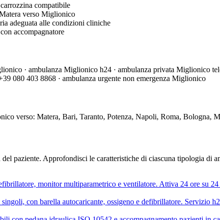
o carrozzina compatibile
 Matera verso Miglionico
ria adeguata alle condizioni cliniche
li con accompagnatore
onico · ambulanza Miglionico h24 · ambulanza privata Miglionico tele
ro +39 080 403 8868 · ambulanza urgente non emergenza Miglionico
onico verso: Matera, Bari, Taranto, Potenza, Napoli, Roma, Bologna, M
 del paziente. Approfondisci le caratteristiche di ciascuna tipologia di
rillatore, monitor multiparametrico e ventilatore. Attiva 24 ore su 24 s
ngoli, con barella autocaricante, ossigeno e defibrillatore. Servizio h24 
sabili con pedana idraulica ISO 10542 e accompagnamento pazienti in ca