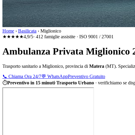
Home
›
Basilicata
›
Miglionico
★★★★★
4,9/5
· 412 famiglie assistite · ISO 9001 / 27001
Ambulanza Privata Miglionico 
Trasporto sanitario a
Miglionico
, provincia di
Matera
(
MT
). Speciali
📞
Chiama Ora 24/7
💬
WhatsApp
Preventivo Gratuito
⏱
Preventivo in 15 minuti
·
Trasporto Urbano
·
verifichiamo se dis