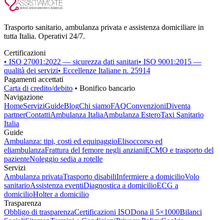
Trasporto sanitario, ambulanza privata e assistenza domiciliare in
tutta Italia. Operativi 24/7.
Certificazioni
• ISO 27001:2022 — sicurezza dati sanitari
• ISO 9001:2015 —
qualità dei servizi
• Eccellenze Italiane n. 25914
Pagamenti accettati
Carta di credito/debito
• Bonifico bancario
Navigazione
Home
Servizi
Guide
Blog
Chi siamo
FAQ
Convenzioni
Diventa
partner
Contatti
Ambulanza Italia
Ambulanza Estero
Taxi Sanitario
Italia
Guide
Ambulanza: tipi, costi ed equipaggio
Elisoccorso ed
eliambulanza
Frattura del femore negli anziani
ECMO e trasporto del
paziente
Noleggio sedia a rotelle
Servizi
Ambulanza privata
Trasporto disabili
Infermiere a domicilio
Volo
sanitario
Assistenza eventi
Diagnostica a domicilio
ECG a
domicilio
Holter a domicilio
Trasparenza
Obbligo di trasparenza
Certificazioni ISO
Dona il 5×1000
Bilanci