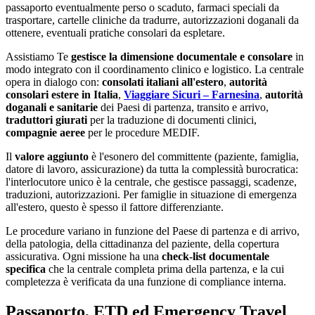
passaporto eventualmente perso o scaduto, farmaci speciali da
trasportare, cartelle cliniche da tradurre, autorizzazioni doganali da
ottenere, eventuali pratiche consolari da espletare.
Assistiamo Te
gestisce la dimensione documentale e consolare
in
modo integrato con il coordinamento clinico e logistico. La centrale
opera in dialogo con:
consolati italiani all'estero
,
autorità
consolari estere in Italia
,
Viaggiare Sicuri – Farnesina
,
autorità
doganali e sanitarie
dei Paesi di partenza, transito e arrivo,
traduttori giurati
per la traduzione di documenti clinici,
compagnie aeree
per le procedure MEDIF.
Il
valore aggiunto
è l'esonero del committente (paziente, famiglia,
datore di lavoro, assicurazione) da tutta la complessità burocratica:
l'interlocutore unico è la centrale, che gestisce passaggi, scadenze,
traduzioni, autorizzazioni. Per famiglie in situazione di emergenza
all'estero, questo è spesso il fattore differenziante.
Le procedure variano in funzione del Paese di partenza e di arrivo,
della patologia, della cittadinanza del paziente, della copertura
assicurativa. Ogni missione ha una
check-list documentale
specifica
che la centrale completa prima della partenza, e la cui
completezza è verificata da una funzione di compliance interna.
Passaporto, ETD ed Emergency Travel