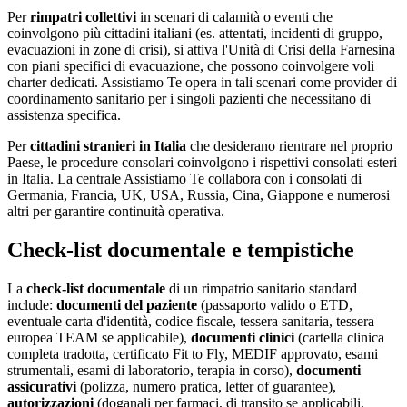
Per
rimpatri collettivi
in scenari di calamità o eventi che
coinvolgono più cittadini italiani (es. attentati, incidenti di gruppo,
evacuazioni in zone di crisi), si attiva l'Unità di Crisi della Farnesina
con piani specifici di evacuazione, che possono coinvolgere voli
charter dedicati. Assistiamo Te opera in tali scenari come provider di
coordinamento sanitario per i singoli pazienti che necessitano di
assistenza specifica.
Per
cittadini stranieri in Italia
che desiderano rientrare nel proprio
Paese, le procedure consolari coinvolgono i rispettivi consolati esteri
in Italia. La centrale Assistiamo Te collabora con i consolati di
Germania, Francia, UK, USA, Russia, Cina, Giappone e numerosi
altri per garantire continuità operativa.
Check-list documentale e tempistiche
La
check-list documentale
di un rimpatrio sanitario standard
include:
documenti del paziente
(passaporto valido o ETD,
eventuale carta d'identità, codice fiscale, tessera sanitaria, tessera
europea TEAM se applicabile),
documenti clinici
(cartella clinica
completa tradotta, certificato Fit to Fly, MEDIF approvato, esami
strumentali, esami di laboratorio, terapia in corso),
documenti
assicurativi
(polizza, numero pratica, letter of guarantee),
autorizzazioni
(doganali per farmaci, di transito se applicabili,