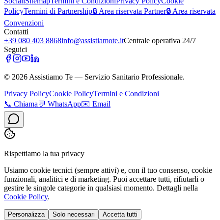
Sociali
Sitemap
Termini e Condizioni
Privacy Policy
Cookie
Policy
Termini di Partnership
🔒 Area riservata Partner
🔒 Area riservata
Convenzioni
Contatti
+39 080 403 8868
info@assistiamote.it
Centrale operativa 24/7
Seguici
©
2026
Assistiamo Te — Servizio Sanitario Professionale.
Privacy Policy
Cookie Policy
Termini e Condizioni
📞
Chiama
💬
WhatsApp
✉️
Email
Rispettiamo la tua privacy
Usiamo cookie tecnici (sempre attivi) e, con il tuo consenso, cookie
funzionali, analitici e di marketing. Puoi accettare tutti, rifiutarli o
gestire le singole categorie in qualsiasi momento. Dettagli nella
Cookie Policy
.
Personalizza
Solo necessari
Accetta tutti