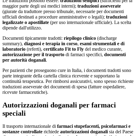
Le traduzioni possono essere:
traduzioni semplici
(sufficienti per la
maggior parte degli usi medici interni);
traduzioni asseverate
(giurate da traduttore presso tribunale, necessarie per documenti
ufficiali destinati a procedure amministrative o legali);
traduzioni
legalizzate o apostillate
(per uso internazionale ufficiale). La scelta
dipende dall'utilizzo.
Documenti tipicamente tradotti:
riepilogo clinico
(discharge
summary),
diagnosi e terapia in corso
,
esami strumentali e di
laboratorio
(referti),
certificato Fit to Fly
del medico curante,
autorizzazione per il trasporto
di farmaci specifici,
documenti
per autorità doganali
.
Per pazienti che proseguono cure in Italia, i documenti tradotti sono
parte integrante della cartella clinica ricevente e supportano la
continuità terapeutica. Per rimborsi assicurativi, sono spesso richieste
traduzioni asseverate dei documenti di spesa (fatture ospedaliere,
ricevute farmaceutiche).
Autorizzazioni doganali per farmaci
speciali
Il trasporto internazionale di
farmaci stupefacenti, psicofarmaci e
sostanze controllate
richiede
autorizzazioni doganali
sia del Paese