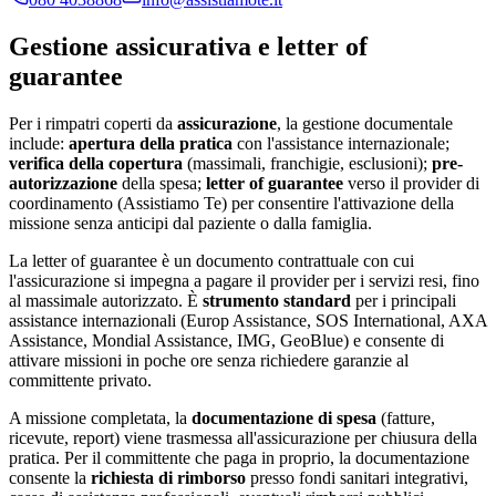
Gestione assicurativa e letter of
guarantee
Per i rimpatri coperti da
assicurazione
, la gestione documentale
include:
apertura della pratica
con l'assistance internazionale;
verifica della copertura
(massimali, franchigie, esclusioni);
pre-
autorizzazione
della spesa;
letter of guarantee
verso il provider di
coordinamento (Assistiamo Te) per consentire l'attivazione della
missione senza anticipi dal paziente o dalla famiglia.
La letter of guarantee è un documento contrattuale con cui
l'assicurazione si impegna a pagare il provider per i servizi resi, fino
al massimale autorizzato. È
strumento standard
per i principali
assistance internazionali (Europ Assistance, SOS International, AXA
Assistance, Mondial Assistance, IMG, GeoBlue) e consente di
attivare missioni in poche ore senza richiedere garanzie al
committente privato.
A missione completata, la
documentazione di spesa
(fatture,
ricevute, report) viene trasmessa all'assicurazione per chiusura della
pratica. Per il committente che paga in proprio, la documentazione
consente la
richiesta di rimborso
presso fondi sanitari integrativi,