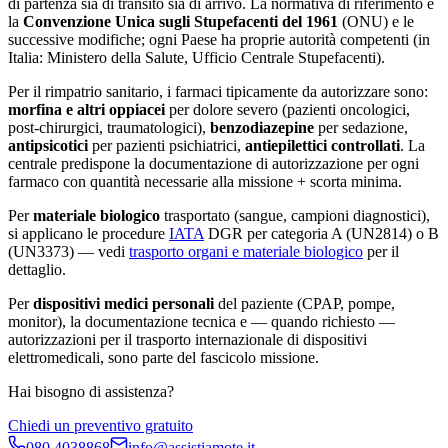
di partenza sia di transito sia di arrivo. La normativa di riferimento è
la
Convenzione Unica sugli Stupefacenti del 1961
(ONU) e le
successive modifiche; ogni Paese ha proprie autorità competenti (in
Italia: Ministero della Salute, Ufficio Centrale Stupefacenti).
Per il rimpatrio sanitario, i farmaci tipicamente da autorizzare sono:
morfina e altri oppiacei
per dolore severo (pazienti oncologici,
post-chirurgici, traumatologici),
benzodiazepine
per sedazione,
antipsicotici
per pazienti psichiatrici,
antiepilettici controllati
. La
centrale predispone la documentazione di autorizzazione per ogni
farmaco con quantità necessarie alla missione + scorta minima.
Per
materiale biologico
trasportato (sangue, campioni diagnostici),
si applicano le procedure
IATA
DGR per categoria A (UN2814) o B
(UN3373) — vedi
trasporto organi e materiale biologico
per il
dettaglio.
Per
dispositivi medici personali
del paziente (CPAP, pompe,
monitor), la documentazione tecnica e — quando richiesto —
autorizzazioni per il trasporto internazionale di dispositivi
elettromedicali, sono parte del fascicolo missione.
Hai bisogno di assistenza?
Chiedi un preventivo gratuito
080 4038868
info@assistiamote.it