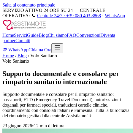
Salta al contenuto principale
SERVIZIO ATTIVO 24 ORE SU 24 — CENTRALE
OPERATIVA:
📞
Centrale 24/7 ·
+39 080 403 8868
·
WhatsApp
Home
Servizi
Guide
Blog
Chi siamo
FAQ
Convenzioni
Diventa
partner
Contatti
💬
WhatsApp
Chiama Ora
Home
/
Blog
/
Volo Sanitario
Volo Sanitario
Supporto documentale e consolare per
rimpatrio sanitario internazionale
Supporto documentale e consolare per il rimpatrio sanitario:
passaporti, ETD (Emergency Travel Document), autorizzazioni
doganali per farmaci speciali, traduzioni cartelle cliniche,
coordinamento con consolati italiani e Farnesina. Tutta la burocrazia
del rimpatrio gestita dalla centrale Assistiamo Te.
23 giugno 2026
•
12 min
di lettura