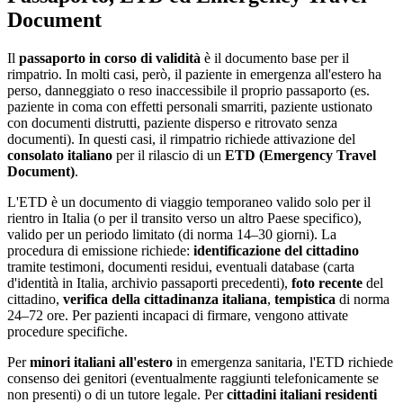
Document
Il
passaporto in corso di validità
è il documento base per il
rimpatrio. In molti casi, però, il paziente in emergenza all'estero ha
perso, danneggiato o reso inaccessibile il proprio passaporto (es.
paziente in coma con effetti personali smarriti, paziente ustionato
con documenti distrutti, paziente disperso e ritrovato senza
documenti). In questi casi, il rimpatrio richiede attivazione del
consolato italiano
per il rilascio di un
ETD (Emergency Travel
Document)
.
L'ETD è un documento di viaggio temporaneo valido solo per il
rientro in Italia (o per il transito verso un altro Paese specifico),
valido per un periodo limitato (di norma 14–30 giorni). La
procedura di emissione richiede:
identificazione del cittadino
tramite testimoni, documenti residui, eventuali database (carta
d'identità in Italia, archivio passaporti precedenti),
foto recente
del
cittadino,
verifica della cittadinanza italiana
,
tempistica
di norma
24–72 ore. Per pazienti incapaci di firmare, vengono attivate
procedure specifiche.
Per
minori italiani all'estero
in emergenza sanitaria, l'ETD richiede
consenso dei genitori (eventualmente raggiunti telefonicamente se
non presenti) o di un tutore legale. Per
cittadini italiani residenti