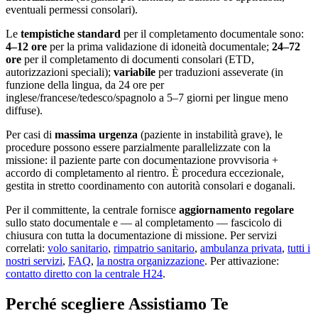
eventuali permessi consolari).
Le
tempistiche standard
per il completamento documentale sono:
4–12 ore
per la prima validazione di idoneità documentale;
24–72
ore
per il completamento di documenti consolari (ETD,
autorizzazioni speciali);
variabile
per traduzioni asseverate (in
funzione della lingua, da 24 ore per
inglese/francese/tedesco/spagnolo a 5–7 giorni per lingue meno
diffuse).
Per casi di
massima urgenza
(paziente in instabilità grave), le
procedure possono essere parzialmente parallelizzate con la
missione: il paziente parte con documentazione provvisoria +
accordo di completamento al rientro. È procedura eccezionale,
gestita in stretto coordinamento con autorità consolari e doganali.
Per il committente, la centrale fornisce
aggiornamento regolare
sullo stato documentale e — al completamento — fascicolo di
chiusura con tutta la documentazione di missione. Per servizi
correlati:
volo sanitario
,
rimpatrio sanitario
,
ambulanza privata
,
tutti i
nostri servizi
,
FAQ
,
la nostra organizzazione
. Per attivazione:
contatto diretto con la centrale H24
.
Perché scegliere Assistiamo Te