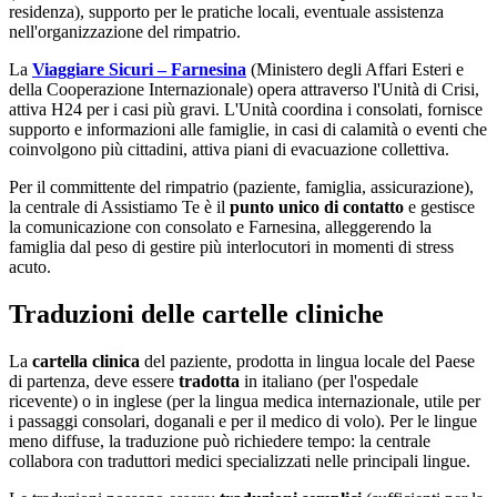
residenza), supporto per le pratiche locali, eventuale assistenza
nell'organizzazione del rimpatrio.
La
Viaggiare Sicuri – Farnesina
(Ministero degli Affari Esteri e
della Cooperazione Internazionale) opera attraverso l'Unità di Crisi,
attiva H24 per i casi più gravi. L'Unità coordina i consolati, fornisce
supporto e informazioni alle famiglie, in casi di calamità o eventi che
coinvolgono più cittadini, attiva piani di evacuazione collettiva.
Per il committente del rimpatrio (paziente, famiglia, assicurazione),
la centrale di Assistiamo Te è il
punto unico di contatto
e gestisce
la comunicazione con consolato e Farnesina, alleggerendo la
famiglia dal peso di gestire più interlocutori in momenti di stress
acuto.
Traduzioni delle cartelle cliniche
La
cartella clinica
del paziente, prodotta in lingua locale del Paese
di partenza, deve essere
tradotta
in italiano (per l'ospedale
ricevente) o in inglese (per la lingua medica internazionale, utile per
i passaggi consolari, doganali e per il medico di volo). Per le lingue
meno diffuse, la traduzione può richiedere tempo: la centrale
collabora con traduttori medici specializzati nelle principali lingue.