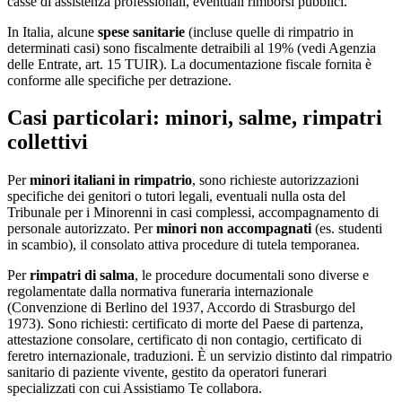
casse di assistenza professionali, eventuali rimborsi pubblici.
In Italia, alcune
spese sanitarie
(incluse quelle di rimpatrio in
determinati casi) sono fiscalmente detraibili al 19% (vedi Agenzia
delle Entrate, art. 15 TUIR). La documentazione fiscale fornita è
conforme alle specifiche per detrazione.
Casi particolari: minori, salme, rimpatri
collettivi
Per
minori italiani in rimpatrio
, sono richieste autorizzazioni
specifiche dei genitori o tutori legali, eventuali nulla osta del
Tribunale per i Minorenni in casi complessi, accompagnamento di
personale autorizzato. Per
minori non accompagnati
(es. studenti
in scambio), il consolato attiva procedure di tutela temporanea.
Per
rimpatri di salma
, le procedure documentali sono diverse e
regolamentate dalla normativa funeraria internazionale
(Convenzione di Berlino del 1937, Accordo di Strasburgo del
1973). Sono richiesti: certificato di morte del Paese di partenza,
attestazione consolare, certificato di non contagio, certificato di
feretro internazionale, traduzioni. È un servizio distinto dal rimpatrio
sanitario di paziente vivente, gestito da operatori funerari
specializzati con cui Assistiamo Te collabora.