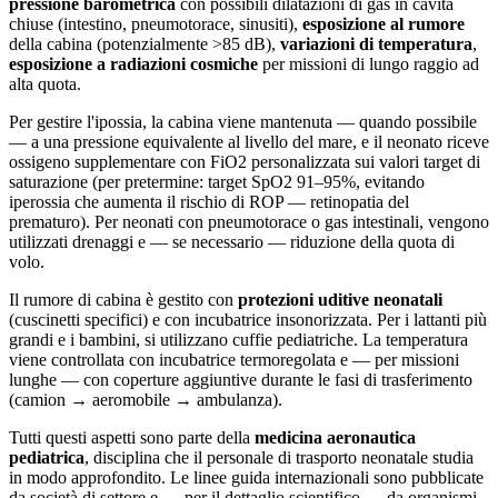
pressione barometrica
con possibili dilatazioni di gas in cavità
chiuse (intestino, pneumotorace, sinusiti),
esposizione al rumore
della cabina (potenzialmente >85 dB),
variazioni di temperatura
,
esposizione a radiazioni cosmiche
per missioni di lungo raggio ad
alta quota.
Per gestire l'ipossia, la cabina viene mantenuta — quando possibile
— a una pressione equivalente al livello del mare, e il neonato riceve
ossigeno supplementare con FiO2 personalizzata sui valori target di
saturazione (per pretermine: target SpO2 91–95%, evitando
iperossia che aumenta il rischio di ROP — retinopatia del
prematuro). Per neonati con pneumotorace o gas intestinali, vengono
utilizzati drenaggi e — se necessario — riduzione della quota di
volo.
Il rumore di cabina è gestito con
protezioni uditive neonatali
(cuscinetti specifici) e con incubatrice insonorizzata. Per i lattanti più
grandi e i bambini, si utilizzano cuffie pediatriche. La temperatura
viene controllata con incubatrice termoregolata e — per missioni
lunghe — con coperture aggiuntive durante le fasi di trasferimento
(camion → aeromobile → ambulanza).
Tutti questi aspetti sono parte della
medicina aeronautica
pediatrica
, disciplina che il personale di trasporto neonatale studia
in modo approfondito. Le linee guida internazionali sono pubblicate
da società di settore e — per il dettaglio scientifico — da organismi