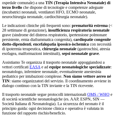
ospedale comunale) a una
TIN (Terapia Intensiva Neonatale) di
terzo livello
che dispone di tecnologie e competenze adeguate
(incubatrici neonatali, ventilatori HFO, ECMO neonatale,
neurochirurgia neonatale, cardiochirurgia neonatale).
Le indicazioni cliniche più frequenti sono:
prematurità estrema
(<
28 settimane di gestazione),
insufficienza respiratoria neonatale
grave (sindrome del distress respiratorio, ipertensione polmonare
persistente, ernia diaframmatica congenita),
cardiopatie congenite
dotto-dipendenti
,
encefalopatia ipossico-ischemica
con necessità
di ipotermia terapeutica,
chirurgia neonatale
(gastroschisi, atresia
esofagea, malformazioni intestinali),
sepsi neonatale grave
.
Assistiamo Te organizza il trasporto neonatale appoggiandosi a
vettori certificati
EASA
e ad
equipe neonatologiche specializzate
:
neonatologo, infermiere neonatale, eventualmente anestesista
pediatrico per intubazioni complesse.
Non siamo vettore aereo né
TIN
: siamo organizzatori del servizio. Il coordinamento avviene in
dialogo continuo con la TIN inviante e la TIN ricevente.
Il trasporto neonatale segue protocolli internazionali
OMS / WHO
e
di società scientifiche neonatologiche (es. AAP, ESPN, SIN —
Società Italiana di Neonatologia). La sicurezza del neonato è il
principio guida: ogni decisione clinica e operativa è valutata in
funzione del rapporto rischio/beneficio.