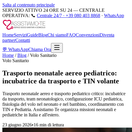
Salta al contenuto principale
SERVIZIO ATTIVO 24 ORE SU 24 — CENTRALE
OPERATIVA:
📞
Centrale 24/7 ·
+39 080 403 8868
·
WhatsApp
Home
Servizi
Guide
Blog
Chi siamo
FAQ
Convenzioni
Diventa
partner
Contatti
💬
WhatsApp
Chiama Ora
Home
/
Blog
/
Volo Sanitario
Volo Sanitario
Trasporto neonatale aereo pediatrico:
incubatrice da trasporto e TIN volante
Trasporto neonatale aereo e trasporto pediatrico critico: incubatrice
da trasporto, team neonatologico, configurazione ICU pediatrica,
fisiologia del volo nel neonato e nel bambino, coordinamento con
TIN e Pediatria. Assistiamo Te organizza missioni neonatali e
pediatriche in Italia e all'estero.
23 giugno 2026
•
16 min
di lettura