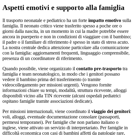
Aspetti emotivi e supporto alla famiglia
Il trasporto neonatale e pediatrico ha un forte
impatto emotivo
sulla
famiglia. Il neonato critico viene trasferito spesso a poche ore o
giorni dalla nascita, in un momento in cui la madre potrebbe essere
ancora in puerperio e non in condizioni di viaggiare con il bambino;
il padre o il familiare di riferimento è spesso in stato di stress acuto.
La nostra centrale dedica attenzione particolare alla comunicazione
con la famiglia: aggiornamenti frequenti, linguaggio comprensibile,
presenza di un coordinatore di riferimento.
Quando possibile, viene organizzato il
contatto pre-trasporto
tra
famiglia e team neonatologico, in modo che i genitori possano
vedere il bambino prima del trasferimento (o tramite
videocollegamento per missioni urgenti). Vengono fornite
informazioni chiare su tempi, modalità, struttura ricevente, alloggi
disponibili vicino alla TIN ricevente (alcuni ospedali pediatrici
ospitano famiglie tramite associazioni dedicate).
Per missioni internazionali, viene coordinato il
viaggio dei genitori
:
voli, alloggi, eventuale documentazione consolare (passaporti,
permessi temporanei). Per famiglie che non parlano italiano o
inglese, viene attivato un servizio di interpretariato. Per famiglie in
difficoltà economica con casi di bambini affetti da patologie rare,