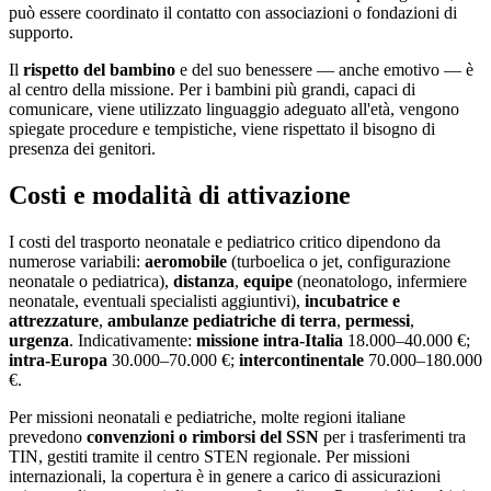
può essere coordinato il contatto con associazioni o fondazioni di
supporto.
Il
rispetto del bambino
e del suo benessere — anche emotivo — è
al centro della missione. Per i bambini più grandi, capaci di
comunicare, viene utilizzato linguaggio adeguato all'età, vengono
spiegate procedure e tempistiche, viene rispettato il bisogno di
presenza dei genitori.
Costi e modalità di attivazione
I costi del trasporto neonatale e pediatrico critico dipendono da
numerose variabili:
aeromobile
(turboelica o jet, configurazione
neonatale o pediatrica),
distanza
,
equipe
(neonatologo, infermiere
neonatale, eventuali specialisti aggiuntivi),
incubatrice e
attrezzature
,
ambulanze pediatriche di terra
,
permessi
,
urgenza
. Indicativamente:
missione intra-Italia
18.000–40.000 €;
intra-Europa
30.000–70.000 €;
intercontinentale
70.000–180.000
€.
Per missioni neonatali e pediatriche, molte regioni italiane
prevedono
convenzioni o rimborsi del SSN
per i trasferimenti tra
TIN, gestiti tramite il centro STEN regionale. Per missioni
internazionali, la copertura è in genere a carico di assicurazioni