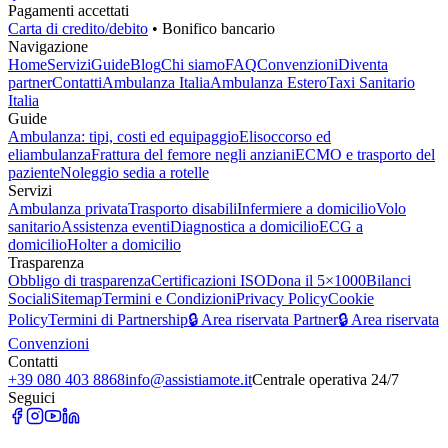
Pagamenti accettati
Carta di credito/debito
• Bonifico bancario
Navigazione
Home
Servizi
Guide
Blog
Chi siamo
FAQ
Convenzioni
Diventa
partner
Contatti
Ambulanza Italia
Ambulanza Estero
Taxi Sanitario
Italia
Guide
Ambulanza: tipi, costi ed equipaggio
Elisoccorso ed
eliambulanza
Frattura del femore negli anziani
ECMO e trasporto del
paziente
Noleggio sedia a rotelle
Servizi
Ambulanza privata
Trasporto disabili
Infermiere a domicilio
Volo
sanitario
Assistenza eventi
Diagnostica a domicilio
ECG a
domicilio
Holter a domicilio
Trasparenza
Obbligo di trasparenza
Certificazioni ISO
Dona il 5×1000
Bilanci
Sociali
Sitemap
Termini e Condizioni
Privacy Policy
Cookie
Policy
Termini di Partnership
🔒 Area riservata Partner
🔒 Area riservata
Convenzioni
Contatti
+39 080 403 8868
info@assistiamote.it
Centrale operativa 24/7
Seguici