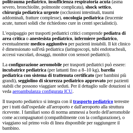
politrauma pediatrico
,
insufficienza respiratoria acuta
(asma
severo, bronchiolite, polmonite complicata),
shock settico
,
chirurgia pediatrica urgente
(occlusioni intestinali, traumi
addominali, fratture complesse),
oncologia pediatrica
(leucemie
acute, tumori solidi che richiedono cure in centri specialistici).
L'equipaggio per trasporti pediatrici critici comprende
pediatra di
area critica
o
anestesista pediatrico
,
infermiere pediatrico
,
eventualmente
medico aggiuntivo
per pazienti instabili. Il kit clinico
è dimensionato sull'età pediatrica (laringoscopi, tubi endotracheali,
accessi vascolari, dosaggi, monitor con sensori pediatrici).
La
configurazione aeromobile
per trasporti pediatrici può essere:
incubatrice pediatrica
(per lattanti fino a 8–10 kg),
barella
pediatrica con sistema di trattenuta certificato
(per bambini più
grandi),
seggiolino di sicurezza pediatrico approvato
per pazienti
stabili che possono viaggiare seduti. Per il dettaglio sulle dotazioni si
veda
aeroambulanza configurata ICU
.
Il trasporto pediatrico si integra con il
trasporto pediatrico
terrestre
per i tratti dall'ospedale all'aeroporto e dall'aeroporto alla struttura
ricevente. I familiari sono di norma ammessi a bordo dell'aeromobile
come accompagnatori (compatibilmente con la configurazione), o
viaggiano sul primo volo di linea disponibile per raggiungere il
bambino.