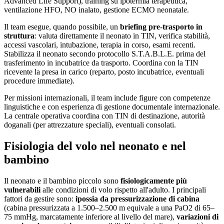
Advanced Life Support), training su ipotermia terapeutica,
ventilazione HFO, NO inalato, gestione ECMO neonatale.
Il team esegue, quando possibile, un
briefing pre-trasporto in
struttura
: valuta direttamente il neonato in TIN, verifica stabilità,
accessi vascolari, intubazione, terapia in corso, esami recenti.
Stabilizza il neonato secondo protocollo S.T.A.B.L.E. prima del
trasferimento in incubatrice da trasporto. Coordina con la TIN
ricevente la presa in carico (reparto, posto incubatrice, eventuali
procedure immediate).
Per missioni internazionali, il team include figure con competenze
linguistiche e con esperienza di gestione documentale internazionale.
La centrale operativa coordina con TIN di destinazione, autorità
doganali (per attrezzature speciali), eventuali consolati.
Fisiologia del volo nel neonato e nel
bambino
Il neonato e il bambino piccolo sono
fisiologicamente più
vulnerabili
alle condizioni di volo rispetto all'adulto. I principali
fattori da gestire sono:
ipossia da pressurizzazione di cabina
(cabina pressurizzata a 1.500–2.500 m equivale a una PaO2 di 65–
75 mmHg, marcatamente inferiore al livello del mare),
variazioni di