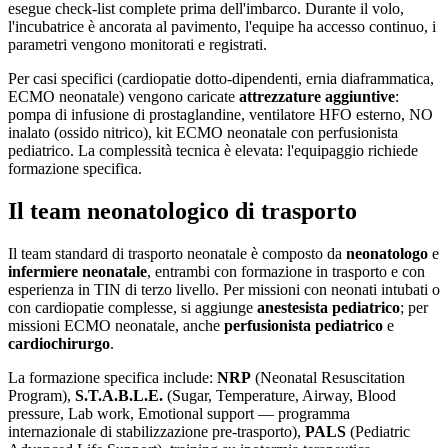
esegue check-list complete prima dell'imbarco. Durante il volo,
l'incubatrice è ancorata al pavimento, l'equipe ha accesso continuo, i
parametri vengono monitorati e registrati.
Per casi specifici (cardiopatie dotto-dipendenti, ernia diaframmatica,
ECMO neonatale) vengono caricate
attrezzature aggiuntive
:
pompa di infusione di prostaglandine, ventilatore HFO esterno, NO
inalato (ossido nitrico), kit ECMO neonatale con perfusionista
pediatrico. La complessità tecnica è elevata: l'equipaggio richiede
formazione specifica.
Il team neonatologico di trasporto
Il team standard di trasporto neonatale è composto da
neonatologo
e
infermiere neonatale
, entrambi con formazione in trasporto e con
esperienza in TIN di terzo livello. Per missioni con neonati intubati o
con cardiopatie complesse, si aggiunge
anestesista pediatrico
; per
missioni ECMO neonatale, anche
perfusionista pediatrico
e
cardiochirurgo
.
La formazione specifica include:
NRP
(Neonatal Resuscitation
Program),
S.T.A.B.L.E.
(Sugar, Temperature, Airway, Blood
pressure, Lab work, Emotional support — programma
internazionale di stabilizzazione pre-trasporto),
PALS
(Pediatric