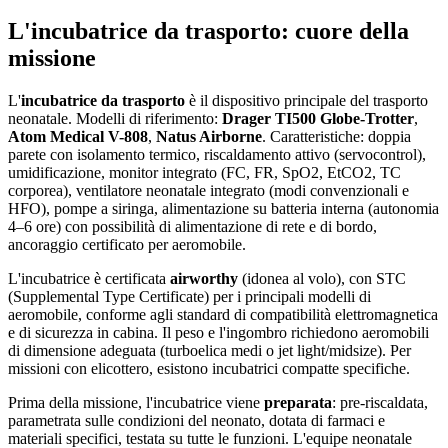
L'incubatrice da trasporto: cuore della
missione
L'
incubatrice da trasporto
è il dispositivo principale del trasporto
neonatale. Modelli di riferimento:
Drager TI500 Globe-Trotter
,
Atom Medical V-808
,
Natus Airborne
. Caratteristiche: doppia
parete con isolamento termico, riscaldamento attivo (servocontrol),
umidificazione, monitor integrato (FC, FR, SpO2, EtCO2, TC
corporea), ventilatore neonatale integrato (modi convenzionali e
HFO), pompe a siringa, alimentazione su batteria interna (autonomia
4–6 ore) con possibilità di alimentazione di rete e di bordo,
ancoraggio certificato per aeromobile.
L'incubatrice è certificata
airworthy
(idonea al volo), con STC
(Supplemental Type Certificate) per i principali modelli di
aeromobile, conforme agli standard di compatibilità elettromagnetica
e di sicurezza in cabina. Il peso e l'ingombro richiedono aeromobili
di dimensione adeguata (turboelica medi o jet light/midsize). Per
missioni con elicottero, esistono incubatrici compatte specifiche.
Prima della missione, l'incubatrice viene
preparata
: pre-riscaldata,
parametrata sulle condizioni del neonato, dotata di farmaci e
materiali specifici, testata su tutte le funzioni. L'equipe neonatale