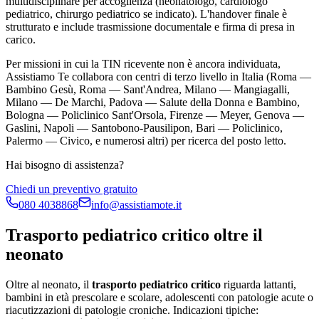
multidisciplinare per accoglienza (neonatologo, cardiologo
pediatrico, chirurgo pediatrico se indicato). L'handover finale è
strutturato e include trasmissione documentale e firma di presa in
carico.
Per missioni in cui la TIN ricevente non è ancora individuata,
Assistiamo Te collabora con centri di terzo livello in Italia (Roma —
Bambino Gesù, Roma — Sant'Andrea, Milano — Mangiagalli,
Milano — De Marchi, Padova — Salute della Donna e Bambino,
Bologna — Policlinico Sant'Orsola, Firenze — Meyer, Genova —
Gaslini, Napoli — Santobono-Pausilipon, Bari — Policlinico,
Palermo — Civico, e numerosi altri) per ricerca del posto letto.
Hai bisogno di assistenza?
Chiedi un preventivo gratuito
080 4038868
info@assistiamote.it
Trasporto pediatrico critico oltre il
neonato
Oltre al neonato, il
trasporto pediatrico critico
riguarda lattanti,
bambini in età prescolare e scolare, adolescenti con patologie acute o
riacutizzazioni di patologie croniche. Indicazioni tipiche: