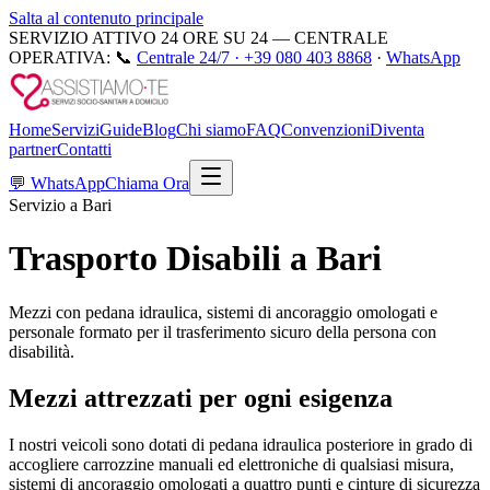
Salta al contenuto principale
SERVIZIO ATTIVO 24 ORE SU 24 — CENTRALE
OPERATIVA:
📞
Centrale 24/7 ·
+39 080 403 8868
·
WhatsApp
Home
Servizi
Guide
Blog
Chi siamo
FAQ
Convenzioni
Diventa
partner
Contatti
💬
WhatsApp
Chiama Ora
Servizio a Bari
Trasporto Disabili a Bari
Mezzi con pedana idraulica, sistemi di ancoraggio omologati e
personale formato per il trasferimento sicuro della persona con
disabilità.
Mezzi attrezzati per ogni esigenza
I nostri veicoli sono dotati di pedana idraulica posteriore in grado di
accogliere carrozzine manuali ed elettroniche di qualsiasi misura,
sistemi di ancoraggio omologati a quattro punti e cinture di sicurezza