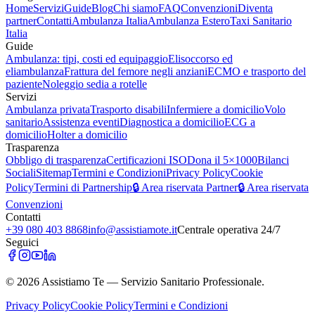
Home
Servizi
Guide
Blog
Chi siamo
FAQ
Convenzioni
Diventa
partner
Contatti
Ambulanza Italia
Ambulanza Estero
Taxi Sanitario
Italia
Guide
Ambulanza: tipi, costi ed equipaggio
Elisoccorso ed
eliambulanza
Frattura del femore negli anziani
ECMO e trasporto del
paziente
Noleggio sedia a rotelle
Servizi
Ambulanza privata
Trasporto disabili
Infermiere a domicilio
Volo
sanitario
Assistenza eventi
Diagnostica a domicilio
ECG a
domicilio
Holter a domicilio
Trasparenza
Obbligo di trasparenza
Certificazioni ISO
Dona il 5×1000
Bilanci
Sociali
Sitemap
Termini e Condizioni
Privacy Policy
Cookie
Policy
Termini di Partnership
🔒 Area riservata Partner
🔒 Area riservata
Convenzioni
Contatti
+39 080 403 8868
info@assistiamote.it
Centrale operativa 24/7
Seguici
©
2026
Assistiamo Te — Servizio Sanitario Professionale.
Privacy Policy
Cookie Policy
Termini e Condizioni