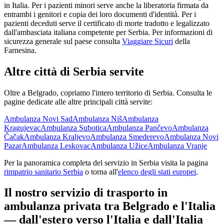
in Italia. Per i pazienti minori serve anche la liberatoria firmata da
entrambi i genitori e copia dei loro documenti d'identità. Per i
pazienti deceduti serve il certificato di morte tradotto e legalizzato
dall'ambasciata italiana competente per
Serbia
. Per informazioni di
sicurezza generale sul paese consulta
Viaggiare Sicuri
della
Farnesina.
Altre città di
Serbia
servite
Oltre a
Belgrado
, copriamo l'intero territorio di
Serbia
. Consulta le
pagine dedicate alle altre principali città servite:
Ambulanza
Novi Sad
Ambulanza
Niš
Ambulanza
Kragujevac
Ambulanza
Subotica
Ambulanza
Pančevo
Ambulanza
Čačak
Ambulanza
Kraljevo
Ambulanza
Smederevo
Ambulanza
Novi
Pazar
Ambulanza
Leskovac
Ambulanza
Užice
Ambulanza
Vranje
Per la panoramica completa del servizio in
Serbia
visita la pagina
rimpatrio sanitario
Serbia
o torna all'
elenco degli stati europei
.
Il nostro servizio di trasporto in
ambulanza privata tra
Belgrado
e l'Italia
— dall'estero verso l'Italia e dall'Italia