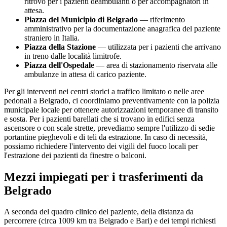
ritrovo per i pazienti deambulanti o per accompagnatori in
attesa.
Piazza del Municipio di
Belgrado
— riferimento
amministrativo per la documentazione anagrafica del paziente
straniero in Italia.
Piazza della Stazione
— utilizzata per i pazienti che arrivano
in treno dalle località limitrofe.
Piazza dell'Ospedale
— area di stazionamento riservata alle
ambulanze in attesa di carico paziente.
Per gli interventi nei centri storici a traffico limitato o nelle aree
pedonali a
Belgrado
, ci coordiniamo preventivamente con la polizia
municipale locale per ottenere autorizzazioni temporanee di transito
e sosta. Per i pazienti barellati che si trovano in edifici senza
ascensore o con scale strette, prevediamo sempre l'utilizzo di sedie
portantine pieghevoli e di teli da estrazione. In caso di necessità,
possiamo richiedere l'intervento dei vigili del fuoco locali per
l'estrazione dei pazienti da finestre o balconi.
Mezzi impiegati per i trasferimenti da
Belgrado
A seconda del quadro clinico del paziente, della distanza da
percorrere (circa
1009
km tra
Belgrado
e Bari) e dei tempi richiesti