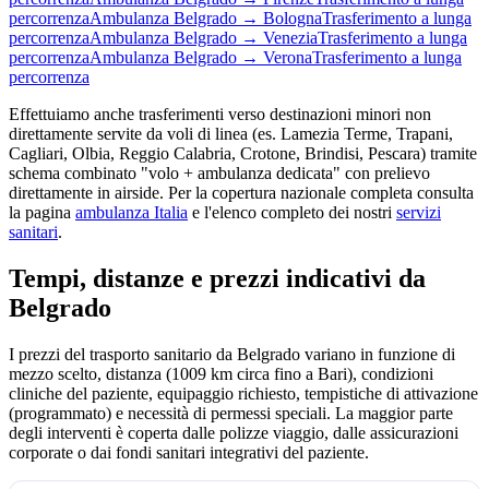
percorrenza
Ambulanza
Belgrado
→
Bologna
Trasferimento a lunga
percorrenza
Ambulanza
Belgrado
→
Venezia
Trasferimento a lunga
percorrenza
Ambulanza
Belgrado
→
Verona
Trasferimento a lunga
percorrenza
Effettuiamo anche trasferimenti verso destinazioni minori non
direttamente servite da voli di linea (es. Lamezia Terme, Trapani,
Cagliari, Olbia, Reggio Calabria, Crotone, Brindisi, Pescara) tramite
schema combinato "volo + ambulanza dedicata" con prelievo
direttamente in airside. Per la copertura nazionale completa consulta
la pagina
ambulanza Italia
e l'elenco completo dei nostri
servizi
sanitari
.
Tempi, distanze e prezzi indicativi da
Belgrado
I prezzi del trasporto sanitario da
Belgrado
variano in funzione di
mezzo scelto, distanza (
1009
km circa fino a Bari), condizioni
cliniche del paziente, equipaggio richiesto, tempistiche di attivazione
(programmato) e necessità di permessi speciali. La maggior parte
degli interventi è coperta dalle polizze viaggio, dalle assicurazioni
corporate o dai fondi sanitari integrativi del paziente.
Tempi, distanze e prezzi indicativi per il trasporto sanitario da
Belgrad