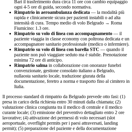
Bari il trasferimento dura circa
11
ore con cambio equipaggio
ogni 4-5 ore di guida, secondo normativa.
Rimpatrio in aeroambulanza dedicata
— la modalità più
rapida e clinicamente sicura per pazienti instabili o ad alta
intensità di cura. Tempo medio di volo
Belgrado
→ Roma
Fiumicino:
1.3
ore.
Rimpatrio su volo di linea con accompagnamento
— il
paziente viaggia in classe economy con poltrona dedicata e un
accompagnatore sanitario professionale (medico o infermiere).
Rimpatrio su volo di linea con barella STC
— quando il
paziente non può viaggiare seduto ma è stabile. Prenotazione
minima 72 ore di anticipo.
Rimpatrio salma
in collaborazione con onoranze funebri
convenzionate, gestione consolato italiano a
Belgrado
,
nullaosta sanitario locale, traduzione giurata della
documentazione, feretro a norma e trasporto fino al cimitero in
Italia.
Il processo standard di rimpatrio da
Belgrado
prevede otto fasi: (1)
presa in carico della richiesta entro 30 minuti dalla chiamata; (2)
valutazione clinica congiunta tra il medico di centrale e il medico
curante locale; (3) emissione del preventivo dettagliato entro 2 ore
lavorative; (4) attivazione dei permessi di volo necessari (slot
aeroportuale, overflight permits per i paesi attraversati, landing
permit); (5) preparazione del paziente e della documentazione