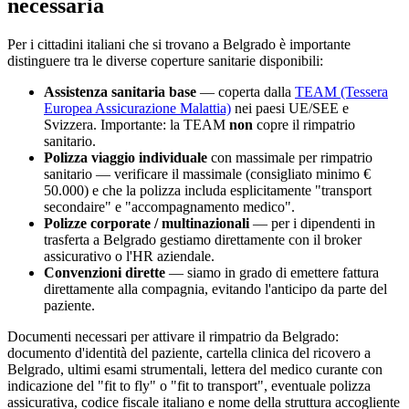
necessaria
Per i cittadini italiani che si trovano a
Belgrado
è importante
distinguere tra le diverse coperture sanitarie disponibili:
Assistenza sanitaria base
— coperta dalla
TEAM (Tessera
Europea Assicurazione Malattia)
nei paesi UE/SEE e
Svizzera. Importante: la TEAM
non
copre il rimpatrio
sanitario.
Polizza viaggio individuale
con massimale per rimpatrio
sanitario — verificare il massimale (consigliato minimo €
50.000) e che la polizza includa esplicitamente "transport
secondaire" e "accompagnamento medico".
Polizze corporate / multinazionali
— per i dipendenti in
trasferta a
Belgrado
gestiamo direttamente con il broker
assicurativo o l'HR aziendale.
Convenzioni dirette
— siamo in grado di emettere fattura
direttamente alla compagnia, evitando l'anticipo da parte del
paziente.
Documenti necessari per attivare il rimpatrio da
Belgrado
:
documento d'identità del paziente, cartella clinica del ricovero a
Belgrado
, ultimi esami strumentali, lettera del medico curante con
indicazione del "fit to fly" o "fit to transport", eventuale polizza
assicurativa, codice fiscale italiano e nome della struttura accogliente