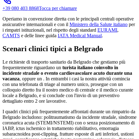
+39 080 403 8868
Tocca per chiamare
Operiamo in convenzione diretta con le principali centrali operative
assicurative internazionali e con il
Ministero della Salute italiano
per
i rimpatri istituzionali, nel rispetto degli standard
EURAMI
,
CAMTS
e delle linee guida
IATA Medical Manual
.
Scenari clinici tipici a
Belgrado
Le richieste di trasporto sanitario da
Belgrado
che gestiamo più
frequentemente riguardano un
turista italiano coinvolto in
incidente stradale o evento cardiovascolare acuto durante una
vacanza
, oppure un
. In entrambi i casi la nostra attività comincia
con una telefonata di triage al numero unico, prosegue con un
colloquio diretto fra il nostro medico di centrale e il medico curante
locale a
Belgrado
, e si conclude con l'invio di un preventivo
dettagliato entro 2 ore lavorative.
I quadri clinici più frequentemente affrontati durante un rimpatrio da
Belgrado
includono: politraumatismo da incidente stradale, sindrome
coronarica acuta (STEMI/NSTEMI) con o senza posizionamento di
IABP, ictus ischemico in trattamento riabilitativo, emorragia
subaracnoidea post-clipping, fratture esposte di arti inferiori, ustioni