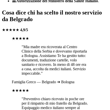
🏛️
Autorizzazione del Ministero della Salute Italiano
.
Cosa dice chi ha scelto il nostro servizio
da
Belgrado
★★★★★
4,9/5
★★★★★
"Mia madre era ricoverata al
Centro
Clinico della Serbia
e dovevamo riportarla
a
Bologna
. Assistiamo Te ha gestito tutto:
documenti, traduzione cartelle, volo
sanitario e ricovero. In meno di 48 ore era
a casa, accolta da medici italiani. Servizio
impeccabile."
Famiglia
Greco
—
Belgrado
➔
Bologna
★★★★★
"Preventivo chiaro ricevuto in poche ore
per il rimpatrio di mio fratello da
Belgrado
.
Equipaggio medico italiano sempre al