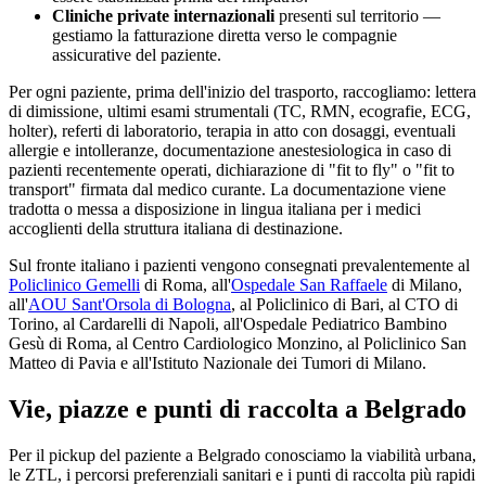
Cliniche private internazionali
presenti sul territorio —
gestiamo la fatturazione diretta verso le compagnie
assicurative del paziente.
Per ogni paziente, prima dell'inizio del trasporto, raccogliamo: lettera
di dimissione, ultimi esami strumentali (TC, RMN, ecografie, ECG,
holter), referti di laboratorio, terapia in atto con dosaggi, eventuali
allergie e intolleranze, documentazione anestesiologica in caso di
pazienti recentemente operati, dichiarazione di "fit to fly" o "fit to
transport" firmata dal medico curante. La documentazione viene
tradotta o messa a disposizione in lingua italiana per i medici
accoglienti della struttura italiana di destinazione.
Sul fronte italiano i pazienti vengono consegnati prevalentemente al
Policlinico Gemelli
di Roma, all'
Ospedale San Raffaele
di Milano,
all'
AOU Sant'Orsola di Bologna
, al Policlinico di Bari, al CTO di
Torino, al Cardarelli di Napoli, all'Ospedale Pediatrico Bambino
Gesù di Roma, al Centro Cardiologico Monzino, al Policlinico San
Matteo di Pavia e all'Istituto Nazionale dei Tumori di Milano.
Vie, piazze e punti di raccolta a
Belgrado
Per il pickup del paziente a
Belgrado
conosciamo la viabilità urbana,
le ZTL, i percorsi preferenziali sanitari e i punti di raccolta più rapidi