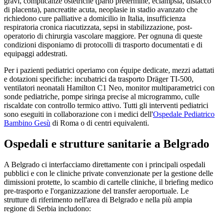
gravi, complicanze ostetriche (parto pretermine, eclampsia, distacco
di placenta), pancreatite acuta, neoplasie in stadio avanzato che
richiedono cure palliative a domicilio in Italia, insufficienza
respiratoria cronica riacutizzata, sepsi in stabilizzazione, post-
operatorio di chirurgia vascolare maggiore. Per ognuna di queste
condizioni disponiamo di protocolli di trasporto documentati e di
equipaggi addestrati.
Per i pazienti pediatrici operiamo con équipe dedicate, mezzi adattati
e dotazioni specifiche: incubatrici da trasporto Dräger TI-500,
ventilatori neonatali Hamilton C1 Neo, monitor multiparametrici con
sonde pediatriche, pompe siringa precise al microgrammo, culle
riscaldate con controllo termico attivo. Tutti gli interventi pediatrici
sono eseguiti in collaborazione con i medici dell'
Ospedale Pediatrico
Bambino Gesù
di Roma o di centri equivalenti.
Ospedali e strutture sanitarie a
Belgrado
A
Belgrado
ci interfacciamo direttamente con i principali ospedali
pubblici e con le cliniche private convenzionate per la gestione delle
dimissioni protette, lo scambio di cartelle cliniche, il briefing medico
pre-trasporto e l'organizzazione del transfer aeroportuale. Le
strutture di riferimento nell'area di
Belgrado
e nella più ampia
regione di
Serbia
includono: