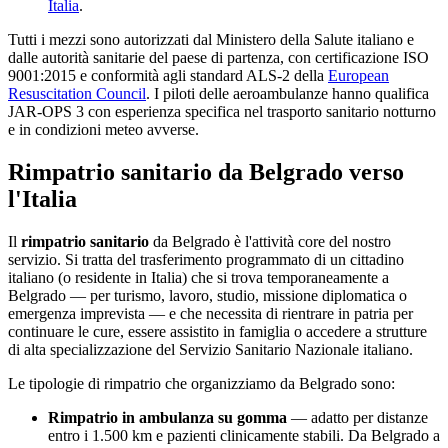
Italia
.
Tutti i mezzi sono autorizzati dal Ministero della Salute italiano e
dalle autorità sanitarie del paese di partenza, con certificazione ISO
9001:2015 e conformità agli standard ALS-2 della
European
Resuscitation Council
. I piloti delle aeroambulanze hanno qualifica
JAR-OPS 3 con esperienza specifica nel trasporto sanitario notturno
e in condizioni meteo avverse.
Rimpatrio sanitario da
Belgrado
verso
l'Italia
Il
rimpatrio sanitario
da
Belgrado
è l'attività core del nostro
servizio. Si tratta del trasferimento programmato di un cittadino
italiano (o residente in Italia) che si trova temporaneamente a
Belgrado
— per turismo, lavoro, studio, missione diplomatica o
emergenza imprevista — e che necessita di rientrare in patria per
continuare le cure, essere assistito in famiglia o accedere a strutture
di alta specializzazione del Servizio Sanitario Nazionale italiano.
Le tipologie di rimpatrio che organizziamo da
Belgrado
sono:
Rimpatrio in ambulanza su gomma
— adatto per distanze
entro i 1.500 km e pazienti clinicamente stabili. Da
Belgrado
a