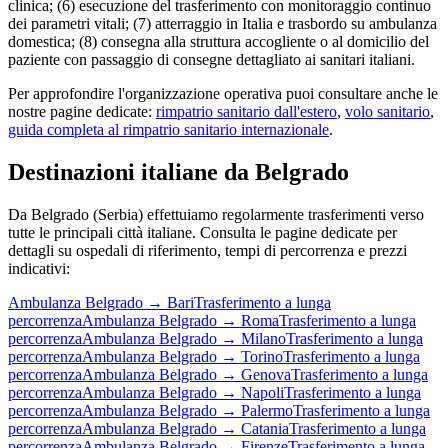
clinica; (6) esecuzione del trasferimento con monitoraggio continuo
dei parametri vitali; (7) atterraggio in Italia e trasbordo su ambulanza
domestica; (8) consegna alla struttura accogliente o al domicilio del
paziente con passaggio di consegne dettagliato ai sanitari italiani.
Per approfondire l'organizzazione operativa puoi consultare anche le
nostre pagine dedicate:
rimpatrio sanitario dall'estero
,
volo sanitario
,
guida completa al rimpatrio sanitario internazionale
.
Destinazioni italiane da
Belgrado
Da
Belgrado
(
Serbia
) effettuiamo regolarmente trasferimenti verso
tutte le principali città italiane. Consulta le pagine dedicate per
dettagli su ospedali di riferimento, tempi di percorrenza e prezzi
indicativi:
Ambulanza
Belgrado
→
Bari
Trasferimento a lunga
percorrenza
Ambulanza
Belgrado
→
Roma
Trasferimento a lunga
percorrenza
Ambulanza
Belgrado
→
Milano
Trasferimento a lunga
percorrenza
Ambulanza
Belgrado
→
Torino
Trasferimento a lunga
percorrenza
Ambulanza
Belgrado
→
Genova
Trasferimento a lunga
percorrenza
Ambulanza
Belgrado
→
Napoli
Trasferimento a lunga
percorrenza
Ambulanza
Belgrado
→
Palermo
Trasferimento a lunga
percorrenza
Ambulanza
Belgrado
→
Catania
Trasferimento a lunga
percorrenza
Ambulanza
Belgrado
→
Firenze
Trasferimento a lunga