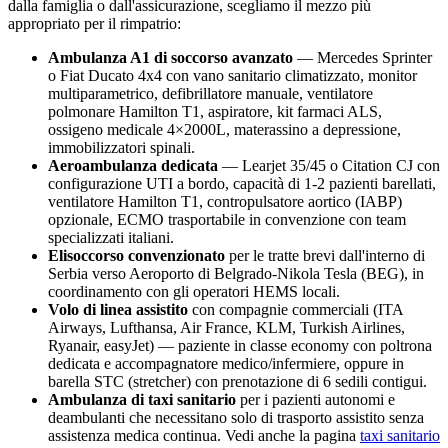
dalla famiglia o dall'assicurazione, scegliamo il mezzo più
appropriato per il rimpatrio:
Ambulanza A1 di soccorso avanzato
— Mercedes Sprinter
o Fiat Ducato 4x4 con vano sanitario climatizzato, monitor
multiparametrico, defibrillatore manuale, ventilatore
polmonare Hamilton T1, aspiratore, kit farmaci ALS,
ossigeno medicale 4×2000L, materassino a depressione,
immobilizzatori spinali.
Aeroambulanza dedicata
— Learjet 35/45 o Citation CJ con
configurazione UTI a bordo, capacità di 1-2 pazienti barellati,
ventilatore Hamilton T1, contropulsatore aortico (IABP)
opzionale, ECMO trasportabile in convenzione con team
specializzati italiani.
Elisoccorso convenzionato
per le tratte brevi dall'interno di
Serbia
verso
Aeroporto di Belgrado-Nikola Tesla (BEG)
, in
coordinamento con gli operatori HEMS locali.
Volo di linea assistito
con compagnie commerciali (ITA
Airways, Lufthansa, Air France, KLM, Turkish Airlines,
Ryanair, easyJet) — paziente in classe economy con poltrona
dedicata e accompagnatore medico/infermiere, oppure in
barella STC (stretcher) con prenotazione di 6 sedili contigui.
Ambulanza di taxi sanitario
per i pazienti autonomi e
deambulanti che necessitano solo di trasporto assistito senza
assistenza medica continua. Vedi anche la pagina
taxi sanitario