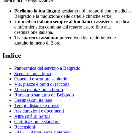
burocratico e organizzativo.
Parliamo la tua lingua:
gestiamo noi i rapporti con i medici a
Belgrado
e la traduzione delle cartelle cliniche
serbe
.
Un medico italiano sempre al tuo fianco:
assistenza medica
e infermieristica continua dal reparto estero fino alla
destinazione italiana.
Trasparenza assoluta:
preventivo chiaro, definitivo e
gratuito in meno di 2 ore.
Indice
Panoramica del servizio a
Belgrado
Scenari clinici tipici
Ospedali e strutture sanitarie
Vie, piazze e punti di raccolta
Mezzi e dotazioni a bordo
Rimpatrio sanitario da
Belgrado
Destinazioni italiane
Tempi, distanze e prezzi
Assicurazioni e documenti
Altre città di
Serbia
Certificazioni e standard
Recensioni
FAQ — Ambulanza
Belgrado