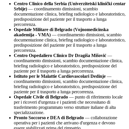
Centro Clinico della Serbia (Univerzitetski klinički centar
Srbije)
— coordinamento dimissioni, scambio
documentazione clinica, briefing radiologico e laboratoristico,
predisposizione del paziente per il trasporto a lunga
percorrenza.
Ospedale Militare di Belgrado (Vojnomedicinska
akademija - VMA)
— coordinamento dimissioni, scambio
documentazione clinica, briefing radiologico e laboratoristico,
predisposizione del paziente per il trasporto a lunga
percorrenza.
Centro Ospedaliero Clinico Dr Dragiša Mišović
—
coordinamento dimissioni, scambio documentazione clinica,
briefing radiologico e laboratoristico, predisposizione del
paziente per il trasporto a lunga percorrenza.
Istituto per le Malattie Cardiovascolari Dedinje
—
coordinamento dimissioni, scambio documentazione clinica,
briefing radiologico e laboratoristico, predisposizione del
paziente per il trasporto a lunga percorrenza.
Ospedale Civile di
Belgrado
— punto di riferimento locale
per i ricoveri d'urgenza e i pazienti che necessitano di
trasferimento programmato verso strutture italiane di alta
specializzazione.
Pronto Soccorso e DEA di
Belgrado
— collaborazione
operativa per i pazienti che arrivano d'urgenza e devono
essere stabilizzati prima del rimpatrio.