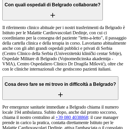
Con quali ospedali di Belgrado collaborate?
Il riferimento clinico abituale per i nostri trasferimenti da Belgrado è
Istituto per le Malattie Cardiovascolari Dedinje, con cui ci
coordiniamo per la consegna del paziente "letto-a-letto", il passaggio
della cartella clinica e della terapia in corso. Lavoriamo abitualmente
anche con gli altri grandi ospedali pubblici e privati di Serbia
(Centro Clinico della Serbia (Univerzitetski klinički centar Srbije),
Ospedale Militare di Belgrado (Vojnomedicinska akademija -
VMA), Centro Ospedaliero Clinico Dr Dragiša Mišović), oltre che
con le cliniche internazionali che gestiscono pazienti italiani.
Cosa devo fare se mi trovo in difficoltà a Belgrado?
Per emergenze sanitarie immediate a Belgrado chiama il numero
locale 194 ambulanza. Subito dopo, anche dal pronto soccorso,
chiama il nostro centralino al
+39 080 4038868
: il case manager
prende in carico la pratica, contatta direttamente Istituto per le
Malattie Cardiovascolari Dedinje, attiva l'ambasciata o il consolato