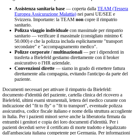
Assistenza sanitaria base
— coperta dalla
TEAM (Tessera
Europea Assicurazione Malattia)
nei paesi UE/SEE e
Svizzera. Importante: la TEAM
non
copre il rimpatrio
sanitario.
Polizza viaggio individuale
con massimale per rimpatrio
sanitario — verificare il massimale (consigliato minimo €
50.000) e che la polizza includa esplicitamente "transport
secondaire" e "accompagnamento medico".
Polizze corporate / multinazionali
— per i dipendenti in
trasferta a
Bielefeld
gestiamo direttamente con il broker
assicurativo o l'HR aziendale.
Convenzioni dirette
— siamo in grado di emettere fattura
direttamente alla compagnia, evitando l'anticipo da parte del
paziente.
Documenti necessari per attivare il rimpatrio da
Bielefeld
:
documento d'identità del paziente, cartella clinica del ricovero a
Bielefeld
, ultimi esami strumentali, lettera del medico curante con
indicazione del "fit to fly" o "fit to transport", eventuale polizza
assicurativa, codice fiscale italiano e nome della struttura accogliente
in Italia. Per i pazienti minori serve anche la liberatoria firmata da
entrambi i genitori e copia dei loro documenti d'identità. Per i
pazienti deceduti serve il certificato di morte tradotto e legalizzato
dall'ambasciata italiana competente per
Germania
. Per informazioni