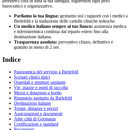
prenderci cura di tutta la tua famiglia, togliendoti ogni peso
burocratico e organizzativo.
Parliamo la tua lingua:
gestiamo noi i rapporti con i medici a
Bielefeld
e la traduzione delle cartelle cliniche
tedesche
.
Un medico italiano sempre al tuo fianco:
assistenza medica
e infermieristica continua dal reparto estero fino alla
destinazione italiana.
Trasparenza assoluta:
preventivo chiaro, definitivo e
gratuito in meno di 2 ore.
Indice
Panoramica del servizio a
Bielefeld
Scenari clinici tipici
Ospedali e strutture sanitarie
Vie, piazze e punti di raccolta
Mezzi e dotazioni a bordo
Rimpatrio sanitario da
Bielefeld
Destinazioni italiane
Tempi, distanze e prezzi
Assicurazioni e documenti
Altre città di
Germania
Certificazioni e standard
Recensioni