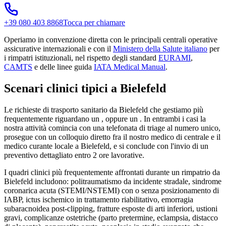
+39 080 403 8868
Tocca per chiamare
Operiamo in convenzione diretta con le principali centrali operative
assicurative internazionali e con il
Ministero della Salute italiano
per
i rimpatri istituzionali, nel rispetto degli standard
EURAMI
,
CAMTS
e delle linee guida
IATA Medical Manual
.
Scenari clinici tipici a
Bielefeld
Le richieste di trasporto sanitario da
Bielefeld
che gestiamo più
frequentemente riguardano un
, oppure un
. In entrambi i casi la
nostra attività comincia con una telefonata di triage al numero unico,
prosegue con un colloquio diretto fra il nostro medico di centrale e il
medico curante locale a
Bielefeld
, e si conclude con l'invio di un
preventivo dettagliato entro 2 ore lavorative.
I quadri clinici più frequentemente affrontati durante un rimpatrio da
Bielefeld
includono: politraumatismo da incidente stradale, sindrome
coronarica acuta (STEMI/NSTEMI) con o senza posizionamento di
IABP, ictus ischemico in trattamento riabilitativo, emorragia
subaracnoidea post-clipping, fratture esposte di arti inferiori, ustioni
gravi, complicanze ostetriche (parto pretermine, eclampsia, distacco