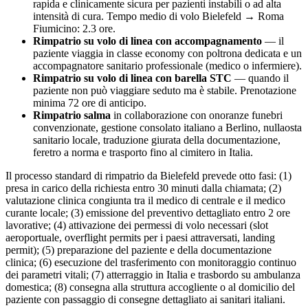
rapida e clinicamente sicura per pazienti instabili o ad alta
intensità di cura. Tempo medio di volo
Bielefeld
→ Roma
Fiumicino:
2.3
ore.
Rimpatrio su volo di linea con accompagnamento
— il
paziente viaggia in classe economy con poltrona dedicata e un
accompagnatore sanitario professionale (medico o infermiere).
Rimpatrio su volo di linea con barella STC
— quando il
paziente non può viaggiare seduto ma è stabile. Prenotazione
minima 72 ore di anticipo.
Rimpatrio salma
in collaborazione con onoranze funebri
convenzionate, gestione consolato italiano a
Berlino
, nullaosta
sanitario locale, traduzione giurata della documentazione,
feretro a norma e trasporto fino al cimitero in Italia.
Il processo standard di rimpatrio da
Bielefeld
prevede otto fasi: (1)
presa in carico della richiesta entro 30 minuti dalla chiamata; (2)
valutazione clinica congiunta tra il medico di centrale e il medico
curante locale; (3) emissione del preventivo dettagliato entro 2 ore
lavorative; (4) attivazione dei permessi di volo necessari (slot
aeroportuale, overflight permits per i paesi attraversati, landing
permit); (5) preparazione del paziente e della documentazione
clinica; (6) esecuzione del trasferimento con monitoraggio continuo
dei parametri vitali; (7) atterraggio in Italia e trasbordo su ambulanza
domestica; (8) consegna alla struttura accogliente o al domicilio del
paziente con passaggio di consegne dettagliato ai sanitari italiani.