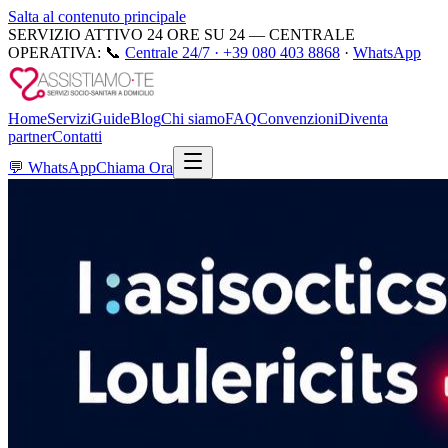
Salta al contenuto principale
SERVIZIO ATTIVO 24 ORE SU 24 — CENTRALE
OPERATIVA:
📞
Centrale 24/7 ·
+39 080 403 8868
·
WhatsApp
Home
Servizi
Guide
Blog
Chi siamo
FAQ
Convenzioni
Diventa
partner
Contatti
💬
WhatsApp
Chiama Ora