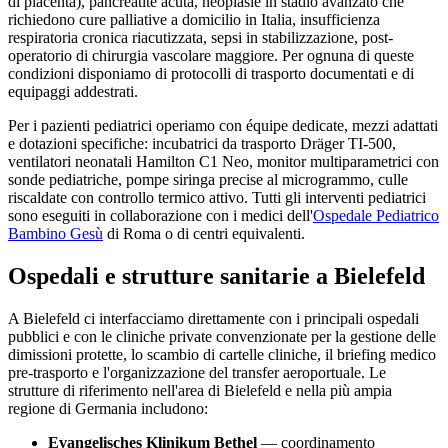
di placenta), pancreatite acuta, neoplasie in stadio avanzato che
richiedono cure palliative a domicilio in Italia, insufficienza
respiratoria cronica riacutizzata, sepsi in stabilizzazione, post-
operatorio di chirurgia vascolare maggiore. Per ognuna di queste
condizioni disponiamo di protocolli di trasporto documentati e di
equipaggi addestrati.
Per i pazienti pediatrici operiamo con équipe dedicate, mezzi adattati
e dotazioni specifiche: incubatrici da trasporto Dräger TI-500,
ventilatori neonatali Hamilton C1 Neo, monitor multiparametrici con
sonde pediatriche, pompe siringa precise al microgrammo, culle
riscaldate con controllo termico attivo. Tutti gli interventi pediatrici
sono eseguiti in collaborazione con i medici dell'
Ospedale Pediatrico
Bambino Gesù
di Roma o di centri equivalenti.
Ospedali e strutture sanitarie a
Bielefeld
A
Bielefeld
ci interfacciamo direttamente con i principali ospedali
pubblici e con le cliniche private convenzionate per la gestione delle
dimissioni protette, lo scambio di cartelle cliniche, il briefing medico
pre-trasporto e l'organizzazione del transfer aeroportuale. Le
strutture di riferimento nell'area di
Bielefeld
e nella più ampia
regione di
Germania
includono:
Evangelisches Klinikum Bethel
— coordinamento