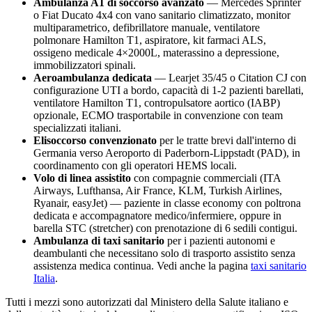
Ambulanza A1 di soccorso avanzato
— Mercedes Sprinter
o Fiat Ducato 4x4 con vano sanitario climatizzato, monitor
multiparametrico, defibrillatore manuale, ventilatore
polmonare Hamilton T1, aspiratore, kit farmaci ALS,
ossigeno medicale 4×2000L, materassino a depressione,
immobilizzatori spinali.
Aeroambulanza dedicata
— Learjet 35/45 o Citation CJ con
configurazione UTI a bordo, capacità di 1-2 pazienti barellati,
ventilatore Hamilton T1, contropulsatore aortico (IABP)
opzionale, ECMO trasportabile in convenzione con team
specializzati italiani.
Elisoccorso convenzionato
per le tratte brevi dall'interno di
Germania
verso
Aeroporto di Paderborn-Lippstadt (PAD)
, in
coordinamento con gli operatori HEMS locali.
Volo di linea assistito
con compagnie commerciali (ITA
Airways, Lufthansa, Air France, KLM, Turkish Airlines,
Ryanair, easyJet) — paziente in classe economy con poltrona
dedicata e accompagnatore medico/infermiere, oppure in
barella STC (stretcher) con prenotazione di 6 sedili contigui.
Ambulanza di taxi sanitario
per i pazienti autonomi e
deambulanti che necessitano solo di trasporto assistito senza
assistenza medica continua. Vedi anche la pagina
taxi sanitario
Italia
.
Tutti i mezzi sono autorizzati dal Ministero della Salute italiano e