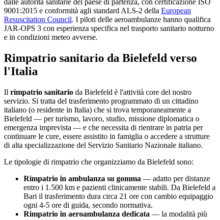
dalle autorità sanitarie del paese di partenza, con certificazione ISO
9001:2015 e conformità agli standard ALS-2 della
European
Resuscitation Council
. I piloti delle aeroambulanze hanno qualifica
JAR-OPS 3 con esperienza specifica nel trasporto sanitario notturno
e in condizioni meteo avverse.
Rimpatrio sanitario da
Bielefeld
verso
l'Italia
Il
rimpatrio sanitario
da
Bielefeld
è l'attività core del nostro
servizio. Si tratta del trasferimento programmato di un cittadino
italiano (o residente in Italia) che si trova temporaneamente a
Bielefeld
— per turismo, lavoro, studio, missione diplomatica o
emergenza imprevista — e che necessita di rientrare in patria per
continuare le cure, essere assistito in famiglia o accedere a strutture
di alta specializzazione del Servizio Sanitario Nazionale italiano.
Le tipologie di rimpatrio che organizziamo da
Bielefeld
sono:
Rimpatrio in ambulanza su gomma
— adatto per distanze
entro i 1.500 km e pazienti clinicamente stabili. Da
Bielefeld
a
Bari il trasferimento dura circa
21
ore con cambio equipaggio
ogni 4-5 ore di guida, secondo normativa.
Rimpatrio in aeroambulanza dedicata
— la modalità più