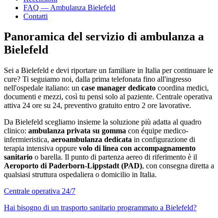
FAQ — Ambulanza
Bielefeld
Contatti
Panoramica del servizio di ambulanza a
Bielefeld
Sei a
Bielefeld
e devi riportare un familiare in Italia per continuare le
cure? Ti seguiamo noi, dalla prima telefonata fino all'ingresso
nell'ospedale italiano: un
case manager dedicato
coordina medici,
documenti e mezzi, così tu pensi solo al paziente. Centrale operativa
attiva 24 ore su 24, preventivo gratuito entro 2 ore lavorative.
Da
Bielefeld
scegliamo insieme la soluzione più adatta al quadro
clinico:
ambulanza privata su gomma
con équipe medico-
infermieristica,
aeroambulanza dedicata
in configurazione di
terapia intensiva oppure
volo di linea con accompagnamento
sanitario
o barella. Il punto di partenza aereo di riferimento è il
Aeroporto di Paderborn-Lippstadt (PAD)
, con consegna diretta a
qualsiasi struttura ospedaliera o domicilio in Italia.
Centrale operativa 24/7
Hai bisogno di un trasporto sanitario programmato a
Bielefeld
?