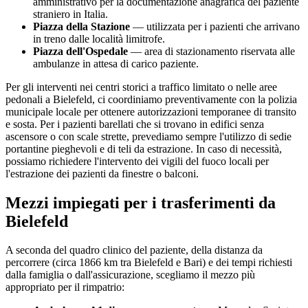
amministrativo per la documentazione anagrafica del paziente
straniero in Italia.
Piazza della Stazione
— utilizzata per i pazienti che arrivano
in treno dalle località limitrofe.
Piazza dell'Ospedale
— area di stazionamento riservata alle
ambulanze in attesa di carico paziente.
Per gli interventi nei centri storici a traffico limitato o nelle aree
pedonali a
Bielefeld
, ci coordiniamo preventivamente con la polizia
municipale locale per ottenere autorizzazioni temporanee di transito
e sosta. Per i pazienti barellati che si trovano in edifici senza
ascensore o con scale strette, prevediamo sempre l'utilizzo di sedie
portantine pieghevoli e di teli da estrazione. In caso di necessità,
possiamo richiedere l'intervento dei vigili del fuoco locali per
l'estrazione dei pazienti da finestre o balconi.
Mezzi impiegati per i trasferimenti da
Bielefeld
A seconda del quadro clinico del paziente, della distanza da
percorrere (circa
1866
km tra
Bielefeld
e Bari) e dei tempi richiesti
dalla famiglia o dall'assicurazione, scegliamo il mezzo più
appropriato per il rimpatrio: