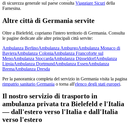
di sicurezza generale sul paese consulta
Viaggiare Sicuri
della
Farnesina.
Altre città di
Germania
servite
Oltre a
Bielefeld
, copriamo l'intero territorio di
Germania
. Consulta
le pagine dedicate alle altre principali città servite:
Ambulanza
Berlino
Ambulanza
Amburgo
Ambulanza
Monaco di
Baviera
Ambulanza
Colonia
Ambulanza
Francoforte sul
Meno
Ambulanza
Stoccarda
Ambulanza
Düsseldorf
Ambulanza
Lipsia
Ambulanza
Dortmund
Ambulanza
Essen
Ambulanza
Brema
Ambulanza
Dresda
Per la panoramica completa del servizio in
Germania
visita la pagina
rimpatrio sanitario
Germania
o torna all'
elenco degli stati europei
.
Il nostro servizio di trasporto in
ambulanza privata tra
Bielefeld
e l'Italia
— dall'estero verso l'Italia e dall'Italia
verso l'estero