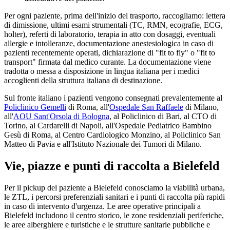
Per ogni paziente, prima dell'inizio del trasporto, raccogliamo: lettera
di dimissione, ultimi esami strumentali (TC, RMN, ecografie, ECG,
holter), referti di laboratorio, terapia in atto con dosaggi, eventuali
allergie e intolleranze, documentazione anestesiologica in caso di
pazienti recentemente operati, dichiarazione di "fit to fly" o "fit to
transport" firmata dal medico curante. La documentazione viene
tradotta o messa a disposizione in lingua italiana per i medici
accoglienti della struttura italiana di destinazione.
Sul fronte italiano i pazienti vengono consegnati prevalentemente al
Policlinico Gemelli
di Roma, all'
Ospedale San Raffaele
di Milano,
all'
AOU Sant'Orsola di Bologna
, al Policlinico di Bari, al CTO di
Torino, al Cardarelli di Napoli, all'Ospedale Pediatrico Bambino
Gesù di Roma, al Centro Cardiologico Monzino, al Policlinico San
Matteo di Pavia e all'Istituto Nazionale dei Tumori di Milano.
Vie, piazze e punti di raccolta a
Bielefeld
Per il pickup del paziente a
Bielefeld
conosciamo la viabilità urbana,
le ZTL, i percorsi preferenziali sanitari e i punti di raccolta più rapidi
in caso di intervento d'urgenza. Le aree operative principali a
Bielefeld
includono il centro storico, le zone residenziali periferiche,
le aree alberghiere e turistiche e le strutture sanitarie pubbliche e