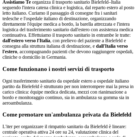
Assistiamo Te
organizza il trasporto sanitario Bielefeld–Italia
seguendo l'intera catena clinica e logistica, dal reparto estero al posto
letto italiano
.
Curiamo il passaggio di consegne fra i sanitari
tedesche e l'ospedale italiano di destinazione, organizzando
direttamente l'équipe medica a bordo, la barella attrezzata e l'intera
logistica del trasferimento sanitario dall'estero con assistenza medica
continuativa.
Effettuiamo il trasporto sanitario in entrambe le tratte:
dall'estero verso l'Italia
, con prelievo del paziente a
Bielefeld
e
consegna alla struttura italiana di destinazione, e
dall'Italia verso
l'estero
, accompagnando pazienti che devono raggiungere ospedali,
cliniche o domicilio in
Germania
.
Come funzionano i nostri servizi di trasporto
Ogni trasferimento sanitario da ospedale estero a ospedale italiano
partito da Bielefeld è strutturato per non interrompere mai la presa in
carico clinica: équipe medica dedicata, mezzi con rianimazione a
bordo e monitoraggio continuo, sia in ambulanza su gomma sia in
aeroambulanza.
Come prenotare un'ambulanza privata da
Bielefeld
L'iter per organizzare il rimpatrio sanitario da Bielefeld è lineare:
centrale operativa attiva 24 ore su 24, valutazione clinica del