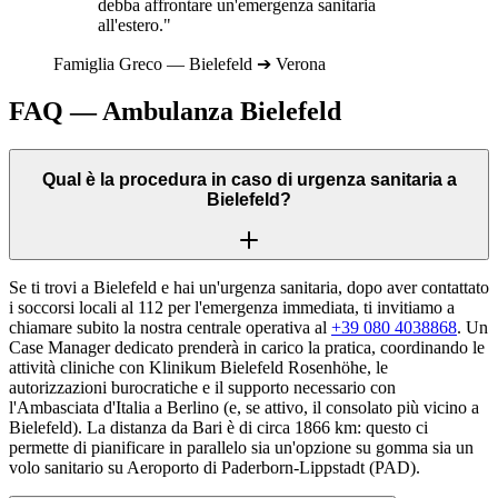
debba affrontare un'emergenza sanitaria
all'estero."
Famiglia
Greco
—
Bielefeld
➔
Verona
FAQ — Ambulanza
Bielefeld
Qual è la procedura in caso di urgenza sanitaria a
Bielefeld?
Se ti trovi a Bielefeld e hai un'urgenza sanitaria, dopo aver contattato
i soccorsi locali al 112 per l'emergenza immediata, ti invitiamo a
chiamare subito la nostra centrale operativa al
+39 080 4038868
. Un
Case Manager dedicato prenderà in carico la pratica, coordinando le
attività cliniche con Klinikum Bielefeld Rosenhöhe, le
autorizzazioni burocratiche e il supporto necessario con
l'Ambasciata d'Italia a Berlino (e, se attivo, il consolato più vicino a
Bielefeld). La distanza da Bari è di circa 1866 km: questo ci
permette di pianificare in parallelo sia un'opzione su gomma sia un
volo sanitario su Aeroporto di Paderborn-Lippstadt (PAD).