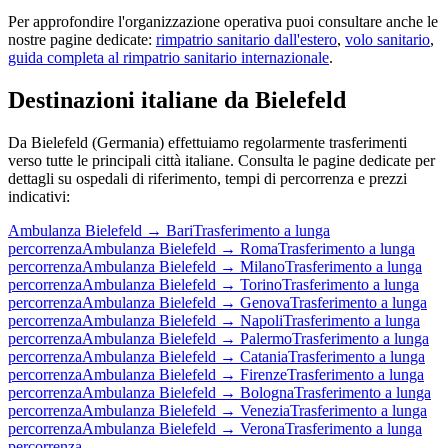
Per approfondire l'organizzazione operativa puoi consultare anche le
nostre pagine dedicate:
rimpatrio sanitario dall'estero
,
volo sanitario
,
guida completa al rimpatrio sanitario internazionale
.
Destinazioni italiane da
Bielefeld
Da
Bielefeld
(
Germania
) effettuiamo regolarmente trasferimenti
verso tutte le principali città italiane. Consulta le pagine dedicate per
dettagli su ospedali di riferimento, tempi di percorrenza e prezzi
indicativi:
Ambulanza
Bielefeld
→
Bari
Trasferimento a lunga
percorrenza
Ambulanza
Bielefeld
→
Roma
Trasferimento a lunga
percorrenza
Ambulanza
Bielefeld
→
Milano
Trasferimento a lunga
percorrenza
Ambulanza
Bielefeld
→
Torino
Trasferimento a lunga
percorrenza
Ambulanza
Bielefeld
→
Genova
Trasferimento a lunga
percorrenza
Ambulanza
Bielefeld
→
Napoli
Trasferimento a lunga
percorrenza
Ambulanza
Bielefeld
→
Palermo
Trasferimento a lunga
percorrenza
Ambulanza
Bielefeld
→
Catania
Trasferimento a lunga
percorrenza
Ambulanza
Bielefeld
→
Firenze
Trasferimento a lunga
percorrenza
Ambulanza
Bielefeld
→
Bologna
Trasferimento a lunga
percorrenza
Ambulanza
Bielefeld
→
Venezia
Trasferimento a lunga
percorrenza
Ambulanza
Bielefeld
→
Verona
Trasferimento a lunga
percorrenza