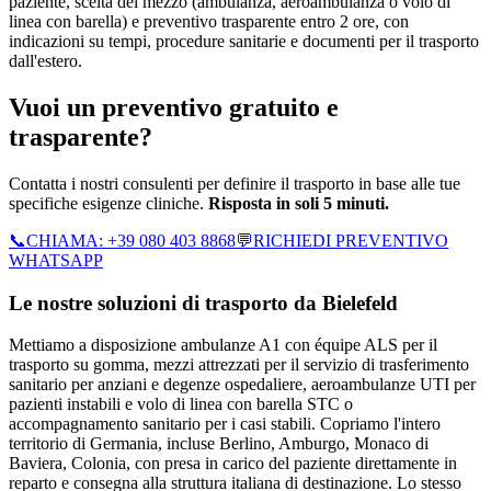
paziente, scelta del mezzo (ambulanza, aeroambulanza o volo di
linea con barella) e preventivo trasparente entro 2 ore, con
indicazioni su tempi, procedure sanitarie e documenti per il trasporto
dall'estero.
Vuoi un preventivo gratuito e
trasparente?
Contatta i nostri consulenti per definire il trasporto in base alle tue
specifiche esigenze cliniche.
Risposta in soli 5 minuti.
📞
CHIAMA:
+39 080 403 8868
💬
RICHIEDI PREVENTIVO
WHATSAPP
Le nostre soluzioni di trasporto da
Bielefeld
Mettiamo a disposizione ambulanze A1 con équipe ALS per il
trasporto su gomma, mezzi attrezzati per il servizio di trasferimento
sanitario per anziani e degenze ospedaliere, aeroambulanze UTI per
pazienti instabili e volo di linea con barella STC o
accompagnamento sanitario per i casi stabili.
Copriamo l'intero
territorio di
Germania
, incluse Berlino, Amburgo, Monaco di
Baviera, Colonia
, con presa in carico del paziente direttamente in
reparto e consegna alla struttura italiana di destinazione. Lo stesso