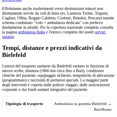
Effettuiamo anche trasferimenti verso destinazioni minori non
direttamente servite da voli di linea (es. Lamezia Terme, Trapani,
Cagliari, Olbia, Reggio Calabria, Crotone, Brindisi, Pescara) tramite
schema combinato "volo + ambulanza dedicata" con prelievo
direttamente in airside. Per la copertura nazionale completa consulta
la pagina
ambulanza Italia
e l'elenco completo dei nostri
servizi
sanitari
.
Tempi, distanze e prezzi indicativi da
Bielefeld
I prezzi del trasporto sanitario da
Bielefeld
variano in funzione di
mezzo scelto, distanza (
1866
km circa fino a Bari), condizioni
cliniche del paziente, equipaggio richiesto, tempistiche di attivazione
(programmato) e necessità di permessi speciali. La maggior parte
degli interventi è coperta dalle polizze viaggio, dalle assicurazioni
corporate o dai fondi sanitari integrativi del paziente.
Tempi, distanze e prezzi indicativi per il trasporto sanitario da
Bielefel
Tipologia di trasporto
Tempo medio
Prezzo indicativo (€)
Ambulanza su gomma
Bielefeld
→
Bari/Roma