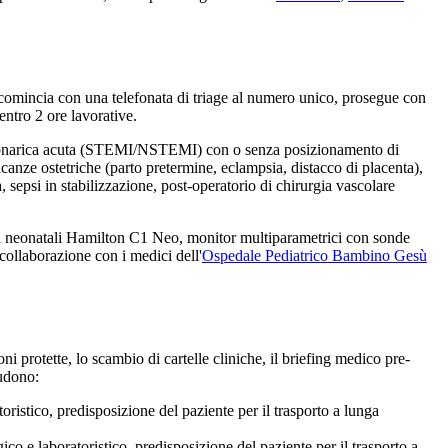
tà comincia con una telefonata di triage al numero unico, prosegue con
entro 2 ore lavorative.
oronarica acuta (STEMI/NSTEMI) con o senza posizionamento di
licanze ostetriche (parto pretermine, eclampsia, distacco di placenta),
a, sepsi in stabilizzazione, post-operatorio di chirurgia vascolare
tori neonatali Hamilton C1 Neo, monitor multiparametrici con sonde
 collaborazione con i medici dell'
Ospedale Pediatrico Bambino Gesù
i protette, lo scambio di cartelle cliniche, il briefing medico pre-
udono:
istico, predisposizione del paziente per il trasporto a lunga
 e laboratoristico, predisposizione del paziente per il trasporto a