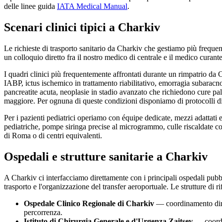
delle linee guida
IATA Medical Manual
.
Scenari clinici tipici a
Charkiv
Le richieste di trasporto sanitario da
Charkiv
che gestiamo più freque
un colloquio diretto fra il nostro medico di centrale e il medico curant
I quadri clinici più frequentemente affrontati durante un rimpatrio da
C
IABP, ictus ischemico in trattamento riabilitativo, emorragia subaracnoi
pancreatite acuta, neoplasie in stadio avanzato che richiedono cure palli
maggiore. Per ognuna di queste condizioni disponiamo di protocolli di
Per i pazienti pediatrici operiamo con équipe dedicate, mezzi adattati
pediatriche, pompe siringa precise al microgrammo, culle riscaldate con 
di Roma o di centri equivalenti.
Ospedali e strutture sanitarie a
Charkiv
A
Charkiv
ci interfacciamo direttamente con i principali ospedali pubbl
trasporto e l'organizzazione del transfer aeroportuale. Le strutture di r
Ospedale Clinico Regionale di Charkiv
— coordinamento dimis
percorrenza.
Istituto di Chirurgia Generale e d'Urgenza Zaitsev
— coordin