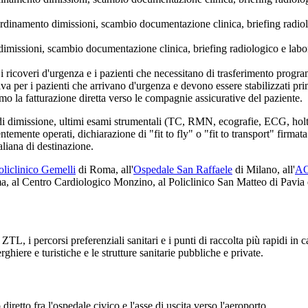
inamento dimissioni, scambio documentazione clinica, briefing radiologi
issioni, scambio documentazione clinica, briefing radiologico e laborat
 ricoveri d'urgenza e i pazienti che necessitano di trasferimento program
a per i pazienti che arrivano d'urgenza e devono essere stabilizzati pri
amo la fatturazione diretta verso le compagnie assicurative del paziente.
 di dimissione, ultimi esami strumentali (TC, RMN, ecografie, ECG, holter)
ntemente operati, dichiarazione di "fit to fly" o "fit to transport" fir
taliana di destinazione.
oliclinico Gemelli
di Roma, all'
Ospedale San Raffaele
di Milano, all'
AO
, al Centro Cardiologico Monzino, al Policlinico San Matteo di Pavia e
ZTL, i percorsi preferenziali sanitari e i punti di raccolta più rapidi in 
rghiere e turistiche e le strutture sanitarie pubbliche e private.
retto fra l'ospedale civico e l'asse di uscita verso l'aeroporto.