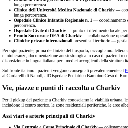
lunga percorrenza.
Clinica dell'Università Medica Nazionale di Charkiv
— coord
lunga percorrenza.
Ospedale Clinico Infantile Regionale n. 1
— coordinamento dim
percorrenza.
Ospedale Civile di
Charkiv
— punto di riferimento locale per i
Pronto Soccorso e DEA di
Charkiv
— collaborazione operativ
Cliniche private internazionali
presenti sul territorio — gesti
Per ogni paziente, prima dell'inizio del trasporto, raccogliamo: lettera
e intolleranze, documentazione anestesiologica in caso di pazienti rece
disposizione in lingua italiana per i medici accoglienti della struttura i
Sul fronte italiano i pazienti vengono consegnati prevalentemente al
P
al Cardarelli di Napoli, all'Ospedale Pediatrico Bambino Gesù di Roma
Vie, piazze e punti di raccolta a
Charkiv
Per il pickup del paziente a
Charkiv
conosciamo la viabilità urbana, le 
includono il centro storico, le zone residenziali periferiche, le aree albe
Assi viari e arterie principali di
Charkiv
Via Centrale
e
Corso Principale di
Charkiv
— collegamento di