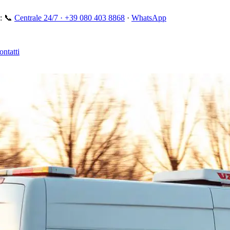
:
📞
Centrale 24/7 ·
+39 080 403 8868
·
WhatsApp
ontatti