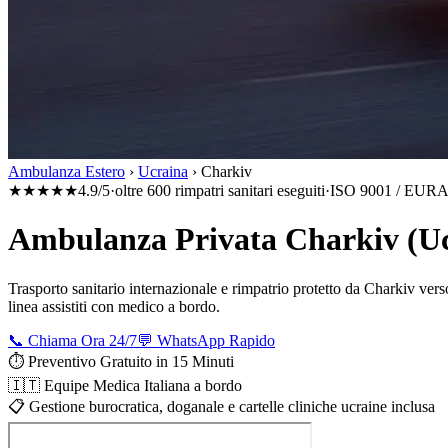
Ambulanza Estero
›
Ucraina
›
Charkiv
★★★★★
4.9/5
·
oltre 600 rimpatri sanitari eseguiti
·
ISO 9001 / EURA
Ambulanza Privata Charkiv (Ucr
Trasporto sanitario internazionale e rimpatrio protetto da
Charkiv
verso
linea assistiti con medico a bordo.
📞 Chiama Ora 24/7
💬 WhatsApp Rapido
⏱️ Preventivo Gratuito in 15 Minuti
🇮🇹 Equipe Medica Italiana a bordo
📋 Gestione burocratica, doganale e cartelle cliniche ucraine inclusa