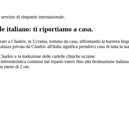
o servizio di rimpatrio internazionale
.
le italiano: ti riportiamo a casa.
erato a
Charkiv
, in
Ucraina
, lontano da casa, affrontando la barriera lin
ulanza privata da
Charkiv
all'Italia significa prenderci cura di tutta la 
Charkiv
e la traduzione delle cartelle cliniche
ucraine
.
nfermieristica continua dal reparto estero fino alla destinazione italiana
 in meno di 2 ore.