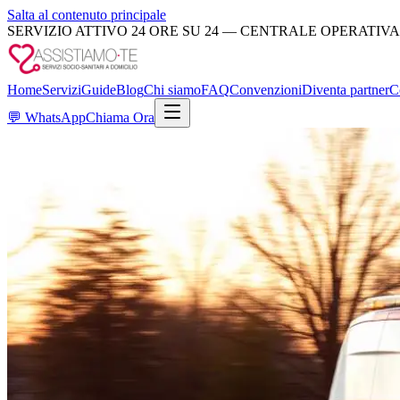
Salta al contenuto principale
SERVIZIO ATTIVO 24 ORE SU 24 — CENTRALE OPERATIVA
Home
Servizi
Guide
Blog
Chi siamo
FAQ
Convenzioni
Diventa partner
C
💬
WhatsApp
Chiama Ora