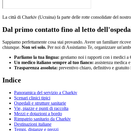
La città di
Charkiv
(
Ucraina
)
fa parte delle rotte consolidate del nostr
Dal primo contatto fino al letto dell'ospeda
Sappiamo perfettamente cosa stai provando. Avere un familiare ricov
chiunque.
Non sei solo.
Per noi di Assistiamo Te, organizzare un'amb
Parliamo la tua lingua:
gestiamo noi i rapporti con i medici a
Un medico italiano sempre al tuo fianco:
assistenza medica e i
Trasparenza assoluta:
preventivo chiaro, definitivo e gratuito
Indice
Panoramica del servizio a
Charkiv
Scenari clinici tipici
Ospedali e strutture sanitarie
Vie, piazze e punti di raccolta
Mezzi e dotazioni a bordo
Rimpatrio sanitario da
Charkiv
Destinazioni italiane
Tempi, distanze e prezzi