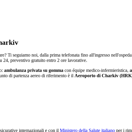
harkiv
cure? Ti seguiamo noi, dalla prima telefonata fino all'ingresso nell'ospeda
su 24, preventivo gratuito entro 2 ore lavorative.
co:
ambulanza privata su gomma
con équipe medico-infermieristica,
a
punto di partenza aereo di riferimento è il
Aeroporto di Charkiv (HRK
icurative internazionali e con il
Ministero della Salute italiano
per i rim