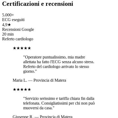
Certificazioni e recensioni
5.000+
ECG eseguiti
4,9★
Recensioni Google
20 min
Referto cardiologo
★★★★★
"
Operatore puntualissimo, mia madre
allettata ha fatto l'ECG senza alcuno stress.
Referto del cardiologo arrivato lo stesso
giorno.
"
Maria L.
—
Provincia di Matera
★★★★★
"
Servizio serissimo e tariffa chiara fin dalla
telefonata. Consigliatissimi per chi non può
muoversi da casa.
"
Giuseppe R.
—
Provincia di Matera