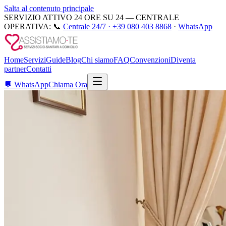
Salta al contenuto principale
SERVIZIO ATTIVO 24 ORE SU 24 — CENTRALE
OPERATIVA:
📞
Centrale 24/7 ·
+39 080 403 8868
·
WhatsApp
Home
Servizi
Guide
Blog
Chi siamo
FAQ
Convenzioni
Diventa
partner
Contatti
💬
WhatsApp
Chiama Ora