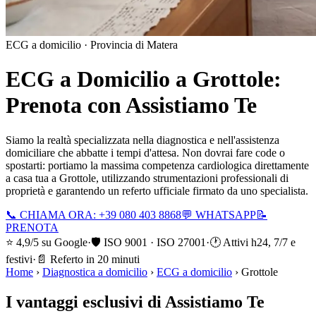
ECG a domicilio ·
Provincia di Matera
ECG a Domicilio a
Grottole
:
Prenota con Assistiamo Te
Siamo la realtà specializzata nella diagnostica e nell'assistenza
domiciliare che abbatte i tempi d'attesa. Non dovrai fare code o
spostarti: portiamo la massima competenza cardiologica direttamente
a casa tua a
Grottole
, utilizzando strumentazioni professionali di
proprietà e garantendo un referto ufficiale firmato da uno specialista.
📞 CHIAMA ORA: +39 080 403 8868
💬 WHATSAPP
📝
PRENOTA
⭐ 4,9/5 su Google
·
🛡️ ISO 9001 · ISO 27001
·
🕐 Attivi h24, 7/7 e
festivi
·
📄 Referto in 20 minuti
Home
›
Diagnostica a domicilio
›
ECG a domicilio
›
Grottole
I vantaggi esclusivi di Assistiamo Te