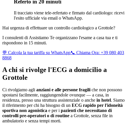
Referto in 20 minuti
Il tracciato viene tele-refertato e firmato dal cardiologo: ricevi
l'esito ufficiale via email o WhatsApp.
Hai urgenza di effettuare un controllo cardiologico a
Grottole
?
I consulenti di Assistiamo Te organizzano l'esame a casa tua e ti
rispondono in 15 minuti.
💬 Calcola la tua tariffa su WhatsApp
📞 Chiama Ora: +39 080 403
8868
A chi si rivolge l'ECG a domicilio a
Grottole
Ci rivolgiamo agli
anziani e alle persone fragili
che non possono
spostarsi facilmente, raggiungendole ovunque — a casa, in
residenza, presso una struttura assistenziale o anche
in hotel
. Siamo
il riferimento per chi ha bisogno di un
ECG rapido per l'idoneità
sportiva non agonistica
e per i
pazienti che necessitano di
controlli pre-operatori o di routine
a
Grottole
, senza file in
ambulatorio e senza tempi morti.