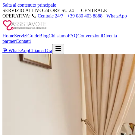
Salta al contenuto principale
SERVIZIO ATTIVO 24 ORE SU 24 — CENTRALE
OPERATIVA:
📞
Centrale 24/7 ·
+39 080 403 8868
·
WhatsApp
Home
Servizi
Guide
Blog
Chi siamo
FAQ
Convenzioni
Diventa
partner
Contatti
💬
WhatsApp
Chiama Ora