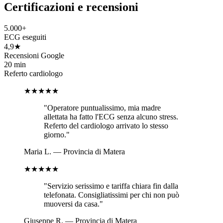
Certificazioni e recensioni
5.000+
ECG eseguiti
4,9★
Recensioni Google
20 min
Referto cardiologo
★★★★★
"
Operatore puntualissimo, mia madre
allettata ha fatto l'ECG senza alcuno stress.
Referto del cardiologo arrivato lo stesso
giorno.
"
Maria L.
—
Provincia di Matera
★★★★★
"
Servizio serissimo e tariffa chiara fin dalla
telefonata. Consigliatissimi per chi non può
muoversi da casa.
"
Giuseppe R.
—
Provincia di Matera