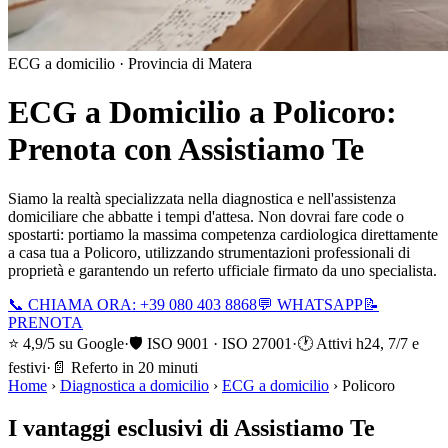
ECG a domicilio ·
Provincia di Matera
ECG a Domicilio a
Policoro
:
Prenota con Assistiamo Te
Siamo la realtà specializzata nella diagnostica e nell'assistenza
domiciliare che abbatte i tempi d'attesa. Non dovrai fare code o
spostarti: portiamo la massima competenza cardiologica direttamente
a casa tua a
Policoro
, utilizzando strumentazioni professionali di
proprietà e garantendo un referto ufficiale firmato da uno specialista.
📞 CHIAMA ORA: +39 080 403 8868
💬 WHATSAPP
📝
PRENOTA
⭐ 4,9/5 su Google
·
🛡️ ISO 9001 · ISO 27001
·
🕐 Attivi h24, 7/7 e
festivi
·
📄 Referto in 20 minuti
Home
›
Diagnostica a domicilio
›
ECG a domicilio
›
Policoro
I vantaggi esclusivi di Assistiamo Te