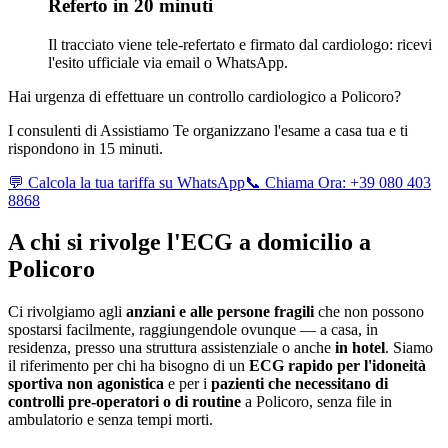
Referto in 20 minuti
Il tracciato viene tele-refertato e firmato dal cardiologo: ricevi
l'esito ufficiale via email o WhatsApp.
Hai urgenza di effettuare un controllo cardiologico a
Policoro
?
I consulenti di Assistiamo Te organizzano l'esame a casa tua e ti
rispondono in 15 minuti.
💬 Calcola la tua tariffa su WhatsApp
📞 Chiama Ora: +39 080 403
8868
A chi si rivolge l'ECG a domicilio a
Policoro
Ci rivolgiamo agli
anziani e alle persone fragili
che non possono
spostarsi facilmente, raggiungendole ovunque — a casa, in
residenza, presso una struttura assistenziale o anche
in hotel
. Siamo
il riferimento per chi ha bisogno di un
ECG rapido per l'idoneità
sportiva non agonistica
e per i
pazienti che necessitano di
controlli pre-operatori o di routine
a
Policoro
, senza file in
ambulatorio e senza tempi morti.