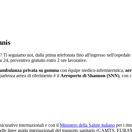
nnis
e? Ti seguiamo noi, dalla prima telefonata fino all'ingresso nell'ospedale
su 24, preventivo gratuito entro 2 ore lavorative.
ambulanza privata su gomma
con équipe medico-infermieristica,
aer
 partenza aereo di riferimento è il
Aeroporto di Shannon (SNN)
, con c
icurative internazionali e con il
Ministero della Salute italiano
per i rim
 delle linee guida internazionali del trasporto sanitario (CAMTS, E