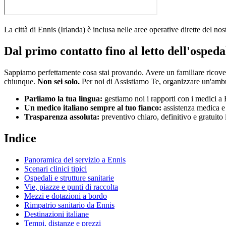
La città di
Ennis
(
Irlanda
)
è inclusa nelle aree operative dirette del no
Dal primo contatto fino al letto dell'ospeda
Sappiamo perfettamente cosa stai provando. Avere un familiare ricov
chiunque.
Non sei solo.
Per noi di Assistiamo Te, organizzare un'amb
Parliamo la tua lingua:
gestiamo noi i rapporti con i medici a
Un medico italiano sempre al tuo fianco:
assistenza medica e i
Trasparenza assoluta:
preventivo chiaro, definitivo e gratuito
Indice
Panoramica del servizio a
Ennis
Scenari clinici tipici
Ospedali e strutture sanitarie
Vie, piazze e punti di raccolta
Mezzi e dotazioni a bordo
Rimpatrio sanitario da
Ennis
Destinazioni italiane
Tempi, distanze e prezzi