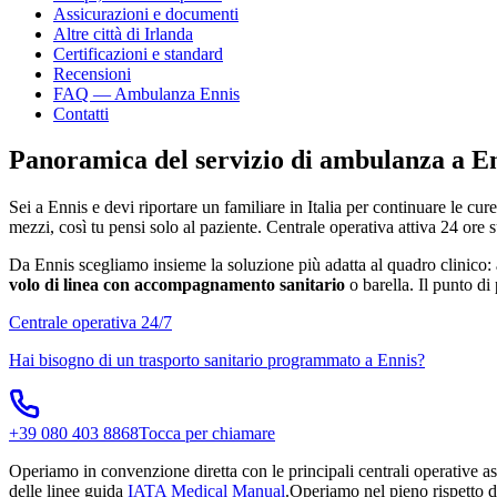
Assicurazioni e documenti
Altre città di
Irlanda
Certificazioni e standard
Recensioni
FAQ — Ambulanza
Ennis
Contatti
Panoramica del servizio di ambulanza a
E
Sei a
Ennis
e devi riportare un familiare in Italia per continuare le cur
mezzi, così tu pensi solo al paziente. Centrale operativa attiva 24 ore 
Da
Ennis
scegliamo insieme la soluzione più adatta al quadro clinico:
volo di linea con accompagnamento sanitario
o barella. Il punto di
Centrale operativa 24/7
Hai bisogno di un trasporto sanitario programmato a
Ennis
?
+39 080 403 8868
Tocca per chiamare
Operiamo in convenzione diretta con le principali centrali operative ass
delle linee guida
IATA Medical Manual
.
Operiamo nel pieno rispetto