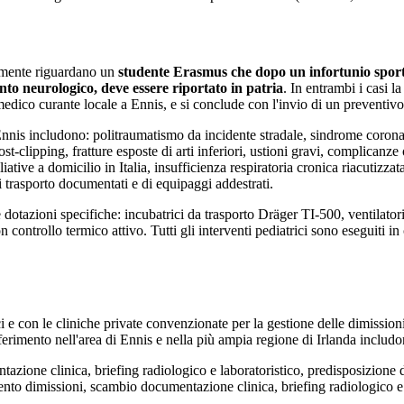
emente riguardano un
studente Erasmus che dopo un infortunio sport
nto neurologico, deve essere riportato in patria
. In entrambi i casi l
 medico curante locale a
Ennis
, e si conclude con l'invio di un preventivo
nnis
includono: politraumatismo da incidente stradale, sindrome cor
t-clipping, fratture esposte di arti inferiori, ustioni gravi, complicanze
ative a domicilio in Italia, insufficienza respiratoria cronica riacutizzat
 trasporto documentati e di equipaggi addestrati.
 e dotazioni specifiche: incubatrici da trasporto Dräger TI-500, ventila
controllo termico attivo. Tutti gli interventi pediatrici sono eseguiti in
 e con le cliniche private convenzionate per la gestione delle dimissioni 
iferimento nell'area di
Ennis
e nella più ampia regione di
Irlanda
includo
one clinica, briefing radiologico e laboratoristico, predisposizione de
o dimissioni, scambio documentazione clinica, briefing radiologico e lab