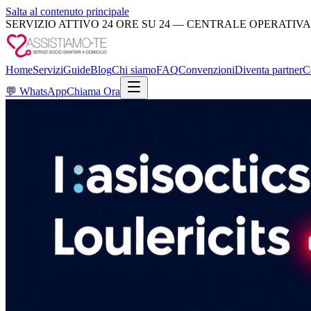
Salta al contenuto principale
SERVIZIO ATTIVO 24 ORE SU 24 — CENTRALE OPERATIVA
Home
Servizi
Guide
Blog
Chi siamo
FAQ
Convenzioni
Diventa partner
C
💬
WhatsApp
Chiama Ora