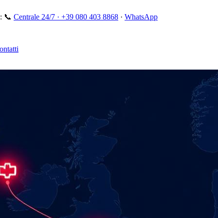
:
📞
Centrale 24/7 ·
+39 080 403 8868
·
WhatsApp
ontatti