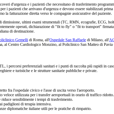
coveri d'urgenza e i pazienti che necessitano di trasferimento programmat
er i pazienti che arrivano d'urgenza e devono essere stabilizzati prima 
amo la fatturazione diretta verso le compagnie assicurative del paziente.
 di dimissione, ultimi esami strumentali (TC, RMN, ecografie, ECG, holter)
ntemente operati, dichiarazione di "fit to fly" o "fit to transport" fir
taliana di destinazione.
oliclinico Gemelli
di Roma, all'
Ospedale San Raffaele
di Milano, all'
AO
, al Centro Cardiologico Monzino, al Policlinico San Matteo di Pavia e
, i percorsi preferenziali sanitari e i punti di raccolta più rapidi in ca
rghiere e turistiche e le strutture sanitarie pubbliche e private.
to fra l'ospedale civico e l'asse di uscita verso l'aeroporto.
veloce utilizzata per i transfer aeroportuali in orario di traffico ridotto.
e riduce sensibilmente i tempi di trasferimento.
 padiglioni di terapia intensiva.
e diplomatiche italiane utili per le pratiche di rimpatrio.