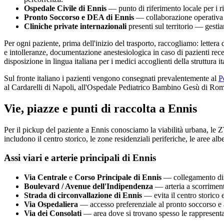
Ospedale Civile di
Ennis
— punto di riferimento locale per i ri
Pronto Soccorso e DEA di
Ennis
— collaborazione operativa p
Cliniche private internazionali
presenti sul territorio — gesti
Per ogni paziente, prima dell'inizio del trasporto, raccogliamo: lettera
e intolleranze, documentazione anestesiologica in caso di pazienti rece
disposizione in lingua italiana per i medici accoglienti della struttura i
Sul fronte italiano i pazienti vengono consegnati prevalentemente al
P
al Cardarelli di Napoli, all'Ospedale Pediatrico Bambino Gesù di Roma
Vie, piazze e punti di raccolta a
Ennis
Per il pickup del paziente a
Ennis
conosciamo la viabilità urbana, le ZTL
includono il centro storico, le zone residenziali periferiche, le aree albe
Assi viari e arterie principali di
Ennis
Via Centrale
e
Corso Principale di
Ennis
— collegamento diret
Boulevard / Avenue dell'Indipendenza
— arteria a scorrimento 
Strada di circonvallazione di
Ennis
— evita il centro storico 
Via Ospedaliera
— accesso preferenziale al pronto soccorso e ai
Via dei Consolati
— area dove si trovano spesso le rappresentanz