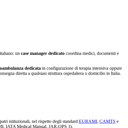
 italiano: un
case manager dedicato
coordina medici, documenti e
oambulanza dedicata
in configurazione di terapia intensiva oppure
onsegna diretta a qualsiasi struttura ospedaliera o domicilio in Italia.
patri istituzionali, nel rispetto degli standard
EURAMI
,
CAMTS
e
URAMI, IATA Medical Manual, JAR-OPS 3).