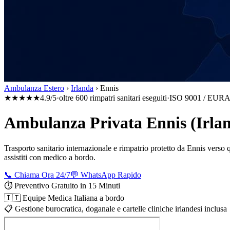
Ambulanza Estero
›
Irlanda
›
Ennis
★★★★★
4.9/5
·
oltre 600 rimpatri sanitari eseguiti
·
ISO 9001 / EURA
Ambulanza Privata Ennis (Irland
Trasporto sanitario internazionale e rimpatrio protetto da
Ennis
verso q
assistiti con medico a bordo.
📞 Chiama Ora 24/7
💬 WhatsApp Rapido
⏱️ Preventivo Gratuito in 15 Minuti
🇮🇹 Equipe Medica Italiana a bordo
📋 Gestione burocratica, doganale e cartelle cliniche irlandesi inclusa