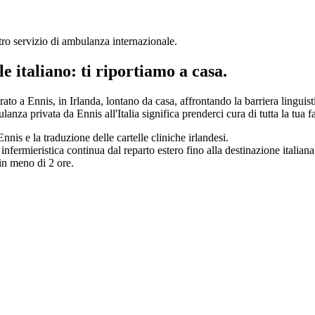
stro servizio di ambulanza internazionale
.
le italiano: ti riportiamo a casa.
erato a
Ennis
, in
Irlanda
, lontano da casa, affrontando la barriera linguis
ulanza privata da
Ennis
all'Italia significa prenderci cura di tutta la tua
Ennis
e la traduzione delle cartelle cliniche
irlandesi
.
nfermieristica continua dal reparto estero fino alla destinazione italiana
 in meno di 2 ore.