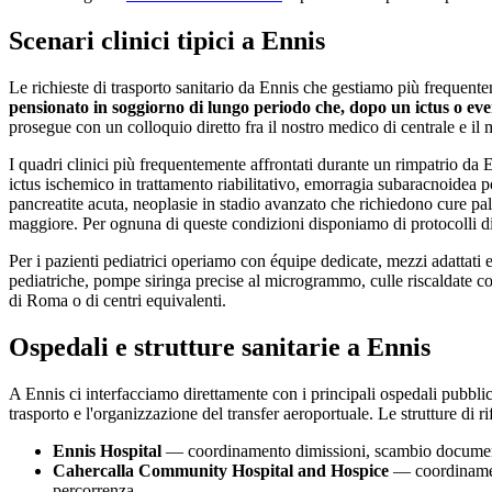
Scenari clinici tipici a
Ennis
Le richieste di trasporto sanitario da
Ennis
che gestiamo più frequent
pensionato in soggiorno di lungo periodo che, dopo un ictus o eve
prosegue con un colloquio diretto fra il nostro medico di centrale e il
I quadri clinici più frequentemente affrontati durante un rimpatrio da
E
ictus ischemico in trattamento riabilitativo, emorragia subaracnoidea pos
pancreatite acuta, neoplasie in stadio avanzato che richiedono cure palli
maggiore. Per ognuna di queste condizioni disponiamo di protocolli di
Per i pazienti pediatrici operiamo con équipe dedicate, mezzi adattati
pediatriche, pompe siringa precise al microgrammo, culle riscaldate con 
di Roma o di centri equivalenti.
Ospedali e strutture sanitarie a
Ennis
A
Ennis
ci interfacciamo direttamente con i principali ospedali pubblici
trasporto e l'organizzazione del transfer aeroportuale. Le strutture di r
Ennis Hospital
— coordinamento dimissioni, scambio documentazi
Cahercalla Community Hospital and Hospice
— coordinament
percorrenza.