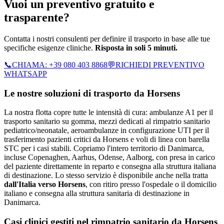
Vuoi un preventivo gratuito e
trasparente?
Contatta i nostri consulenti per definire il trasporto in base alle tue
specifiche esigenze cliniche.
Risposta in soli 5 minuti.
📞
CHIAMA:
+39 080 403 8868
💬
RICHIEDI PREVENTIVO
WHATSAPP
Le nostre soluzioni di trasporto da
Horsens
La nostra flotta copre tutte le intensità di cura: ambulanze A1 per il
trasporto sanitario su gomma, mezzi dedicati al rimpatrio sanitario
pediatrico/neonatale, aeroambulanze in configurazione UTI per il
trasferimento pazienti critici da Horsens e voli di linea con barella
STC per i casi stabili.
Copriamo l'intero territorio di
Danimarca
,
incluse Copenaghen, Aarhus, Odense, Aalborg
, con presa in carico
del paziente direttamente in reparto e consegna alla struttura italiana
di destinazione. Lo stesso servizio è disponibile anche nella tratta
dall'Italia verso
Horsens
, con ritiro presso l'ospedale o il domicilio
italiano e consegna alla struttura sanitaria di destinazione in
Danimarca
.
Casi clinici gestiti nel rimpatrio sanitario da
Horsens