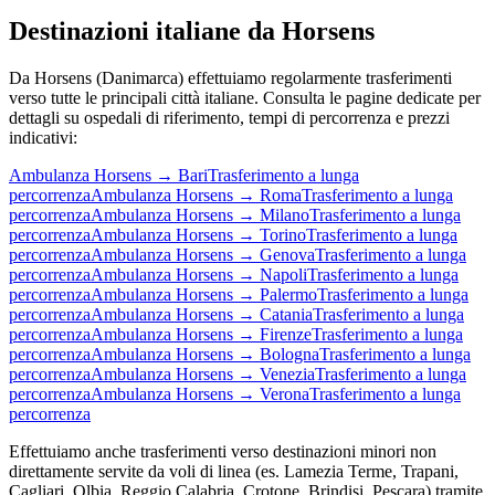
Destinazioni italiane da
Horsens
Da
Horsens
(
Danimarca
) effettuiamo regolarmente trasferimenti
verso tutte le principali città italiane. Consulta le pagine dedicate per
dettagli su ospedali di riferimento, tempi di percorrenza e prezzi
indicativi:
Ambulanza
Horsens
→
Bari
Trasferimento a lunga
percorrenza
Ambulanza
Horsens
→
Roma
Trasferimento a lunga
percorrenza
Ambulanza
Horsens
→
Milano
Trasferimento a lunga
percorrenza
Ambulanza
Horsens
→
Torino
Trasferimento a lunga
percorrenza
Ambulanza
Horsens
→
Genova
Trasferimento a lunga
percorrenza
Ambulanza
Horsens
→
Napoli
Trasferimento a lunga
percorrenza
Ambulanza
Horsens
→
Palermo
Trasferimento a lunga
percorrenza
Ambulanza
Horsens
→
Catania
Trasferimento a lunga
percorrenza
Ambulanza
Horsens
→
Firenze
Trasferimento a lunga
percorrenza
Ambulanza
Horsens
→
Bologna
Trasferimento a lunga
percorrenza
Ambulanza
Horsens
→
Venezia
Trasferimento a lunga
percorrenza
Ambulanza
Horsens
→
Verona
Trasferimento a lunga
percorrenza
Effettuiamo anche trasferimenti verso destinazioni minori non
direttamente servite da voli di linea (es. Lamezia Terme, Trapani,
Cagliari, Olbia, Reggio Calabria, Crotone, Brindisi, Pescara) tramite