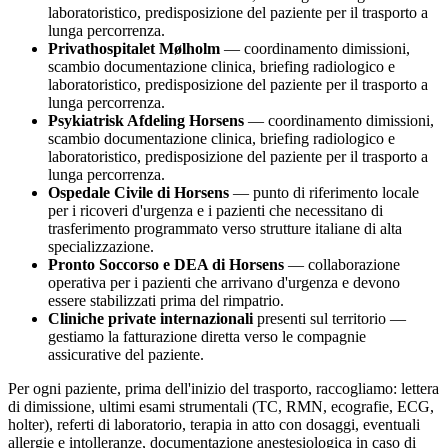
laboratoristico, predisposizione del paziente per il trasporto a
lunga percorrenza.
Privathospitalet Mølholm
— coordinamento dimissioni,
scambio documentazione clinica, briefing radiologico e
laboratoristico, predisposizione del paziente per il trasporto a
lunga percorrenza.
Psykiatrisk Afdeling Horsens
— coordinamento dimissioni,
scambio documentazione clinica, briefing radiologico e
laboratoristico, predisposizione del paziente per il trasporto a
lunga percorrenza.
Ospedale Civile di
Horsens
— punto di riferimento locale
per i ricoveri d'urgenza e i pazienti che necessitano di
trasferimento programmato verso strutture italiane di alta
specializzazione.
Pronto Soccorso e DEA di
Horsens
— collaborazione
operativa per i pazienti che arrivano d'urgenza e devono
essere stabilizzati prima del rimpatrio.
Cliniche private internazionali
presenti sul territorio —
gestiamo la fatturazione diretta verso le compagnie
assicurative del paziente.
Per ogni paziente, prima dell'inizio del trasporto, raccogliamo: lettera
di dimissione, ultimi esami strumentali (TC, RMN, ecografie, ECG,
holter), referti di laboratorio, terapia in atto con dosaggi, eventuali
allergie e intolleranze, documentazione anestesiologica in caso di