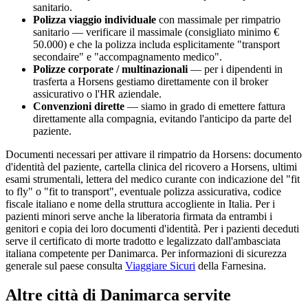
sanitario.
Polizza viaggio individuale
con massimale per rimpatrio
sanitario — verificare il massimale (consigliato minimo €
50.000) e che la polizza includa esplicitamente "transport
secondaire" e "accompagnamento medico".
Polizze corporate / multinazionali
— per i dipendenti in
trasferta a
Horsens
gestiamo direttamente con il broker
assicurativo o l'HR aziendale.
Convenzioni dirette
— siamo in grado di emettere fattura
direttamente alla compagnia, evitando l'anticipo da parte del
paziente.
Documenti necessari per attivare il rimpatrio da
Horsens
: documento
d'identità del paziente, cartella clinica del ricovero a
Horsens
, ultimi
esami strumentali, lettera del medico curante con indicazione del "fit
to fly" o "fit to transport", eventuale polizza assicurativa, codice
fiscale italiano e nome della struttura accogliente in Italia. Per i
pazienti minori serve anche la liberatoria firmata da entrambi i
genitori e copia dei loro documenti d'identità. Per i pazienti deceduti
serve il certificato di morte tradotto e legalizzato dall'ambasciata
italiana competente per
Danimarca
. Per informazioni di sicurezza
generale sul paese consulta
Viaggiare Sicuri
della Farnesina.
Altre città di
Danimarca
servite