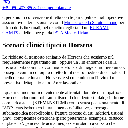
+39 080 403 8868
Tocca per chiamare
Operiamo in convenzione diretta con le principali centrali operative
assicurative internazionali e con il
Ministero della Salute italiano
per
i rimpatri istituzionali, nel rispetto degli standard
EURAMI
,
CAMTS
e delle linee guida
IATA Medical Manual
.
Scenari clinici tipici a
Horsens
Le richieste di trasporto sanitario da
Horsens
che gestiamo più
frequentemente riguardano un
, oppure un
. In entrambi i casi la
nostra attività comincia con una telefonata di triage al numero unico,
prosegue con un colloquio diretto fra il nostro medico di centrale e il
medico curante locale a
Horsens
, e si conclude con l'invio di un
preventivo dettagliato entro 2 ore lavorative.
I quadri clinici più frequentemente affrontati durante un rimpatrio da
Horsens
includono: politraumatismo da incidente stradale, sindrome
coronarica acuta (STEMI/NSTEMI) con o senza posizionamento di
IABP, ictus ischemico in trattamento riabilitativo, emorragia
subaracnoidea post-clipping, fratture esposte di arti inferiori, ustioni
gravi, complicanze ostetriche (parto pretermine, eclampsia, distacco
di placenta), pancreatite acuta, neoplasie in stadio avanzato che