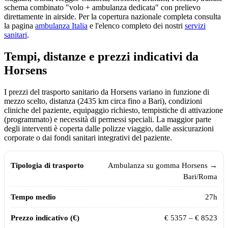
schema combinato "volo + ambulanza dedicata" con prelievo
direttamente in airside. Per la copertura nazionale completa consulta
la pagina
ambulanza Italia
e l'elenco completo dei nostri
servizi
sanitari
.
Tempi, distanze e prezzi indicativi da
Horsens
I prezzi del trasporto sanitario da
Horsens
variano in funzione di
mezzo scelto, distanza (
2435
km circa fino a Bari), condizioni
cliniche del paziente, equipaggio richiesto, tempistiche di attivazione
(programmato) e necessità di permessi speciali. La maggior parte
degli interventi è coperta dalle polizze viaggio, dalle assicurazioni
corporate o dai fondi sanitari integrativi del paziente.
Tempi, distanze e prezzi indicativi per il trasporto sanitario da
Horsens
Tipologia di trasporto
Tempo medio
Prezzo indicativo (€)
Ambulanza su gomma
Horsens
→
Bari/Roma
27
h
€
5357
– €
8523