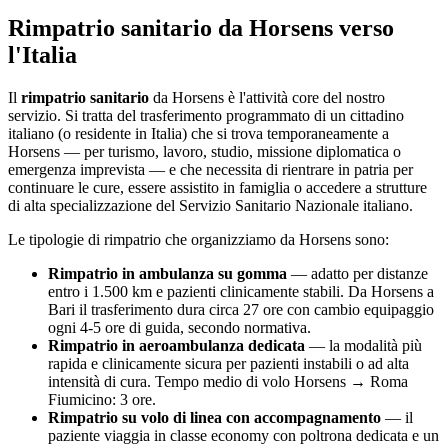
Rimpatrio sanitario da
Horsens
verso
l'Italia
Il
rimpatrio sanitario
da
Horsens
è l'attività core del nostro
servizio. Si tratta del trasferimento programmato di un cittadino
italiano (o residente in Italia) che si trova temporaneamente a
Horsens
— per turismo, lavoro, studio, missione diplomatica o
emergenza imprevista — e che necessita di rientrare in patria per
continuare le cure, essere assistito in famiglia o accedere a strutture
di alta specializzazione del Servizio Sanitario Nazionale italiano.
Le tipologie di rimpatrio che organizziamo da
Horsens
sono:
Rimpatrio in ambulanza su gomma
— adatto per distanze
entro i 1.500 km e pazienti clinicamente stabili. Da
Horsens
a
Bari il trasferimento dura circa
27
ore con cambio equipaggio
ogni 4-5 ore di guida, secondo normativa.
Rimpatrio in aeroambulanza dedicata
— la modalità più
rapida e clinicamente sicura per pazienti instabili o ad alta
intensità di cura. Tempo medio di volo
Horsens
→ Roma
Fiumicino:
3
ore.
Rimpatrio su volo di linea con accompagnamento
— il
paziente viaggia in classe economy con poltrona dedicata e un