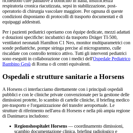
richiedono cure palliative a domicilio in Italia, insufficienza
respiratoria cronica riacutizzata, sepsi in stabilizzazione, post-
operatorio di chirurgia vascolare maggiore. Per ognuna di queste
condizioni disponiamo di protocolli di trasporto documentati e di
equipaggi addestrati.
Per i pazienti pediatrici operiamo con équipe dedicate, mezzi adattati
e dotazioni specifiche: incubatrici da trasporto Dräger TI-500,
ventilatori neonatali Hamilton C1 Neo, monitor multiparametrici con
sonde pediatriche, pompe siringa precise al microgrammo, culle
riscaldate con controllo termico attivo. Tutti gli interventi pediatrici
sono eseguiti in collaborazione con i medici dell'
Ospedale Pediatrico
Bambino Gesù
di Roma o di centri equivalenti.
Ospedali e strutture sanitarie a
Horsens
A
Horsens
ci interfacciamo direttamente con i principali ospedali
pubblici e con le cliniche private convenzionate per la gestione delle
dimissioni protette, lo scambio di cartelle cliniche, il briefing medico
pre-trasporto e l'organizzazione del transfer aeroportuale. Le
strutture di riferimento nell'area di
Horsens
e nella più ampia regione
di
Danimarca
includono:
Regionshospitalet Horsens
— coordinamento dimissioni,
scambio documentazione clinica, briefing radiologico e