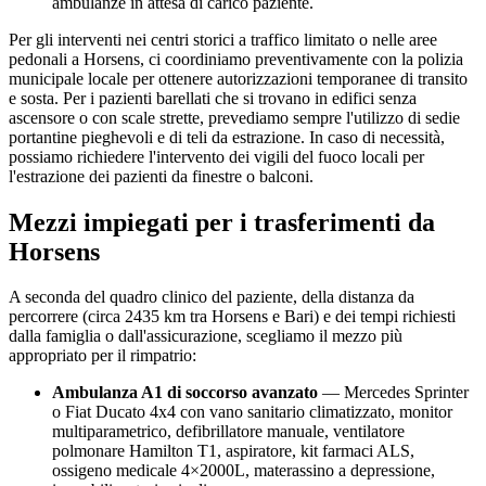
ambulanze in attesa di carico paziente.
Per gli interventi nei centri storici a traffico limitato o nelle aree
pedonali a
Horsens
, ci coordiniamo preventivamente con la polizia
municipale locale per ottenere autorizzazioni temporanee di transito
e sosta. Per i pazienti barellati che si trovano in edifici senza
ascensore o con scale strette, prevediamo sempre l'utilizzo di sedie
portantine pieghevoli e di teli da estrazione. In caso di necessità,
possiamo richiedere l'intervento dei vigili del fuoco locali per
l'estrazione dei pazienti da finestre o balconi.
Mezzi impiegati per i trasferimenti da
Horsens
A seconda del quadro clinico del paziente, della distanza da
percorrere (circa
2435
km tra
Horsens
e Bari) e dei tempi richiesti
dalla famiglia o dall'assicurazione, scegliamo il mezzo più
appropriato per il rimpatrio:
Ambulanza A1 di soccorso avanzato
— Mercedes Sprinter
o Fiat Ducato 4x4 con vano sanitario climatizzato, monitor
multiparametrico, defibrillatore manuale, ventilatore
polmonare Hamilton T1, aspiratore, kit farmaci ALS,
ossigeno medicale 4×2000L, materassino a depressione,