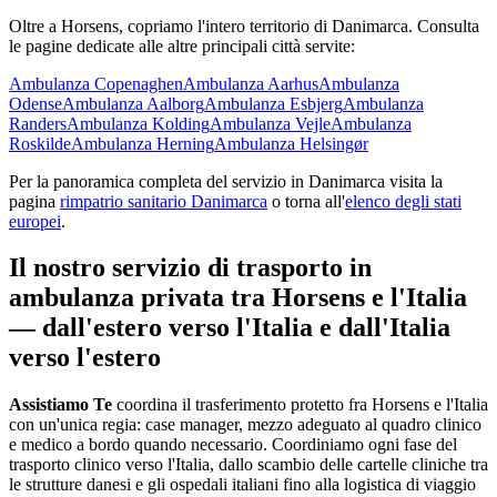
Oltre a
Horsens
, copriamo l'intero territorio di
Danimarca
. Consulta
le pagine dedicate alle altre principali città servite:
Ambulanza
Copenaghen
Ambulanza
Aarhus
Ambulanza
Odense
Ambulanza
Aalborg
Ambulanza
Esbjerg
Ambulanza
Randers
Ambulanza
Kolding
Ambulanza
Vejle
Ambulanza
Roskilde
Ambulanza
Herning
Ambulanza
Helsingør
Per la panoramica completa del servizio in
Danimarca
visita la
pagina
rimpatrio sanitario
Danimarca
o torna all'
elenco degli stati
europei
.
Il nostro servizio di trasporto in
ambulanza privata tra
Horsens
e l'Italia
— dall'estero verso l'Italia e dall'Italia
verso l'estero
Assistiamo Te
coordina il trasferimento protetto fra Horsens e l'Italia
con un'unica regia: case manager, mezzo adeguato al quadro clinico
e medico a bordo quando necessario
.
Coordiniamo ogni fase del
trasporto clinico verso l'Italia, dallo scambio delle cartelle cliniche tra
le strutture danesi e gli ospedali italiani fino alla logistica di viaggio