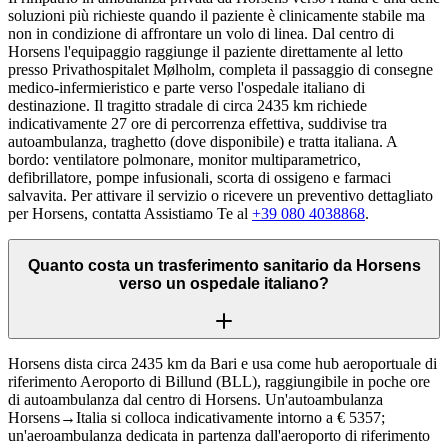
soluzioni più richieste quando il paziente è clinicamente stabile ma
non in condizione di affrontare un volo di linea. Dal centro di
Horsens l'equipaggio raggiunge il paziente direttamente al letto
presso Privathospitalet Mølholm, completa il passaggio di consegne
medico-infermieristico e parte verso l'ospedale italiano di
destinazione. Il tragitto stradale di circa 2435 km richiede
indicativamente 27 ore di percorrenza effettiva, suddivise tra
autoambulanza, traghetto (dove disponibile) e tratta italiana. A
bordo: ventilatore polmonare, monitor multiparametrico,
defibrillatore, pompe infusionali, scorta di ossigeno e farmaci
salvavita. Per attivare il servizio o ricevere un preventivo dettagliato
per Horsens, contatta Assistiamo Te al
+39 080 4038868
.
Quanto costa un trasferimento sanitario da Horsens
verso un ospedale italiano?
Horsens dista circa 2435 km da Bari e usa come hub aeroportuale di
riferimento Aeroporto di Billund (BLL), raggiungibile in poche ore
di autoambulanza dal centro di Horsens. Un'autoambulanza
Horsens→Italia si colloca indicativamente intorno a € 5357;
un'aeroambulanza dedicata in partenza dall'aeroporto di riferimento