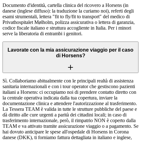
Documento d'identità, cartella clinica del ricovero a Horsens (in
danese (inglese diffuso): la traduzione la curiamo noi), referti degli
esami strumentali, lettera "fit to fly/fit to transport" del medico di
Privathospitalet Mølholm, polizza assicurativa o lettera di garanzia,
codice fiscale italiano e struttura accogliente in Italia. Per i minori
serve la liberatoria di entrambi i genitori.
Lavorate con la mia assicurazione viaggio per il caso
di Horsens?
Sì. Collaboriamo abitualmente con le principali realtà di assistenza
sanitaria internazionali e con i tour operator che gestiscono pazienti
italiani a Horsens: ci occupiamo noi di prendere contatto diretto con
la centrale operativa indicata dalla tua copertura, inviare la
documentazione clinica e attendere l'autorizzazione al trasferimento.
La Tessera TEAM è valida in tutte le strutture pubbliche del paese e
dà diritto alle cure urgenti a parità dei cittadini locali; in caso di
trasferimento internazionale, però, il rimpatrio NON è coperto dalla
TEAM e va attivato tramite assicurazione viaggio o a pagamento. Se
hai dovuto anticipare le spese all'ospedale di Horsens in Corona
danese (DKK), ti forniamo fattura dettagliata in italiano e inglese,