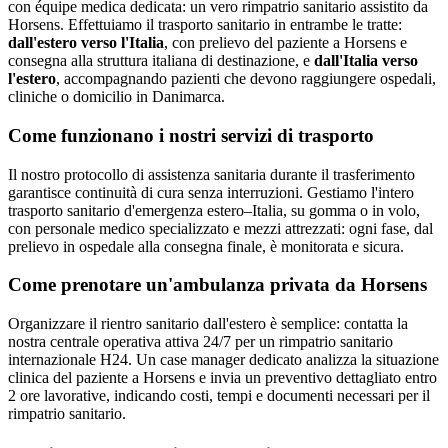
con équipe medica dedicata: un vero rimpatrio sanitario assistito da
Horsens.
Effettuiamo il trasporto sanitario in entrambe le tratte:
dall'estero verso l'Italia
, con prelievo del paziente a
Horsens
e
consegna alla struttura italiana di destinazione, e
dall'Italia verso
l'estero
, accompagnando pazienti che devono raggiungere ospedali,
cliniche o domicilio in
Danimarca
.
Come funzionano i nostri servizi di trasporto
Il nostro protocollo di assistenza sanitaria durante il trasferimento
garantisce continuità di cura senza interruzioni. Gestiamo l'intero
trasporto sanitario d'emergenza estero–Italia, su gomma o in volo,
con personale medico specializzato e mezzi attrezzati: ogni fase, dal
prelievo in ospedale alla consegna finale, è monitorata e sicura.
Come prenotare un'ambulanza privata da
Horsens
Organizzare il rientro sanitario dall'estero è semplice: contatta la
nostra centrale operativa attiva 24/7 per un rimpatrio sanitario
internazionale H24. Un case manager dedicato analizza la situazione
clinica del paziente a Horsens e invia un preventivo dettagliato entro
2 ore lavorative, indicando costi, tempi e documenti necessari per il
rimpatrio sanitario.