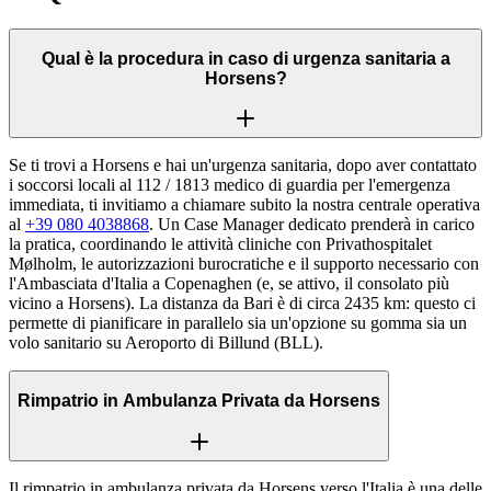
Qual è la procedura in caso di urgenza sanitaria a
Horsens?
Se ti trovi a Horsens e hai un'urgenza sanitaria, dopo aver contattato
i soccorsi locali al 112 / 1813 medico di guardia per l'emergenza
immediata, ti invitiamo a chiamare subito la nostra centrale operativa
al
+39 080 4038868
. Un Case Manager dedicato prenderà in carico
la pratica, coordinando le attività cliniche con Privathospitalet
Mølholm, le autorizzazioni burocratiche e il supporto necessario con
l'Ambasciata d'Italia a Copenaghen (e, se attivo, il consolato più
vicino a Horsens). La distanza da Bari è di circa 2435 km: questo ci
permette di pianificare in parallelo sia un'opzione su gomma sia un
volo sanitario su Aeroporto di Billund (BLL).
Rimpatrio in Ambulanza Privata da Horsens
Il rimpatrio in ambulanza privata da Horsens verso l'Italia è una delle