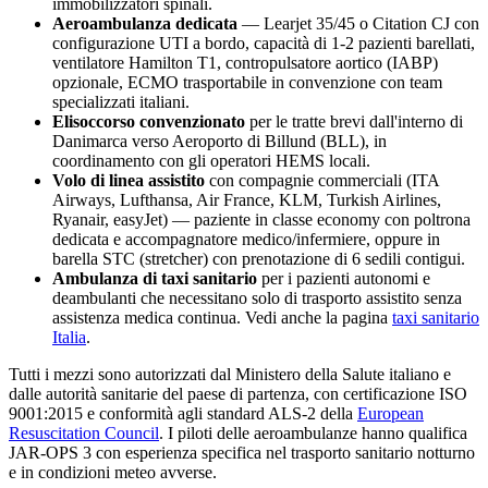
immobilizzatori spinali.
Aeroambulanza dedicata
— Learjet 35/45 o Citation CJ con
configurazione UTI a bordo, capacità di 1-2 pazienti barellati,
ventilatore Hamilton T1, contropulsatore aortico (IABP)
opzionale, ECMO trasportabile in convenzione con team
specializzati italiani.
Elisoccorso convenzionato
per le tratte brevi dall'interno di
Danimarca
verso
Aeroporto di Billund (BLL)
, in
coordinamento con gli operatori HEMS locali.
Volo di linea assistito
con compagnie commerciali (ITA
Airways, Lufthansa, Air France, KLM, Turkish Airlines,
Ryanair, easyJet) — paziente in classe economy con poltrona
dedicata e accompagnatore medico/infermiere, oppure in
barella STC (stretcher) con prenotazione di 6 sedili contigui.
Ambulanza di taxi sanitario
per i pazienti autonomi e
deambulanti che necessitano solo di trasporto assistito senza
assistenza medica continua. Vedi anche la pagina
taxi sanitario
Italia
.
Tutti i mezzi sono autorizzati dal Ministero della Salute italiano e
dalle autorità sanitarie del paese di partenza, con certificazione ISO
9001:2015 e conformità agli standard ALS-2 della
European
Resuscitation Council
. I piloti delle aeroambulanze hanno qualifica
JAR-OPS 3 con esperienza specifica nel trasporto sanitario notturno
e in condizioni meteo avverse.