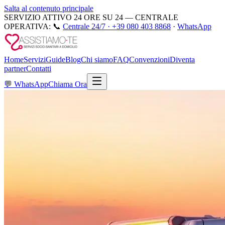
Salta al contenuto principale
SERVIZIO ATTIVO 24 ORE SU 24 — CENTRALE
OPERATIVA:
📞
Centrale 24/7 ·
+39 080 403 8868
·
WhatsApp
Home
Servizi
Guide
Blog
Chi siamo
FAQ
Convenzioni
Diventa
partner
Contatti
💬
WhatsApp
Chiama Ora