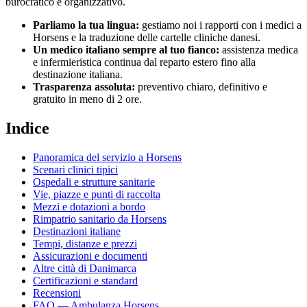
burocratico e organizzativo.
Parliamo la tua lingua:
gestiamo noi i rapporti con i medici a
Horsens
e la traduzione delle cartelle cliniche
danesi
.
Un medico italiano sempre al tuo fianco:
assistenza medica
e infermieristica continua dal reparto estero fino alla
destinazione italiana.
Trasparenza assoluta:
preventivo chiaro, definitivo e
gratuito in meno di 2 ore.
Indice
Panoramica del servizio a
Horsens
Scenari clinici tipici
Ospedali e strutture sanitarie
Vie, piazze e punti di raccolta
Mezzi e dotazioni a bordo
Rimpatrio sanitario da
Horsens
Destinazioni italiane
Tempi, distanze e prezzi
Assicurazioni e documenti
Altre città di
Danimarca
Certificazioni e standard
Recensioni
FAQ — Ambulanza
Horsens