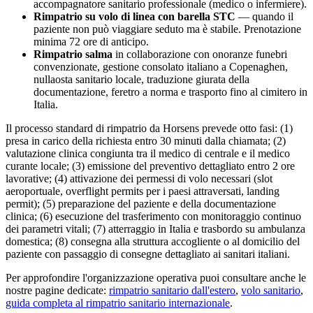
accompagnatore sanitario professionale (medico o infermiere).
Rimpatrio su volo di linea con barella STC
— quando il
paziente non può viaggiare seduto ma è stabile. Prenotazione
minima 72 ore di anticipo.
Rimpatrio salma
in collaborazione con onoranze funebri
convenzionate, gestione consolato italiano a
Copenaghen
,
nullaosta sanitario locale, traduzione giurata della
documentazione, feretro a norma e trasporto fino al cimitero in
Italia.
Il processo standard di rimpatrio da
Horsens
prevede otto fasi: (1)
presa in carico della richiesta entro 30 minuti dalla chiamata; (2)
valutazione clinica congiunta tra il medico di centrale e il medico
curante locale; (3) emissione del preventivo dettagliato entro 2 ore
lavorative; (4) attivazione dei permessi di volo necessari (slot
aeroportuale, overflight permits per i paesi attraversati, landing
permit); (5) preparazione del paziente e della documentazione
clinica; (6) esecuzione del trasferimento con monitoraggio continuo
dei parametri vitali; (7) atterraggio in Italia e trasbordo su ambulanza
domestica; (8) consegna alla struttura accogliente o al domicilio del
paziente con passaggio di consegne dettagliato ai sanitari italiani.
Per approfondire l'organizzazione operativa puoi consultare anche le
nostre pagine dedicate:
rimpatrio sanitario dall'estero
,
volo sanitario
,
guida completa al rimpatrio sanitario internazionale
.