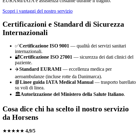
EURAMI/IATA e assistenza costante durante il tragitto.
Scopri i vantaggi del nostro servizio
Certificazioni e Standard di Sicurezza
Internazionali
✅
Certificazione ISO 9001
— qualità dei servizi sanitari
internazionali.
🔐
Certificazione ISO 27001
— sicurezza dei dati clinici del
paziente.
✈️
Standard EURAMI
— eccellenza medica per
aeroambulanze (incluse rotte da
Danimarca
).
📘
Linee guida IATA Medical Manual
— trasporto barellato
su voli di linea.
🏛️
Autorizzazione del Ministero della Salute Italiano
.
Cosa dice chi ha scelto il nostro servizio
da
Horsens
★★★★★
4,9/5