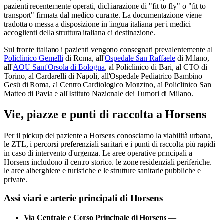
pazienti recentemente operati, dichiarazione di "fit to fly" o "fit to
transport" firmata dal medico curante. La documentazione viene
tradotta o messa a disposizione in lingua italiana per i medici
accoglienti della struttura italiana di destinazione.
Sul fronte italiano i pazienti vengono consegnati prevalentemente al
Policlinico Gemelli
di Roma, all'
Ospedale San Raffaele
di Milano,
all'
AOU Sant'Orsola di Bologna
, al Policlinico di Bari, al CTO di
Torino, al Cardarelli di Napoli, all'Ospedale Pediatrico Bambino
Gesù di Roma, al Centro Cardiologico Monzino, al Policlinico San
Matteo di Pavia e all'Istituto Nazionale dei Tumori di Milano.
Vie, piazze e punti di raccolta a
Horsens
Per il pickup del paziente a
Horsens
conosciamo la viabilità urbana,
le ZTL, i percorsi preferenziali sanitari e i punti di raccolta più rapidi
in caso di intervento d'urgenza. Le aree operative principali a
Horsens
includono il centro storico, le zone residenziali periferiche,
le aree alberghiere e turistiche e le strutture sanitarie pubbliche e
private.
Assi viari e arterie principali di
Horsens
Via Centrale
e
Corso Principale di
Horsens
—