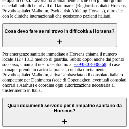
terapia in corso. Lavoriamo abitualmente anche con gli altri grandi
ospedali pubblici e privati di Danimarca (Regionshospitalet Horsens,
Privathospitalet Mølholm, Psykiatrisk Afdeling Horsens), oltre che
con le cliniche internazionali che gestiscono pazienti italiani.
Cosa devo fare se mi trovo in difficoltà a Horsens?
Per emergenze sanitarie immediate a Horsens chiama il numero
locale 112 / 1813 medico di guardia. Subito dopo, anche dal pronto
soccorso, chiama il nostro centralino al
+39 080 4038868
: il case
manager prende in carico la pratica, contatta direttamente
Privathospitalet Mølholm, attiva l'ambasciata o il consolato italiano
competente per Danimarca (sede di Copenaghen, eventuali consolati
onorari a Aarhus) e coordina ogni autorizzazione necessaria al
trasferimento in Italia.
Quali documenti servono per il rimpatrio sanitario da
Horsens?