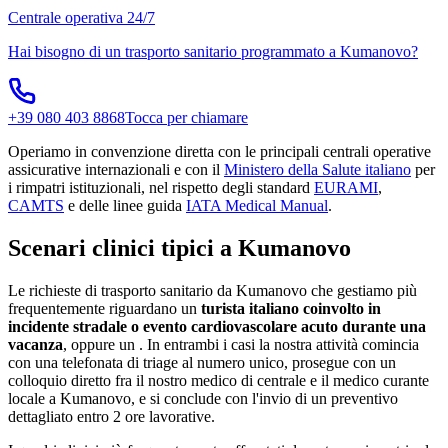
Centrale operativa 24/7
Hai bisogno di un trasporto sanitario programmato a
Kumanovo
?
+39 080 403 8868
Tocca per chiamare
Operiamo in convenzione diretta con le principali centrali operative
assicurative internazionali e con il
Ministero della Salute italiano
per
i rimpatri istituzionali, nel rispetto degli standard
EURAMI
,
CAMTS
e delle linee guida
IATA Medical Manual
.
Scenari clinici tipici a
Kumanovo
Le richieste di trasporto sanitario da
Kumanovo
che gestiamo più
frequentemente riguardano un
turista italiano coinvolto in
incidente stradale o evento cardiovascolare acuto durante una
vacanza
, oppure un
. In entrambi i casi la nostra attività comincia
con una telefonata di triage al numero unico, prosegue con un
colloquio diretto fra il nostro medico di centrale e il medico curante
locale a
Kumanovo
, e si conclude con l'invio di un preventivo
dettagliato entro 2 ore lavorative.