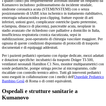
I quadri clinici più frequentemente affrontati durante un rimpatrio da
Kumanovo
includono: politraumatismo da incidente stradale,
sindrome coronarica acuta (STEMI/NSTEMI) con o senza
posizionamento di IABP, ictus ischemico in trattamento riabilitativo,
emorragia subaracnoidea post-clipping, fratture esposte di arti
inferiori, ustioni gravi, complicanze ostetriche (parto pretermine,
eclampsia, distacco di placenta), pancreatite acuta, neoplasie in
stadio avanzato che richiedono cure palliative a domicilio in Italia,
insufficienza respiratoria cronica riacutizzata, sepsi in
stabilizzazione, post-operatorio di chirurgia vascolare maggiore. Per
ognuna di queste condizioni disponiamo di protocolli di trasporto
documentati e di equipaggi addestrati.
Per i pazienti pediatrici operiamo con équipe dedicate, mezzi adattati
e dotazioni specifiche: incubatrici da trasporto Dräger TI-500,
ventilatori neonatali Hamilton C1 Neo, monitor multiparametrici con
sonde pediatriche, pompe siringa precise al microgrammo, culle
riscaldate con controllo termico attivo. Tutti gli interventi pediatrici
sono eseguiti in collaborazione con i medici dell'
Ospedale Pediatrico
Bambino Gesù
di Roma o di centri equivalenti.
Ospedali e strutture sanitarie a
Kumanovo