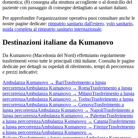
domestica; (8) consegna alla struttura accogliente o al domicilio del
paziente con passaggio di consegne dettagliato ai sanitari italiani.
Per approfondire l'organizzazione operativa puoi consultare anche le
nostre pagine dedicate:
rimpatrio sanitario dall'estero
,
volo sanitario
,
guida completa al rimpatrio sanitario internazionale
.
Destinazioni italiane da
Kumanovo
Da
Kumanovo
(
Macedonia del Nord
) effettuiamo regolarmente
trasferimenti verso tutte le principali città italiane. Consulta le pagine
dedicate per dettagli su ospedali di riferimento, tempi di percorrenza
e prezzi indicativi:
Ambulanza
Kumanovo
→
Bari
Trasferimento a lunga
percorrenza
Ambulanza
Kumanovo
→
Roma
Trasferimento a lunga
percorrenza
Ambulanza
Kumanovo
→
Milano
Trasferimento a lunga
percorrenza
Ambulanza
Kumanovo
→
Torino
Trasferimento a lunga
percorrenza
Ambulanza
Kumanovo
→
Genova
Trasferimento a
lunga percorrenza
Ambulanza
Kumanovo
→
Napoli
Trasferimento a
lunga percorrenza
Ambulanza
Kumanovo
→
Palermo
Trasferimento
a lunga percorrenza
Ambulanza
Kumanovo
→
Catania
Trasferimento
a lunga percorrenza
Ambulanza
Kumanovo
→
Firenze
Trasferimento
a lunga percorrenza
Ambulanza
Kumanovo
→
Bologna
Trasferimento a lunga percorrenza
Ambulanza
Kumanovo