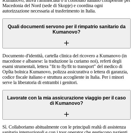
Kumanovo, attiva l'ambasciata o il consolato italiano competente per
Macedonia del Nord (sede di Skopje) e coordina ogni
autorizzazione necessaria al trasferimento in Italia.
Quali documenti servono per il rimpatrio sanitario da
Kumanovo?
Documento d'identità, cartella clinica del ricovero a Kumanovo (in
macedone e albanese: la traduzione la curiamo noi), referti degli
esami strumentali, lettera "fit to fly/fit to transport" del medico di
Opšta bolnica Kumanovo, polizza assicurativa o lettera di garanzia,
codice fiscale italiano e struttura accogliente in Italia. Per i minori
serve la liberatoria di entrambi i genitori.
Lavorate con la mia assicurazione viaggio per il caso
di Kumanovo?
Sì. Collaboriamo abitualmente con le principali realtà di assistenza
sanitaria internazionali e con i tour operator che gestiscono pazienti