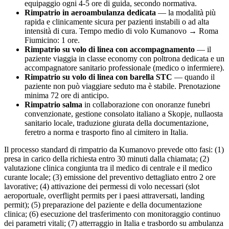
equipaggio ogni 4-5 ore di guida, secondo normativa.
Rimpatrio in aeroambulanza dedicata
— la modalità più
rapida e clinicamente sicura per pazienti instabili o ad alta
intensità di cura. Tempo medio di volo
Kumanovo
→ Roma
Fiumicino:
1
ore.
Rimpatrio su volo di linea con accompagnamento
— il
paziente viaggia in classe economy con poltrona dedicata e un
accompagnatore sanitario professionale (medico o infermiere).
Rimpatrio su volo di linea con barella STC
— quando il
paziente non può viaggiare seduto ma è stabile. Prenotazione
minima 72 ore di anticipo.
Rimpatrio salma
in collaborazione con onoranze funebri
convenzionate, gestione consolato italiano a
Skopje
, nullaosta
sanitario locale, traduzione giurata della documentazione,
feretro a norma e trasporto fino al cimitero in Italia.
Il processo standard di rimpatrio da
Kumanovo
prevede otto fasi: (1)
presa in carico della richiesta entro 30 minuti dalla chiamata; (2)
valutazione clinica congiunta tra il medico di centrale e il medico
curante locale; (3) emissione del preventivo dettagliato entro 2 ore
lavorative; (4) attivazione dei permessi di volo necessari (slot
aeroportuale, overflight permits per i paesi attraversati, landing
permit); (5) preparazione del paziente e della documentazione
clinica; (6) esecuzione del trasferimento con monitoraggio continuo
dei parametri vitali; (7) atterraggio in Italia e trasbordo su ambulanza