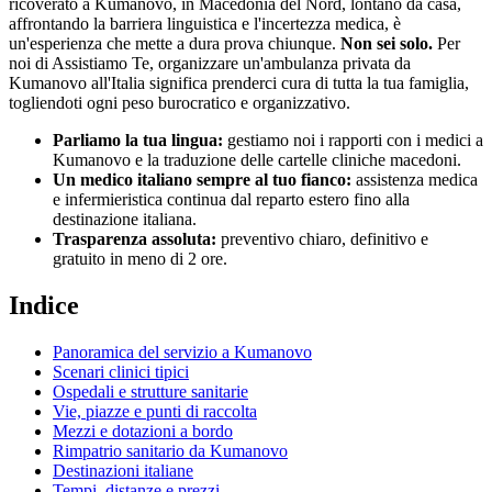
ricoverato a
Kumanovo
, in
Macedonia del Nord
, lontano da casa,
affrontando la barriera linguistica e l'incertezza medica, è
un'esperienza che mette a dura prova chiunque.
Non sei solo.
Per
noi di Assistiamo Te, organizzare un'ambulanza privata da
Kumanovo
all'Italia significa prenderci cura di tutta la tua famiglia,
togliendoti ogni peso burocratico e organizzativo.
Parliamo la tua lingua:
gestiamo noi i rapporti con i medici a
Kumanovo
e la traduzione delle cartelle cliniche
macedoni
.
Un medico italiano sempre al tuo fianco:
assistenza medica
e infermieristica continua dal reparto estero fino alla
destinazione italiana.
Trasparenza assoluta:
preventivo chiaro, definitivo e
gratuito in meno di 2 ore.
Indice
Panoramica del servizio a
Kumanovo
Scenari clinici tipici
Ospedali e strutture sanitarie
Vie, piazze e punti di raccolta
Mezzi e dotazioni a bordo
Rimpatrio sanitario da
Kumanovo
Destinazioni italiane
Tempi, distanze e prezzi