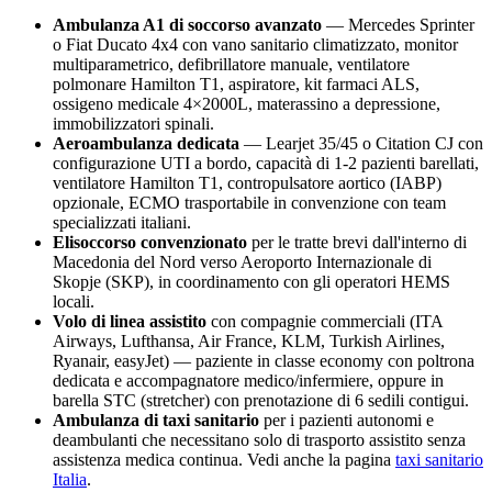
Ambulanza A1 di soccorso avanzato
— Mercedes Sprinter
o Fiat Ducato 4x4 con vano sanitario climatizzato, monitor
multiparametrico, defibrillatore manuale, ventilatore
polmonare Hamilton T1, aspiratore, kit farmaci ALS,
ossigeno medicale 4×2000L, materassino a depressione,
immobilizzatori spinali.
Aeroambulanza dedicata
— Learjet 35/45 o Citation CJ con
configurazione UTI a bordo, capacità di 1-2 pazienti barellati,
ventilatore Hamilton T1, contropulsatore aortico (IABP)
opzionale, ECMO trasportabile in convenzione con team
specializzati italiani.
Elisoccorso convenzionato
per le tratte brevi dall'interno di
Macedonia del Nord
verso
Aeroporto Internazionale di
Skopje (SKP)
, in coordinamento con gli operatori HEMS
locali.
Volo di linea assistito
con compagnie commerciali (ITA
Airways, Lufthansa, Air France, KLM, Turkish Airlines,
Ryanair, easyJet) — paziente in classe economy con poltrona
dedicata e accompagnatore medico/infermiere, oppure in
barella STC (stretcher) con prenotazione di 6 sedili contigui.
Ambulanza di taxi sanitario
per i pazienti autonomi e
deambulanti che necessitano solo di trasporto assistito senza
assistenza medica continua. Vedi anche la pagina
taxi sanitario
Italia
.