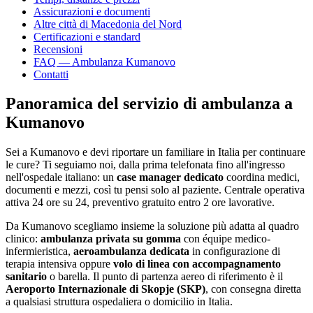
Assicurazioni e documenti
Altre città di
Macedonia del Nord
Certificazioni e standard
Recensioni
FAQ — Ambulanza
Kumanovo
Contatti
Panoramica del servizio di ambulanza a
Kumanovo
Sei a
Kumanovo
e devi riportare un familiare in Italia per continuare
le cure? Ti seguiamo noi, dalla prima telefonata fino all'ingresso
nell'ospedale italiano: un
case manager dedicato
coordina medici,
documenti e mezzi, così tu pensi solo al paziente. Centrale operativa
attiva 24 ore su 24, preventivo gratuito entro 2 ore lavorative.
Da
Kumanovo
scegliamo insieme la soluzione più adatta al quadro
clinico:
ambulanza privata su gomma
con équipe medico-
infermieristica,
aeroambulanza dedicata
in configurazione di
terapia intensiva oppure
volo di linea con accompagnamento
sanitario
o barella. Il punto di partenza aereo di riferimento è il
Aeroporto Internazionale di Skopje (SKP)
, con consegna diretta
a qualsiasi struttura ospedaliera o domicilio in Italia.