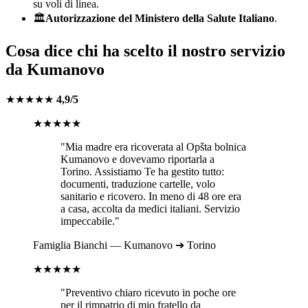
su voli di linea.
🏛️
Autorizzazione del Ministero della Salute Italiano
.
Cosa dice chi ha scelto il nostro servizio
da
Kumanovo
★★★★★
4,9/5
★★★★★
"Mia madre era ricoverata al
Opšta bolnica
Kumanovo
e dovevamo riportarla a
Torino
. Assistiamo Te ha gestito tutto:
documenti, traduzione cartelle, volo
sanitario e ricovero. In meno di 48 ore era
a casa, accolta da medici italiani. Servizio
impeccabile."
Famiglia
Bianchi
—
Kumanovo
➔
Torino
★★★★★
"Preventivo chiaro ricevuto in poche ore
per il rimpatrio di mio fratello da