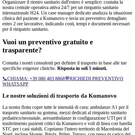
Organizzare il rientro sanitario dall'estero è semplice: contatta la
nostra centrale operativa attiva 24/7 per un rimpatrio sanitario
internazionale H24. Un case manager dedicato analizza la situazione
clinica del paziente a Kumanovo e invia un preventivo dettagliato
entro 2 ore lavorative, indicando costi, tempi e documenti necessari
per il rimpatrio sanitario.
Vuoi un preventivo gratuito e
trasparente?
Contatta i nostri consulenti per definire il trasporto in base alle tue
specifiche esigenze cliniche.
Risposta in soli 5 minuti.
📞
CHIAMA:
+39 080 403 8868
💬
RICHIEDI PREVENTIVO
WHATSAPP
Le nostre soluzioni di trasporto da
Kumanovo
La nostra flotta copre tutte le intensità di cura: ambulanze A1 per il
trasporto sanitario su gomma, mezzi dedicati al rimpatrio sanitario
pediatrico/neonatale, aeroambulanze in configurazione UTI per il
trasferimento pazienti critici da Kumanovo e voli di linea con barella
STC per i casi stabili.
Copriamo l'intero territorio di
Macedonia del
Nord
, incluse Skopje, Bitola, Prilep, Tetovo
, con presa in carico del