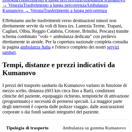
→
Venezia
Trasferimento a lunga percorrenza
Ambulanza
Kumanovo
→
Verona
Trasferimento a lunga percorrenza
Effettuiamo anche trasferimenti verso destinazioni minori non
direttamente servite da voli di linea (es. Lamezia Terme, Trapani,
Cagliari, Olbia, Reggio Calabria, Crotone, Brindisi, Pescara) tramite
schema combinato "volo + ambulanza dedicata" con prelievo
direttamente in airside. Per la copertura nazionale completa consulta
la pagina
ambulanza Italia
e l'elenco completo dei nostri
servizi
sanitari
.
Tempi, distanze e prezzi indicativi da
Kumanovo
I prezzi del trasporto sanitario da
Kumanovo
variano in funzione di
mezzo scelto, distanza (
603
km circa fino a Bari), condizioni
cliniche del paziente, equipaggio richiesto, tempistiche di attivazione
(programmato) e necessità di permessi speciali. La maggior parte
degli interventi è coperta dalle polizze viaggio, dalle assicurazioni
corporate o dai fondi sanitari integrativi del paziente.
Tempi, distanze e prezzi indicativi per il trasporto sanitario da
Kumano
Tipologia di trasporto
Tempo medio
Prezzo indicativo (€)
Ambulanza su gomma
Kumanovo