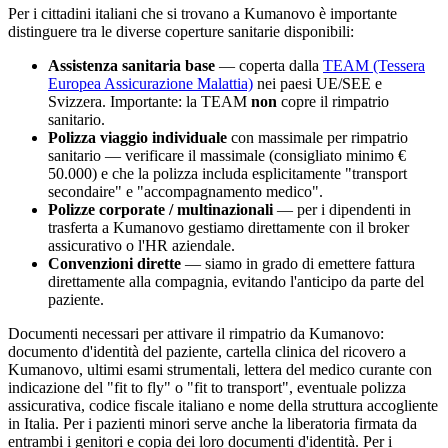
Per i cittadini italiani che si trovano a
Kumanovo
è importante
distinguere tra le diverse coperture sanitarie disponibili:
Assistenza sanitaria base
— coperta dalla
TEAM (Tessera
Europea Assicurazione Malattia)
nei paesi UE/SEE e
Svizzera. Importante: la TEAM
non
copre il rimpatrio
sanitario.
Polizza viaggio individuale
con massimale per rimpatrio
sanitario — verificare il massimale (consigliato minimo €
50.000) e che la polizza includa esplicitamente "transport
secondaire" e "accompagnamento medico".
Polizze corporate / multinazionali
— per i dipendenti in
trasferta a
Kumanovo
gestiamo direttamente con il broker
assicurativo o l'HR aziendale.
Convenzioni dirette
— siamo in grado di emettere fattura
direttamente alla compagnia, evitando l'anticipo da parte del
paziente.
Documenti necessari per attivare il rimpatrio da
Kumanovo
:
documento d'identità del paziente, cartella clinica del ricovero a
Kumanovo
, ultimi esami strumentali, lettera del medico curante con
indicazione del "fit to fly" o "fit to transport", eventuale polizza
assicurativa, codice fiscale italiano e nome della struttura accogliente
in Italia. Per i pazienti minori serve anche la liberatoria firmata da
entrambi i genitori e copia dei loro documenti d'identità. Per i