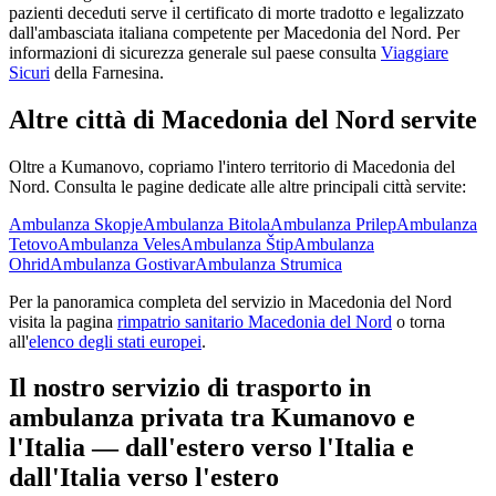
pazienti deceduti serve il certificato di morte tradotto e legalizzato
dall'ambasciata italiana competente per
Macedonia del Nord
. Per
informazioni di sicurezza generale sul paese consulta
Viaggiare
Sicuri
della Farnesina.
Altre città di
Macedonia del Nord
servite
Oltre a
Kumanovo
, copriamo l'intero territorio di
Macedonia del
Nord
. Consulta le pagine dedicate alle altre principali città servite:
Ambulanza
Skopje
Ambulanza
Bitola
Ambulanza
Prilep
Ambulanza
Tetovo
Ambulanza
Veles
Ambulanza
Štip
Ambulanza
Ohrid
Ambulanza
Gostivar
Ambulanza
Strumica
Per la panoramica completa del servizio in
Macedonia del Nord
visita la pagina
rimpatrio sanitario
Macedonia del Nord
o torna
all'
elenco degli stati europei
.
Il nostro servizio di trasporto in
ambulanza privata tra
Kumanovo
e
l'Italia — dall'estero verso l'Italia e
dall'Italia verso l'estero