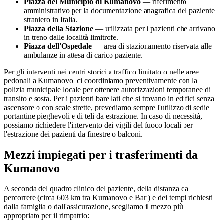
Piazza del Municipio di
Kumanovo
— riferimento
amministrativo per la documentazione anagrafica del paziente
straniero in Italia.
Piazza della Stazione
— utilizzata per i pazienti che arrivano
in treno dalle località limitrofe.
Piazza dell'Ospedale
— area di stazionamento riservata alle
ambulanze in attesa di carico paziente.
Per gli interventi nei centri storici a traffico limitato o nelle aree
pedonali a
Kumanovo
, ci coordiniamo preventivamente con la
polizia municipale locale per ottenere autorizzazioni temporanee di
transito e sosta. Per i pazienti barellati che si trovano in edifici senza
ascensore o con scale strette, prevediamo sempre l'utilizzo di sedie
portantine pieghevoli e di teli da estrazione. In caso di necessità,
possiamo richiedere l'intervento dei vigili del fuoco locali per
l'estrazione dei pazienti da finestre o balconi.
Mezzi impiegati per i trasferimenti da
Kumanovo
A seconda del quadro clinico del paziente, della distanza da
percorrere (circa
603
km tra
Kumanovo
e Bari) e dei tempi richiesti
dalla famiglia o dall'assicurazione, scegliamo il mezzo più
appropriato per il rimpatrio: