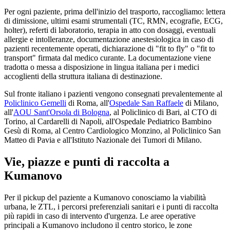
Per ogni paziente, prima dell'inizio del trasporto, raccogliamo: lettera
di dimissione, ultimi esami strumentali (TC, RMN, ecografie, ECG,
holter), referti di laboratorio, terapia in atto con dosaggi, eventuali
allergie e intolleranze, documentazione anestesiologica in caso di
pazienti recentemente operati, dichiarazione di "fit to fly" o "fit to
transport" firmata dal medico curante. La documentazione viene
tradotta o messa a disposizione in lingua italiana per i medici
accoglienti della struttura italiana di destinazione.
Sul fronte italiano i pazienti vengono consegnati prevalentemente al
Policlinico Gemelli
di Roma, all'
Ospedale San Raffaele
di Milano,
all'
AOU Sant'Orsola di Bologna
, al Policlinico di Bari, al CTO di
Torino, al Cardarelli di Napoli, all'Ospedale Pediatrico Bambino
Gesù di Roma, al Centro Cardiologico Monzino, al Policlinico San
Matteo di Pavia e all'Istituto Nazionale dei Tumori di Milano.
Vie, piazze e punti di raccolta a
Kumanovo
Per il pickup del paziente a
Kumanovo
conosciamo la viabilità
urbana, le ZTL, i percorsi preferenziali sanitari e i punti di raccolta
più rapidi in caso di intervento d'urgenza. Le aree operative
principali a
Kumanovo
includono il centro storico, le zone