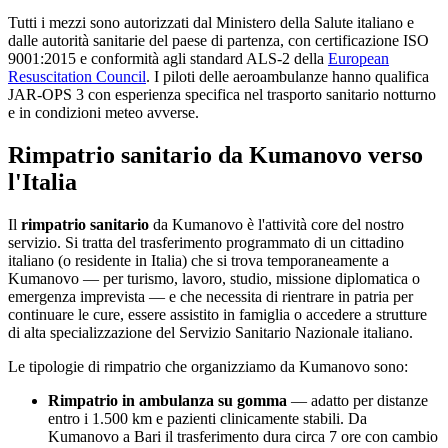
Tutti i mezzi sono autorizzati dal Ministero della Salute italiano e
dalle autorità sanitarie del paese di partenza, con certificazione ISO
9001:2015 e conformità agli standard ALS-2 della
European
Resuscitation Council
. I piloti delle aeroambulanze hanno qualifica
JAR-OPS 3 con esperienza specifica nel trasporto sanitario notturno
e in condizioni meteo avverse.
Rimpatrio sanitario da
Kumanovo
verso
l'Italia
Il
rimpatrio sanitario
da
Kumanovo
è l'attività core del nostro
servizio. Si tratta del trasferimento programmato di un cittadino
italiano (o residente in Italia) che si trova temporaneamente a
Kumanovo
— per turismo, lavoro, studio, missione diplomatica o
emergenza imprevista — e che necessita di rientrare in patria per
continuare le cure, essere assistito in famiglia o accedere a strutture
di alta specializzazione del Servizio Sanitario Nazionale italiano.
Le tipologie di rimpatrio che organizziamo da
Kumanovo
sono:
Rimpatrio in ambulanza su gomma
— adatto per distanze
entro i 1.500 km e pazienti clinicamente stabili. Da
Kumanovo
a Bari il trasferimento dura circa
7
ore con cambio