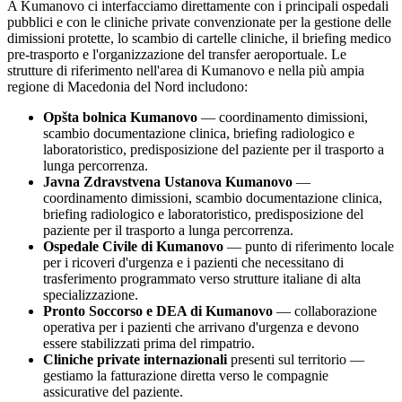
A
Kumanovo
ci interfacciamo direttamente con i principali ospedali
pubblici e con le cliniche private convenzionate per la gestione delle
dimissioni protette, lo scambio di cartelle cliniche, il briefing medico
pre-trasporto e l'organizzazione del transfer aeroportuale. Le
strutture di riferimento nell'area di
Kumanovo
e nella più ampia
regione di
Macedonia del Nord
includono:
Opšta bolnica Kumanovo
— coordinamento dimissioni,
scambio documentazione clinica, briefing radiologico e
laboratoristico, predisposizione del paziente per il trasporto a
lunga percorrenza.
Javna Zdravstvena Ustanova Kumanovo
—
coordinamento dimissioni, scambio documentazione clinica,
briefing radiologico e laboratoristico, predisposizione del
paziente per il trasporto a lunga percorrenza.
Ospedale Civile di
Kumanovo
— punto di riferimento locale
per i ricoveri d'urgenza e i pazienti che necessitano di
trasferimento programmato verso strutture italiane di alta
specializzazione.
Pronto Soccorso e DEA di
Kumanovo
— collaborazione
operativa per i pazienti che arrivano d'urgenza e devono
essere stabilizzati prima del rimpatrio.
Cliniche private internazionali
presenti sul territorio —
gestiamo la fatturazione diretta verso le compagnie
assicurative del paziente.