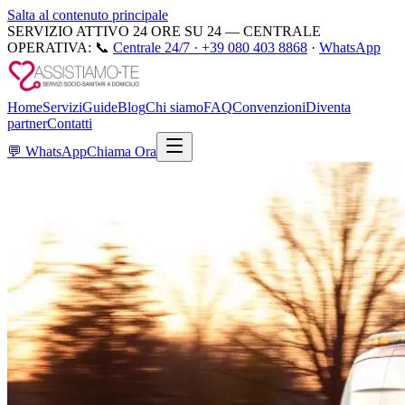
Salta al contenuto principale
SERVIZIO ATTIVO 24 ORE SU 24 — CENTRALE
OPERATIVA:
📞
Centrale 24/7 ·
+39 080 403 8868
·
WhatsApp
Home
Servizi
Guide
Blog
Chi siamo
FAQ
Convenzioni
Diventa
partner
Contatti
💬
WhatsApp
Chiama Ora