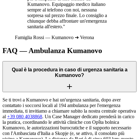
Kumanovo
. Equipaggio medico italiano
sempre al telefono con noi, nessuna
sorpresa sul prezzo finale. Lo consiglio a
chiunque debba affrontare un'emergenza
sanitaria all'estero."
Famiglia
Rossi
—
Kumanovo
➔
Verona
FAQ — Ambulanza
Kumanovo
Qual è la procedura in caso di urgenza sanitaria a
Kumanovo?
Se ti trovi a Kumanovo e hai un'urgenza sanitaria, dopo aver
contattato i soccorsi locali al 194 ambulanza per l'emergenza
immediata, ti invitiamo a chiamare subito la nostra centrale operativa
al
+39 080 4038868
. Un Case Manager dedicato prenderà in carico
la pratica, coordinando le attività cliniche con Opšta bolnica
Kumanovo, le autorizzazioni burocratiche e il supporto necessario
con l'Ambasciata d'Italia a Skopje (e, se attivo, il consolato più
vicino a Kumanovo). La distanza da Bari è di circa 603 km: questo