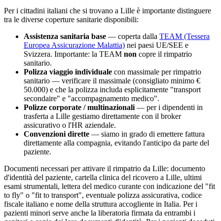
Per i cittadini italiani che si trovano a
Lille
è importante distinguere
tra le diverse coperture sanitarie disponibili:
Assistenza sanitaria base
— coperta dalla
TEAM (Tessera
Europea Assicurazione Malattia)
nei paesi UE/SEE e
Svizzera. Importante: la TEAM
non
copre il rimpatrio
sanitario.
Polizza viaggio individuale
con massimale per rimpatrio
sanitario — verificare il massimale (consigliato minimo €
50.000) e che la polizza includa esplicitamente "transport
secondaire" e "accompagnamento medico".
Polizze corporate / multinazionali
— per i dipendenti in
trasferta a
Lille
gestiamo direttamente con il broker
assicurativo o l'HR aziendale.
Convenzioni dirette
— siamo in grado di emettere fattura
direttamente alla compagnia, evitando l'anticipo da parte del
paziente.
Documenti necessari per attivare il rimpatrio da
Lille
: documento
d'identità del paziente, cartella clinica del ricovero a
Lille
, ultimi
esami strumentali, lettera del medico curante con indicazione del "fit
to fly" o "fit to transport", eventuale polizza assicurativa, codice
fiscale italiano e nome della struttura accogliente in Italia. Per i
pazienti minori serve anche la liberatoria firmata da entrambi i