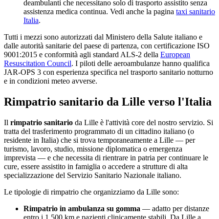
deambulanti che necessitano solo di trasporto assistito senza
assistenza medica continua. Vedi anche la pagina
taxi sanitario
Italia
.
Tutti i mezzi sono autorizzati dal Ministero della Salute italiano e
dalle autorità sanitarie del paese di partenza, con certificazione ISO
9001:2015 e conformità agli standard ALS-2 della
European
Resuscitation Council
. I piloti delle aeroambulanze hanno qualifica
JAR-OPS 3 con esperienza specifica nel trasporto sanitario notturno
e in condizioni meteo avverse.
Rimpatrio sanitario da
Lille
verso l'Italia
Il
rimpatrio sanitario
da
Lille
è l'attività core del nostro servizio. Si
tratta del trasferimento programmato di un cittadino italiano (o
residente in Italia) che si trova temporaneamente a
Lille
— per
turismo, lavoro, studio, missione diplomatica o emergenza
imprevista — e che necessita di rientrare in patria per continuare le
cure, essere assistito in famiglia o accedere a strutture di alta
specializzazione del Servizio Sanitario Nazionale italiano.
Le tipologie di rimpatrio che organizziamo da
Lille
sono:
Rimpatrio in ambulanza su gomma
— adatto per distanze
entro i 1.500 km e pazienti clinicamente stabili. Da
Lille
a