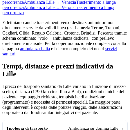
percorrenza
Ambulanza
Lille
→
Venezia
Trasferimento a lunga
percorrenza
Ambulanza
Lille
→
Verona
Trasferimento a lunga
percorrenza
Effettuiamo anche trasferimenti verso destinazioni minori non
direttamente servite da voli di linea (es. Lamezia Terme, Trapani,
Cagliari, Olbia, Reggio Calabria, Crotone, Brindisi, Pescara) tramite
schema combinato "volo + ambulanza dedicata" con prelievo
direttamente in airside. Per la copertura nazionale completa consulta
la pagina
ambulanza Italia
e l'elenco completo dei nostri
servizi
sanitari
.
Tempi, distanze e prezzi indicativi da
Lille
I prezzi del trasporto sanitario da
Lille
variano in funzione di mezzo
scelto, distanza (
1790
km circa fino a Bari), condizioni cliniche del
paziente, equipaggio richiesto, tempistiche di attivazione
(programmato) e necessità di permessi speciali. La maggior parte
degli interventi è coperta dalle polizze viaggio, dalle assicurazioni
corporate o dai fondi sanitari integrativi del paziente.
Tempi, distanze e prezzi indicativi per il trasporto sanitario da
Lille
vers
Tipologia di trasporto
Tempo medio
Prezzo indicativo (€)
Ambulanza su gomma
Lille
→