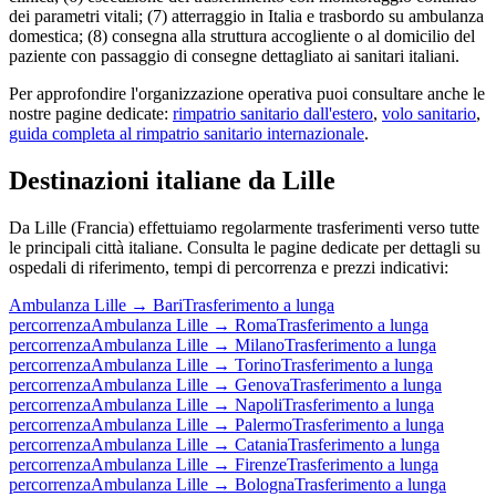
dei parametri vitali; (7) atterraggio in Italia e trasbordo su ambulanza
domestica; (8) consegna alla struttura accogliente o al domicilio del
paziente con passaggio di consegne dettagliato ai sanitari italiani.
Per approfondire l'organizzazione operativa puoi consultare anche le
nostre pagine dedicate:
rimpatrio sanitario dall'estero
,
volo sanitario
,
guida completa al rimpatrio sanitario internazionale
.
Destinazioni italiane da
Lille
Da
Lille
(
Francia
) effettuiamo regolarmente trasferimenti verso tutte
le principali città italiane. Consulta le pagine dedicate per dettagli su
ospedali di riferimento, tempi di percorrenza e prezzi indicativi:
Ambulanza
Lille
→
Bari
Trasferimento a lunga
percorrenza
Ambulanza
Lille
→
Roma
Trasferimento a lunga
percorrenza
Ambulanza
Lille
→
Milano
Trasferimento a lunga
percorrenza
Ambulanza
Lille
→
Torino
Trasferimento a lunga
percorrenza
Ambulanza
Lille
→
Genova
Trasferimento a lunga
percorrenza
Ambulanza
Lille
→
Napoli
Trasferimento a lunga
percorrenza
Ambulanza
Lille
→
Palermo
Trasferimento a lunga
percorrenza
Ambulanza
Lille
→
Catania
Trasferimento a lunga
percorrenza
Ambulanza
Lille
→
Firenze
Trasferimento a lunga
percorrenza
Ambulanza
Lille
→
Bologna
Trasferimento a lunga