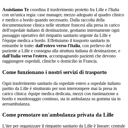
Assistiamo Te
coordina il trasferimento protetto fra Lille e l'Italia
con un'unica regia: case manager, mezzo adeguato al quadro clinico
e medico a bordo quando necessario
.
Dalla raccolta della
documentazione clinica nelle strutture francesi alla presa in carico
dell'ospedale italiano di destinazione, gestiamo internamente ogni
passaggio operativo del rimpatrio sanitario urgente da Lille e
l'équipe medica a bordo.
Effettuiamo il trasporto sanitario in
entrambe le tratte:
dall'estero verso l'Italia
, con prelievo del
paziente a
Lille
e consegna alla struttura italiana di destinazione, e
dall'Italia verso l'estero
, accompagnando pazienti che devono
raggiungere ospedali, cliniche o domicilio in
Francia
.
Come funzionano i nostri servizi di trasporto
Ogni trasferimento sanitario da ospedale estero a ospedale italiano
partito da Lille è strutturato per non interrompere mai la presa in
carico clinica: équipe medica dedicata, mezzi con rianimazione a
bordo e monitoraggio continuo, sia in ambulanza su gomma sia in
aeroambulanza.
Come prenotare un'ambulanza privata da
Lille
L'iter per organizzare il rimpatrio sanitario da Lille è lineare: centrale