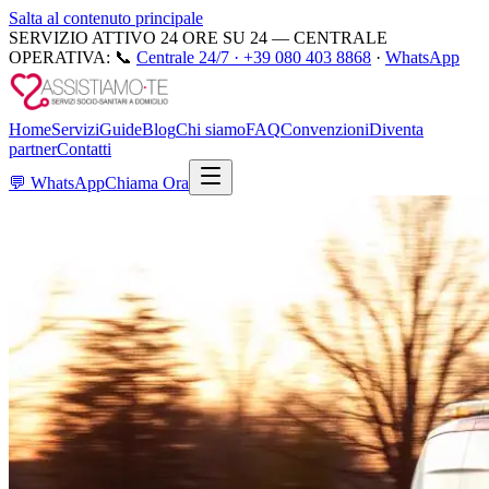
Salta al contenuto principale
SERVIZIO ATTIVO 24 ORE SU 24 — CENTRALE
OPERATIVA:
📞
Centrale 24/7 ·
+39 080 403 8868
·
WhatsApp
Home
Servizi
Guide
Blog
Chi siamo
FAQ
Convenzioni
Diventa
partner
Contatti
💬
WhatsApp
Chiama Ora