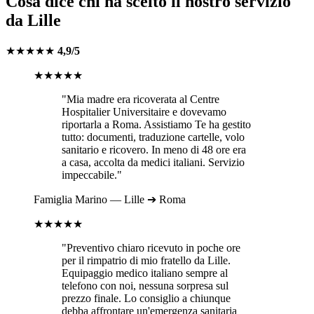
Cosa dice chi ha scelto il nostro servizio
da
Lille
★★★★★
4,9/5
★★★★★
"Mia madre era ricoverata al
Centre
Hospitalier Universitaire
e dovevamo
riportarla a
Roma
. Assistiamo Te ha gestito
tutto: documenti, traduzione cartelle, volo
sanitario e ricovero. In meno di 48 ore era
a casa, accolta da medici italiani. Servizio
impeccabile."
Famiglia
Marino
—
Lille
➔
Roma
★★★★★
"Preventivo chiaro ricevuto in poche ore
per il rimpatrio di mio fratello da
Lille
.
Equipaggio medico italiano sempre al
telefono con noi, nessuna sorpresa sul
prezzo finale. Lo consiglio a chiunque
debba affrontare un'emergenza sanitaria