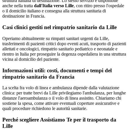
struttura italiana di destinazione. Lo stesso servizio è disponibile
anche nella tratta
dall'Italia verso
Lille
, con ritiro presso l'ospedale
o il domicilio italiano e consegna alla struttura sanitaria di
destinazione in
Francia
.
Casi clinici gestiti nel rimpatrio sanitario da
Lille
Operiamo abitualmente su rimpatri sanitari urgenti da Lille,
trasferimenti di pazienti critici dopo eventi acuti, trasporto di pazienti
allettati e oncologici, rimpatrio sanitario pediatrico e neonatale e
rientro in Italia per proseguire la degenza ospedaliera in una struttura
vicina al domicilio del paziente.
Informazioni utili: costi, documenti e tempi del
rimpatrio sanitario da
Francia
La scelta fra volo di linea e ambulanza dipende dalla valutazione
clinica: per tratte brevi da Lille privilegiamo l'ambulanza, per lunghe
distanze l'aeroambulanza o il volo di linea assistito. Chiariamo chi
sostiene la spesa, come attivare eventuali coperture assicurative e
quali procedure richiedono le autorità sanitarie.
Perché scegliere Assistiamo Te per il trasporto da
Lille