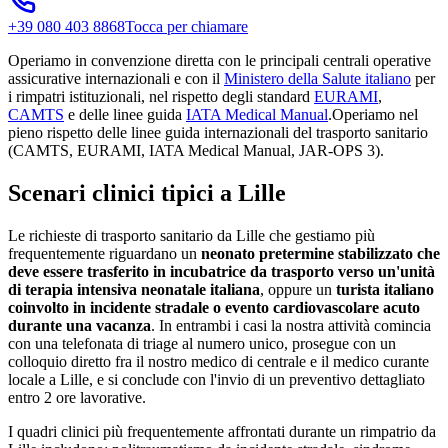
+39 080 403 8868
Tocca per chiamare
Operiamo in convenzione diretta con le principali centrali operative
assicurative internazionali e con il
Ministero della Salute italiano
per
i rimpatri istituzionali, nel rispetto degli standard
EURAMI
,
CAMTS
e delle linee guida
IATA Medical Manual
.
Operiamo nel
pieno rispetto delle linee guida internazionali del trasporto sanitario
(CAMTS, EURAMI, IATA Medical Manual, JAR-OPS 3).
Scenari clinici tipici a
Lille
Le richieste di trasporto sanitario da
Lille
che gestiamo più
frequentemente riguardano un
neonato pretermine stabilizzato che
deve essere trasferito in incubatrice da trasporto verso un'unità
di terapia intensiva neonatale italiana
, oppure un
turista italiano
coinvolto in incidente stradale o evento cardiovascolare acuto
durante una vacanza
. In entrambi i casi la nostra attività comincia
con una telefonata di triage al numero unico, prosegue con un
colloquio diretto fra il nostro medico di centrale e il medico curante
locale a
Lille
, e si conclude con l'invio di un preventivo dettagliato
entro 2 ore lavorative.
I quadri clinici più frequentemente affrontati durante un rimpatrio da