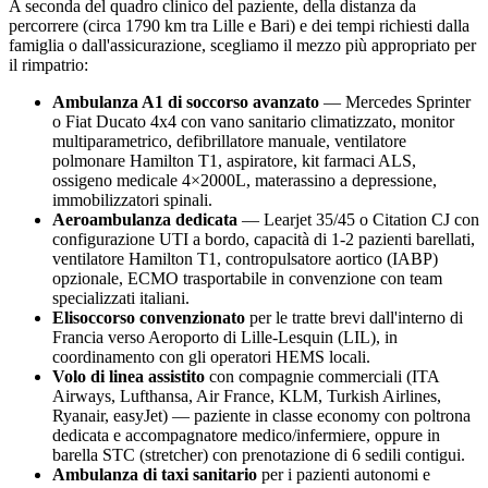
A seconda del quadro clinico del paziente, della distanza da
percorrere (circa
1790
km tra
Lille
e Bari) e dei tempi richiesti dalla
famiglia o dall'assicurazione, scegliamo il mezzo più appropriato per
il rimpatrio:
Ambulanza A1 di soccorso avanzato
— Mercedes Sprinter
o Fiat Ducato 4x4 con vano sanitario climatizzato, monitor
multiparametrico, defibrillatore manuale, ventilatore
polmonare Hamilton T1, aspiratore, kit farmaci ALS,
ossigeno medicale 4×2000L, materassino a depressione,
immobilizzatori spinali.
Aeroambulanza dedicata
— Learjet 35/45 o Citation CJ con
configurazione UTI a bordo, capacità di 1-2 pazienti barellati,
ventilatore Hamilton T1, contropulsatore aortico (IABP)
opzionale, ECMO trasportabile in convenzione con team
specializzati italiani.
Elisoccorso convenzionato
per le tratte brevi dall'interno di
Francia
verso
Aeroporto di Lille-Lesquin (LIL)
, in
coordinamento con gli operatori HEMS locali.
Volo di linea assistito
con compagnie commerciali (ITA
Airways, Lufthansa, Air France, KLM, Turkish Airlines,
Ryanair, easyJet) — paziente in classe economy con poltrona
dedicata e accompagnatore medico/infermiere, oppure in
barella STC (stretcher) con prenotazione di 6 sedili contigui.
Ambulanza di taxi sanitario
per i pazienti autonomi e