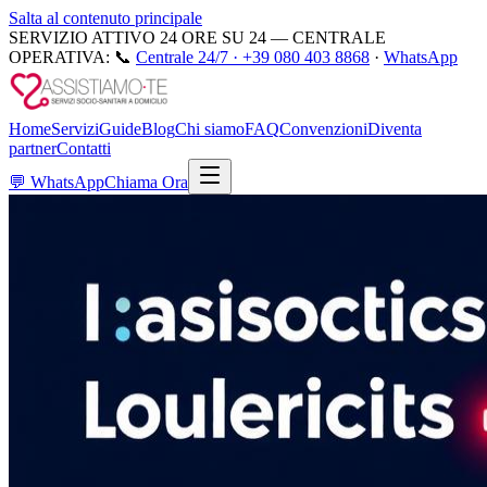
Salta al contenuto principale
SERVIZIO ATTIVO 24 ORE SU 24 — CENTRALE
OPERATIVA:
📞
Centrale 24/7 ·
+39 080 403 8868
·
WhatsApp
Home
Servizi
Guide
Blog
Chi siamo
FAQ
Convenzioni
Diventa
partner
Contatti
💬
WhatsApp
Chiama Ora