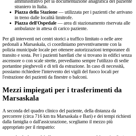
amministrativo per la documentazione anagrafica del paziente
straniero in Italia.
Piazza della Stazione
— utilizzata per i pazienti che arrivano
in treno dalle località limitrofe.
Piazza dell'Ospedale
— area di stazionamento riservata alle
ambulanze in attesa di carico paziente.
Per gli interventi nei centri storici a traffico limitato o nelle aree
pedonali a
Marsaskala
, ci coordiniamo preventivamente con la
polizia municipale locale per ottenere autorizzazioni temporanee di
transito e sosta. Per i pazienti barellati che si trovano in edifici senza
ascensore o con scale strette, prevediamo sempre l'utilizzo di sedie
portantine pieghevoli e di teli da estrazione. In caso di necessità,
possiamo richiedere l'intervento dei vigili del fuoco locali per
l'estrazione dei pazienti da finestre o balconi.
Mezzi impiegati per i trasferimenti da
Marsaskala
A seconda del quadro clinico del paziente, della distanza da
percorrere (circa
716
km tra
Marsaskala
e Bari) e dei tempi richiesti
dalla famiglia o dall'assicurazione, scegliamo il mezzo più
appropriato per il rimpatrio: