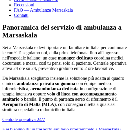
Recensioni
FAQ — Ambulanza
Marsaskala
Contatti
Panoramica del servizio di ambulanza a
Marsaskala
Sei a
Marsaskala
e devi riportare un familiare in Italia per continuare
le cure? Ti seguiamo noi, dalla prima telefonata fino all'ingresso
nell'ospedale italiano: un
case manager dedicato
coordina medici,
documenti e mezzi, così tu pensi solo al paziente. Centrale operativa
attiva 24 ore su 24, preventivo gratuito entro 2 ore lavorative.
Da
Marsaskala
scegliamo insieme la soluzione più adatta al quadro
clinico:
ambulanza privata su gomma
con équipe medico-
infermieristica,
aeroambulanza dedicata
in configurazione di
terapia intensiva oppure
volo di linea con accompagnamento
sanitario
o barella. Il punto di partenza aereo di riferimento è il
Aeroporto di Malta (MLA)
, con consegna diretta a qualsiasi
struttura ospedaliera o domicilio in Italia.
Centrale operativa 24/7
Hai bisogno di un trasporto sanitario programmato a
Marsaskala
?