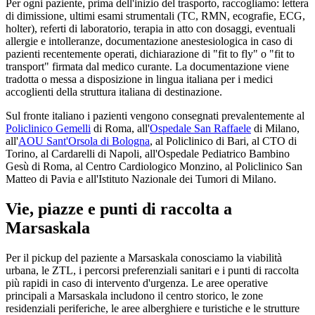
Per ogni paziente, prima dell'inizio del trasporto, raccogliamo: lettera
di dimissione, ultimi esami strumentali (TC, RMN, ecografie, ECG,
holter), referti di laboratorio, terapia in atto con dosaggi, eventuali
allergie e intolleranze, documentazione anestesiologica in caso di
pazienti recentemente operati, dichiarazione di "fit to fly" o "fit to
transport" firmata dal medico curante. La documentazione viene
tradotta o messa a disposizione in lingua italiana per i medici
accoglienti della struttura italiana di destinazione.
Sul fronte italiano i pazienti vengono consegnati prevalentemente al
Policlinico Gemelli
di Roma, all'
Ospedale San Raffaele
di Milano,
all'
AOU Sant'Orsola di Bologna
, al Policlinico di Bari, al CTO di
Torino, al Cardarelli di Napoli, all'Ospedale Pediatrico Bambino
Gesù di Roma, al Centro Cardiologico Monzino, al Policlinico San
Matteo di Pavia e all'Istituto Nazionale dei Tumori di Milano.
Vie, piazze e punti di raccolta a
Marsaskala
Per il pickup del paziente a
Marsaskala
conosciamo la viabilità
urbana, le ZTL, i percorsi preferenziali sanitari e i punti di raccolta
più rapidi in caso di intervento d'urgenza. Le aree operative
principali a
Marsaskala
includono il centro storico, le zone
residenziali periferiche, le aree alberghiere e turistiche e le strutture