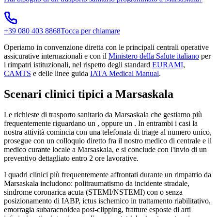
+39 080 403 8868
Tocca per chiamare
Operiamo in convenzione diretta con le principali centrali operative
assicurative internazionali e con il
Ministero della Salute italiano
per
i rimpatri istituzionali, nel rispetto degli standard
EURAMI
,
CAMTS
e delle linee guida
IATA Medical Manual
.
Scenari clinici tipici a
Marsaskala
Le richieste di trasporto sanitario da
Marsaskala
che gestiamo più
frequentemente riguardano un
, oppure un
. In entrambi i casi la
nostra attività comincia con una telefonata di triage al numero unico,
prosegue con un colloquio diretto fra il nostro medico di centrale e il
medico curante locale a
Marsaskala
, e si conclude con l'invio di un
preventivo dettagliato entro 2 ore lavorative.
I quadri clinici più frequentemente affrontati durante un rimpatrio da
Marsaskala
includono: politraumatismo da incidente stradale,
sindrome coronarica acuta (STEMI/NSTEMI) con o senza
posizionamento di IABP, ictus ischemico in trattamento riabilitativo,
emorragia subaracnoidea post-clipping, fratture esposte di arti