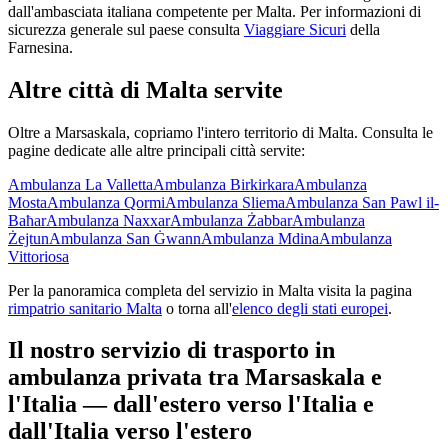
dall'ambasciata italiana competente per
Malta
. Per informazioni di
sicurezza generale sul paese consulta
Viaggiare Sicuri
della
Farnesina.
Altre città di
Malta
servite
Oltre a
Marsaskala
, copriamo l'intero territorio di
Malta
. Consulta le
pagine dedicate alle altre principali città servite:
Ambulanza
La Valletta
Ambulanza
Birkirkara
Ambulanza
Mosta
Ambulanza
Qormi
Ambulanza
Sliema
Ambulanza
San Pawl il-
Baħar
Ambulanza
Naxxar
Ambulanza
Żabbar
Ambulanza
Żejtun
Ambulanza
San Ġwann
Ambulanza
Mdina
Ambulanza
Vittoriosa
Per la panoramica completa del servizio in
Malta
visita la pagina
rimpatrio sanitario
Malta
o torna all'
elenco degli stati europei
.
Il nostro servizio di trasporto in
ambulanza privata tra
Marsaskala
e
l'Italia — dall'estero verso l'Italia e
dall'Italia verso l'estero