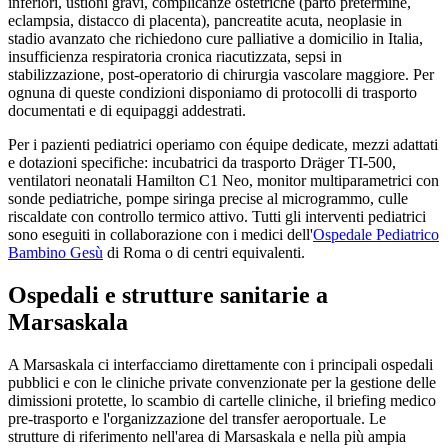
inferiori, ustioni gravi, complicanze ostetriche (parto pretermine,
eclampsia, distacco di placenta), pancreatite acuta, neoplasie in
stadio avanzato che richiedono cure palliative a domicilio in Italia,
insufficienza respiratoria cronica riacutizzata, sepsi in
stabilizzazione, post-operatorio di chirurgia vascolare maggiore. Per
ognuna di queste condizioni disponiamo di protocolli di trasporto
documentati e di equipaggi addestrati.
Per i pazienti pediatrici operiamo con équipe dedicate, mezzi adattati
e dotazioni specifiche: incubatrici da trasporto Dräger TI-500,
ventilatori neonatali Hamilton C1 Neo, monitor multiparametrici con
sonde pediatriche, pompe siringa precise al microgrammo, culle
riscaldate con controllo termico attivo. Tutti gli interventi pediatrici
sono eseguiti in collaborazione con i medici dell'
Ospedale Pediatrico
Bambino Gesù
di Roma o di centri equivalenti.
Ospedali e strutture sanitarie a
Marsaskala
A
Marsaskala
ci interfacciamo direttamente con i principali ospedali
pubblici e con le cliniche private convenzionate per la gestione delle
dimissioni protette, lo scambio di cartelle cliniche, il briefing medico
pre-trasporto e l'organizzazione del transfer aeroportuale. Le
strutture di riferimento nell'area di
Marsaskala
e nella più ampia