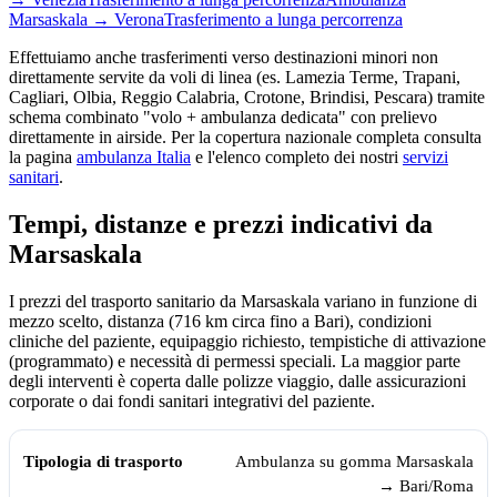
Marsaskala
→
Verona
Trasferimento a lunga percorrenza
Effettuiamo anche trasferimenti verso destinazioni minori non
direttamente servite da voli di linea (es. Lamezia Terme, Trapani,
Cagliari, Olbia, Reggio Calabria, Crotone, Brindisi, Pescara) tramite
schema combinato "volo + ambulanza dedicata" con prelievo
direttamente in airside. Per la copertura nazionale completa consulta
la pagina
ambulanza Italia
e l'elenco completo dei nostri
servizi
sanitari
.
Tempi, distanze e prezzi indicativi da
Marsaskala
I prezzi del trasporto sanitario da
Marsaskala
variano in funzione di
mezzo scelto, distanza (
716
km circa fino a Bari), condizioni
cliniche del paziente, equipaggio richiesto, tempistiche di attivazione
(programmato) e necessità di permessi speciali. La maggior parte
degli interventi è coperta dalle polizze viaggio, dalle assicurazioni
corporate o dai fondi sanitari integrativi del paziente.
Tempi, distanze e prezzi indicativi per il trasporto sanitario da
Marsask
Tipologia di trasporto
Tempo medio
Prezzo indicativo (€)
Ambulanza su gomma
Marsaskala
→ Bari/Roma