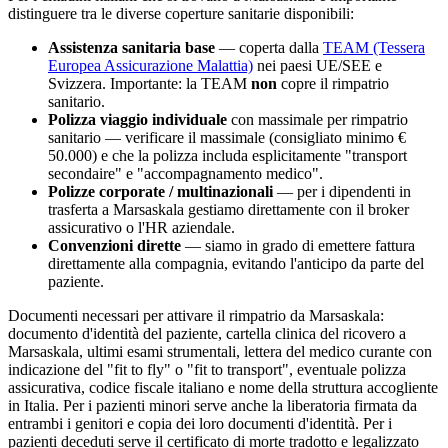
distinguere tra le diverse coperture sanitarie disponibili:
Assistenza sanitaria base
— coperta dalla
TEAM (Tessera
Europea Assicurazione Malattia)
nei paesi UE/SEE e
Svizzera. Importante: la TEAM
non
copre il rimpatrio
sanitario.
Polizza viaggio individuale
con massimale per rimpatrio
sanitario — verificare il massimale (consigliato minimo €
50.000) e che la polizza includa esplicitamente "transport
secondaire" e "accompagnamento medico".
Polizze corporate / multinazionali
— per i dipendenti in
trasferta a
Marsaskala
gestiamo direttamente con il broker
assicurativo o l'HR aziendale.
Convenzioni dirette
— siamo in grado di emettere fattura
direttamente alla compagnia, evitando l'anticipo da parte del
paziente.
Documenti necessari per attivare il rimpatrio da
Marsaskala
:
documento d'identità del paziente, cartella clinica del ricovero a
Marsaskala
, ultimi esami strumentali, lettera del medico curante con
indicazione del "fit to fly" o "fit to transport", eventuale polizza
assicurativa, codice fiscale italiano e nome della struttura accogliente
in Italia. Per i pazienti minori serve anche la liberatoria firmata da
entrambi i genitori e copia dei loro documenti d'identità. Per i
pazienti deceduti serve il certificato di morte tradotto e legalizzato