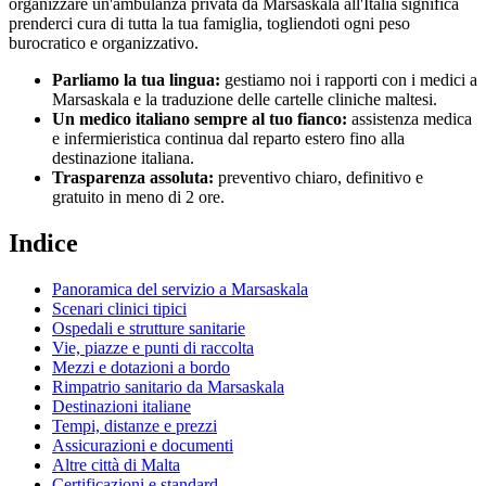
organizzare un'ambulanza privata da
Marsaskala
all'Italia significa
prenderci cura di tutta la tua famiglia, togliendoti ogni peso
burocratico e organizzativo.
Parliamo la tua lingua:
gestiamo noi i rapporti con i medici a
Marsaskala
e la traduzione delle cartelle cliniche
maltesi
.
Un medico italiano sempre al tuo fianco:
assistenza medica
e infermieristica continua dal reparto estero fino alla
destinazione italiana.
Trasparenza assoluta:
preventivo chiaro, definitivo e
gratuito in meno di 2 ore.
Indice
Panoramica del servizio a
Marsaskala
Scenari clinici tipici
Ospedali e strutture sanitarie
Vie, piazze e punti di raccolta
Mezzi e dotazioni a bordo
Rimpatrio sanitario da
Marsaskala
Destinazioni italiane
Tempi, distanze e prezzi
Assicurazioni e documenti
Altre città di
Malta
Certificazioni e standard