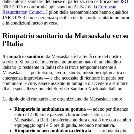
dalle autorità sanitarie del paese di partenza, con certificazione ISO
9001:2015 e conformità agli standard ALS-2 della
European
Resuscitation Council
. I piloti delle aeroambulanze hanno qualifica
JAR-OPS 3 con esperienza specifica nel trasporto sanitario notturno
e in condizioni meteo avverse.
Rimpatrio sanitario da
Marsaskala
verso
l'Italia
Il
rimpatrio sanitario
da
Marsaskala
è l'attività core del nostro
servizio. Si tratta del trasferimento programmato di un cittadino
italiano (o residente in Italia) che si trova temporaneamente a
Marsaskala
— per turismo, lavoro, studio, missione diplomatica o
emergenza imprevista — e che necessita di rientrare in patria per
continuare le cure, essere assistito in famiglia o accedere a strutture
di alta specializzazione del Servizio Sanitario Nazionale italiano.
Le tipologie di rimpatrio che organizziamo da
Marsaskala
sono:
Rimpatrio in ambulanza su gomma
— adatto per distanze
entro i 1.500 km e pazienti clinicamente stabili. Da
Marsaskala
a Bari il trasferimento dura circa
8
ore con cambio
equipaggio ogni 4-5 ore di guida, secondo normativa.
Rimpatrio in aeroambulanza dedicata
— la modalità più