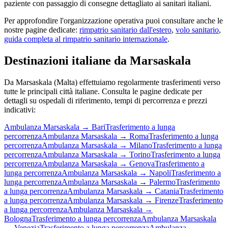
paziente con passaggio di consegne dettagliato ai sanitari italiani.
Per approfondire l'organizzazione operativa puoi consultare anche le
nostre pagine dedicate:
rimpatrio sanitario dall'estero
,
volo sanitario
,
guida completa al rimpatrio sanitario internazionale
.
Destinazioni italiane da
Marsaskala
Da
Marsaskala
(
Malta
) effettuiamo regolarmente trasferimenti verso
tutte le principali città italiane. Consulta le pagine dedicate per
dettagli su ospedali di riferimento, tempi di percorrenza e prezzi
indicativi:
Ambulanza
Marsaskala
→
Bari
Trasferimento a lunga
percorrenza
Ambulanza
Marsaskala
→
Roma
Trasferimento a lunga
percorrenza
Ambulanza
Marsaskala
→
Milano
Trasferimento a lunga
percorrenza
Ambulanza
Marsaskala
→
Torino
Trasferimento a lunga
percorrenza
Ambulanza
Marsaskala
→
Genova
Trasferimento a
lunga percorrenza
Ambulanza
Marsaskala
→
Napoli
Trasferimento a
lunga percorrenza
Ambulanza
Marsaskala
→
Palermo
Trasferimento
a lunga percorrenza
Ambulanza
Marsaskala
→
Catania
Trasferimento
a lunga percorrenza
Ambulanza
Marsaskala
→
Firenze
Trasferimento
a lunga percorrenza
Ambulanza
Marsaskala
→
Bologna
Trasferimento a lunga percorrenza
Ambulanza
Marsaskala
→
Venezia
Trasferimento a lunga percorrenza
Ambulanza