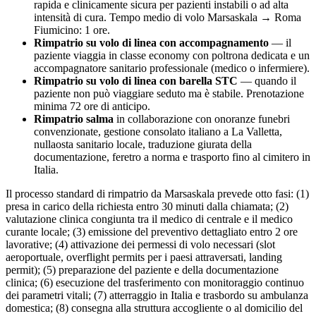
rapida e clinicamente sicura per pazienti instabili o ad alta
intensità di cura. Tempo medio di volo
Marsaskala
→ Roma
Fiumicino:
1
ore.
Rimpatrio su volo di linea con accompagnamento
— il
paziente viaggia in classe economy con poltrona dedicata e un
accompagnatore sanitario professionale (medico o infermiere).
Rimpatrio su volo di linea con barella STC
— quando il
paziente non può viaggiare seduto ma è stabile. Prenotazione
minima 72 ore di anticipo.
Rimpatrio salma
in collaborazione con onoranze funebri
convenzionate, gestione consolato italiano a
La Valletta
,
nullaosta sanitario locale, traduzione giurata della
documentazione, feretro a norma e trasporto fino al cimitero in
Italia.
Il processo standard di rimpatrio da
Marsaskala
prevede otto fasi: (1)
presa in carico della richiesta entro 30 minuti dalla chiamata; (2)
valutazione clinica congiunta tra il medico di centrale e il medico
curante locale; (3) emissione del preventivo dettagliato entro 2 ore
lavorative; (4) attivazione dei permessi di volo necessari (slot
aeroportuale, overflight permits per i paesi attraversati, landing
permit); (5) preparazione del paziente e della documentazione
clinica; (6) esecuzione del trasferimento con monitoraggio continuo
dei parametri vitali; (7) atterraggio in Italia e trasbordo su ambulanza
domestica; (8) consegna alla struttura accogliente o al domicilio del