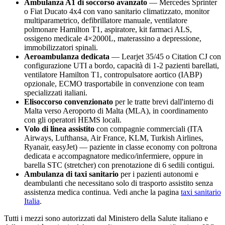
Ambulanza A1 di soccorso avanzato
— Mercedes Sprinter
o Fiat Ducato 4x4 con vano sanitario climatizzato, monitor
multiparametrico, defibrillatore manuale, ventilatore
polmonare Hamilton T1, aspiratore, kit farmaci ALS,
ossigeno medicale 4×2000L, materassino a depressione,
immobilizzatori spinali.
Aeroambulanza dedicata
— Learjet 35/45 o Citation CJ con
configurazione UTI a bordo, capacità di 1-2 pazienti barellati,
ventilatore Hamilton T1, contropulsatore aortico (IABP)
opzionale, ECMO trasportabile in convenzione con team
specializzati italiani.
Elisoccorso convenzionato
per le tratte brevi dall'interno di
Malta
verso
Aeroporto di Malta (MLA)
, in coordinamento
con gli operatori HEMS locali.
Volo di linea assistito
con compagnie commerciali (ITA
Airways, Lufthansa, Air France, KLM, Turkish Airlines,
Ryanair, easyJet) — paziente in classe economy con poltrona
dedicata e accompagnatore medico/infermiere, oppure in
barella STC (stretcher) con prenotazione di 6 sedili contigui.
Ambulanza di taxi sanitario
per i pazienti autonomi e
deambulanti che necessitano solo di trasporto assistito senza
assistenza medica continua. Vedi anche la pagina
taxi sanitario
Italia
.
Tutti i mezzi sono autorizzati dal Ministero della Salute italiano e