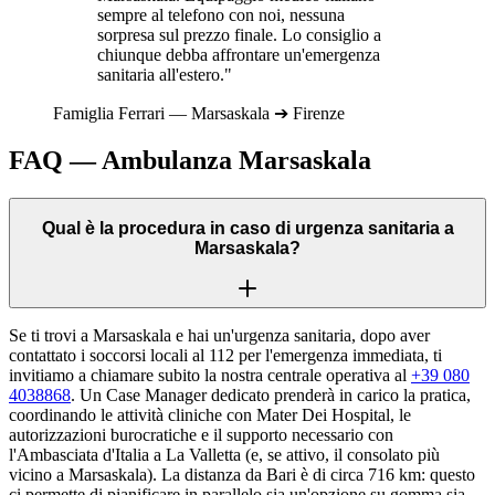
sempre al telefono con noi, nessuna
sorpresa sul prezzo finale. Lo consiglio a
chiunque debba affrontare un'emergenza
sanitaria all'estero."
Famiglia
Ferrari
—
Marsaskala
➔
Firenze
FAQ — Ambulanza
Marsaskala
Qual è la procedura in caso di urgenza sanitaria a
Marsaskala?
Se ti trovi a Marsaskala e hai un'urgenza sanitaria, dopo aver
contattato i soccorsi locali al 112 per l'emergenza immediata, ti
invitiamo a chiamare subito la nostra centrale operativa al
+39 080
4038868
. Un Case Manager dedicato prenderà in carico la pratica,
coordinando le attività cliniche con Mater Dei Hospital, le
autorizzazioni burocratiche e il supporto necessario con
l'Ambasciata d'Italia a La Valletta (e, se attivo, il consolato più
vicino a Marsaskala). La distanza da Bari è di circa 716 km: questo
ci permette di pianificare in parallelo sia un'opzione su gomma sia