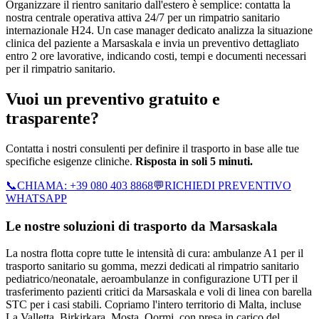
Organizzare il rientro sanitario dall'estero è semplice: contatta la
nostra centrale operativa attiva 24/7 per un rimpatrio sanitario
internazionale H24. Un case manager dedicato analizza la situazione
clinica del paziente a Marsaskala e invia un preventivo dettagliato
entro 2 ore lavorative, indicando costi, tempi e documenti necessari
per il rimpatrio sanitario.
Vuoi un preventivo gratuito e
trasparente?
Contatta i nostri consulenti per definire il trasporto in base alle tue
specifiche esigenze cliniche.
Risposta in soli 5 minuti.
📞
CHIAMA:
+39 080 403 8868
💬
RICHIEDI PREVENTIVO
WHATSAPP
Le nostre soluzioni di trasporto da
Marsaskala
La nostra flotta copre tutte le intensità di cura: ambulanze A1 per il
trasporto sanitario su gomma, mezzi dedicati al rimpatrio sanitario
pediatrico/neonatale, aeroambulanze in configurazione UTI per il
trasferimento pazienti critici da Marsaskala e voli di linea con barella
STC per i casi stabili.
Copriamo l'intero territorio di
Malta
, incluse
La Valletta, Birkirkara, Mosta, Qormi
, con presa in carico del