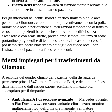
in treno dalle località limitrofe.
Piazza dell'Ospedale
— area di stazionamento riservata alle
ambulanze in attesa di carico paziente.
Per gli interventi nei centri storici a traffico limitato o nelle aree
pedonali a
Olomouc
, ci coordiniamo preventivamente con la polizia
municipale locale per ottenere autorizzazioni temporanee di transito
e sosta. Per i pazienti barellati che si trovano in edifici senza
ascensore o con scale strette, prevediamo sempre l'utilizzo di sedie
portantine pieghevoli e di teli da estrazione. In caso di necessità,
possiamo richiedere l'intervento dei vigili del fuoco locali per
l'estrazione dei pazienti da finestre o balconi.
Mezzi impiegati per i trasferimenti da
Olomouc
A seconda del quadro clinico del paziente, della distanza da
percorrere (circa
1547
km tra
Olomouc
e Bari) e dei tempi richiesti
dalla famiglia o dall'assicurazione, scegliamo il mezzo più
appropriato per il rimpatrio:
Ambulanza A1 di soccorso avanzato
— Mercedes Sprinter
o Fiat Ducato 4x4 con vano sanitario climatizzato, monitor
multiparametrico, defibrillatore manuale, ventilatore