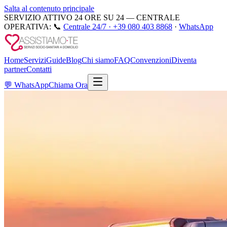
Salta al contenuto principale
SERVIZIO ATTIVO 24 ORE SU 24 — CENTRALE
OPERATIVA:
📞
Centrale 24/7 ·
+39 080 403 8868
·
WhatsApp
Home
Servizi
Guide
Blog
Chi siamo
FAQ
Convenzioni
Diventa
partner
Contatti
💬
WhatsApp
Chiama Ora