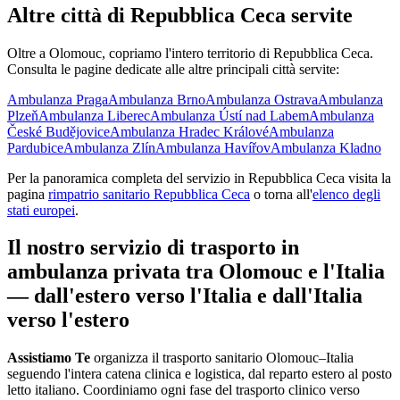
Altre città di
Repubblica Ceca
servite
Oltre a
Olomouc
, copriamo l'intero territorio di
Repubblica Ceca
.
Consulta le pagine dedicate alle altre principali città servite:
Ambulanza
Praga
Ambulanza
Brno
Ambulanza
Ostrava
Ambulanza
Plzeň
Ambulanza
Liberec
Ambulanza
Ústí nad Labem
Ambulanza
České Budějovice
Ambulanza
Hradec Králové
Ambulanza
Pardubice
Ambulanza
Zlín
Ambulanza
Havířov
Ambulanza
Kladno
Per la panoramica completa del servizio in
Repubblica Ceca
visita la
pagina
rimpatrio sanitario
Repubblica Ceca
o torna all'
elenco degli
stati europei
.
Il nostro servizio di trasporto in
ambulanza privata tra
Olomouc
e l'Italia
— dall'estero verso l'Italia e dall'Italia
verso l'estero
Assistiamo Te
organizza il trasporto sanitario Olomouc–Italia
seguendo l'intera catena clinica e logistica, dal reparto estero al posto
letto italiano
.
Coordiniamo ogni fase del trasporto clinico verso