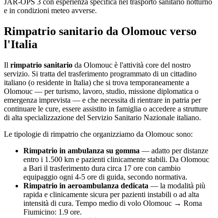
JAR-OPS 3 con esperienza specifica nel trasporto sanitario notturno
e in condizioni meteo avverse.
Rimpatrio sanitario da
Olomouc
verso
l'Italia
Il
rimpatrio sanitario
da
Olomouc
è l'attività core del nostro
servizio. Si tratta del trasferimento programmato di un cittadino
italiano (o residente in Italia) che si trova temporaneamente a
Olomouc
— per turismo, lavoro, studio, missione diplomatica o
emergenza imprevista — e che necessita di rientrare in patria per
continuare le cure, essere assistito in famiglia o accedere a strutture
di alta specializzazione del Servizio Sanitario Nazionale italiano.
Le tipologie di rimpatrio che organizziamo da
Olomouc
sono:
Rimpatrio in ambulanza su gomma
— adatto per distanze
entro i 1.500 km e pazienti clinicamente stabili. Da
Olomouc
a Bari il trasferimento dura circa
17
ore con cambio
equipaggio ogni 4-5 ore di guida, secondo normativa.
Rimpatrio in aeroambulanza dedicata
— la modalità più
rapida e clinicamente sicura per pazienti instabili o ad alta
intensità di cura. Tempo medio di volo
Olomouc
→ Roma
Fiumicino:
1.9
ore.