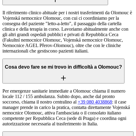
Il riferimento clinico abituale per i nostri trasferimenti da Olomouc è
Vojenská nemocnice Olomouc, con cui ci coordiniamo per la
consegna del paziente "letto-a-letto", il passaggio della cartella
clinica e della terapia in corso. Lavoriamo abitualmente anche con
gli altri grandi ospedali pubblici e privati di Repubblica Ceca
(Fakultní nemocnice Olomouc, Vojenská nemocnice Olomouc,
Nemocnice AGEL Přerov-Olomouc), oltre che con le cliniche
internazionali che gestiscono pazienti italiani.
Cosa devo fare se mi trovo in difficoltà a Olomouc?
Per emergenze sanitarie immediate a Olomouc chiama il numero
locale 112 / 155 ambulanza. Subito dopo, anche dal pronto
soccorso, chiama il nostro centralino al
+39 080 4038868
: il case
manager prende in carico la pratica, contatta direttamente Vojenská
nemocnice Olomouc, attiva l'ambasciata o il consolato italiano
competente per Repubblica Ceca (sede di Praga) e coordina ogni
autorizzazione necessaria al trasferimento in Italia.