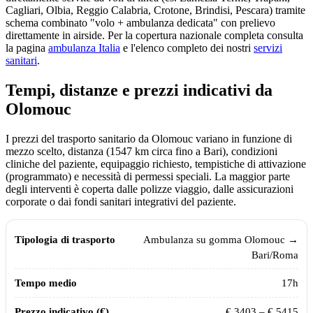
Cagliari, Olbia, Reggio Calabria, Crotone, Brindisi, Pescara) tramite
schema combinato "volo + ambulanza dedicata" con prelievo
direttamente in airside. Per la copertura nazionale completa consulta
la pagina
ambulanza Italia
e l'elenco completo dei nostri
servizi
sanitari
.
Tempi, distanze e prezzi indicativi da
Olomouc
I prezzi del trasporto sanitario da
Olomouc
variano in funzione di
mezzo scelto, distanza (
1547
km circa fino a Bari), condizioni
cliniche del paziente, equipaggio richiesto, tempistiche di attivazione
(programmato) e necessità di permessi speciali. La maggior parte
degli interventi è coperta dalle polizze viaggio, dalle assicurazioni
corporate o dai fondi sanitari integrativi del paziente.
Tempi, distanze e prezzi indicativi per il trasporto sanitario da
Olomou
Tipologia di trasporto
Tempo medio
Prezzo indicativo (€)
Ambulanza su gomma
Olomouc
→
Bari/Roma
17
h
€
3403
– €
5415