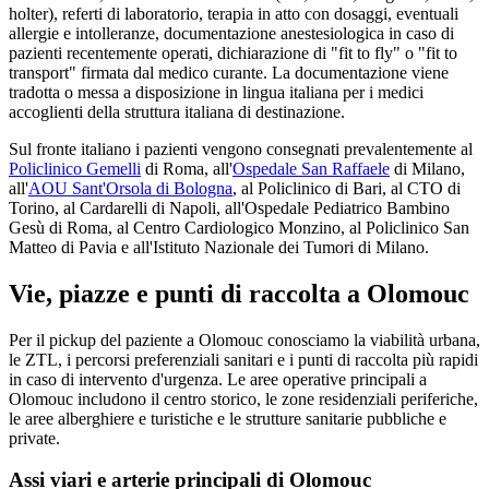
holter), referti di laboratorio, terapia in atto con dosaggi, eventuali
allergie e intolleranze, documentazione anestesiologica in caso di
pazienti recentemente operati, dichiarazione di "fit to fly" o "fit to
transport" firmata dal medico curante. La documentazione viene
tradotta o messa a disposizione in lingua italiana per i medici
accoglienti della struttura italiana di destinazione.
Sul fronte italiano i pazienti vengono consegnati prevalentemente al
Policlinico Gemelli
di Roma, all'
Ospedale San Raffaele
di Milano,
all'
AOU Sant'Orsola di Bologna
, al Policlinico di Bari, al CTO di
Torino, al Cardarelli di Napoli, all'Ospedale Pediatrico Bambino
Gesù di Roma, al Centro Cardiologico Monzino, al Policlinico San
Matteo di Pavia e all'Istituto Nazionale dei Tumori di Milano.
Vie, piazze e punti di raccolta a
Olomouc
Per il pickup del paziente a
Olomouc
conosciamo la viabilità urbana,
le ZTL, i percorsi preferenziali sanitari e i punti di raccolta più rapidi
in caso di intervento d'urgenza. Le aree operative principali a
Olomouc
includono il centro storico, le zone residenziali periferiche,
le aree alberghiere e turistiche e le strutture sanitarie pubbliche e
private.
Assi viari e arterie principali di
Olomouc