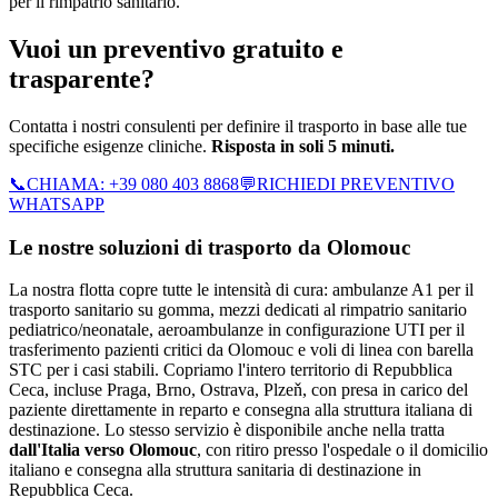
per il rimpatrio sanitario.
Vuoi un preventivo gratuito e
trasparente?
Contatta i nostri consulenti per definire il trasporto in base alle tue
specifiche esigenze cliniche.
Risposta in soli 5 minuti.
📞
CHIAMA:
+39 080 403 8868
💬
RICHIEDI PREVENTIVO
WHATSAPP
Le nostre soluzioni di trasporto da
Olomouc
La nostra flotta copre tutte le intensità di cura: ambulanze A1 per il
trasporto sanitario su gomma, mezzi dedicati al rimpatrio sanitario
pediatrico/neonatale, aeroambulanze in configurazione UTI per il
trasferimento pazienti critici da Olomouc e voli di linea con barella
STC per i casi stabili.
Copriamo l'intero territorio di
Repubblica
Ceca
, incluse Praga, Brno, Ostrava, Plzeň
, con presa in carico del
paziente direttamente in reparto e consegna alla struttura italiana di
destinazione. Lo stesso servizio è disponibile anche nella tratta
dall'Italia verso
Olomouc
, con ritiro presso l'ospedale o il domicilio
italiano e consegna alla struttura sanitaria di destinazione in
Repubblica Ceca
.