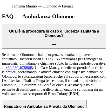
Famiglia
Marino
—
Olomouc
➔
Firenze
FAQ — Ambulanza
Olomouc
Qual è la procedura in caso di urgenza sanitaria a
Olomouc?
Se ti trovi a Olomouc e hai un'urgenza sanitaria, dopo aver
contattato i soccorsi locali al 112 / 155 ambulanza per l'emergenza
immediata, ti invitiamo a chiamare subito la nostra centrale operativa
al
+39 080 4038868
. Un Case Manager dedicato prenderà in carico
la pratica, coordinando le attività cliniche con Vojenská nemocnice
Olomouc, le autorizzazioni burocratiche e il supporto necessario con
l'Ambasciata d'Italia a Praga (e, se attivo, il consolato più vicino a
Olomouc). La distanza da Bari è di circa 1547 km: questo ci
permette di pianificare in parallelo sia un'opzione su gomma sia un
volo sanitario su Aeroporto di Brno-Tuřany (BRN).
Rimpatrio in Ambulanza Privata da Olomouc