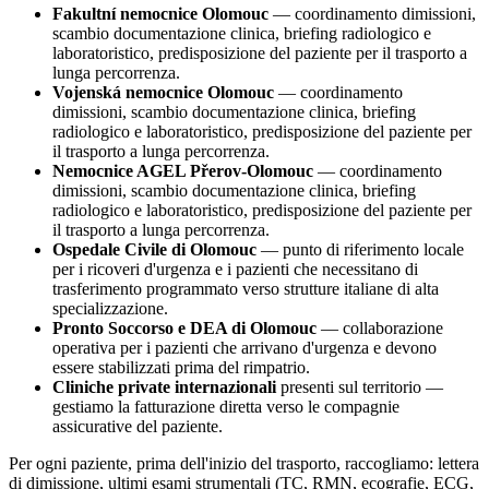
Fakultní nemocnice Olomouc
— coordinamento dimissioni,
scambio documentazione clinica, briefing radiologico e
laboratoristico, predisposizione del paziente per il trasporto a
lunga percorrenza.
Vojenská nemocnice Olomouc
— coordinamento
dimissioni, scambio documentazione clinica, briefing
radiologico e laboratoristico, predisposizione del paziente per
il trasporto a lunga percorrenza.
Nemocnice AGEL Přerov-Olomouc
— coordinamento
dimissioni, scambio documentazione clinica, briefing
radiologico e laboratoristico, predisposizione del paziente per
il trasporto a lunga percorrenza.
Ospedale Civile di
Olomouc
— punto di riferimento locale
per i ricoveri d'urgenza e i pazienti che necessitano di
trasferimento programmato verso strutture italiane di alta
specializzazione.
Pronto Soccorso e DEA di
Olomouc
— collaborazione
operativa per i pazienti che arrivano d'urgenza e devono
essere stabilizzati prima del rimpatrio.
Cliniche private internazionali
presenti sul territorio —
gestiamo la fatturazione diretta verso le compagnie
assicurative del paziente.
Per ogni paziente, prima dell'inizio del trasporto, raccogliamo: lettera
di dimissione, ultimi esami strumentali (TC, RMN, ecografie, ECG,