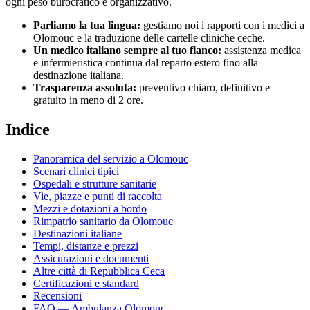
ogni peso burocratico e organizzativo.
Parliamo la tua lingua:
gestiamo noi i rapporti con i medici a
Olomouc
e la traduzione delle cartelle cliniche
ceche
.
Un medico italiano sempre al tuo fianco:
assistenza medica
e infermieristica continua dal reparto estero fino alla
destinazione italiana.
Trasparenza assoluta:
preventivo chiaro, definitivo e
gratuito in meno di 2 ore.
Indice
Panoramica del servizio a
Olomouc
Scenari clinici tipici
Ospedali e strutture sanitarie
Vie, piazze e punti di raccolta
Mezzi e dotazioni a bordo
Rimpatrio sanitario da
Olomouc
Destinazioni italiane
Tempi, distanze e prezzi
Assicurazioni e documenti
Altre città di
Repubblica Ceca
Certificazioni e standard
Recensioni
FAQ — Ambulanza
Olomouc