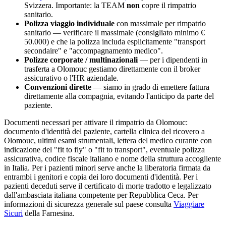
Svizzera. Importante: la TEAM
non
copre il rimpatrio
sanitario.
Polizza viaggio individuale
con massimale per rimpatrio
sanitario — verificare il massimale (consigliato minimo €
50.000) e che la polizza includa esplicitamente "transport
secondaire" e "accompagnamento medico".
Polizze corporate / multinazionali
— per i dipendenti in
trasferta a
Olomouc
gestiamo direttamente con il broker
assicurativo o l'HR aziendale.
Convenzioni dirette
— siamo in grado di emettere fattura
direttamente alla compagnia, evitando l'anticipo da parte del
paziente.
Documenti necessari per attivare il rimpatrio da
Olomouc
:
documento d'identità del paziente, cartella clinica del ricovero a
Olomouc
, ultimi esami strumentali, lettera del medico curante con
indicazione del "fit to fly" o "fit to transport", eventuale polizza
assicurativa, codice fiscale italiano e nome della struttura accogliente
in Italia. Per i pazienti minori serve anche la liberatoria firmata da
entrambi i genitori e copia dei loro documenti d'identità. Per i
pazienti deceduti serve il certificato di morte tradotto e legalizzato
dall'ambasciata italiana competente per
Repubblica Ceca
. Per
informazioni di sicurezza generale sul paese consulta
Viaggiare
Sicuri
della Farnesina.