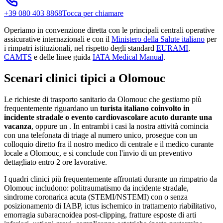
+39 080 403 8868
Tocca per chiamare
Operiamo in convenzione diretta con le principali centrali operative
assicurative internazionali e con il
Ministero della Salute italiano
per
i rimpatri istituzionali, nel rispetto degli standard
EURAMI
,
CAMTS
e delle linee guida
IATA Medical Manual
.
Scenari clinici tipici a
Olomouc
Le richieste di trasporto sanitario da
Olomouc
che gestiamo più
frequentemente riguardano un
turista italiano coinvolto in
incidente stradale o evento cardiovascolare acuto durante una
vacanza
, oppure un
. In entrambi i casi la nostra attività comincia
con una telefonata di triage al numero unico, prosegue con un
colloquio diretto fra il nostro medico di centrale e il medico curante
locale a
Olomouc
, e si conclude con l'invio di un preventivo
dettagliato entro 2 ore lavorative.
I quadri clinici più frequentemente affrontati durante un rimpatrio da
Olomouc
includono: politraumatismo da incidente stradale,
sindrome coronarica acuta (STEMI/NSTEMI) con o senza
posizionamento di IABP, ictus ischemico in trattamento riabilitativo,
emorragia subaracnoidea post-clipping, fratture esposte di arti