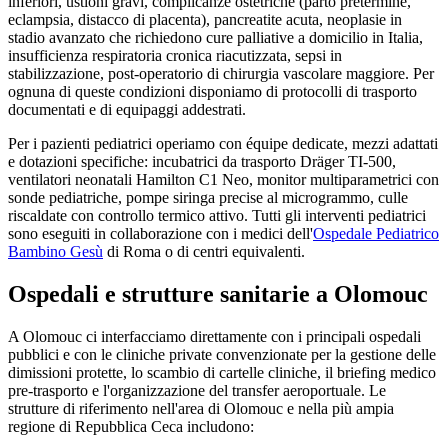
inferiori, ustioni gravi, complicanze ostetriche (parto pretermine,
eclampsia, distacco di placenta), pancreatite acuta, neoplasie in
stadio avanzato che richiedono cure palliative a domicilio in Italia,
insufficienza respiratoria cronica riacutizzata, sepsi in
stabilizzazione, post-operatorio di chirurgia vascolare maggiore. Per
ognuna di queste condizioni disponiamo di protocolli di trasporto
documentati e di equipaggi addestrati.
Per i pazienti pediatrici operiamo con équipe dedicate, mezzi adattati
e dotazioni specifiche: incubatrici da trasporto Dräger TI-500,
ventilatori neonatali Hamilton C1 Neo, monitor multiparametrici con
sonde pediatriche, pompe siringa precise al microgrammo, culle
riscaldate con controllo termico attivo. Tutti gli interventi pediatrici
sono eseguiti in collaborazione con i medici dell'
Ospedale Pediatrico
Bambino Gesù
di Roma o di centri equivalenti.
Ospedali e strutture sanitarie a
Olomouc
A
Olomouc
ci interfacciamo direttamente con i principali ospedali
pubblici e con le cliniche private convenzionate per la gestione delle
dimissioni protette, lo scambio di cartelle cliniche, il briefing medico
pre-trasporto e l'organizzazione del transfer aeroportuale. Le
strutture di riferimento nell'area di
Olomouc
e nella più ampia
regione di
Repubblica Ceca
includono: