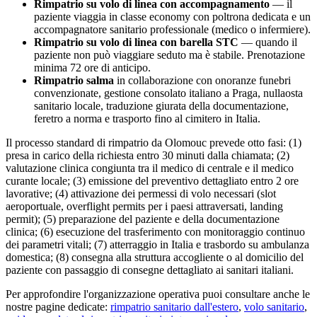
Rimpatrio su volo di linea con accompagnamento
— il
paziente viaggia in classe economy con poltrona dedicata e un
accompagnatore sanitario professionale (medico o infermiere).
Rimpatrio su volo di linea con barella STC
— quando il
paziente non può viaggiare seduto ma è stabile. Prenotazione
minima 72 ore di anticipo.
Rimpatrio salma
in collaborazione con onoranze funebri
convenzionate, gestione consolato italiano a
Praga
, nullaosta
sanitario locale, traduzione giurata della documentazione,
feretro a norma e trasporto fino al cimitero in Italia.
Il processo standard di rimpatrio da
Olomouc
prevede otto fasi: (1)
presa in carico della richiesta entro 30 minuti dalla chiamata; (2)
valutazione clinica congiunta tra il medico di centrale e il medico
curante locale; (3) emissione del preventivo dettagliato entro 2 ore
lavorative; (4) attivazione dei permessi di volo necessari (slot
aeroportuale, overflight permits per i paesi attraversati, landing
permit); (5) preparazione del paziente e della documentazione
clinica; (6) esecuzione del trasferimento con monitoraggio continuo
dei parametri vitali; (7) atterraggio in Italia e trasbordo su ambulanza
domestica; (8) consegna alla struttura accogliente o al domicilio del
paziente con passaggio di consegne dettagliato ai sanitari italiani.
Per approfondire l'organizzazione operativa puoi consultare anche le
nostre pagine dedicate:
rimpatrio sanitario dall'estero
,
volo sanitario
,