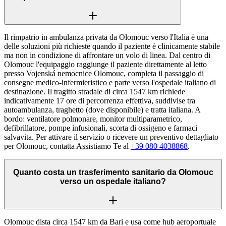
Il rimpatrio in ambulanza privata da Olomouc verso l'Italia è una
delle soluzioni più richieste quando il paziente è clinicamente stabile
ma non in condizione di affrontare un volo di linea. Dal centro di
Olomouc l'equipaggio raggiunge il paziente direttamente al letto
presso Vojenská nemocnice Olomouc, completa il passaggio di
consegne medico-infermieristico e parte verso l'ospedale italiano di
destinazione. Il tragitto stradale di circa 1547 km richiede
indicativamente 17 ore di percorrenza effettiva, suddivise tra
autoambulanza, traghetto (dove disponibile) e tratta italiana. A
bordo: ventilatore polmonare, monitor multiparametrico,
defibrillatore, pompe infusionali, scorta di ossigeno e farmaci
salvavita. Per attivare il servizio o ricevere un preventivo dettagliato
per Olomouc, contatta Assistiamo Te al
+39 080 4038868
.
Quanto costa un trasferimento sanitario da Olomouc
verso un ospedale italiano?
Olomouc dista circa 1547 km da Bari e usa come hub aeroportuale