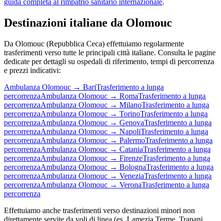
guida completa al rimpatrio sanitario internazionale
.
Destinazioni italiane da
Olomouc
Da
Olomouc
(
Repubblica Ceca
) effettuiamo regolarmente
trasferimenti verso tutte le principali città italiane. Consulta le pagine
dedicate per dettagli su ospedali di riferimento, tempi di percorrenza
e prezzi indicativi:
Ambulanza
Olomouc
→
Bari
Trasferimento a lunga
percorrenza
Ambulanza
Olomouc
→
Roma
Trasferimento a lunga
percorrenza
Ambulanza
Olomouc
→
Milano
Trasferimento a lunga
percorrenza
Ambulanza
Olomouc
→
Torino
Trasferimento a lunga
percorrenza
Ambulanza
Olomouc
→
Genova
Trasferimento a lunga
percorrenza
Ambulanza
Olomouc
→
Napoli
Trasferimento a lunga
percorrenza
Ambulanza
Olomouc
→
Palermo
Trasferimento a lunga
percorrenza
Ambulanza
Olomouc
→
Catania
Trasferimento a lunga
percorrenza
Ambulanza
Olomouc
→
Firenze
Trasferimento a lunga
percorrenza
Ambulanza
Olomouc
→
Bologna
Trasferimento a lunga
percorrenza
Ambulanza
Olomouc
→
Venezia
Trasferimento a lunga
percorrenza
Ambulanza
Olomouc
→
Verona
Trasferimento a lunga
percorrenza
Effettuiamo anche trasferimenti verso destinazioni minori non
direttamente servite da voli di linea (es. Lamezia Terme, Trapani,