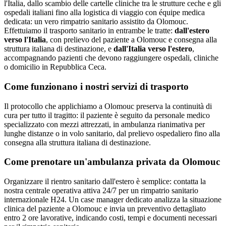
l'Italia, dallo scambio delle cartelle cliniche tra le strutture ceche e gli
ospedali italiani fino alla logistica di viaggio con équipe medica
dedicata: un vero rimpatrio sanitario assistito da Olomouc.
Effettuiamo il trasporto sanitario in entrambe le tratte:
dall'estero
verso l'Italia
, con prelievo del paziente a
Olomouc
e consegna alla
struttura italiana di destinazione, e
dall'Italia verso l'estero
,
accompagnando pazienti che devono raggiungere ospedali, cliniche
o domicilio in
Repubblica Ceca
.
Come funzionano i nostri servizi di trasporto
Il protocollo che applichiamo a Olomouc preserva la continuità di
cura per tutto il tragitto: il paziente è seguito da personale medico
specializzato con mezzi attrezzati, in ambulanza rianimativa per
lunghe distanze o in volo sanitario, dal prelievo ospedaliero fino alla
consegna alla struttura italiana di destinazione.
Come prenotare un'ambulanza privata da
Olomouc
Organizzare il rientro sanitario dall'estero è semplice: contatta la
nostra centrale operativa attiva 24/7 per un rimpatrio sanitario
internazionale H24. Un case manager dedicato analizza la situazione
clinica del paziente a Olomouc e invia un preventivo dettagliato
entro 2 ore lavorative, indicando costi, tempi e documenti necessari