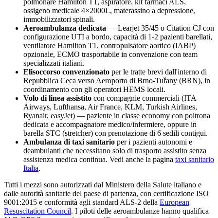
polmonare Hamilton T1, aspiratore, kit farmaci ALS,
ossigeno medicale 4×2000L, materassino a depressione,
immobilizzatori spinali.
Aeroambulanza dedicata
— Learjet 35/45 o Citation CJ con
configurazione UTI a bordo, capacità di 1-2 pazienti barellati,
ventilatore Hamilton T1, contropulsatore aortico (IABP)
opzionale, ECMO trasportabile in convenzione con team
specializzati italiani.
Elisoccorso convenzionato
per le tratte brevi dall'interno di
Repubblica Ceca
verso
Aeroporto di Brno-Tuřany (BRN)
, in
coordinamento con gli operatori HEMS locali.
Volo di linea assistito
con compagnie commerciali (ITA
Airways, Lufthansa, Air France, KLM, Turkish Airlines,
Ryanair, easyJet) — paziente in classe economy con poltrona
dedicata e accompagnatore medico/infermiere, oppure in
barella STC (stretcher) con prenotazione di 6 sedili contigui.
Ambulanza di taxi sanitario
per i pazienti autonomi e
deambulanti che necessitano solo di trasporto assistito senza
assistenza medica continua. Vedi anche la pagina
taxi sanitario
Italia
.
Tutti i mezzi sono autorizzati dal Ministero della Salute italiano e
dalle autorità sanitarie del paese di partenza, con certificazione ISO
9001:2015 e conformità agli standard ALS-2 della
European
Resuscitation Council
. I piloti delle aeroambulanze hanno qualifica