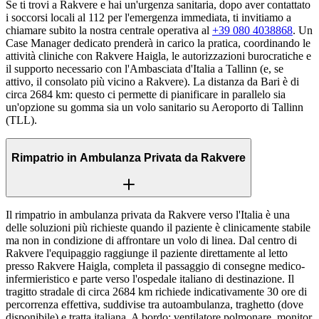
Se ti trovi a Rakvere e hai un'urgenza sanitaria, dopo aver contattato
i soccorsi locali al 112 per l'emergenza immediata, ti invitiamo a
chiamare subito la nostra centrale operativa al
+39 080 4038868
. Un
Case Manager dedicato prenderà in carico la pratica, coordinando le
attività cliniche con Rakvere Haigla, le autorizzazioni burocratiche e
il supporto necessario con l'Ambasciata d'Italia a Tallinn (e, se
attivo, il consolato più vicino a Rakvere). La distanza da Bari è di
circa 2684 km: questo ci permette di pianificare in parallelo sia
un'opzione su gomma sia un volo sanitario su Aeroporto di Tallinn
(TLL).
Rimpatrio in Ambulanza Privata da Rakvere
Il rimpatrio in ambulanza privata da Rakvere verso l'Italia è una
delle soluzioni più richieste quando il paziente è clinicamente stabile
ma non in condizione di affrontare un volo di linea. Dal centro di
Rakvere l'equipaggio raggiunge il paziente direttamente al letto
presso Rakvere Haigla, completa il passaggio di consegne medico-
infermieristico e parte verso l'ospedale italiano di destinazione. Il
tragitto stradale di circa 2684 km richiede indicativamente 30 ore di
percorrenza effettiva, suddivise tra autoambulanza, traghetto (dove
disponibile) e tratta italiana. A bordo: ventilatore polmonare, monitor