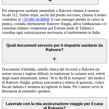
Per emergenze sanitarie immediate a Rakvere chiama il numero
locale 112. Subito dopo, anche dal pronto soccorso, chiama il nostro
centralino al
+39 080 4038868
: il case manager prende in carico la
pratica, contatta direttamente Rakvere Haigla, attiva l'ambasciata o il
consolato italiano competente per Estonia (sede di Tallinn) e
coordina ogni autorizzazione necessaria al trasferimento in Italia.
Quali documenti servono per il rimpatrio sanitario da
Rakvere?
Documento d'identità, cartella clinica del ricovero a Rakvere (in
estone (russo e inglese diffusi): la traduzione la curiamo noi), referti
degli esami strumentali, lettera "fit to fly/fit to transport" del medico
di Rakvere Haigla, polizza assicurativa o lettera di garanzia, codice
fiscale italiano e struttura accogliente in Italia. Per i minori serve la
liberatoria di entrambi i genitori.
Lavorate con la mia assicurazione viaggio per il caso
di Rakvere?