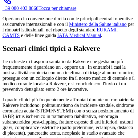
+39 080 403 8868
Tocca per chiamare
Operiamo in convenzione diretta con le principali centrali operative
assicurative internazionali e con il
Ministero della Salute italiano
per
i rimpatri istituzionali, nel rispetto degli standard
EURAMI
,
CAMTS
e delle linee guida
IATA Medical Manual
.
Scenari clinici tipici a
Rakvere
Le richieste di trasporto sanitario da
Rakvere
che gestiamo più
frequentemente riguardano un
, oppure un
. In entrambi i casi la
nostra attività comincia con una telefonata di triage al numero unico,
prosegue con un colloquio diretto fra il nostro medico di centrale e il
medico curante locale a
Rakvere
, e si conclude con l'invio di un
preventivo dettagliato entro 2 ore lavorative.
I quadri clinici più frequentemente affrontati durante un rimpatrio da
Rakvere
includono: politraumatismo da incidente stradale, sindrome
coronarica acuta (STEMI/NSTEMI) con o senza posizionamento di
IABP, ictus ischemico in trattamento riabilitativo, emorragia
subaracnoidea post-clipping, fratture esposte di arti inferiori, ustioni
gravi, complicanze ostetriche (parto pretermine, eclampsia, distacco
di placenta), pancreatite acuta, neoplasie in stadio avanzato che