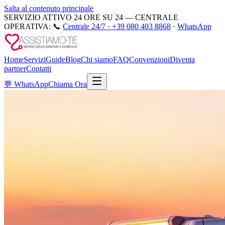
Salta al contenuto principale
SERVIZIO ATTIVO 24 ORE SU 24 — CENTRALE
OPERATIVA:
📞
Centrale 24/7 ·
+39 080 403 8868
·
WhatsApp
Home
Servizi
Guide
Blog
Chi siamo
FAQ
Convenzioni
Diventa
partner
Contatti
💬
WhatsApp
Chiama Ora