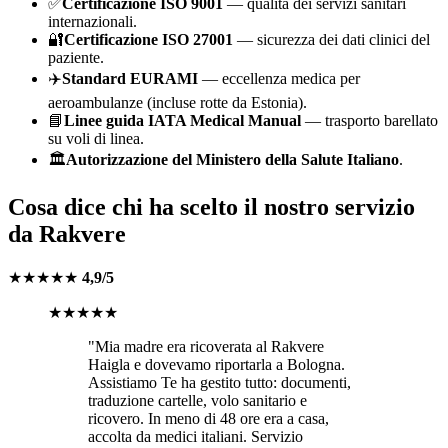
✅
Certificazione ISO 9001
— qualità dei servizi sanitari
internazionali.
🔐
Certificazione ISO 27001
— sicurezza dei dati clinici del
paziente.
✈️
Standard EURAMI
— eccellenza medica per
aeroambulanze (incluse rotte da
Estonia
).
📘
Linee guida IATA Medical Manual
— trasporto barellato
su voli di linea.
🏛️
Autorizzazione del Ministero della Salute Italiano
.
Cosa dice chi ha scelto il nostro servizio
da
Rakvere
★★★★★
4,9/5
★★★★★
"Mia madre era ricoverata al
Rakvere
Haigla
e dovevamo riportarla a
Bologna
.
Assistiamo Te ha gestito tutto: documenti,
traduzione cartelle, volo sanitario e
ricovero. In meno di 48 ore era a casa,
accolta da medici italiani. Servizio