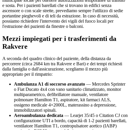
municipale locale per ottenere autorizzazioni temporanee di transito
e sosta. Per i pazienti barellati che si trovano in edifici senza
ascensore o con scale strette, prevediamo sempre l'utilizzo di sedie
portantine pieghevoli e di teli da estrazione. In caso di necessità,
possiamo richiedere l'intervento dei vigili del fuoco locali per
l'estrazione dei pazienti da finestre o balconi.
Mezzi impiegati per i trasferimenti da
Rakvere
A seconda del quadro clinico del paziente, della distanza da
percorrere (circa
2684
km tra
Rakvere
e Bari) e dei tempi richiesti
dalla famiglia o dall'assicurazione, scegliamo il mezzo più
appropriato per il rimpatrio:
Ambulanza A1 di soccorso avanzato
— Mercedes Sprinter
o Fiat Ducato 4x4 con vano sanitario climatizzato, monitor
multiparametrico, defibrillatore manuale, ventilatore
polmonare Hamilton T1, aspiratore, kit farmaci ALS,
ossigeno medicale 4×2000L, materassino a depressione,
immobilizzatori spinali.
Aeroambulanza dedicata
— Learjet 35/45 o Citation CJ con
configurazione UTI a bordo, capacità di 1-2 pazienti barellati,
ventilatore Hamilton T1, contropulsatore aortico (IABP)