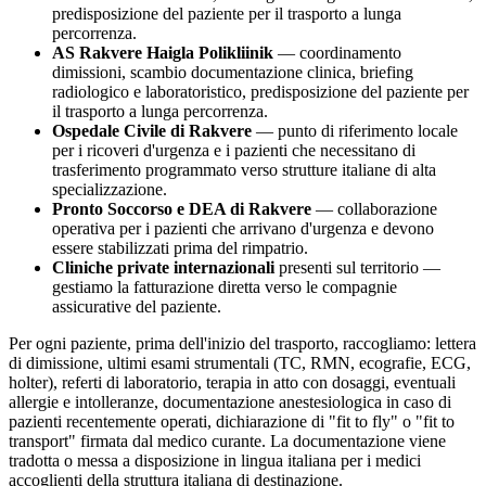
predisposizione del paziente per il trasporto a lunga
percorrenza.
AS Rakvere Haigla Polikliinik
— coordinamento
dimissioni, scambio documentazione clinica, briefing
radiologico e laboratoristico, predisposizione del paziente per
il trasporto a lunga percorrenza.
Ospedale Civile di
Rakvere
— punto di riferimento locale
per i ricoveri d'urgenza e i pazienti che necessitano di
trasferimento programmato verso strutture italiane di alta
specializzazione.
Pronto Soccorso e DEA di
Rakvere
— collaborazione
operativa per i pazienti che arrivano d'urgenza e devono
essere stabilizzati prima del rimpatrio.
Cliniche private internazionali
presenti sul territorio —
gestiamo la fatturazione diretta verso le compagnie
assicurative del paziente.
Per ogni paziente, prima dell'inizio del trasporto, raccogliamo: lettera
di dimissione, ultimi esami strumentali (TC, RMN, ecografie, ECG,
holter), referti di laboratorio, terapia in atto con dosaggi, eventuali
allergie e intolleranze, documentazione anestesiologica in caso di
pazienti recentemente operati, dichiarazione di "fit to fly" o "fit to
transport" firmata dal medico curante. La documentazione viene
tradotta o messa a disposizione in lingua italiana per i medici
accoglienti della struttura italiana di destinazione.