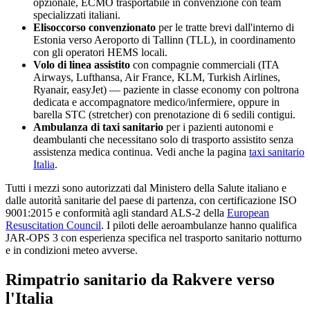
opzionale, ECMO trasportabile in convenzione con team
specializzati italiani.
Elisoccorso convenzionato
per le tratte brevi dall'interno di
Estonia
verso
Aeroporto di Tallinn (TLL)
, in coordinamento
con gli operatori HEMS locali.
Volo di linea assistito
con compagnie commerciali (ITA
Airways, Lufthansa, Air France, KLM, Turkish Airlines,
Ryanair, easyJet) — paziente in classe economy con poltrona
dedicata e accompagnatore medico/infermiere, oppure in
barella STC (stretcher) con prenotazione di 6 sedili contigui.
Ambulanza di taxi sanitario
per i pazienti autonomi e
deambulanti che necessitano solo di trasporto assistito senza
assistenza medica continua. Vedi anche la pagina
taxi sanitario
Italia
.
Tutti i mezzi sono autorizzati dal Ministero della Salute italiano e
dalle autorità sanitarie del paese di partenza, con certificazione ISO
9001:2015 e conformità agli standard ALS-2 della
European
Resuscitation Council
. I piloti delle aeroambulanze hanno qualifica
JAR-OPS 3 con esperienza specifica nel trasporto sanitario notturno
e in condizioni meteo avverse.
Rimpatrio sanitario da
Rakvere
verso
l'Italia