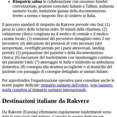
Rimpatrio salma
in collaborazione con onoranze funebri
convenzionate, gestione consolato italiano a
Tallinn
, nullaosta
sanitario locale, traduzione giurata della documentazione,
feretro a norma e trasporto fino al cimitero in Italia.
Il processo standard di rimpatrio da
Rakvere
prevede otto fasi: (1)
presa in carico della richiesta entro 30 minuti dalla chiamata; (2)
valutazione clinica congiunta tra il medico di centrale e il medico
curante locale; (3) emissione del preventivo dettagliato entro 2 ore
lavorative; (4) attivazione dei permessi di volo necessari (slot
aeroportuale, overflight permits per i paesi attraversati, landing
permit); (5) preparazione del paziente e della documentazione
clinica; (6) esecuzione del trasferimento con monitoraggio continuo
dei parametri vitali; (7) atterraggio in Italia e trasbordo su ambulanza
domestica; (8) consegna alla struttura accogliente o al domicilio del
paziente con passaggio di consegne dettagliato ai sanitari italiani.
Per approfondire l'organizzazione operativa puoi consultare anche le
nostre pagine dedicate:
rimpatrio sanitario dall'estero
,
volo sanitario
,
guida completa al rimpatrio sanitario internazionale
.
Destinazioni italiane da
Rakvere
Da
Rakvere
(
Estonia
) effettuiamo regolarmente trasferimenti verso
tutte le principali città italiane. Consulta le pagine dedicate per