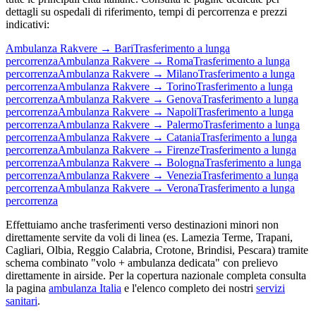
dettagli su ospedali di riferimento, tempi di percorrenza e prezzi
indicativi:
Ambulanza
Rakvere
→
Bari
Trasferimento a lunga
percorrenza
Ambulanza
Rakvere
→
Roma
Trasferimento a lunga
percorrenza
Ambulanza
Rakvere
→
Milano
Trasferimento a lunga
percorrenza
Ambulanza
Rakvere
→
Torino
Trasferimento a lunga
percorrenza
Ambulanza
Rakvere
→
Genova
Trasferimento a lunga
percorrenza
Ambulanza
Rakvere
→
Napoli
Trasferimento a lunga
percorrenza
Ambulanza
Rakvere
→
Palermo
Trasferimento a lunga
percorrenza
Ambulanza
Rakvere
→
Catania
Trasferimento a lunga
percorrenza
Ambulanza
Rakvere
→
Firenze
Trasferimento a lunga
percorrenza
Ambulanza
Rakvere
→
Bologna
Trasferimento a lunga
percorrenza
Ambulanza
Rakvere
→
Venezia
Trasferimento a lunga
percorrenza
Ambulanza
Rakvere
→
Verona
Trasferimento a lunga
percorrenza
Effettuiamo anche trasferimenti verso destinazioni minori non
direttamente servite da voli di linea (es. Lamezia Terme, Trapani,
Cagliari, Olbia, Reggio Calabria, Crotone, Brindisi, Pescara) tramite
schema combinato "volo + ambulanza dedicata" con prelievo
direttamente in airside. Per la copertura nazionale completa consulta
la pagina
ambulanza Italia
e l'elenco completo dei nostri
servizi
sanitari
.