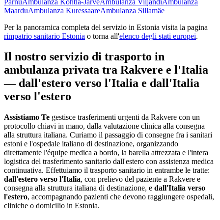
Pärnu
Ambulanza
Kohtla-Järve
Ambulanza
Viljandi
Ambulanza
Maardu
Ambulanza
Kuressaare
Ambulanza
Sillamäe
Per la panoramica completa del servizio in
Estonia
visita la pagina
rimpatrio sanitario
Estonia
o torna all'
elenco degli stati europei
.
Il nostro servizio di trasporto in
ambulanza privata tra
Rakvere
e l'Italia
— dall'estero verso l'Italia e dall'Italia
verso l'estero
Assistiamo Te
gestisce trasferimenti urgenti da Rakvere con un
protocollo chiavi in mano, dalla valutazione clinica alla consegna
alla struttura italiana
.
Curiamo il passaggio di consegne fra i sanitari
estoni e l'ospedale italiano di destinazione, organizzando
direttamente l'équipe medica a bordo, la barella attrezzata e l'intera
logistica del trasferimento sanitario dall'estero con assistenza medica
continuativa.
Effettuiamo il trasporto sanitario in entrambe le tratte:
dall'estero verso l'Italia
, con prelievo del paziente a
Rakvere
e
consegna alla struttura italiana di destinazione, e
dall'Italia verso
l'estero
, accompagnando pazienti che devono raggiungere ospedali,
cliniche o domicilio in
Estonia
.