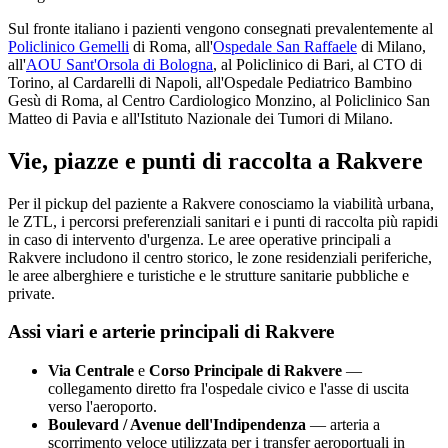
Sul fronte italiano i pazienti vengono consegnati prevalentemente al
Policlinico Gemelli
di Roma, all'
Ospedale San Raffaele
di Milano,
all'
AOU Sant'Orsola di Bologna
, al Policlinico di Bari, al CTO di
Torino, al Cardarelli di Napoli, all'Ospedale Pediatrico Bambino
Gesù di Roma, al Centro Cardiologico Monzino, al Policlinico San
Matteo di Pavia e all'Istituto Nazionale dei Tumori di Milano.
Vie, piazze e punti di raccolta a
Rakvere
Per il pickup del paziente a
Rakvere
conosciamo la viabilità urbana,
le ZTL, i percorsi preferenziali sanitari e i punti di raccolta più rapidi
in caso di intervento d'urgenza. Le aree operative principali a
Rakvere
includono il centro storico, le zone residenziali periferiche,
le aree alberghiere e turistiche e le strutture sanitarie pubbliche e
private.
Assi viari e arterie principali di
Rakvere
Via Centrale
e
Corso Principale di
Rakvere
—
collegamento diretto fra l'ospedale civico e l'asse di uscita
verso l'aeroporto.
Boulevard / Avenue dell'Indipendenza
— arteria a
scorrimento veloce utilizzata per i transfer aeroportuali in