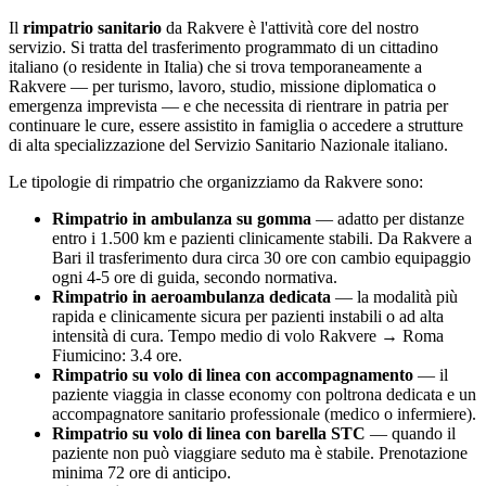
Il
rimpatrio sanitario
da
Rakvere
è l'attività core del nostro
servizio. Si tratta del trasferimento programmato di un cittadino
italiano (o residente in Italia) che si trova temporaneamente a
Rakvere
— per turismo, lavoro, studio, missione diplomatica o
emergenza imprevista — e che necessita di rientrare in patria per
continuare le cure, essere assistito in famiglia o accedere a strutture
di alta specializzazione del Servizio Sanitario Nazionale italiano.
Le tipologie di rimpatrio che organizziamo da
Rakvere
sono:
Rimpatrio in ambulanza su gomma
— adatto per distanze
entro i 1.500 km e pazienti clinicamente stabili. Da
Rakvere
a
Bari il trasferimento dura circa
30
ore con cambio equipaggio
ogni 4-5 ore di guida, secondo normativa.
Rimpatrio in aeroambulanza dedicata
— la modalità più
rapida e clinicamente sicura per pazienti instabili o ad alta
intensità di cura. Tempo medio di volo
Rakvere
→ Roma
Fiumicino:
3.4
ore.
Rimpatrio su volo di linea con accompagnamento
— il
paziente viaggia in classe economy con poltrona dedicata e un
accompagnatore sanitario professionale (medico o infermiere).
Rimpatrio su volo di linea con barella STC
— quando il
paziente non può viaggiare seduto ma è stabile. Prenotazione
minima 72 ore di anticipo.