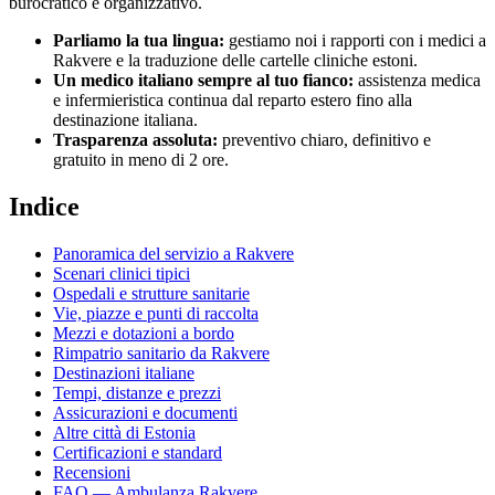
burocratico e organizzativo.
Parliamo la tua lingua:
gestiamo noi i rapporti con i medici a
Rakvere
e la traduzione delle cartelle cliniche
estoni
.
Un medico italiano sempre al tuo fianco:
assistenza medica
e infermieristica continua dal reparto estero fino alla
destinazione italiana.
Trasparenza assoluta:
preventivo chiaro, definitivo e
gratuito in meno di 2 ore.
Indice
Panoramica del servizio a
Rakvere
Scenari clinici tipici
Ospedali e strutture sanitarie
Vie, piazze e punti di raccolta
Mezzi e dotazioni a bordo
Rimpatrio sanitario da
Rakvere
Destinazioni italiane
Tempi, distanze e prezzi
Assicurazioni e documenti
Altre città di
Estonia
Certificazioni e standard
Recensioni
FAQ — Ambulanza
Rakvere