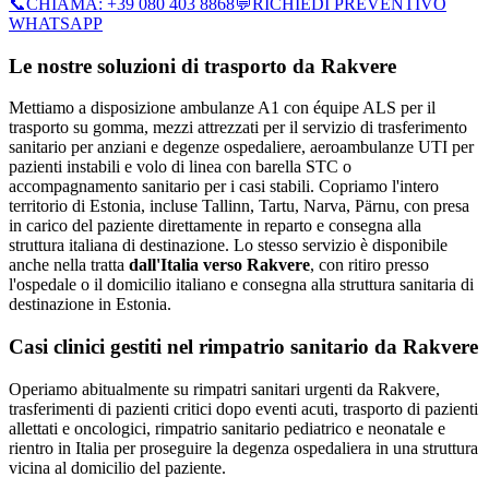
📞
CHIAMA:
+39 080 403 8868
💬
RICHIEDI PREVENTIVO
WHATSAPP
Le nostre soluzioni di trasporto da
Rakvere
Mettiamo a disposizione ambulanze A1 con équipe ALS per il
trasporto su gomma, mezzi attrezzati per il servizio di trasferimento
sanitario per anziani e degenze ospedaliere, aeroambulanze UTI per
pazienti instabili e volo di linea con barella STC o
accompagnamento sanitario per i casi stabili.
Copriamo l'intero
territorio di
Estonia
, incluse Tallinn, Tartu, Narva, Pärnu
, con presa
in carico del paziente direttamente in reparto e consegna alla
struttura italiana di destinazione. Lo stesso servizio è disponibile
anche nella tratta
dall'Italia verso
Rakvere
, con ritiro presso
l'ospedale o il domicilio italiano e consegna alla struttura sanitaria di
destinazione in
Estonia
.
Casi clinici gestiti nel rimpatrio sanitario da
Rakvere
Operiamo abitualmente su rimpatri sanitari urgenti da Rakvere,
trasferimenti di pazienti critici dopo eventi acuti, trasporto di pazienti
allettati e oncologici, rimpatrio sanitario pediatrico e neonatale e
rientro in Italia per proseguire la degenza ospedaliera in una struttura
vicina al domicilio del paziente.