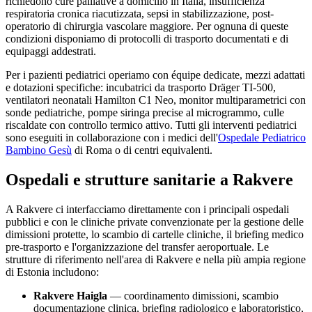
richiedono cure palliative a domicilio in Italia, insufficienza
respiratoria cronica riacutizzata, sepsi in stabilizzazione, post-
operatorio di chirurgia vascolare maggiore. Per ognuna di queste
condizioni disponiamo di protocolli di trasporto documentati e di
equipaggi addestrati.
Per i pazienti pediatrici operiamo con équipe dedicate, mezzi adattati
e dotazioni specifiche: incubatrici da trasporto Dräger TI-500,
ventilatori neonatali Hamilton C1 Neo, monitor multiparametrici con
sonde pediatriche, pompe siringa precise al microgrammo, culle
riscaldate con controllo termico attivo. Tutti gli interventi pediatrici
sono eseguiti in collaborazione con i medici dell'
Ospedale Pediatrico
Bambino Gesù
di Roma o di centri equivalenti.
Ospedali e strutture sanitarie a
Rakvere
A
Rakvere
ci interfacciamo direttamente con i principali ospedali
pubblici e con le cliniche private convenzionate per la gestione delle
dimissioni protette, lo scambio di cartelle cliniche, il briefing medico
pre-trasporto e l'organizzazione del transfer aeroportuale. Le
strutture di riferimento nell'area di
Rakvere
e nella più ampia regione
di
Estonia
includono:
Rakvere Haigla
— coordinamento dimissioni, scambio
documentazione clinica, briefing radiologico e laboratoristico,