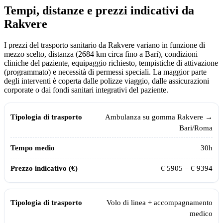
Tempi, distanze e prezzi indicativi da
Rakvere
I prezzi del trasporto sanitario da
Rakvere
variano in funzione di
mezzo scelto, distanza (
2684
km circa fino a Bari), condizioni
cliniche del paziente, equipaggio richiesto, tempistiche di attivazione
(programmato) e necessità di permessi speciali. La maggior parte
degli interventi è coperta dalle polizze viaggio, dalle assicurazioni
corporate o dai fondi sanitari integrativi del paziente.
Tempi, distanze e prezzi indicativi per il trasporto sanitario da
Rakvere
Tipologia di trasporto
Tempo medio
Prezzo indicativo (€)
Ambulanza su gomma
Rakvere
→
Bari/Roma
30
h
€
5905
– €
9394
Volo di linea + accompagnamento
medico