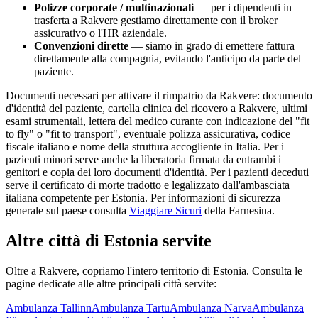
Polizze corporate / multinazionali
— per i dipendenti in
trasferta a
Rakvere
gestiamo direttamente con il broker
assicurativo o l'HR aziendale.
Convenzioni dirette
— siamo in grado di emettere fattura
direttamente alla compagnia, evitando l'anticipo da parte del
paziente.
Documenti necessari per attivare il rimpatrio da
Rakvere
: documento
d'identità del paziente, cartella clinica del ricovero a
Rakvere
, ultimi
esami strumentali, lettera del medico curante con indicazione del "fit
to fly" o "fit to transport", eventuale polizza assicurativa, codice
fiscale italiano e nome della struttura accogliente in Italia. Per i
pazienti minori serve anche la liberatoria firmata da entrambi i
genitori e copia dei loro documenti d'identità. Per i pazienti deceduti
serve il certificato di morte tradotto e legalizzato dall'ambasciata
italiana competente per
Estonia
. Per informazioni di sicurezza
generale sul paese consulta
Viaggiare Sicuri
della Farnesina.
Altre città di
Estonia
servite
Oltre a
Rakvere
, copriamo l'intero territorio di
Estonia
. Consulta le
pagine dedicate alle altre principali città servite:
Ambulanza
Tallinn
Ambulanza
Tartu
Ambulanza
Narva
Ambulanza