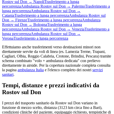
Rostov sul Don
→
Napoli
Trasferimento a lunga
percorrenza
Ambulanza
Rostov sul Don
→
Palermo
Trasferimento a
lunga percorrenza
Ambulanza
Rostov sul Don
→
Catania
Trasferimento a lunga percorrenza
Ambulanza
Rostov sul
Don
→
Firenze
Trasferimento a lunga percorrenza
Ambulanza
Rostov sul Don
→
Bologna
Trasferimento a lunga
percorrenza
Ambulanza
Rostov sul Don
→
Venezia
Trasferimento a
lunga percorrenza
Ambulanza
Rostov sul Don
→
Verona
Trasferimento a lunga percorrenza
Effettuiamo anche trasferimenti verso destinazioni minori non
direttamente servite da voli di linea (es. Lamezia Terme, Trapani,
Cagliari, Olbia, Reggio Calabria, Crotone, Brindisi, Pescara) tramite
schema combinato "volo + ambulanza dedicata" con prelievo
direttamente in airside. Per la copertura nazionale completa consulta
la pagina
ambulanza Italia
e l'elenco completo dei nostri
servizi
sanitari
.
Tempi, distanze e prezzi indicativi da
Rostov sul Don
I prezzi del trasporto sanitario da
Rostov sul Don
variano in
funzione di mezzo scelto, distanza (
3123
km circa fino a Bari),
condizioni cliniche del paziente, equipaggio richiesto, tempistiche di