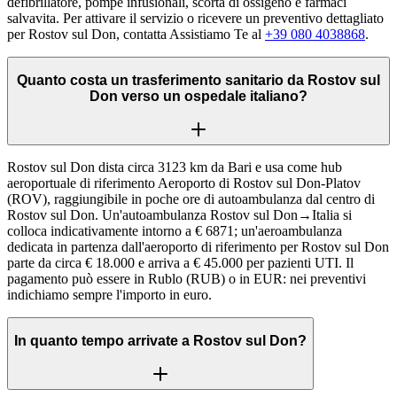
defibrillatore, pompe infusionali, scorta di ossigeno e farmaci
salvavita. Per attivare il servizio o ricevere un preventivo dettagliato
per Rostov sul Don, contatta Assistiamo Te al
+39 080 4038868
.
Quanto costa un trasferimento sanitario da Rostov sul
Don verso un ospedale italiano?
Rostov sul Don dista circa 3123 km da Bari e usa come hub
aeroportuale di riferimento Aeroporto di Rostov sul Don-Platov
(ROV), raggiungibile in poche ore di autoambulanza dal centro di
Rostov sul Don. Un'autoambulanza Rostov sul Don→Italia si
colloca indicativamente intorno a € 6871; un'aeroambulanza
dedicata in partenza dall'aeroporto di riferimento per Rostov sul Don
parte da circa € 18.000 e arriva a € 45.000 per pazienti UTI. Il
pagamento può essere in Rublo (RUB) o in EUR: nei preventivi
indichiamo sempre l'importo in euro.
In quanto tempo arrivate a Rostov sul Don?