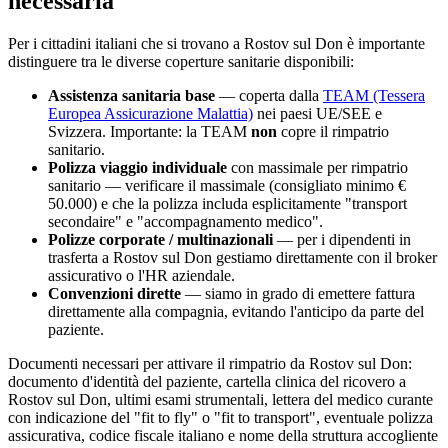
necessaria
Per i cittadini italiani che si trovano a
Rostov sul Don
è importante
distinguere tra le diverse coperture sanitarie disponibili:
Assistenza sanitaria base
— coperta dalla
TEAM (Tessera
Europea Assicurazione Malattia)
nei paesi UE/SEE e
Svizzera. Importante: la TEAM
non
copre il rimpatrio
sanitario.
Polizza viaggio individuale
con massimale per rimpatrio
sanitario — verificare il massimale (consigliato minimo €
50.000) e che la polizza includa esplicitamente "transport
secondaire" e "accompagnamento medico".
Polizze corporate / multinazionali
— per i dipendenti in
trasferta a
Rostov sul Don
gestiamo direttamente con il broker
assicurativo o l'HR aziendale.
Convenzioni dirette
— siamo in grado di emettere fattura
direttamente alla compagnia, evitando l'anticipo da parte del
paziente.
Documenti necessari per attivare il rimpatrio da
Rostov sul Don
:
documento d'identità del paziente, cartella clinica del ricovero a
Rostov sul Don
, ultimi esami strumentali, lettera del medico curante
con indicazione del "fit to fly" o "fit to transport", eventuale polizza
assicurativa, codice fiscale italiano e nome della struttura accogliente