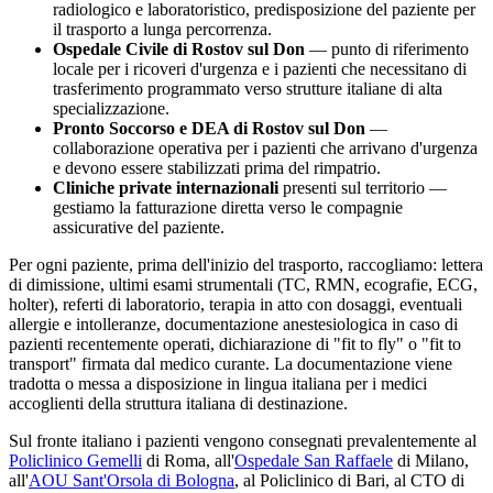
radiologico e laboratoristico, predisposizione del paziente per
il trasporto a lunga percorrenza.
Ospedale Civile di
Rostov sul Don
— punto di riferimento
locale per i ricoveri d'urgenza e i pazienti che necessitano di
trasferimento programmato verso strutture italiane di alta
specializzazione.
Pronto Soccorso e DEA di
Rostov sul Don
—
collaborazione operativa per i pazienti che arrivano d'urgenza
e devono essere stabilizzati prima del rimpatrio.
Cliniche private internazionali
presenti sul territorio —
gestiamo la fatturazione diretta verso le compagnie
assicurative del paziente.
Per ogni paziente, prima dell'inizio del trasporto, raccogliamo: lettera
di dimissione, ultimi esami strumentali (TC, RMN, ecografie, ECG,
holter), referti di laboratorio, terapia in atto con dosaggi, eventuali
allergie e intolleranze, documentazione anestesiologica in caso di
pazienti recentemente operati, dichiarazione di "fit to fly" o "fit to
transport" firmata dal medico curante. La documentazione viene
tradotta o messa a disposizione in lingua italiana per i medici
accoglienti della struttura italiana di destinazione.
Sul fronte italiano i pazienti vengono consegnati prevalentemente al
Policlinico Gemelli
di Roma, all'
Ospedale San Raffaele
di Milano,
all'
AOU Sant'Orsola di Bologna
, al Policlinico di Bari, al CTO di