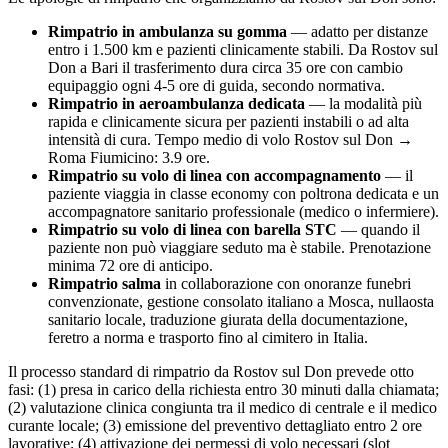
Rimpatrio in ambulanza su gomma
— adatto per distanze
entro i 1.500 km e pazienti clinicamente stabili. Da
Rostov sul
Don
a Bari il trasferimento dura circa
35
ore con cambio
equipaggio ogni 4-5 ore di guida, secondo normativa.
Rimpatrio in aeroambulanza dedicata
— la modalità più
rapida e clinicamente sicura per pazienti instabili o ad alta
intensità di cura. Tempo medio di volo
Rostov sul Don
→
Roma Fiumicino:
3.9
ore.
Rimpatrio su volo di linea con accompagnamento
— il
paziente viaggia in classe economy con poltrona dedicata e un
accompagnatore sanitario professionale (medico o infermiere).
Rimpatrio su volo di linea con barella STC
— quando il
paziente non può viaggiare seduto ma è stabile. Prenotazione
minima 72 ore di anticipo.
Rimpatrio salma
in collaborazione con onoranze funebri
convenzionate, gestione consolato italiano a
Mosca
, nullaosta
sanitario locale, traduzione giurata della documentazione,
feretro a norma e trasporto fino al cimitero in Italia.
Il processo standard di rimpatrio da
Rostov sul Don
prevede otto
fasi: (1) presa in carico della richiesta entro 30 minuti dalla chiamata;
(2) valutazione clinica congiunta tra il medico di centrale e il medico
curante locale; (3) emissione del preventivo dettagliato entro 2 ore
lavorative; (4) attivazione dei permessi di volo necessari (slot