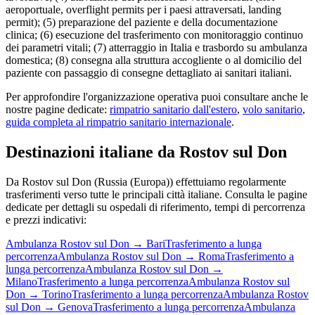
aeroportuale, overflight permits per i paesi attraversati, landing
permit); (5) preparazione del paziente e della documentazione
clinica; (6) esecuzione del trasferimento con monitoraggio continuo
dei parametri vitali; (7) atterraggio in Italia e trasbordo su ambulanza
domestica; (8) consegna alla struttura accogliente o al domicilio del
paziente con passaggio di consegne dettagliato ai sanitari italiani.
Per approfondire l'organizzazione operativa puoi consultare anche le
nostre pagine dedicate:
rimpatrio sanitario dall'estero
,
volo sanitario
,
guida completa al rimpatrio sanitario internazionale
.
Destinazioni italiane da
Rostov sul Don
Da
Rostov sul Don
(
Russia (Europa)
) effettuiamo regolarmente
trasferimenti verso tutte le principali città italiane. Consulta le pagine
dedicate per dettagli su ospedali di riferimento, tempi di percorrenza
e prezzi indicativi:
Ambulanza
Rostov sul Don
→
Bari
Trasferimento a lunga
percorrenza
Ambulanza
Rostov sul Don
→
Roma
Trasferimento a
lunga percorrenza
Ambulanza
Rostov sul Don
→
Milano
Trasferimento a lunga percorrenza
Ambulanza
Rostov sul
Don
→
Torino
Trasferimento a lunga percorrenza
Ambulanza
Rostov
sul Don
→
Genova
Trasferimento a lunga percorrenza
Ambulanza