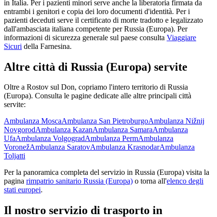
in Italia. Per i pazienti minori serve anche la liberatoria firmata da
entrambi i genitori e copia dei loro documenti d'identità. Per i
pazienti deceduti serve il certificato di morte tradotto e legalizzato
dall'ambasciata italiana competente per
Russia (Europa)
. Per
informazioni di sicurezza generale sul paese consulta
Viaggiare
Sicuri
della Farnesina.
Altre città di
Russia (Europa)
servite
Oltre a
Rostov sul Don
, copriamo l'intero territorio di
Russia
(Europa)
. Consulta le pagine dedicate alle altre principali città
servite:
Ambulanza
Mosca
Ambulanza
San Pietroburgo
Ambulanza
Nižnij
Novgorod
Ambulanza
Kazan
Ambulanza
Samara
Ambulanza
Ufa
Ambulanza
Volgograd
Ambulanza
Perm
Ambulanza
Voronež
Ambulanza
Saratov
Ambulanza
Krasnodar
Ambulanza
Toljatti
Per la panoramica completa del servizio in
Russia (Europa)
visita la
pagina
rimpatrio sanitario
Russia (Europa)
o torna all'
elenco degli
stati europei
.
Il nostro servizio di trasporto in