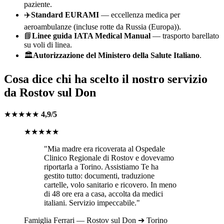
paziente.
✈️
Standard EURAMI
— eccellenza medica per
aeroambulanze (incluse rotte da
Russia (Europa)
).
📘
Linee guida IATA Medical Manual
— trasporto barellato
su voli di linea.
🏛️
Autorizzazione del Ministero della Salute Italiano
.
Cosa dice chi ha scelto il nostro servizio
da
Rostov sul Don
★★★★★
4,9/5
★★★★★
"Mia madre era ricoverata al
Ospedale
Clinico Regionale di Rostov
e dovevamo
riportarla a
Torino
. Assistiamo Te ha
gestito tutto: documenti, traduzione
cartelle, volo sanitario e ricovero. In meno
di 48 ore era a casa, accolta da medici
italiani. Servizio impeccabile."
Famiglia
Ferrari
—
Rostov sul Don
➔
Torino