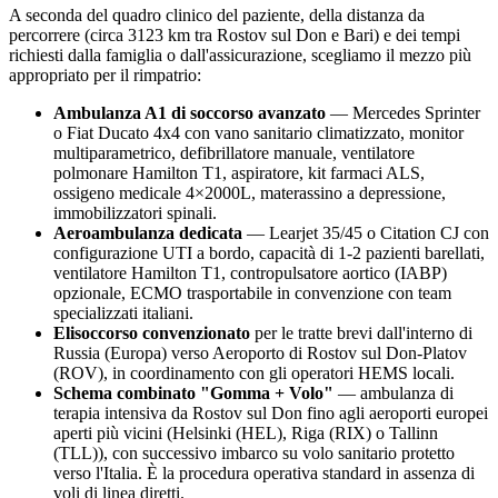
A seconda del quadro clinico del paziente, della distanza da
percorrere (circa
3123
km tra
Rostov sul Don
e Bari) e dei tempi
richiesti dalla famiglia o dall'assicurazione, scegliamo il mezzo più
appropriato per il rimpatrio:
Ambulanza A1 di soccorso avanzato
— Mercedes Sprinter
o Fiat Ducato 4x4 con vano sanitario climatizzato, monitor
multiparametrico, defibrillatore manuale, ventilatore
polmonare Hamilton T1, aspiratore, kit farmaci ALS,
ossigeno medicale 4×2000L, materassino a depressione,
immobilizzatori spinali.
Aeroambulanza dedicata
— Learjet 35/45 o Citation CJ con
configurazione UTI a bordo, capacità di 1-2 pazienti barellati,
ventilatore Hamilton T1, contropulsatore aortico (IABP)
opzionale, ECMO trasportabile in convenzione con team
specializzati italiani.
Elisoccorso convenzionato
per le tratte brevi dall'interno di
Russia (Europa)
verso
Aeroporto di Rostov sul Don-Platov
(ROV)
, in coordinamento con gli operatori HEMS locali.
Schema combinato "Gomma + Volo"
— ambulanza di
terapia intensiva da
Rostov sul Don
fino agli aeroporti europei
aperti più vicini (
Helsinki (HEL), Riga (RIX) o Tallinn
(TLL)
), con successivo imbarco su volo sanitario protetto
verso l'Italia. È la procedura operativa standard in assenza di
voli di linea diretti.