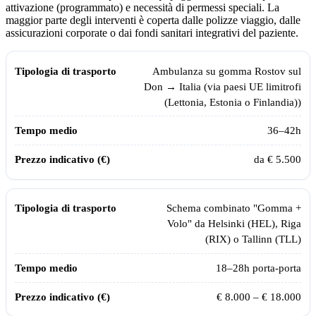
attivazione (programmato) e necessità di permessi speciali. La
maggior parte degli interventi è coperta dalle polizze viaggio, dalle
assicurazioni corporate o dai fondi sanitari integrativi del paziente.
Tempi, distanze e prezzi indicativi per il trasporto sanitario da
Rostov 
Tipologia di trasporto
Tempo medio
Prezzo indicativo (€)
Ambulanza su gomma
Rostov sul
Don
→ Italia (via
paesi UE limitrofi
(Lettonia, Estonia o Finlandia)
)
36–42
h
da € 5.500
Schema combinato "Gomma +
Volo" da
Helsinki (HEL), Riga
(RIX) o Tallinn (TLL)
18–28h porta-porta
€ 8.000 – € 18.000