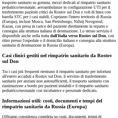
trasporto sanitario su gomma, mezzi dedicati al rimpatrio sanitario
pediatrico/neonatale, aeroambulanze in configurazione UTI per il
trasferimento pazienti critici da Rostov sul Don e voli di linea con
barella STC per i casi stabili.
Copriamo l'intero territorio di
Russia
(Europa)
, incluse Mosca, San Pietroburgo, Nižnij Novgorod,
Kazan
, con presa in carico del paziente direttamente in reparto e
consegna alla struttura italiana di destinazione. Lo stesso servizio è
disponibile anche nella tratta
dall'Italia verso
Rostov sul Don
, con
ritiro presso l'ospedale o il domicilio italiano e consegna alla struttura
sanitaria di destinazione in
Russia (Europa)
.
Casi clinici gestiti nel rimpatrio sanitario da
Rostov
sul Don
Tra i casi più frequenti rientrano il rimpatrio sanitario per infortuni
all'estero accaduti a Rostov sul Don, il servizio di trasferimento
sanitario per anziani non autosufficienti, il trasporto sanitario con
rianimazione a bordo per pazienti instabili e il rimpatrio sanitario
pediatrico/neonatale con incubatrice e personale dedicato.
Informazioni utili: costi, documenti e tempi del
rimpatrio sanitario da
Russia (Europa)
Offriamo consulenza completa su costi, documenti, tempi di