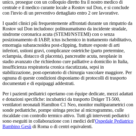
unico, prosegue con un colloquio diretto fra il nostro medico di
centrale e il medico curante locale a
Rostov sul Don
, e si conclude
con l'invio di un preventivo dettagliato entro 2 ore lavorative.
I quadri clinici più frequentemente affrontati durante un rimpatrio da
Rostov sul Don
includono: politraumatismo da incidente stradale,
sindrome coronarica acuta (STEMI/NSTEMI) con o senza
posizionamento di IABP, ictus ischemico in trattamento riabilitativo,
emorragia subaracnoidea post-clipping, fratture esposte di arti
inferiori, ustioni gravi, complicanze ostetriche (parto pretermine,
eclampsia, distacco di placenta), pancreatite acuta, neoplasie in
stadio avanzato che richiedono cure palliative a domicilio in Italia,
insufficienza respiratoria cronica riacutizzata, sepsi in
stabilizzazione, post-operatorio di chirurgia vascolare maggiore. Per
ognuna di queste condizioni disponiamo di protocolli di trasporto
documentati e di equipaggi addestrati.
Per i pazienti pediatrici operiamo con équipe dedicate, mezzi adattati
e dotazioni specifiche: incubatrici da trasporto Dräger TI-500,
ventilatori neonatali Hamilton C1 Neo, monitor multiparametrici con
sonde pediatriche, pompe siringa precise al microgrammo, culle
riscaldate con controllo termico attivo. Tutti gli interventi pediatrici
sono eseguiti in collaborazione con i medici dell'
Ospedale Pediatrico
Bambino Gesù
di Roma o di centri equivalenti.