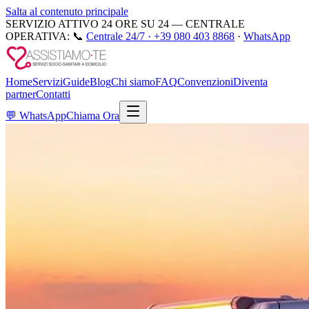
Salta al contenuto principale
SERVIZIO ATTIVO 24 ORE SU 24 — CENTRALE
OPERATIVA:
📞
Centrale 24/7 ·
+39 080 403 8868
·
WhatsApp
Home
Servizi
Guide
Blog
Chi siamo
FAQ
Convenzioni
Diventa
partner
Contatti
💬
WhatsApp
Chiama Ora