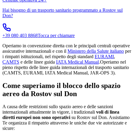
Hai bisogno di un trasporto sanitario programmato a
Rostov sul
Don
?
+39 080 403 8868
Tocca per chiamare
Operiamo in convenzione diretta con le principali centrali operative
assicurative internazionali e con il
Ministero della Salute italiano
per
i rimpatri istituzionali, nel rispetto degli standard
EURAMI
,
CAMTS
e delle linee guida
IATA Medical Manual
.
Operiamo nel
pieno rispetto delle linee guida internazionali del trasporto sanitario
(CAMTS, EURAMI, IATA Medical Manual, JAR-OPS 3).
Come superiamo il blocco dello spazio
aereo da
Rostov sul Don
A causa delle restrizioni sullo spazio aereo e delle sanzioni
internazionali attualmente in vigore, i tradizionali
voli di linea
diretti europei non sono operativi
su
Rostov sul Don
. Assistiamo
Te organizza il rimpatrio attraverso le uniche due vie autorizzate e
sicure: