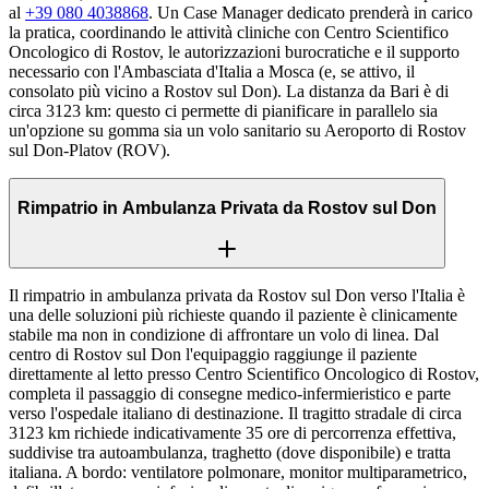
al
+39 080 4038868
. Un Case Manager dedicato prenderà in carico
la pratica, coordinando le attività cliniche con Centro Scientifico
Oncologico di Rostov, le autorizzazioni burocratiche e il supporto
necessario con l'Ambasciata d'Italia a Mosca (e, se attivo, il
consolato più vicino a Rostov sul Don). La distanza da Bari è di
circa 3123 km: questo ci permette di pianificare in parallelo sia
un'opzione su gomma sia un volo sanitario su Aeroporto di Rostov
sul Don-Platov (ROV).
Rimpatrio in Ambulanza Privata da Rostov sul Don
Il rimpatrio in ambulanza privata da Rostov sul Don verso l'Italia è
una delle soluzioni più richieste quando il paziente è clinicamente
stabile ma non in condizione di affrontare un volo di linea. Dal
centro di Rostov sul Don l'equipaggio raggiunge il paziente
direttamente al letto presso Centro Scientifico Oncologico di Rostov,
completa il passaggio di consegne medico-infermieristico e parte
verso l'ospedale italiano di destinazione. Il tragitto stradale di circa
3123 km richiede indicativamente 35 ore di percorrenza effettiva,
suddivise tra autoambulanza, traghetto (dove disponibile) e tratta
italiana. A bordo: ventilatore polmonare, monitor multiparametrico,