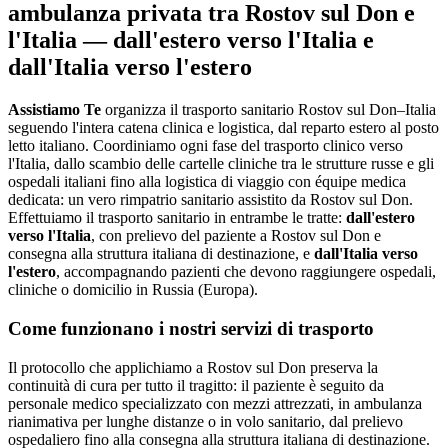
ambulanza privata tra
Rostov sul Don
e
l'Italia — dall'estero verso l'Italia e
dall'Italia verso l'estero
Assistiamo Te
organizza il trasporto sanitario Rostov sul Don–Italia
seguendo l'intera catena clinica e logistica, dal reparto estero al posto
letto italiano
.
Coordiniamo ogni fase del trasporto clinico verso
l'Italia, dallo scambio delle cartelle cliniche tra le strutture russe e gli
ospedali italiani fino alla logistica di viaggio con équipe medica
dedicata: un vero rimpatrio sanitario assistito da Rostov sul Don.
Effettuiamo il trasporto sanitario in entrambe le tratte:
dall'estero
verso l'Italia
, con prelievo del paziente a
Rostov sul Don
e
consegna alla struttura italiana di destinazione, e
dall'Italia verso
l'estero
, accompagnando pazienti che devono raggiungere ospedali,
cliniche o domicilio in
Russia (Europa)
.
Come funzionano i nostri servizi di trasporto
Il protocollo che applichiamo a Rostov sul Don preserva la
continuità di cura per tutto il tragitto: il paziente è seguito da
personale medico specializzato con mezzi attrezzati, in ambulanza
rianimativa per lunghe distanze o in volo sanitario, dal prelievo
ospedaliero fino alla consegna alla struttura italiana di destinazione.