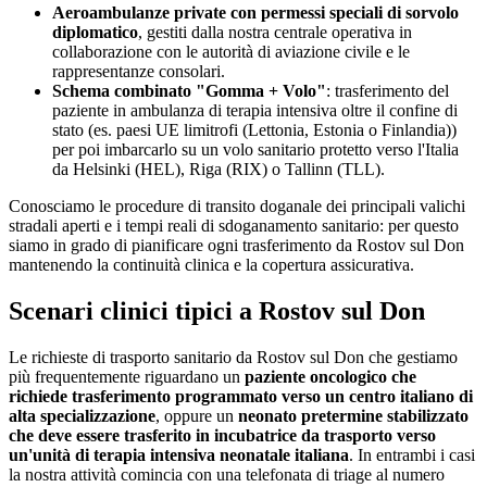
Aeroambulanze private con permessi speciali di sorvolo
diplomatico
, gestiti dalla nostra centrale operativa in
collaborazione con le autorità di aviazione civile e le
rappresentanze consolari.
Schema combinato "Gomma + Volo"
: trasferimento del
paziente in ambulanza di terapia intensiva oltre il confine di
stato (es.
paesi UE limitrofi (Lettonia, Estonia o Finlandia)
)
per poi imbarcarlo su un volo sanitario protetto verso l'Italia
da
Helsinki (HEL), Riga (RIX) o Tallinn (TLL)
.
Conosciamo le procedure di transito doganale dei principali valichi
stradali aperti e i tempi reali di sdoganamento sanitario: per questo
siamo in grado di pianificare ogni trasferimento da
Rostov sul Don
mantenendo la continuità clinica e la copertura assicurativa.
Scenari clinici tipici a
Rostov sul Don
Le richieste di trasporto sanitario da
Rostov sul Don
che gestiamo
più frequentemente riguardano un
paziente oncologico che
richiede trasferimento programmato verso un centro italiano di
alta specializzazione
, oppure un
neonato pretermine stabilizzato
che deve essere trasferito in incubatrice da trasporto verso
un'unità di terapia intensiva neonatale italiana
. In entrambi i casi
la nostra attività comincia con una telefonata di triage al numero