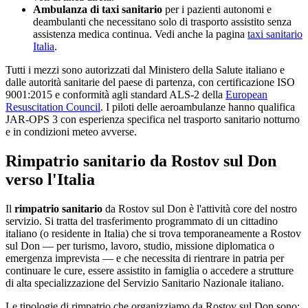
Ambulanza di taxi sanitario
per i pazienti autonomi e
deambulanti che necessitano solo di trasporto assistito senza
assistenza medica continua. Vedi anche la pagina
taxi sanitario
Italia
.
Tutti i mezzi sono autorizzati dal Ministero della Salute italiano e
dalle autorità sanitarie del paese di partenza, con certificazione ISO
9001:2015 e conformità agli standard ALS-2 della
European
Resuscitation Council
. I piloti delle aeroambulanze hanno qualifica
JAR-OPS 3 con esperienza specifica nel trasporto sanitario notturno
e in condizioni meteo avverse.
Rimpatrio sanitario da
Rostov sul Don
verso l'Italia
Il
rimpatrio sanitario
da
Rostov sul Don
è l'attività core del nostro
servizio. Si tratta del trasferimento programmato di un cittadino
italiano (o residente in Italia) che si trova temporaneamente a
Rostov
sul Don
— per turismo, lavoro, studio, missione diplomatica o
emergenza imprevista — e che necessita di rientrare in patria per
continuare le cure, essere assistito in famiglia o accedere a strutture
di alta specializzazione del Servizio Sanitario Nazionale italiano.
Le tipologie di rimpatrio che organizziamo da
Rostov sul Don
sono: