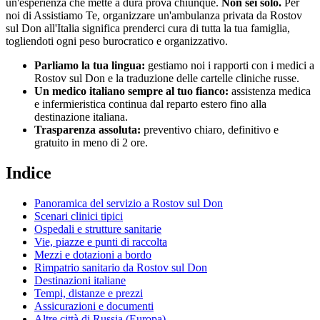
un'esperienza che mette a dura prova chiunque.
Non sei solo.
Per
noi di Assistiamo Te, organizzare un'ambulanza privata da
Rostov
sul Don
all'Italia significa prenderci cura di tutta la tua famiglia,
togliendoti ogni peso burocratico e organizzativo.
Parliamo la tua lingua:
gestiamo noi i rapporti con i medici a
Rostov sul Don
e la traduzione delle cartelle cliniche
russe
.
Un medico italiano sempre al tuo fianco:
assistenza medica
e infermieristica continua dal reparto estero fino alla
destinazione italiana.
Trasparenza assoluta:
preventivo chiaro, definitivo e
gratuito in meno di 2 ore.
Indice
Panoramica del servizio a
Rostov sul Don
Scenari clinici tipici
Ospedali e strutture sanitarie
Vie, piazze e punti di raccolta
Mezzi e dotazioni a bordo
Rimpatrio sanitario da
Rostov sul Don
Destinazioni italiane
Tempi, distanze e prezzi
Assicurazioni e documenti
Altre città di
Russia (Europa)